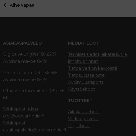
Aihe vapaa
ASIAKASPALVELU
MEDIATIEDOT
Digipalvelut (09) 156 6227
Tekniset tiedot, aikataulut ja
Avoinna ma–pe 8–19
ilmoitushinnat
Tietoa verkon kävijöistä
Painettu lehti (09) 156 665
Tietosuojaseloste
Avoinna ma–pe 8–19
Avoimuusraportti
Käyttöehdot
Otavamedian vaihde (09) 156
61
TUOTTEET
Sähköposti (digi)
Aikakauslehdet
digi@otavamedia.fi
Verkkopalvelut
Sähköposti
Digilehdet
asiakaspalvelu@otavamedia.fi