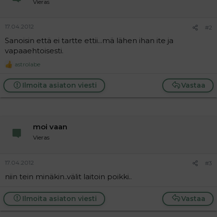
Vieras
a
j
a
17.04.2012
#2
Sanoisin että ei tartte ettii...mä lähen ihan ite ja
vapaaehtoisesti.
astrolabe
R
e
a
Ilmoita asiaton viesti
Vastaa
c
t
i
o
n
moi vaan
s
:
Vieras
17.04.2012
#3
niin tein minäkin..välit laitoin poikki..
Ilmoita asiaton viesti
Vastaa