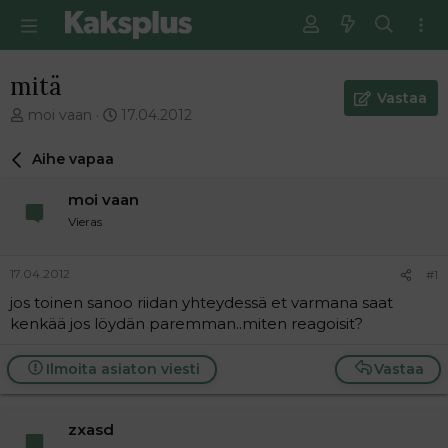
mitä
Vastaa
V
E
moi vaan
17.04.2012
i
n
e
s
Aihe vapaa
s
i
t
m
moi vaan
i
m
Vieras
k
ä
e
i
t
n
17.04.2012
#1
j
e
jos toinen sanoo riidan yhteydessä et varmana saat
u
n
kenkää jos löydän paremman..miten reagoisit?
n
v
a
i
l
e
Ilmoita asiaton viesti
Vastaa
o
s
i
t
t
i
zxasd
t