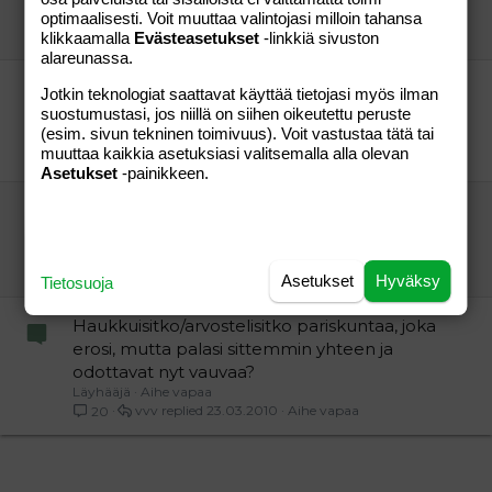
vv
Aihe vapaa
optimaalisesti. Voit muuttaa valintojasi milloin tahansa
isoäiti mölykylästä
24.03.2011
Aihe vapaa
5
klikkaamalla
Evästeasetukset
-linkkiä sivuston
alareunassa.
Mitä mieltä olisit, jos äitiäsi haukuttaisiin netissä?
Jotkin teknologiat saattavat käyttää tietojasi myös ilman
tätä ketjua EI LIITETÄ päivän tapahtumiin!
Aihe vapaa
suostumustasi, jos niillä on siihen oikeutettu peruste
22
(esim. sivun tekninen toimivuus). Voit vastustaa tätä tai
muuttaa kaikkia asetuksiasi valitsemalla alla olevan
Markiisi musculocutaneus
31.07.2010
Aihe vapaa
Asetukset
-painikkeen.
Jos kuulisit miehesi puhuneen sinusta
p**kaa?????
hän
Aihe vapaa
"Vieras"
26.05.2011
Aihe vapaa
47
Asetukset
Hyväksy
Tietosuoja
Haukkuisitko/arvostelisitko pariskuntaa, joka
erosi, mutta palasi sittemmin yhteen ja
odottavat nyt vauvaa?
Läyhääjä
Aihe vapaa
vvv
23.03.2010
Aihe vapaa
20