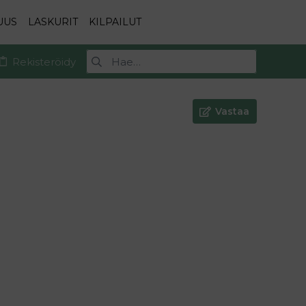
UUS
LASKURIT
KILPAILUT
Rekisteröidy
Vastaa