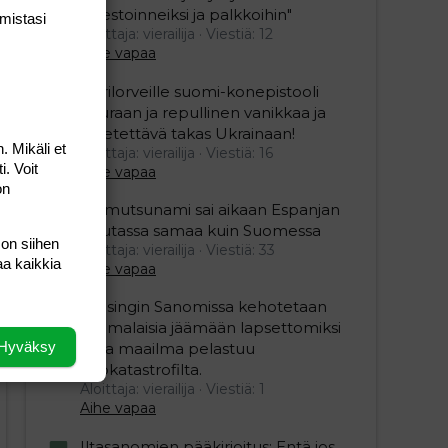
investoinneiksi ja palkkoihin"
mis­tasi
Aloittaja: vierailija
Viestiä: 12
Aihe vapaa
Ukrilorveille suomi-konepistooli
kouraan ja repullinen vanikkaa ja
lähetettävä takas Ukrainaan!
. Mikäli et
Aloittaja: vierailija
Viestiä: 16
i. Voit
Aihe vapaa
on
Mamutsunami sai aikaan Espanjan
Ceutassa samaa kuin Suomessa
 on siihen
Aloittaja: vierailija
Viestiä: 33
aa kaikkia
Aihe vapaa
Helsingin Sanomissa kehotetaan
suomalaisia jäämään lapsettomiksi
Hyväksy
jotta maailma pelastuu
ekokatastrofilta.
Aloittaja: vierailija
Viestiä: 1
Aihe vapaa
editoriin…
sele
Iltasanomien pääkirjoitus: Entä jos