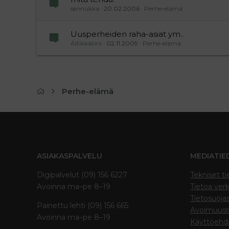
sennukka
20.02.2006
Perhe-elämä
Uusperheiden raha-asiat ym..
Äitikkäliini
02.11.2009
Perhe-elämä
Perhe-elämä
ASIAKASPALVELU
MEDIATIE
Digipalvelut (09) 156 6227
Tekniset ti
Avoinna ma–pe 8–19
Tietoa verk
Tietosuoja
Painettu lehti (09) 156 665
Avoimuusra
Avoinna ma–pe 8–19
Käyttöehd