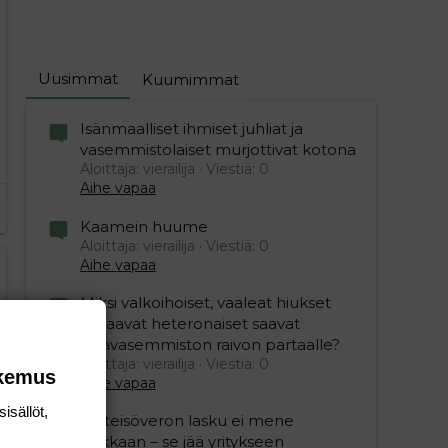
Uusimmat
Kuumimmat
Isänmaalliset ihmiset juhliat ja
vasemmistolaiset murjottivat kotona
Aloittaja: vierailija
Viestiä: 0
Aihe vapaa
Kaamein huume
Aloittaja: vierailija
Viestiä: 0
Aihe vapaa
Miksi valkoihoiset, vaaleat hiukset
omaavat heteronaiset saavat
vihavasemmiston raivon partaalle?
Aloittaja: vierailija
Viestiä: 0
okemus
Aihe vapaa
isällöt,
"Yhteisöveron lasku ei mene
hukkaan – se jää yritykseen