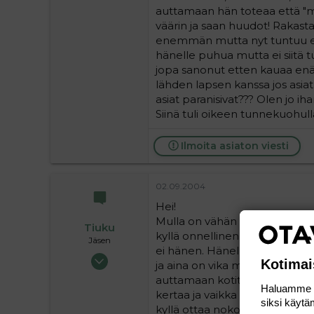
auttamaan hän toteaa että "mi
väärin ja saan huudot! Rakastan
enemmän mutta nyt tuntuu et
hänelle puhua mutta ei siitä
jopa sanonut etten kauaa enää
lähden lapsen kanssa jos asiat
asiat paranisivat??? Olen jo ih
Siinä tuli oikeen tunnekuohulla
Ilmoita asiaton viesti
02.09.2004
Hei!
Mulla on vähän sama ongelma..
Tiuku
kyllä onnellinen lapsesta, mu
Jäsen
ei hänen. Hänellä on myös tap
02.09.2004
Kotimai
ja aina on vika minussa. Häne
141
auttamaan kotitöissä yms..vas
Haluamme ta
0
kertaa ja vaikka olisin valvonu
siksi käytäm
16
kyllä ottaa nokoset sohvalla r