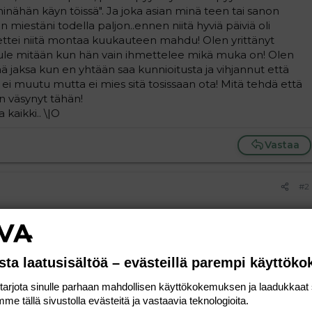
nähän käyn töissä". Ja joka asian minä teen tai sanon
 miestäni todella paljon..ennen niitä hyviä päiviä oli
tei niitä montaa kuukauteen mahdu! Olen yrittänyt
 tule mitään kun hän vain ihmettelee mikä muka on! Olen
 jaksa kun en yhtään saa kunnioitusta ja vihjannut että
 ei muutu mutta ei mies sitä tosissaan ota! Mitä tehdä että
an väsynyt tähän!
 kaikki.. \|O
Vastaa
#2
.Raskausajan sain olla yksin asioitteni kanssa. Mies on
tta raskaus ja sen mukana tulleet oireet oli oma ongelmani,
ana lähteä pois, kun jostain pitäisi puhua. Hermostuu vain
sta laatusisältöä – evästeillä parempi käyttök
ssä ei ole koskaan mitään vikaa. jos pyydän häntä
taus on että hän käy töissä! Lapsemme herää öisin 1-5
rjota sinulle parhaan mahdollisen käyttökokemuksen ja laadukkaat s
t koko yön ja olisin älyttömän väsynyt, apua ei heru. Hän saa
me tällä sivustolla evästeitä ja vastaavia teknologioita.
askaan työpäivän jälkeen, mutta minulla siihen ei ole