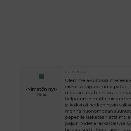
i
t
t
i
t
a
j
a
02.09.2004
Olemme avoliitossa mieheni kan
raskasta..tappelimme paljon ja 
-Nimetön nyt-
muutamaksi tunniksi ajelemaa
Vieras
helpommin mutta mies ei taht
ja kaikki oli hetken hyvin vaik
mennä huonompaan suuntaan!
paperille lasketaan että mo
paljon..todella raskasta! Osa s
hoidan kodin, teen ruoan, sii