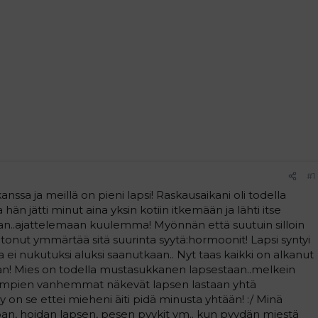
#1
ssa ja meillä on pieni lapsi! Raskausaikani oli todella
hän jätti minut aina yksin kotiin itkemään ja lähti itse
n..ajattelemaan kuulemma! Myönnän että suutuin silloin
onut ymmärtää sitä suurinta syytä:hormoonit! Lapsi syntyi
ka ei nukutuksi aluksi saanutkaan.. Nyt taas kaikki on alkanut
 Mies on todella mustasukkanen lapsestaan..melkein
lempien vanhemmat näkevät lapsen lastaan yhtä
yy on se ettei mieheni äiti pidä minusta yhtään! :/ Minä
voan, hoidan lapsen, pesen pyykit ym.. kun pyydän miestä