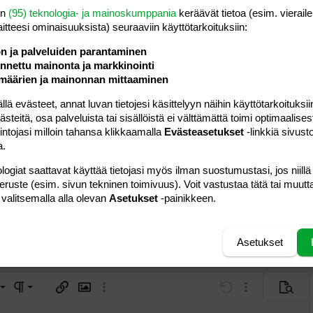
äni lapsen kanssa kestää 24 h 7pv viikossa. Hän käy töissä
en
(95) teknologia- ja mainoskumppania
keräävät tietoa (esim. vieraile
laitteesi ominaisuuk­sista) seuraaviin käyttötarkoituksiin:
itaa lastani, mutta edes joskus olisi mukava saada vain
ön ja palveluiden parantaminen
ttumaan.
nettu mainonta ja markkinointi
eadwall: hakkaisi päätä seinään, se ei johda yhtään
määrien ja mainonnan mittaaminen
in kun on lapsen kanssa on tosi hyvä isä. On meillä hyviäkin
 evästeet, annat luvan tietojesi käsittelyyn näihin käyttötarkoituksiin
väisiä.
teitä, osa palveluista tai sisällöistä ei välttämättä toimi optimaalisest
i...
intojasi milloin tahansa klikkaamalla
Evästeasetukset
-linkkiä sivust
anteeseen, en tiedä onko se hyvä vai huono asia.
a.
 vauva-ajasta enkä anna muitten asioitten haitata sitä.
logiat saattavat käyttää tietojasi myös ilman suostumustasi, jos niillä
hdä, joten siihen en osaa vastata, mutta voimia ja jaksamista
peruste (esim. sivun tekninen toimivuus). Voit vastustaa tätä tai muutt
 valitsemalla alla olevan
Asetukset
-painikkeen.
hteisestä ajasta lapsesi kanssa.
Vastaa
Asetukset
a vasemmalle
al
ärjestetty lista
editoriin…
saus
Paragraph format
Lisää hyperlinkki
Lisää kuva
Laajennettuun editoriin…
Kumoa
Laajennettuun 
Esikat