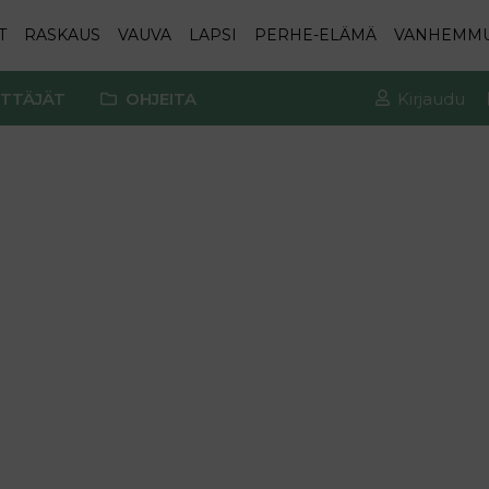
T
RASKAUS
VAUVA
LAPSI
PERHE-ELÄMÄ
VANHEMM
TTÄJÄT
OHJEITA
Kirjaudu