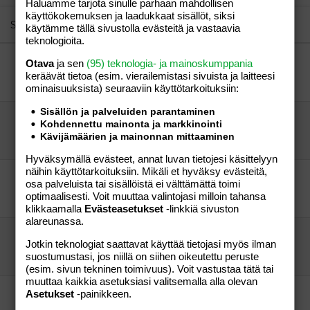
22
Times New Roman
Haluamme tarjota sinulle parhaan mahdollisen
käyttökokemuksen ja laadukkaat sisällöt, siksi
26
Trebuchet MS
Similar threads
käytämme tällä sivustolla evästeitä ja vastaavia
teknologioita.
Verdana
mitä teette päivisin?
Otava
ja sen
(95) teknologia- ja mainoskumppania
taustalla
Perhe-elämä
keräävät tietoa (esim. vierailemis­tasi sivuista ja laitteesi
Snappis
07.04.2006
Perhe-elämä
2
ominaisuuk­sista) seuraaviin käyttötarkoituksiin:
Sisällön ja palveluiden parantaminen
Mitä teette
Kohdennettu mainonta ja markkinointi
puolisonne kanssa
Perhe-elämä
Kävijämäärien ja mainonnan mittaaminen
Kuisma
27.09.2005
Perhe-elämä
25
Hyväksymällä evästeet, annat luvan tietojesi käsittelyyn
näihin käyttötarkoituksiin. Mikäli et hyväksy evästeitä,
Mitä teette SEIstä?
osa palveluista tai sisällöistä ei välttämättä toimi
äippä
Perhe-elämä
optimaalisesti. Voit muuttaa valintojasi milloin tahansa
wwwwwww
21.05.2005
Perhe-elämä
6
klikkaamalla
Evästeasetukset
-linkkiä sivuston
alareunassa.
mitä teette?
Jotkin teknologiat saattavat käyttää tietojasi myös ilman
Äitiliini
Perhe-elämä
suostumustasi, jos niillä on siihen oikeutettu peruste
Feeniks
05.10.2006
Perhe-elämä
3
(esim. sivun tekninen toimivuus). Voit vastustaa tätä tai
muuttaa kaikkia asetuksiasi valitsemalla alla olevan
mitä te teette tateista?
Asetukset
-painikkeen.
tatti
Perhe-elämä