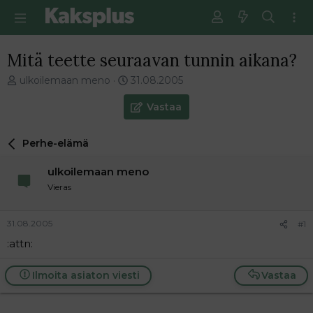
Mitä teette seuraavan tunnin aikana?
V
E
ulkoilemaan meno
31.08.2005
i
n
e
s
Vastaa
s
i
t
m
Perhe-elämä
i
m
k
ä
ulkoilemaan meno
e
i
t
n
Vieras
j
e
u
n
31.08.2005
#1
n
v
a
i
:attn:
l
e
o
s
Ilmoita asiaton viesti
Vastaa
i
t
t
i
t