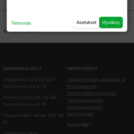
Stracciatella
30.08.2005
Perhe-elämä
6
Asetukset
Hyväksy
Tietosuoja
Perhe-elämä
ASIAKASPALVELU
MEDIATIEDOT
Digipalvelut (09) 156 6227
Tekniset tiedot, aikataulut ja
Avoinna ma–pe 8–19
ilmoitushinnat
Tietoa verkon kävijöistä
Painettu lehti (09) 156 665
Tietosuojaseloste
Avoinna ma–pe 8–19
Avoimuusraportti
Käyttöehdot
Otavamedian vaihde (09) 156
61
TUOTTEET
Sähköposti (digi)