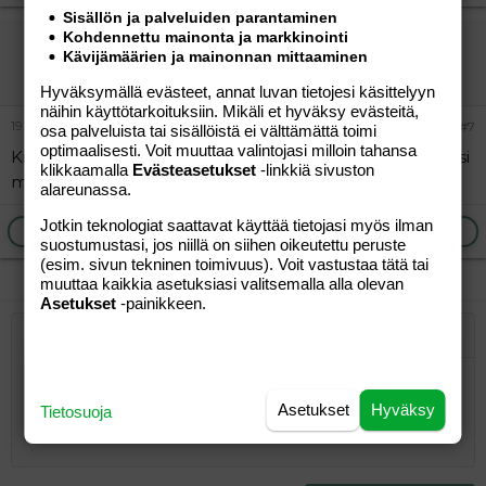
Sisällön ja palveluiden parantaminen
Kohdennettu mainonta ja markkinointi
punaista
Kävijämäärien ja mainonnan mittaaminen
Vieras
Hyväksymällä evästeet, annat luvan tietojesi käsittelyyn
näihin käyttötarkoituksiin. Mikäli et hyväksy evästeitä,
19.04.2012
#7
osa palveluista tai sisällöistä ei välttämättä toimi
optimaalisesti. Voit muuttaa valintojasi milloin tahansa
Kiitos vastauksista. Yritän kokeilla, josko jokin näistä sopisi
klikkaamalla
Evästeasetukset
-linkkiä sivuston
minulle
alareunassa.
Jotkin teknologiat saattavat käyttää tietojasi myös ilman
Ilmoita asiaton viesti
Vastaa
suostumustasi, jos niillä on siihen oikeutettu peruste
(esim. sivun tekninen toimivuus). Voit vastustaa tätä tai
muuttaa kaikkia asetuksiasi valitsemalla alla olevan
Asetukset
-painikkeen.
Järjestetty lista
Lihavoitu
Kursivoitu
Laajennettuun editoriin…
Lista
Laajennettuun editoriin…
Lisää hyperlinkki
Lisää kuva
Hymiöt
Laajennettuun editorii
Kumoa
Laajennettuu
Esikat
Järjestämätön lista
Kirjoita vastaus...
Tasaa vasemmalle
9
Normal
Tallenna luonnos
Arial
Fontin koko
Tasaus
Lainaus
Tee uudelleen
Lisää video/media
BBCode-näkymä
Tekstiväri
Paragraph format
Lisää taulukko
Poista muotoilu
Kirjasintyyli
Insert horizontal line
Luonnokset
Yliviivaa
Spoiler
Alleviivattu
Koodi
Rivinsisäinen koodi
Rivinsisäinen spoiler
Asetukset
Hyväksy
Tietosuoja
10
Poista luonnos
Book Antiqua
Suurenna sisennystä
Heading 1
Keskitä
12
Courier New
Pienennä sisennystä
Tasaa oikealle
Heading 2
15
Georgia