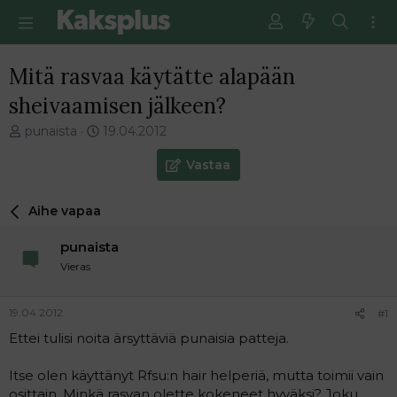
Mitä rasvaa käytätte alapään
sheivaamisen jälkeen?
V
E
punaista
19.04.2012
i
n
e
s
Vastaa
s
i
t
m
Aihe vapaa
i
m
k
ä
punaista
e
i
t
n
Vieras
j
e
u
n
19.04.2012
#1
n
v
a
i
Ettei tulisi noita ärsyttäviä punaisia patteja.
l
e
o
s
Itse olen käyttänyt Rfsu:n hair helperiä, mutta toimii vain
i
t
osittain. Minkä rasvan olette kokeneet hyväksi? Joku