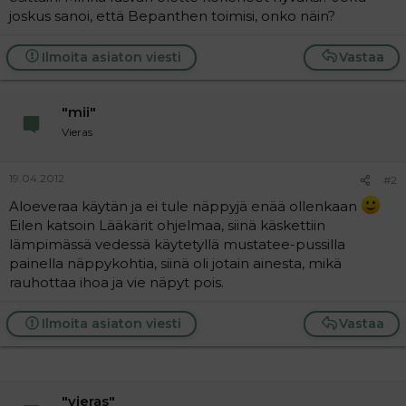
t
i
joskus sanoi, että Bepanthen toimisi, onko näin?
t
a
j
Ilmoita asiaton viesti
Vastaa
a
"mii"
Vieras
19.04.2012
#2
Aloeveraa käytän ja ei tule näppyjä enää ollenkaan
Eilen katsoin Lääkärit ohjelmaa, siinä käskettiin
lämpimässä vedessä käytetyllä mustatee-pussilla
painella näppykohtia, siinä oli jotain ainesta, mikä
rauhottaa ihoa ja vie näpyt pois.
Ilmoita asiaton viesti
Vastaa
"vieras"