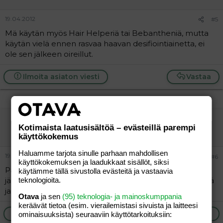
19.04.2012
#5
Mä käytän myös Hair Helperiä tai Bebantheniä, mutta
käytän vielä ennen rasvaa haavan desifiointiainetta, ei
ole sen jälkeen oireillut.
Ilmoita asiaton viesti
Vastaa
minnipinni
Kotimaista laatusisältöä – evästeillä parempi
Vieras
käyttökokemus
Haluamme tarjota sinulle parhaan mahdollisen
19.04.2012
#6
käyttökokemuksen ja laadukkaat sisällöt, siksi
Paras ratkasu ever: suihkutettavaa kasvovettä ja sen
käytämme tällä sivustolla evästeitä ja vastaavia
jälkeen Erioil-voidetta, koskaan ei tuu näppyjä! Ja terävä
teknologioita.
ja uus höylä säännöllisesti.
Otava
ja sen
(95) teknologia- ja mainoskumppania
keräävät tietoa (esim. vierailemis­tasi sivuista ja laitteesi
Ilmoita asiaton viesti
Vastaa
ominaisuuk­sista) seuraaviin käyttötarkoituksiin: