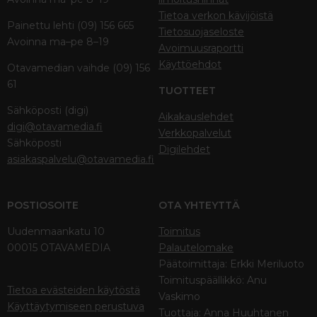
Tietoa verkon kävijöistä
Painettu lehti (09) 156 665
Tietosuojaseloste
Avoinna ma–pe 8–19
Avoimuusraportti
Käyttöehdot
Otavamedian vaihde (09) 156
61
TUOTTEET
Sähköposti (digi)
Aikakauslehdet
digi@otavamedia.fi
Verkkopalvelut
Sähköposti
Digilehdet
asiakaspalvelu@otavamedia.fi
POSTIOSOITE
OTA YHTEYTTÄ
Uudenmaankatu 10
Toimitus
00015 OTAVAMEDIA
Palautelomake
Päätoimittaja: Erkki Meriluoto
Toimituspäällikkö: Anu
Tietoa evästeiden käytöstä
Vaskimo
Käyttäytymiseen perustuva
Tuottaja: Anna Huuhtanen