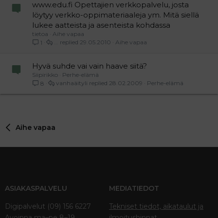
www.edu.fi Opettajien verkkopalvelu, josta
löytyy verkko-oppimateriaaleja ym. Mitä siellä
lukee aatteista ja asenteista kohdassa
tietoa
Aihe vapaa
...
29.05.2010
Aihe vapaa
1
Hyvä suhde vai vain haave siitä?
Siipirikko
Perhe-elämä
vanhaäityli
28.02.2009
Perhe-elämä
8
Aihe vapaa
ASIAKASPALVELU
MEDIATIEDOT
Digipalvelut (09) 156 6227
Tekniset tiedot, aikataulut ja
Avoinna ma–pe 8–19
ilmoitushinnat