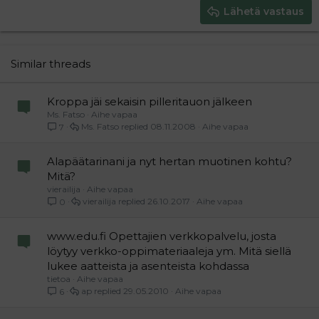
Justify text
Heading 3
Lähetä vastaus
18
Tahoma
22
Times New Roman
26
Trebuchet MS
Similar threads
Verdana
Kroppa jäi sekaisin pilleritauon jälkeen
Ms. Fatso
Aihe vapaa
Ms. Fatso
08.11.2008
Aihe vapaa
7
Alapäätarinani ja nyt hertan muotinen kohtu?
Mitä?
vierailija
Aihe vapaa
vierailija
26.10.2017
Aihe vapaa
0
www.edu.fi Opettajien verkkopalvelu, josta
löytyy verkko-oppimateriaaleja ym. Mitä siellä
lukee aatteista ja asenteista kohdassa
tietoa
Aihe vapaa
ap
29.05.2010
Aihe vapaa
6