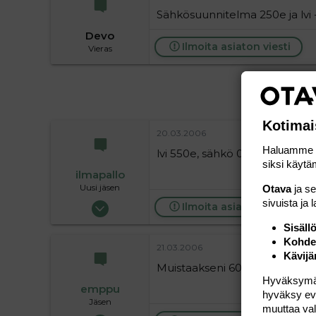
Sähkösuunnitelma 250e ja lvi
Devo
Ilmoita asiaton viesti
Vieras
Kotimai
20.03.2006
Haluamme ta
lvi 550e, sähkö 0e
siksi käytäm
ilmapallo
Uusi jäsen
Otava
ja s
sivuista ja 
01.05.2005
Ilmoita asiaton viesti
8
Sisäll
0
Kohden
21.03.2006
Kävijä
1
Muistaakseni 600e ja 300e
Hyväksymällä
emppu
hyväksy eväs
Jäsen
muuttaa val