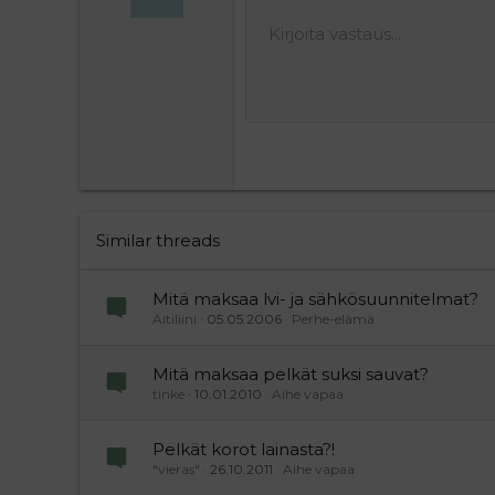
10
Hea
Keski
J
Kirjoita vastaus...
Tallenna
Arial
Tekstiväri
Hymiöt
Tee uudelleen
Kirjasintyyli
Lisää video/media
Poista muotoilu
Lainaus
BBCode-näkymä
Yliviivaa
Lisää taulukko
Luonnokset
Alleviivattu
Insert horiz
Rivinsisäi
Spoiler
Rivins
Ko
12
Poista l
Tasaa
Book Antiqua
Hea
15
Courier New
Justif
Head
18
Georgia
22
Tahoma
26
Times New Roman
Trebuchet MS
Similar threads
Verdana
Mitä maksaa lvi- ja sähkösuunnitelmat?
Äitiliini
05.05.2006
Perhe-elämä
Mitä maksaa pelkät suksi sauvat?
tinke
10.01.2010
Aihe vapaa
Pelkät korot lainasta?!
"vieras"
26.10.2011
Aihe vapaa