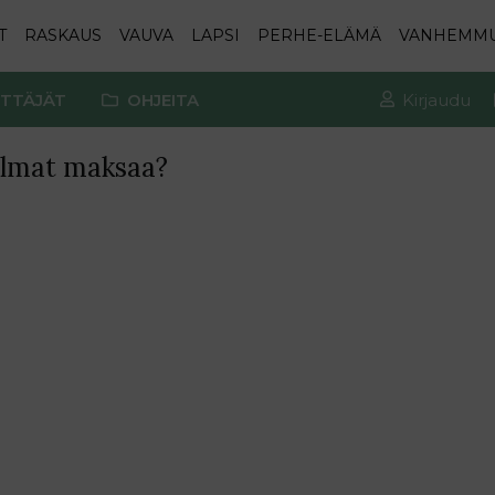
T
RASKAUS
VAUVA
LAPSI
PERHE-ELÄMÄ
VANHEMM
TTÄJÄT
OHJEITA
Kirjaudu
telmat maksaa?