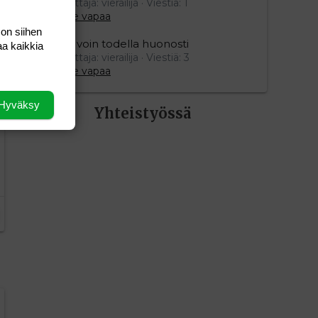
Aloittaja: vierailija
Viestiä: 1
Aihe vapaa
 on siihen
Mä voin todella huonosti
aa kaikkia
Aloittaja: vierailija
Viestiä: 3
Aihe vapaa
Hyväksy
Yhteistyössä
editoriin…
sele