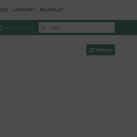
UUS
LASKURIT
KILPAILUT
Rekisteröidy
Vastaa