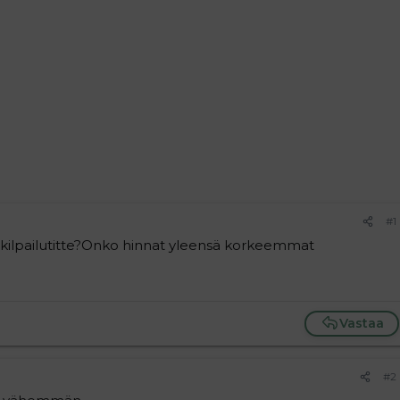
#1
kilpailutitte?Onko hinnat yleensä korkeemmat
Vastaa
#2