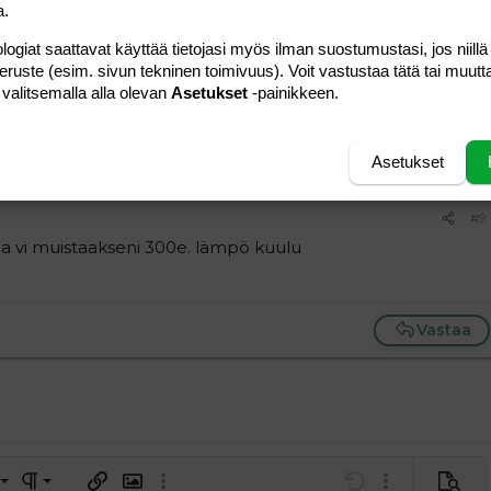
Vastaa
a.
logiat saattavat käyttää tietojasi myös ilman suostumustasi, jos niillä
peruste (esim. sivun tekninen toimivuus). Voit vastustaa tätä tai muutt
#8
 valitsemalla alla olevan
Asetukset
-painikkeen.
Vastaa
Asetukset
#9
) ja vi muistaakseni 300e. lämpö kuulu
Vastaa
a vasemmalle
al
ärjestetty lista
editoriin…
saus
Paragraph format
Lisää hyperlinkki
Lisää kuva
Laajennettuun editoriin…
Kumoa
Laajennettuun 
Esikat