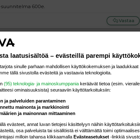
 -suunnitelma 600e.
Vastaa
sta laatusisältöä – evästeillä parempi käyttök
#6
rjota sinulle parhaan mahdollisen käyttökokemuksen ja laadukkaat s
me tällä sivustolla evästeitä ja vastaavia teknologioita.
en
(95) teknologia- ja mainoskumppania
keräävät tietoa (esim. vieraile
laitteesi ominaisuuk­sista) seuraaviin käyttötarkoituksiin:
Vastaa
ön ja palveluiden parantaminen
nettu mainonta ja markkinointi
#7
määrien ja mainonnan mittaaminen
 evästeet, annat luvan tietojesi käsittelyyn näihin käyttötarkoituksiin
teitä, osa palveluista tai sisällöistä ei välttämättä toimi optimaalisest
intojasi milloin tahansa klikkaamalla
Evästeasetukset
-linkkiä sivust