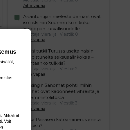
Aihe vapaa
Asiantuntijan mielestä demarit ovat
iso riski niin Suomen kuin koko
Euroopan turvallisuudelle
Aloittaja: vierailija
Viestiä: 0
Aihe vapaa
Poliisi tutkii Turussa useita naisiin
okemus
kohdistuneita seksuaalirikoksia –
isällöt,
tarvitaanko tulkkia?
Aloittaja: vierailija
Viestiä: 2
Aihe vapaa
mis­tasi
Helsingin Sanomat pohtii mihin
miehet ovat kadonneet vihreistä ja
vasemmistoliitosta
Aloittaja: vierailija
Viestiä: 3
Aihe vapaa
. Mikäli et
Raisa Räisäsen katoaminen, sienistä
i. Voit
ratkaisu?
on