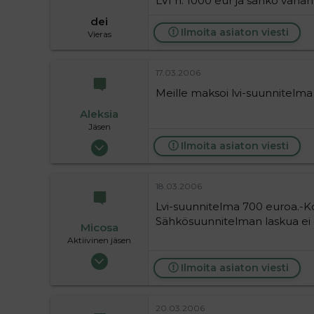
LVI n. 1000 eur ja sähkö väh
dei
Ilmoita asiaton viesti
Vieras
17.03.2006
Meille maksoi lvi-suunnitelm
Aleksia
Jäsen
13.10.2005
Ilmoita asiaton viesti
331
0
18.03.2006
16
Lvi-suunnitelma 700 euroa.-Ko
Sähkösuunnitelman laskua ei ol
Micosa
Aktiivinen jäsen
07.05.2005
Ilmoita asiaton viesti
19 244
-1
36
20.03.2006