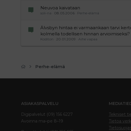
Neuvoa kaivataan
soli-na
08.05.2006
Perhe-elämä
Älvsbyn hintaa ei varmaankaan tarvi kert
kolmella todellisen hinnan arvioimiseksi?
Koditon
20.01.2009
Aihe vapaa
Perhe-elämä
ASIAKASPALVELU
MEDIATIE
Digipalvelut (09) 156 6227
Tekniset ti
Avoinna ma–pe 8–19
Tietoa verk
Tietosuoja