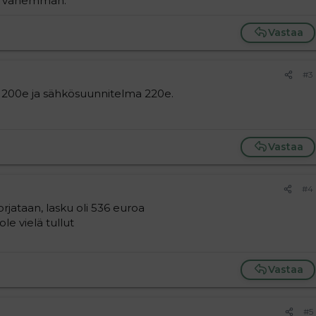
än vähemmän.
Vastaa
#3
a 200e ja sähkösuunnitelma 220e.
Vastaa
#4
rjataan, lasku oli 536 euroa
e vielä tullut
Vastaa
#5