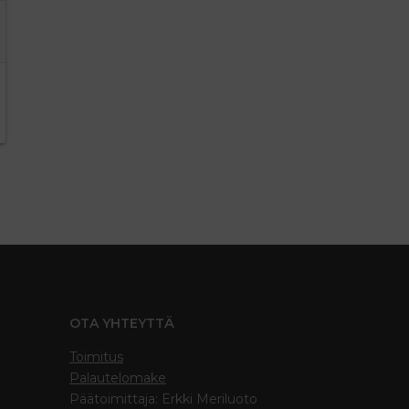
OTA YHTEYTTÄ
Toimitus
Palautelomake
Päätoimittaja: Erkki Meriluoto