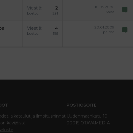
10.05.2006
Viestiä
2
Salsa
Luettu
291
20.01.2009
oa
Viestiä
4
palma
Luettu
516
DOT
POSTIOSOITE
edot, aikataulut ja ilmoitushinnat
Uudenmaankatu 10
on kävijöistä
00015 OTAVAMEDIA
seloste