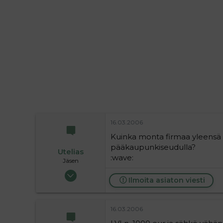
i
t
t
i
t
a
j
a
16.03.2006
Kuinka monta firmaa yleensä 
pääkaupunkiseudulla?
Utelias
:wave:
Jäsen
23.07.2004
Ilmoita asiaton viesti
399
0
16
16.03.2006