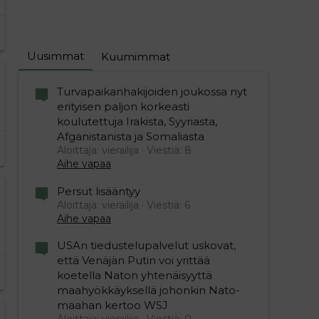
Uusimmat
Kuumimmat
Turvapaikanhakijoiden joukossa nyt
erityisen paljon korkeasti
koulutettuja Irakista, Syyriasta,
Afganistanista ja Somaliasta
Aloittaja: vierailija
Viestiä: 8
Aihe vapaa
Persut lisääntyy
Aloittaja: vierailija
Viestiä: 6
Aihe vapaa
USAn tiedustelupalvelut uskovat,
että Venäjän Putin voi yrittää
koetella Naton yhtenäisyyttä
maahyökkäyksellä johonkin Nato-
maahan kertoo WSJ
Aloittaja: vierailija
Viestiä: 0