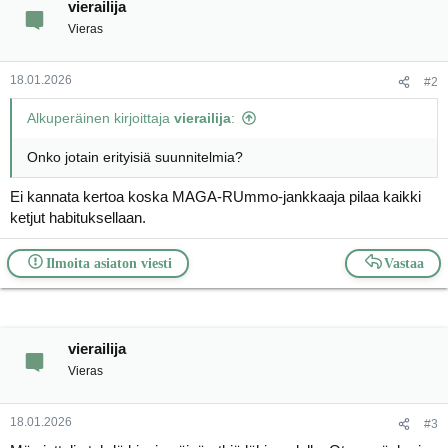
vierailija
a
j
Vieras
a
18.01.2026
#2
Alkuperäinen kirjoittaja
vierailija
:
Onko jotain erityisiä suunnitelmia?
Ei kannata kertoa koska MAGA-RUmmo-jankkaaja pilaa kaikki
ketjut habituksellaan.
Ilmoita asiaton viesti
Vastaa
vierailija
Vieras
18.01.2026
#3