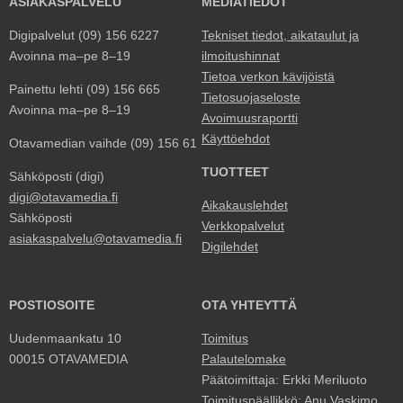
ASIAKASPALVELU
MEDIATIEDOT
Digipalvelut (09) 156 6227
Tekniset tiedot, aikataulut ja
Avoinna ma–pe 8–19
ilmoitushinnat
Tietoa verkon kävijöistä
Painettu lehti (09) 156 665
Tietosuojaseloste
Avoinna ma–pe 8–19
Avoimuusraportti
Käyttöehdot
Otavamedian vaihde (09) 156 61
TUOTTEET
Sähköposti (digi)
digi@otavamedia.fi
Aikakauslehdet
Sähköposti
Verkkopalvelut
asiakaspalvelu@otavamedia.fi
Digilehdet
POSTIOSOITE
OTA YHTEYTTÄ
Uudenmaankatu 10
Toimitus
00015 OTAVAMEDIA
Palautelomake
Päätoimittaja: Erkki Meriluoto
Toimituspäällikkö: Anu Vaskimo