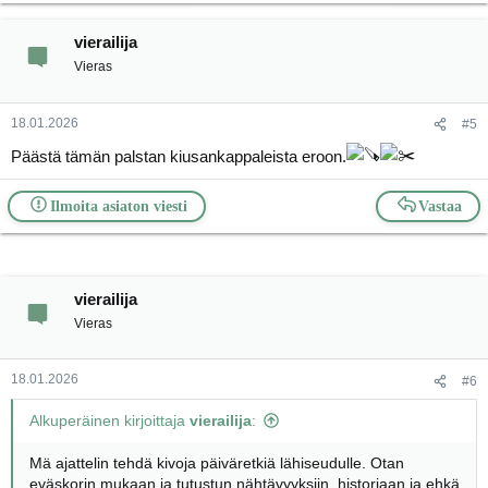
vierailija
Vieras
18.01.2026
#5
Päästä tämän palstan kiusankappaleista eroon.
Ilmoita asiaton viesti
Vastaa
vierailija
Vieras
18.01.2026
#6
Alkuperäinen kirjoittaja
vierailija
:
Mä ajattelin tehdä kivoja päiväretkiä lähiseudulle. Otan
eväskorin mukaan ja tutustun nähtävyyksiin, historiaan ja ehkä