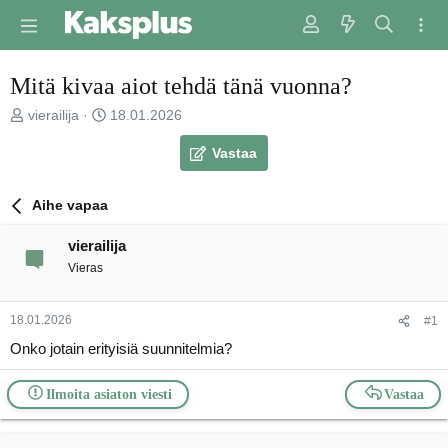
Mitä kivaa aiot tehdä tänä vuonna?
V
E
vierailija
18.01.2026
i
n
e
s
Vastaa
s
i
t
m
Aihe vapaa
i
m
k
ä
vierailija
e
i
t
n
Vieras
j
e
u
n
18.01.2026
#1
n
v
a
i
Onko jotain erityisiä suunnitelmia?
l
e
o
s
Ilmoita asiaton viesti
Vastaa
i
t
t
i
t