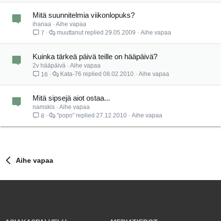
Mitä suunnitelmia viikonlopuks?
ihanaa
Aihe vapaa
muuttanut
29.05.2009
Aihe vapaa
7
Kuinka tärkeä päivä teille on hääpäivä?
2v hääpäivä
Aihe vapaa
Kata-76
08.02.2010
Aihe vapaa
16
Mitä sipsejä aiot ostaa...
namskis
Aihe vapaa
"popo"
27.12.2010
Aihe vapaa
8
Aihe vapaa