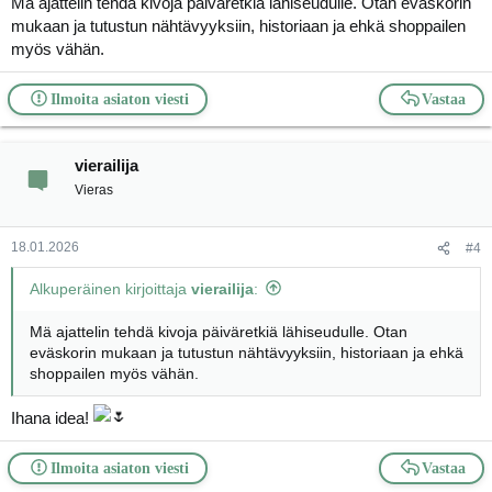
Mä ajattelin tehdä kivoja päiväretkiä lähiseudulle. Otan eväskorin
mukaan ja tutustun nähtävyyksiin, historiaan ja ehkä shoppailen
myös vähän.
Ilmoita asiaton viesti
Vastaa
vierailija
Vieras
18.01.2026
#4
Alkuperäinen kirjoittaja
vierailija
:
Mä ajattelin tehdä kivoja päiväretkiä lähiseudulle. Otan
eväskorin mukaan ja tutustun nähtävyyksiin, historiaan ja ehkä
shoppailen myös vähän.
Ihana idea!
Ilmoita asiaton viesti
Vastaa