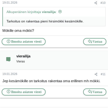
19.01.2026
#10
Alkuperäinen kirjoittaja
vierailija
:
Tarkoitus on rakentaa pieni hirsimökki kesämökille.
Mökille oma mökki?
Ilmoita asiaton viesti
Vastaa
vierailija
Vieras
19.01.2026
#11
Jep kesämökille on tarkoitus rakentaa oma erillinen mh mökki.
Ilmoita asiaton viesti
Vastaa