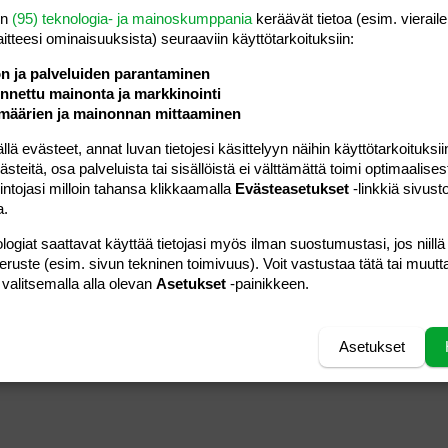
en
(95) teknologia- ja mainoskumppania
keräävät tietoa (esim. vieraile
laitteesi ominaisuuk­sista) seuraaviin käyttötarkoituksiin:
ön ja palveluiden parantaminen
nettu mainonta ja markkinointi
määrien ja mainonnan mittaaminen
21.11.2012
Viestiä
6
"aloittaja"
Luettu
531
 evästeet, annat luvan tietojesi käsittelyyn näihin käyttötarkoituksiin
teitä, osa palveluista tai sisällöistä ei välttämättä toimi optimaalisest
intojasi milloin tahansa klikkaamalla
Evästeasetukset
-linkkiä sivust
a.
31.03.2026
mina.
Viestiä
3
vierailija
Luettu
5K
logiat saattavat käyttää tietojasi myös ilman suostumustasi, jos niillä
peruste (esim. sivun tekninen toimivuus). Voit vastustaa tätä tai muutt
 valitsemalla alla olevan
Asetukset
-painikkeen.
Asetukset