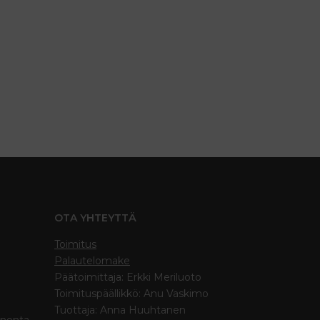
OTA YHTEYTTÄ
Toimitus
Palautelomake
Päätoimittaja: Erkki Meriluoto
Toimituspäällikkö: Anu Vaskimo
Tuottaja: Anna Huuhtanen