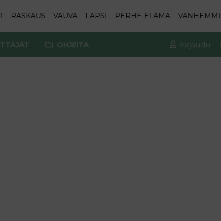
T
RASKAUS
VAUVA
LAPSI
PERHE-ELÄMÄ
VANHEMM
TTÄJÄT
OHJEITA
Kirjaudu