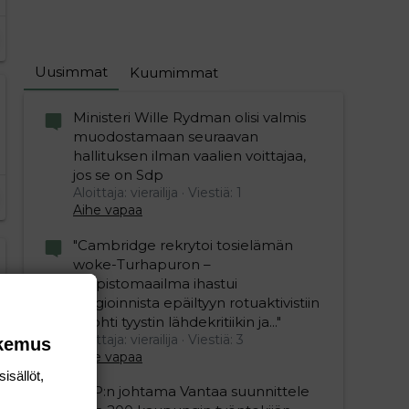
Uusimmat
Kuumimmat
Ministeri Wille Rydman olisi valmis
muodostamaan seuraavan
hallituksen ilman vaalien voittajaa,
jos se on Sdp
Aloittaja: vierailija
Viestiä: 1
Aihe vapaa
"Cambridge rekrytoi tosielämän
woke-Turhapuron –
editoriin…
sele
yliopistomaailma ihastui
plagioinnista epäiltyyn rotuaktivistiin
unohti tyystin lähdekritiikin ja..."
Aloittaja: vierailija
Viestiä: 3
okemus
Aihe vapaa
isällöt,
SDP:n johtama Vantaa suunnittele