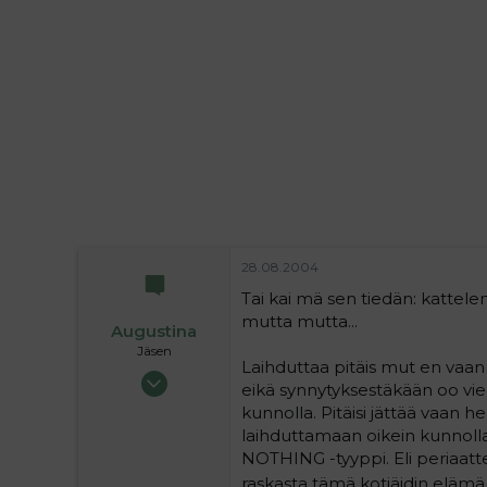
i
t
t
i
t
a
j
a
28.08.2004
Tai kai mä sen tiedän: kattelen
mutta mutta...
Augustina
Jäsen
Laihduttaa pitäis mut en vaan
20.04.2004
eikä synnytyksestäkään oo vielä
316
kunnolla. Pitäisi jättää vaan h
0
laihduttamaan oikein kunnoll
16
NOTHING -tyyppi. Eli periaatte
raskasta tämä kotiäidin elämä e