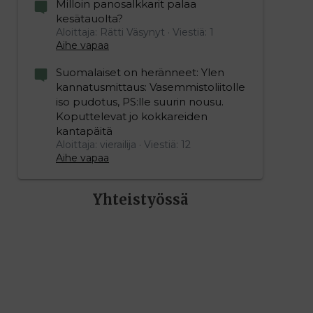
Milloin panosalkkarit palaa
kesätauolta?
Aloittaja: Rätti Väsynyt
Viestiä: 1
Aihe vapaa
Suomalaiset on heränneet: Ylen
kannatusmittaus: Vasemmistoliitolle
iso pudotus, PS:lle suurin nousu.
Koputtelevat jo kokkareiden
kantapäitä
Aloittaja: vierailija
Viestiä: 12
Aihe vapaa
Yhteistyössä