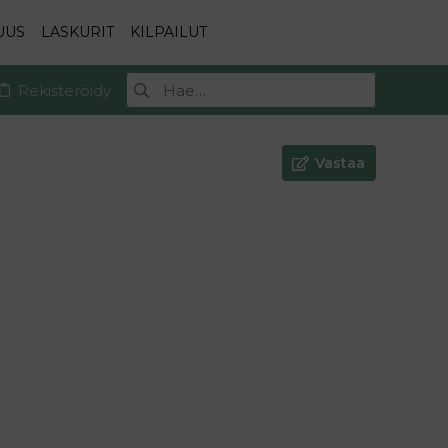
UUS
LASKURIT
KILPAILUT
Rekisteröidy
Vastaa