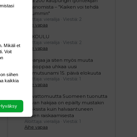
jopa 200 kaupungin työntekijän
mis­tasi
irtisanomista – "Kaiken voi tehdä
reilummin"
Aloittaja: vierailija
Viestiä: 2
Aihe vapaa
ESIKOULU
Aloittaja: vierailija
Viestiä: 2
. Mikäli et
Aihe vapaa
i. Voit
on
Espanjaa ja siten myös muuta
Eurooppaa uhkaa uusi
mamutsunami 15. päivä elokuuta
 on siihen
Aloittaja: vierailija
Viestiä: 1
aa kaikkia
Aihe vapaa
Turvattomuutta Suomeen tuonutta
turvan hakijaa on epäilty muistakin
Hyväksy
rikoksista kuin halvaantuneen
naisen raiskaamisesta
Aloittaja: vierailija
Viestiä: 1
Aihe vapaa