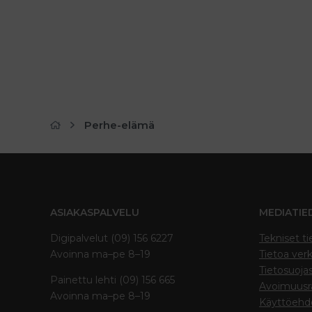
Perhe-elämä
ASIAKASPALVELU
MEDIATIE
Digipalvelut (09) 156 6227
Tekniset ti
Avoinna ma–pe 8–19
Tietoa verk
Tietosuoja
Painettu lehti (09) 156 665
Avoimuusra
Avoinna ma–pe 8–19
Käyttöehd