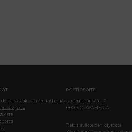
DOT
POSTIOSOITE
edot, aikataulut ja ilmoitushinnat
Uudenmaankatu 10
on kävijöistä
00015 OTAVAMEDIA
seloste
portti
Tietoa evästeiden käytöstä
ot