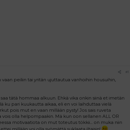
#1
 vaan peiliin tai yritän ujuttautua vanhoihin housuihin,
 saa tätä hommaa alkuun. Ehkä vika onkin siinä et imetän
 ku pari kuukautta aikaa, eli en voi laihduttaa vielä
erkut pois mut en vaan millään pysty! Jos sais ruveta
a vois olla helpompaakin. Mä kun oon sellanen ALL OR
essa motivaatiota on mut toteutus tökkii... on muka niin
ttei millään voi olla syömättä suklaata iltaisin!