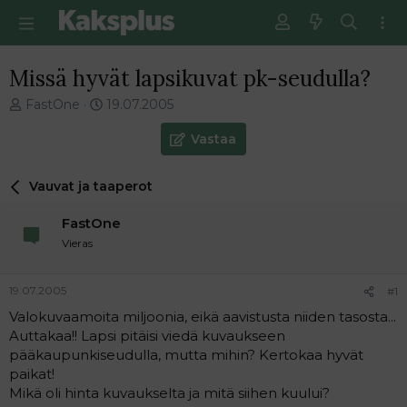
Missä hyvät lapsikuvat pk-seudulla?
V
E
FastOne
19.07.2005
i
n
e
s
Vastaa
s
i
t
m
Vauvat ja taaperot
i
m
k
ä
FastOne
e
i
t
n
Vieras
j
e
u
n
19.07.2005
#1
n
v
a
i
Valokuvaamoita miljoonia, eikä aavistusta niiden tasosta...
l
e
Auttakaa!! Lapsi pitäisi viedä kuvaukseen
o
s
pääkaupunkiseudulla, mutta mihin? Kertokaa hyvät
i
t
paikat!
t
i
Mikä oli hinta kuvaukselta ja mitä siihen kuului?
t