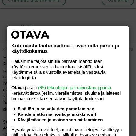
Ilmoita asiaton viesti
Vastaa
Heidi
Jäsen
Kotimaista laatusisältöä – evästeillä parempi
21.07.2005
#6
käyttökokemus
Hei
Haluamme tarjota sinulle parhaan mahdollisen
Pakko suositella jalasjärvistä liikettä vaikka
käyttökokemuksen ja laadukkaat sisällöt, siksi
pääkaupunkiseutu
käytämme tällä sivustolla evästeitä ja vastaavia
on kyseessä. Käymme aina tuolla kuvissa
teknologioita.
http://www.nic.fi/~fotopor1/
Otava
ja sen
(95) teknologia- ja mainoskumppania
itse asiassa poikamme on lapsikuvissa se joka on vasara
keräävät tietoa (esim. vierailemis­tasi sivuista ja laitteesi
kädessä
ominaisuuk­sista) seuraaviin käyttötarkoituksiin:
haalarit ja huivi päässä autoa korjaamassa ja koirani on
sivellin suussa picassona
Sisällön ja palveluiden parantaminen
)
Kohdennettu mainonta ja markkinointi
Kävijämäärien ja mainonnan mittaaminen
Suosittelen todella jos vaikka olisi sukulaisia / tuttavia
etelä-pohjanmaalla niin ei kun fotoporttiin kuviin.
Hyväksymällä evästeet, annat luvan tietojesi käsittelyyn
Mukavaa väkeä ja kaikenlaista sälää löytyy.. tosin tuo
näihin käyttötarkoituksiin. Mikäli et hyväksy evästeitä,