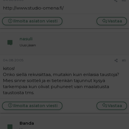
#8
http://www.studio-omena.fi/
Ilmoita asiaton viesti
Vastaa
nasuli
Uusi jäsen
04.08.2005
#9
kiitos!
Onko siellä rekvisiittaa, muitakin kuin erilaisia taustoja?
Mies sinne soitteli ja ei tietenkän tajunnut kysyä
tarkempaa kun olivat puhuneet vain maalatuista
taustoista tms.
Ilmoita asiaton viesti
Vastaa
Banda