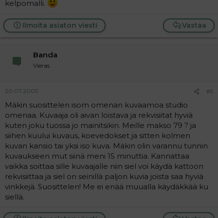
kelpomalli.
Ilmoita asiaton viesti
Vastaa
Banda
Vieras
20.07.2005
#5
Mäkin suosittelen isom omenan kuvaamoa studio
omenaa. Kuvaaja oli aivan loistava ja rekvisiitat hyviä
kuten joku tuossa jo mainitsikin. Meille makso 79 ? ja
siihen kuului kuvaus, koevedokset ja sitten kolmen
kuvan kansio tai yksi iso kuva. Mäkin olin varannu tunnin
kuvaukseen mut siinä meni 15 minuttia. Kannattaa
vaikka soittaa sille kuvaajalle niin siel voi käydä kattoon
rekvisiittaa ja siel on seinillä paljon kuvia joista saa hyviä
vinkkejä. Suosittelen! Me ei enää muualla käydäkkää ku
siellä.