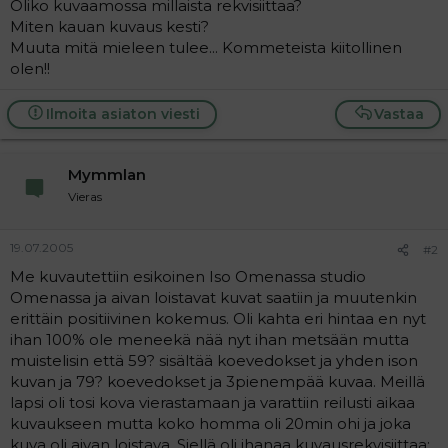
Oliko kuvaamossa millaista rekvisiittaa?
a
Miten kauan kuvaus kesti?
j
a
Muuta mitä mieleen tulee... Kommeteista kiitollinen
olen!!
Ilmoita asiaton viesti
Vastaa
Mymmlan
Vieras
19.07.2005
#2
Me kuvautettiin esikoinen Iso Omenassa studio
Omenassa ja aivan loistavat kuvat saatiin ja muutenkin
erittäin positiivinen kokemus. Oli kahta eri hintaa en nyt
ihan 100% ole meneekä nää nyt ihan metsään mutta
muistelisin että 59? sisältää koevedokset ja yhden ison
kuvan ja 79? koevedokset ja 3pienempää kuvaa. Meillä
lapsi oli tosi kova vierastamaan ja varattiin reilusti aikaa
kuvaukseen mutta koko homma oli 20min ohi ja joka
kuva oli aivan loistava. Siellä oli ihanaa kuvausrekvisiittaa;