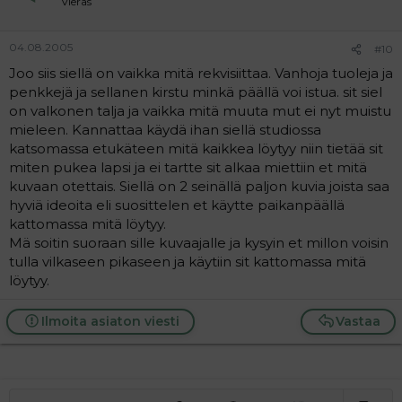
Vieras
04.08.2005
#10
Joo siis siellä on vaikka mitä rekvisiittaa. Vanhoja tuoleja ja
penkkejä ja sellanen kirstu minkä päällä voi istua. sit siel
on valkonen talja ja vaikka mitä muuta mut ei nyt muistu
mieleen. Kannattaa käydä ihan siellä studiossa
katsomassa etukäteen mitä kaikkea löytyy niin tietää sit
miten pukea lapsi ja ei tartte sit alkaa miettiin et mitä
kuvaan otettais. Siellä on 2 seinällä paljon kuvia joista saa
hyviä ideoita eli suosittelen et käytte paikanpäällä
kattomassa mitä löytyy.
Mä soitin suoraan sille kuvaajalle ja kysyin et millon voisin
tulla vilkaseen pikaseen ja käytiin sit kattomassa mitä
löytyy.
Ilmoita asiaton viesti
Vastaa