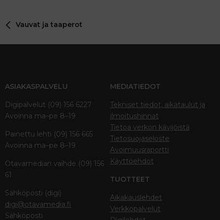
Vauvat ja taaperot
ASIAKASPALVELU
MEDIATIEDOT
Digipalvelut (09) 156 6227
Tekniset tiedot, aikataulut ja
Avoinna ma–pe 8–19
ilmoitushinnat
Tietoa verkon kävijöistä
Painettu lehti (09) 156 665
Tietosuojaseloste
Avoinna ma–pe 8–19
Avoimuusraportti
Käyttöehdot
Otavamedian vaihde (09) 156
61
TUOTTEET
Sähköposti (digi)
Aikakauslehdet
digi@otavamedia.fi
Verkkopalvelut
Sähköposti
Digilehdet