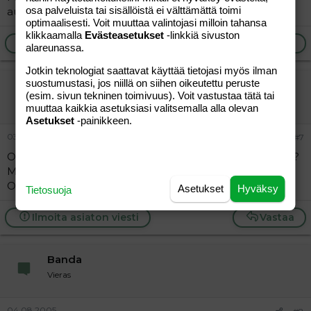
osa palveluista tai sisällöistä ei välttämättä toimi
auto minkä kanssa poikani poseeraa on meidän oma.
optimaalisesti. Voit muuttaa valintojasi milloin tahansa
klikkaamalla
Evästeasetukset
-linkkiä sivuston
Ilmoita asiaton viesti
Vastaa
alareunassa.
Jotkin teknologiat saattavat käyttää tietojasi myös ilman
suostumustasi, jos niillä on siihen oikeutettu peruste
nasuli
(esim. sivun tekninen toimivuus). Voit vastustaa tätä tai
Uusi jäsen
muuttaa kaikkia asetuksiasi valitsemalla alla olevan
Asetukset
-painikkeen.
03.08.2005
#7
Onko tuolla studio omenalla kotisivuja joista näkis kuvia?
Mietiskelen juuri josko mentäs sinne ottamaan kuvat..
Onko muilal tästä paikasta kokemuksia??
Asetukset
Hyväksy
Tietosuoja
Ilmoita asiaton viesti
Vastaa
Banda
Vieras
04.08.2005