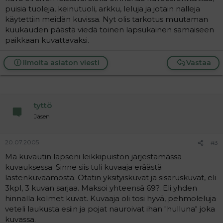
puisia tuoleja, keinutuoli, arkku, leluja ja jotain nalleja
käytettiin meidän kuvissa. Nyt olis tarkotus muutaman
kuukauden päästä viedä toinen lapsukainen samaiseen
paikkaan kuvattavaksi.
Ilmoita asiaton viesti
Vastaa
tyttö
Jäsen
20.07.2005
#3
Mä kuvautin lapseni leikkipuiston järjestämässä
kuvauksessa. Sinne siis tuli kuvaaja eräästä
lastenkuvaamosta. Otatin yksityiskuvat ja sisaruskuvat, eli
3kpl, 3 kuvan sarjaa. Maksoi yhteensä 69?. Eli yhden
hinnalla kolmet kuvat. Kuvaaja oli tosi hyvä, pehmoleluja
veteli laukusta esiin ja pojat nauroivat ihan "hulluna" joka
kuvassa.