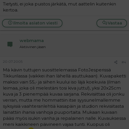
Tietysti, ei joka puistos järkätä, mut aattelin kuitenkin
kertoa.
Ilmoita asiaton viesti
Vastaa
webmama
Aktiivinen jäsen
20.07.2005
#4
Mä kävin tuttujen suosittelemassa FotoJesperissä
Tikkurilassa (vaikkei ihan lähellä asuttukaan). Kuvapaketti
maksoi vain 55,- ja siihen kuului iso läjä koekuvia (ilman
leimaa, joka oli mielestäni tosi kiva juttu!), yksi 20x25cm
kuva ja 3 pienempää kuvaa sarjana. Rekvisiittaa oli jonku
verran, mutta me hommattiin itse syysunelmallemme
syksyisiä vaahteranlehtiä kasapäin ja studion rekvisiitasta
lainattiin ihania vanhoja puuportaita. Mukaan kuvaan
pääsi myös isukin vanha ja repalainen nalle. Kuvauksessa
meni kaikkineen päivineen vajaa tunti. Kuopus oli