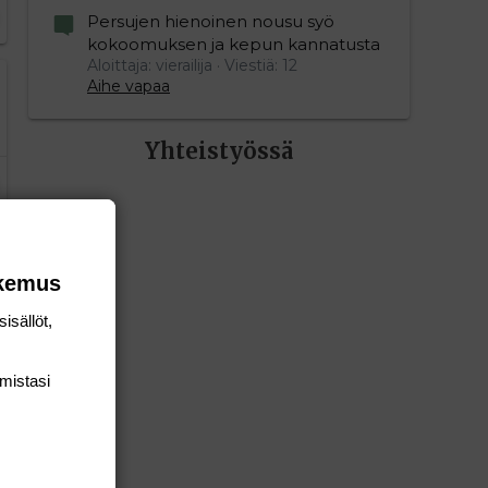
Persujen hienoinen nousu syö
kokoomuksen ja kepun kannatusta
Aloittaja: vierailija
Viestiä: 12
Aihe vapaa
Yhteistyössä
okemus
isällöt,
mis­tasi