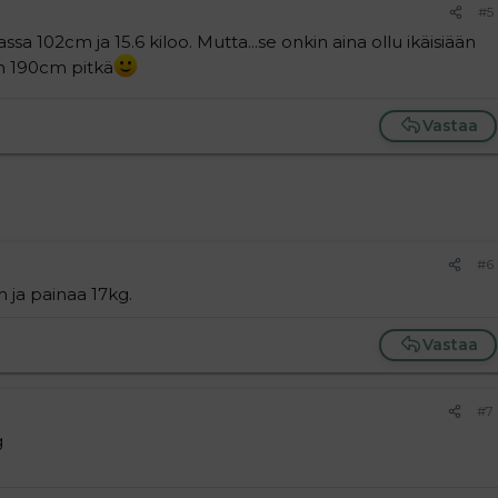
#5
assa 102cm ja 15.6 kiloo. Mutta...se onkin aina ollu ikäisiään
on 190cm pitkä
Vastaa
#6
m ja painaa 17kg.
Vastaa
#7
g