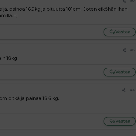
#2
ljä, painoa 16,9kg ja pituutta 101cm.. Joten eiköhän ihan
illa..=)
Vastaa
#3
a n.18kg
Vastaa
#4
cm pitkä ja painaa 18,6 kg.
Vastaa