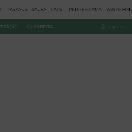
T
RASKAUS
VAUVA
LAPSI
PERHE-ELÄMÄ
VANHEMM
TTÄJÄT
OHJEITA
Kirjaudu