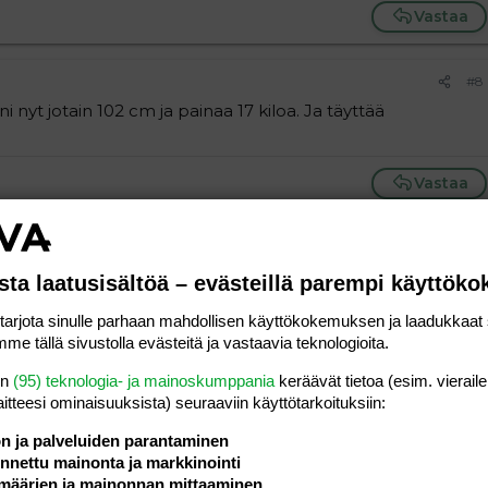
Vastaa
#8
 nyt jotain 102 cm ja painaa 17 kiloa. Ja täyttää
Vastaa
#9
sta laatusisältöä – evästeillä parempi käyttök
rjota sinulle parhaan mahdollisen käyttökokemuksen ja laadukkaat s
me tällä sivustolla evästeitä ja vastaavia teknologioita.
Vastaa
en
(95) teknologia- ja mainoskumppania
keräävät tietoa (esim. vieraile
laitteesi ominaisuuk­sista) seuraaviin käyttötarkoituksiin:
#10
ön ja palveluiden parantaminen
nettu mainonta ja markkinointi
määrien ja mainonnan mittaaminen