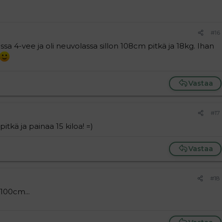
#16
sa 4-vee ja oli neuvolassa sillon 108cm pitkä ja 18kg. Ihan
Vastaa
#17
tkä ja painaa 15 kiloa! =)
Vastaa
#18
100cm...