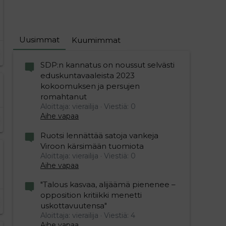
Uusimmat
Kuumimmat
SDP:n kannatus on noussut selvästi
eduskuntavaaleista 2023
kokoomuksen ja persujen
romahtanut
Aloittaja: vierailija
Viestiä: 0
Aihe vapaa
Ruotsi lennättää satoja vankeja
Viroon kärsimään tuomiota
Aloittaja: vierailija
Viestiä: 0
Aihe vapaa
"Talous kasvaa, alijäämä pienenee –
opposition kritiikki menetti
uskottavuutensa"
Aloittaja: vierailija
Viestiä: 4
Aihe vapaa