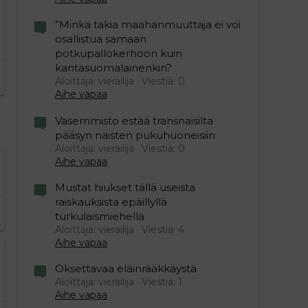
”Minkä takia maahanmuuttaja ei voi
osallistua samaan
potkupallokerhoon kuin
kantasuomalainenkin?
Aloittaja: vierailija
Viestiä: 0
Aihe vapaa
Vasemmisto estää transnaisilta
pääsyn naisten pukuhuoneisiin
Aloittaja: vierailija
Viestiä: 0
Aihe vapaa
Mustat hiukset tällä useista
raiskauksista epäillyllä
turkulaismiehellä
Aloittaja: vierailija
Viestiä: 4
Aihe vapaa
Oksettavaa eläinrääkkäystä
Aloittaja: vierailija
Viestiä: 1
Aihe vapaa