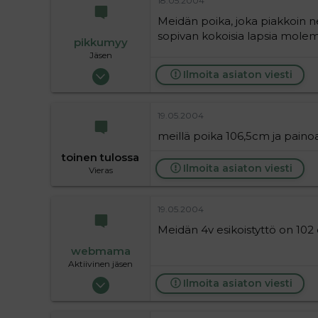
18.05.2004
16
Meidän poika, joka piakkoin ne
sopivan kokoisia lapsia molemm
pikkumyy
Jäsen
18.05.2004
Ilmoita asiaton viesti
252
0
19.05.2004
16
meillä poika 106,5cm ja paino
toinen tulossa
Ilmoita asiaton viesti
Vieras
19.05.2004
Meidän 4v esikoistyttö on 102 
webmama
Aktiivinen jäsen
18.05.2004
Ilmoita asiaton viesti
1 985
0