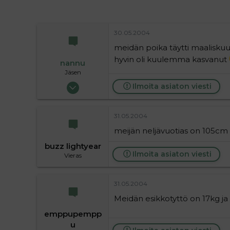
36
30.05.2004
meidän poika täytti maaliskuus
hyvin oli kuulemma kasvanut
nannu
Jäsen
30.05.2004
Ilmoita asiaton viesti
75
0
31.05.2004
6
meijän neljävuotias on 105cm pi
buzz lightyear
Ilmoita asiaton viesti
Vieras
31.05.2004
Meidän esikkotyttö on 17kg ja 
emppupempp
u