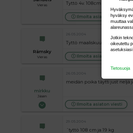
Tyttö 4v. 108cm ja 19kg.
Vieras
Hyväksymällä
hyväksy eväs
Ilmoita asiaton viesti
muuttaa val
alareunass
26.05.2004
Jotkin tekno
Tyttö maaliskuussa täyttänyt 4v
oikeutettu 
asetuksiasi
Rämsky
Ilmoita asiaton viesti
Vieras
Tietosuoja
26.05.2004
meidän poika täytti just neljä j
mirkku
Jäsen
26.05.2004
Ilmoita asiaton viesti
46
0
29.05.2004
6
´tyttö 108 cm ja 19 kg