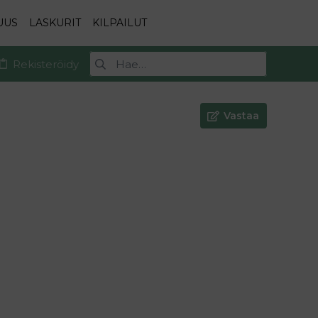
UUS
LASKURIT
KILPAILUT
Rekisteröidy
Vastaa