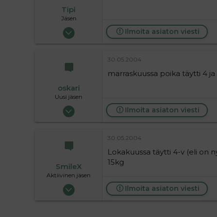
Tipi
Jäsen
28.05.2004
Ilmoita asiaton viesti
223
0
30.05.2004
16
marraskuussa poika täytti 4 ja ol
oskari
Uusi jäsen
30.05.2004
Ilmoita asiaton viesti
2
0
30.05.2004
1
Lokakuussa täytti 4-v (eli on
15kg
SmileX
Aktiivinen jäsen
25.05.2004
Ilmoita asiaton viesti
1 600
0