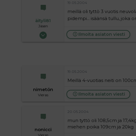
19.05.2004
36
meillä oli tyttö 3 vuotis neuvol
pidempi... isäänsä tullu, joka 
äityli81
Jäsen
28.04.2004
Ilmoita asiaton viesti
48
0
6
19.05.2004
Meillä 4-vuotias neiti on 100c
nimetön
Ilmoita asiaton viesti
Vieras
20.05.2004
mun tyttö oli 108,5cm ja 17,4k
miehen poika 109cm ja 20kg
nonicci
Vieras