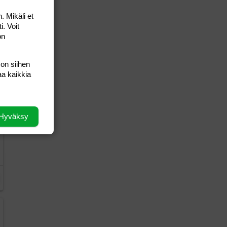
. Mikäli et
i. Voit
on
 on siihen
aa kaikkia
Hyväksy