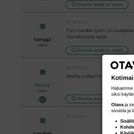
Ilmoita asiaton viesti
20.05.2004
Tuo meidän tyttö on luullakseni
heinäkuussa neljä.
tomppi
Vieras
Ilmoita asiaton viesti
22.05.2004
Meillä poika 114 cm ja 21 kg
Kotimai
Hanna
Haluamme ta
Jäsen
siksi käytäm
21.05.2004
Ilmoita asiaton viesti
Otava
ja s
766
sivuista ja 
0
22.05.2004
16
Sisäll
Kohden
Kävijä
Sandels