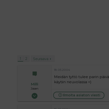
i
t
t
i
t
a
j
a
1
2
Seuraava
18.05.2004
Meidän tyttö tulee parin päivä
käytiin neuvolassa =)
Milli
Jäsen
11.05.2004
Ilmoita asiaton viesti
110
0