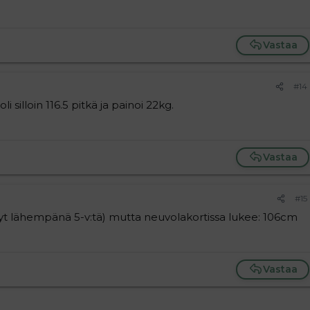
Vastaa
#14
i silloin 116.5 pitkä ja painoi 22kg.
Vastaa
#15
 nyt lähempänä 5-v:tä) mutta neuvolakortissa lukee: 106cm
Vastaa