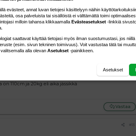
 evästeet, annat luvan tietojesi käsittelyyn näihin käyttötarkoituksiin
teitä, osa palveluista tai sisällöistä ei välttämättä toimi optimaalisest
Vastaa
intojasi milloin tahansa klikkaamalla
Evästeasetukset
-linkkiä sivust
a.
#11
logiat saattavat käyttää tietojasi myös ilman suostumustasi, jos niillä
 ja silloin mitat 101cm ja 16kg.
peruste (esim. sivun tekninen toimivuus). Voit vastustaa tätä tai muutt
 valitsemalla alla olevan
Asetukset
-painikkeen.
Vastaa
Asetukset
#12
a on 110cm ja 20kg eli aika jässikkä
Vastaa
#13