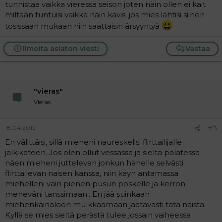
tunnistaa vaikka vieressä seison joten näin ollen ei kait
miltään tuntuisi vaikka näin kävis. jos mies lähtisi siihen
tosissaan mukaan niin saattaisin ärsyyntyä
Ilmoita asiaton viesti
Vastaa
"vieras"
Vieras
18.04.2012
#13
En välittäisi, sillä mieheni naureskelisi flirttailijalle
jälkikäteen. Jos olen ollut vessassa ja sieltä palatessa
näen mieheni juttelevan jonkun hänelle selvästi
flirttailevan naisen kanssa, niin käyn antamassa
miehelleni vain pienen pusun poskelle ja kerron
meneväni tanssimaan.. En jää suinkaan
miehenkainaloon mulkkaamaan jäätävästi tätä naista.
Kyllä se mies sieltä perästä tulee jossain vaiheessa