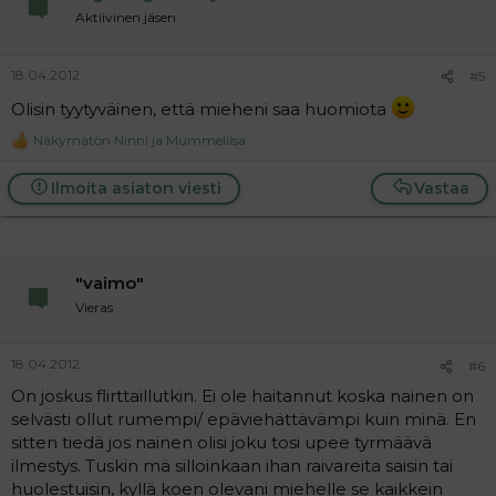
Aktiivinen jäsen
18.04.2012
#5
Olisin tyytyväinen, että mieheni saa huomiota
Näkymätön Ninni
ja
Mummeliisa
R
e
a
Ilmoita asiaton viesti
Vastaa
c
t
i
o
n
"vaimo"
s
:
Vieras
18.04.2012
#6
On joskus flirttaillutkin. Ei ole haitannut koska nainen on
selvästi ollut rumempi/ epäviehättävämpi kuin minä. En
sitten tiedä jos nainen olisi joku tosi upee tyrmäävä
ilmestys. Tuskin mä silloinkaan ihan raivareita saisin tai
huolestuisin, kyllä koen olevani miehelle se kaikkein