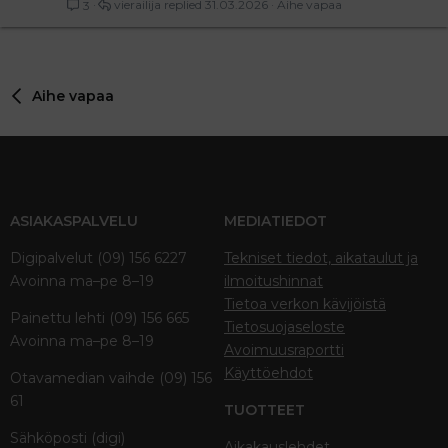
vierailija
31.03.2026
Aihe vapaa
3
Aihe vapaa
ASIAKASPALVELU
MEDIATIEDOT
Digipalvelut (09) 156 6227
Tekniset tiedot, aikataulut ja
Avoinna ma–pe 8–19
ilmoitushinnat
Tietoa verkon kävijöistä
Painettu lehti (09) 156 665
Tietosuojaseloste
Avoinna ma–pe 8–19
Avoimuusraportti
Käyttöehdot
Otavamedian vaihde (09) 156
61
TUOTTEET
Sähköposti (digi)
Aikakauslehdet