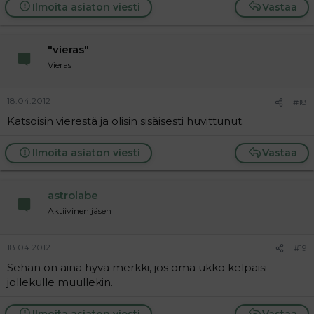
Ilmoita asiaton viesti
Vastaa
"vieras"
Vieras
18.04.2012
#18
Katsoisin vierestä ja olisin sisäisesti huvittunut.
Ilmoita asiaton viesti
Vastaa
astrolabe
Aktiivinen jäsen
18.04.2012
#19
Sehän on aina hyvä merkki, jos oma ukko kelpaisi
jollekulle muullekin.
Ilmoita asiaton viesti
Vastaa