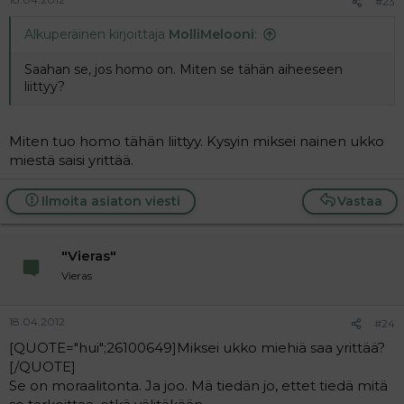
#23
Alkuperäinen kirjoittaja
MolliMelooni
:
Saahan se, jos homo on. Miten se tähän aiheeseen
liittyy?
Miten tuo homo tähän liittyy. Kysyin miksei nainen ukko
miestä saisi yrittää.
Ilmoita asiaton viesti
Vastaa
"Vieras"
Vieras
18.04.2012
#24
[QUOTE="hui";26100649]Miksei ukko miehiä saa yrittää?
[/QUOTE]
Se on moraalitonta. Ja joo. Mä tiedän jo, ettet tiedä mitä