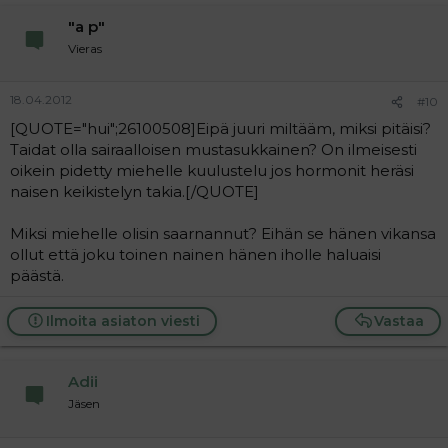
"a p"
Vieras
18.04.2012
#10
[QUOTE="hui";26100508]Eipä juuri miltääm, miksi pitäisi?
Taidat olla sairaalloisen mustasukkainen? On ilmeisesti
oikein pidetty miehelle kuulustelu jos hormonit heräsi
naisen keikistelyn takia.[/QUOTE]
Miksi miehelle olisin saarnannut? Eihän se hänen vikansa
ollut että joku toinen nainen hänen iholle haluaisi
päästä.
Ilmoita asiaton viesti
Vastaa
Adii
Jäsen