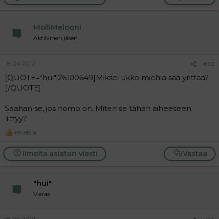
MolliMelooni
Aktiivinen jäsen
18.04.2012
#22
[QUOTE="hui";26100649]Miksei ukko miehiä saa yrittää?
[/QUOTE]
Saahan se, jos homo on. Miten se tähän aiheeseen
liittyy?
emeleia
R
e
a
Ilmoita asiaton viesti
Vastaa
c
t
i
"hui"
o
n
Vieras
s
:
18.04.2012