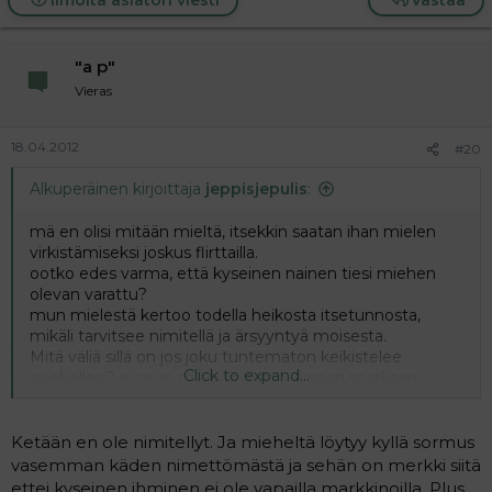
"a p"
Vieras
18.04.2012
#20
Alkuperäinen kirjoittaja
jeppisjepulis
:
mä en olisi mitään mieltä, itsekkin saatan ihan mielen
virkistämiseksi joskus flirttailla.
ootko edes varma, että kyseinen nainen tiesi miehen
olevan varattu?
mun mielestä kertoo todella heikosta itsetunnosta,
mikäli tarvitsee nimitellä ja ärsyyntyä moisesta.
Mitä väliä sillä on jos joku tuntematon keikistelee
Click to expand...
miehellesi? ei mun mies ainakaan vieraan matkaan
lähtisi vaikka joku sitä kovasti yrittäisi, ja jos jostain syystä
sitten lähtisikin, niin minkäs minä asialle voisin.
Ketään en ole nimitellyt. Ja mieheltä löytyy kyllä sormus
vasemman käden nimettömästä ja sehän on merkki siitä
ettei kyseinen ihminen ei ole vapailla markkinoilla. Plus