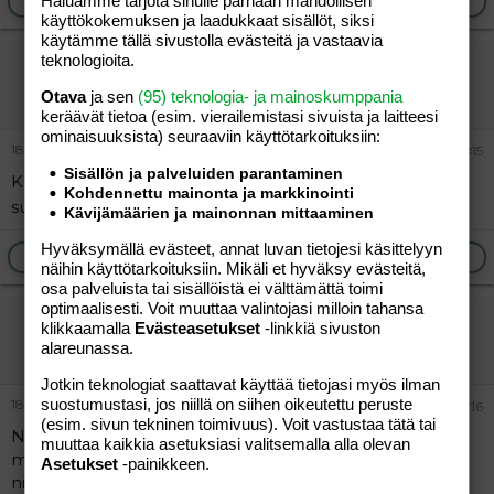
Haluamme tarjota sinulle parhaan mahdollisen
Ilmoita asiaton viesti
Vastaa
käyttökokemuksen ja laadukkaat sisällöt, siksi
käytämme tällä sivustolla evästeitä ja vastaavia
teknologioita.
Anatolia
Aktiivinen jäsen
Otava
ja sen
(95) teknologia- ja mainoskumppania
keräävät tietoa (esim. vierailemis­tasi sivuista ja laitteesi
ominaisuuk­sista) seuraaviin käyttötarkoituksiin:
18.04.2012
#15
Sisällön ja palveluiden parantaminen
Kun tällaista on tapahtunut, niin mua on vaan
Kohdennettu mainonta ja markkinointi
suunnattomasti huvittanut
Kävijämäärien ja mainonnan mittaaminen
Hyväksymällä evästeet, annat luvan tietojesi käsittelyyn
Ilmoita asiaton viesti
Vastaa
näihin käyttötarkoituksiin. Mikäli et hyväksy evästeitä,
osa palveluista tai sisällöistä ei välttämättä toimi
optimaalisesti. Voit muuttaa valintojasi milloin tahansa
"Vieras"
klikkaamalla
Evästeasetukset
-linkkiä sivuston
alareunassa.
Vieras
Jotkin teknologiat saattavat käyttää tietojasi myös ilman
suostumustasi, jos niillä on siihen oikeutettu peruste
18.04.2012
#16
(esim. sivun tekninen toimivuus). Voit vastustaa tätä tai
Noita hutsuja riittää. Kyllähän se sisällä kiehuttaa, mutta
muuttaa kaikkia asetuksiasi valitsemalla alla olevan
mä olen oppinut olemaan ystävällisen vittumainen. Ei
Asetukset
-painikkeen.
niistä naikkosista kannata välittää. Epätoivoisia yrittäjiä