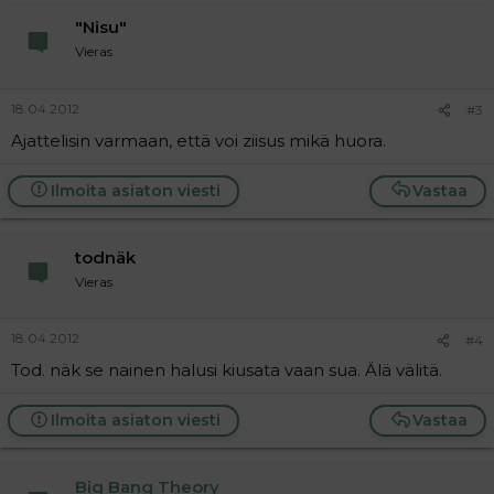
"Nisu"
Vieras
18.04.2012
#3
Ajattelisin varmaan, että voi ziisus mikä huora.
Ilmoita asiaton viesti
Vastaa
todnäk
Vieras
18.04.2012
#4
Tod. näk se nainen halusi kiusata vaan sua. Älä välitä.
Ilmoita asiaton viesti
Vastaa
Big Bang Theory