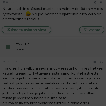
18.04.2012
#11
Naureskelisin sisäisesti ettei taida nainen tietää mihin olisi
ryhtymässä...
No joo, varmaan ajattelisin että kyllä on
epätoivoinen tapaus.
Ilmoita asiaton viesti
Vastaa
"Neith"
Vieras
18.04.2012
#12
mä olen hymyillyt ja seurannut vierestä kun mies hetken
katseli itseään tyrkyttävää naista, sanoi kohteliiasti ettei
kiinnosta ja kun nainen ei uskonut niinmies sanoi jo aika
pahasti ja kun nainen ei vieläkään uskonut vaan jatkoi
vonkaamistaan niin mä sitten sanoin ihan ystävällisesti
jotta vois lopettaa ja jatkaa matkaansa.. me siis oltiin
töissä ja kyseinen nainen humalassa..
en mä sellaista hienovaraista flirttailua taida edes