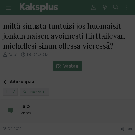
miltä sinusta tuntuisi jos huomaisit
jonkun naisen avoimesti flirttailevan
miehellesi sinun ollessa vieressä?
V
E
"a p"
18.04.2012
i
n
e
s
Vastaa
s
i
t
m
Aihe vapaa
i
m
k
ä
1
2
Seuraava
e
i
t
n
j
e
"a p"
u
n
Vieras
n
v
a
i
l
e
18.04.2012
#1
o
s