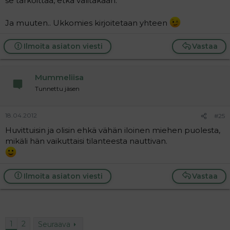
se tarkoittaa, etkä välitäkään.
Ja muuten.. Ukkomies kirjoitetaan yhteen
Ilmoita asiaton viesti
Vastaa
Mummeliisa
Tunnettu jäsen
18.04.2012
#25
Huvittuisin ja olisin ehkä vähän iloinen miehen puolesta,
mikäli hän vaikuttaisi tilanteesta nauttivan.
Ilmoita asiaton viesti
Vastaa
1
2
Seuraava