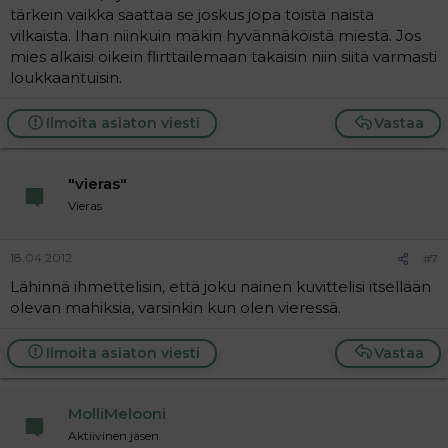
tärkein vaikka saattaa se joskus jopa toista naista
vilkaista. Ihan niinkuin mäkin hyvännäköistä miestä. Jos
mies alkaisi oikein flirttailemaan takaisin niin siitä varmasti
loukkaantuisin.
Ilmoita asiaton viesti
Vastaa
"vieras"
Vieras
18.04.2012
#7
Lähinnä ihmettelisin, että joku nainen kuvittelisi itsellään
olevan mahiksia, varsinkin kun olen vieressä.
Ilmoita asiaton viesti
Vastaa
MolliMelooni
Aktiivinen jäsen