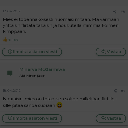
18.04.2012
#8
Mies ei todennäköisesti huomaisi mitään. Mä varmaan
yrittäisin flirtata takaisin ja houkutella mimmiä kolmen
kimppaan.
erinys
R
e
a
Ilmoita asiaton viesti
Vastaa
c
t
i
o
Minerva McGarmiwa
n
Aktiivinen jäsen
s
:
18.04.2012
#9
Nauraisin, mies on totaalisen sokee millekään flirtille -
sille pitää sanoa suoraan
Ilmoita asiaton viesti
Vastaa