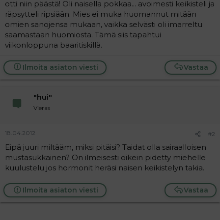
otti niin päästä! Oli naisella pokkaa... avoimesti keikisteli ja
i
t
räpsytteli ripsiään. Mies ei muka huomannut mitään
t
i
omien sanojensa mukaan, vaikka selvästi oli imarreltu
t
saamastaan huomiosta. Tämä siis tapahtui
a
viikonloppuna baaritiskillä.
j
a
Ilmoita asiaton viesti
Vastaa
"hui"
Vieras
18.04.2012
#2
Eipä juuri miltääm, miksi pitäisi? Taidat olla sairaalloisen
mustasukkainen? On ilmeisesti oikein pidetty miehelle
kuulustelu jos hormonit heräsi naisen keikistelyn takia.
Ilmoita asiaton viesti
Vastaa