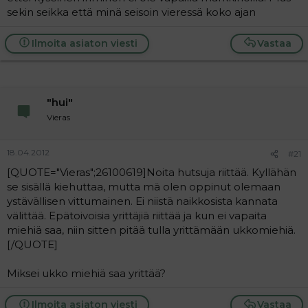
sekin seikka että minä seisoin vieressä koko ajan
Ilmoita asiaton viesti
Vastaa
"hui"
Vieras
18.04.2012
#21
[QUOTE="Vieras";26100619]Noita hutsuja riittää. Kyllähän
se sisällä kiehuttaa, mutta mä olen oppinut olemaan
ystävällisen vittumainen. Ei niistä naikkosista kannata
välittää. Epätoivoisia yrittäjiä riittää ja kun ei vapaita
miehiä saa, niin sitten pitää tulla yrittämään ukkomiehiä.
[/QUOTE]
Miksei ukko miehiä saa yrittää?
Ilmoita asiaton viesti
Vastaa