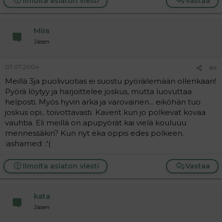
Ilmoita asiaton viesti
Vastaa
Mira
Jäsen
07.07.2004
#4
Meillä 3ja puolivuotias ei suostu pyöräilemään ollenkaan!
Pyörä löytyy ja harjoittelee joskus, mutta luovuttaa
helposti. Myös hyvin arka ja varovainen... eiköhän tuo
joskus opi.. toivottavasti. Kaverit kun jo polkevat kovaa
vauhtia. Eli meillä on apupyörät kai vielä kouluuu
mennessäkin? Kun nyt eka oppis edes polkeen.
:ashamed: :'(
Ilmoita asiaton viesti
Vastaa
kata
Jäsen