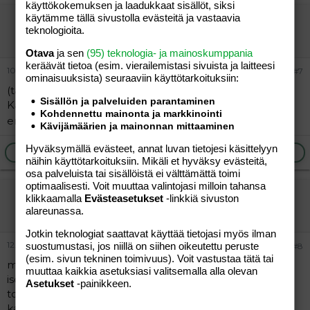
käyttökokemuksen ja laadukkaat sisällöt, siksi
käytämme tällä sivustolla evästeitä ja vastaavia
väyrynen
teknologioita.
Vieras
Otava
ja sen
(95) teknologia- ja mainoskumppania
keräävät tietoa (esim. vierailemis­tasi sivuista ja laitteesi
10.07.2004
#7
ominaisuuk­sista) seuraaviin käyttötarkoituksiin:
(talvilapsia)...
Sisällön ja palveluiden parantaminen
Katsotaan, mitä tuon kuopuksen (3.5v.) kanssa, jospa jo
Kohdennettu mainonta ja markkinointi
ensi kesällä koitettaisiin???
Kävijämäärien ja mainonnan mittaaminen
Hyväksymällä evästeet, annat luvan tietojesi käsittelyyn
Ilmoita asiaton viesti
Vastaa
näihin käyttötarkoituksiin. Mikäli et hyväksy evästeitä,
osa palveluista tai sisällöistä ei välttämättä toimi
optimaalisesti. Voit muuttaa valintojasi milloin tahansa
tinni
klikkaamalla
Evästeasetukset
-linkkiä sivuston
Aktiivinen jäsen
alareunassa.
Jotkin teknologiat saattavat käyttää tietojasi myös ilman
12.07.2004
suostumustasi, jos niillä on siihen oikeutettu peruste
#8
(esim. sivun tekninen toimivuus). Voit vastustaa tätä tai
miehen pikkuveli oppi 4v
muuttaa kaikkia asetuksiasi valitsemalla alla olevan
isosiskoni työt oppivat molemmat samana kesänä
Asetukset
-painikkeen.
toinen 3v ja toinen 4v
kaverini kohta 6 v ei suostu luopumaan apupyöristä...