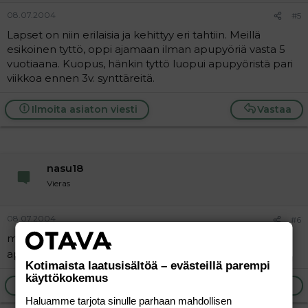
08.07.2004
#5
Lapset on niin erilaisia ja kehittyy eri tahtiin. Meillä
esikoinen tyttö, oppi ajamaan ilman apupyöriä vasta 5
vuotiaana. Kuopus, hänkin tyttö luopui apupyöristä pari
viikkoa ennen 3v. synttäreitä.
Ilmoita asiaton viesti
Vastaa
nasu18
Vieras
08.07.2004
#6
meidän poika on 3 ja ajaa jo täyttä kyytiä ilman
apurattaita..
Kotimaista laatusisältöä – evästeillä parempi
käyttökokemus
Ilmoita asiaton viesti
Vastaa
Haluamme tarjota sinulle parhaan mahdollisen