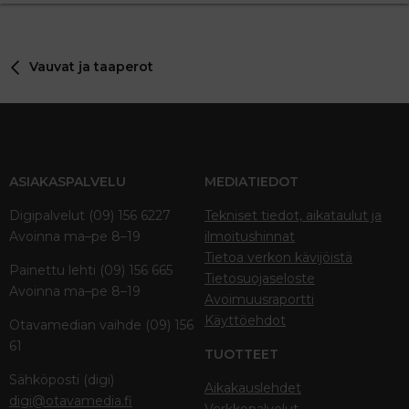
Vauvat ja taaperot
ASIAKASPALVELU
MEDIATIEDOT
Digipalvelut (09) 156 6227
Tekniset tiedot, aikataulut ja
Avoinna ma–pe 8–19
ilmoitushinnat
Tietoa verkon kävijöistä
Painettu lehti (09) 156 665
Tietosuojaseloste
Avoinna ma–pe 8–19
Avoimuusraportti
Käyttöehdot
Otavamedian vaihde (09) 156
61
TUOTTEET
Sähköposti (digi)
Aikakauslehdet
digi@otavamedia.fi
Verkkopalvelut