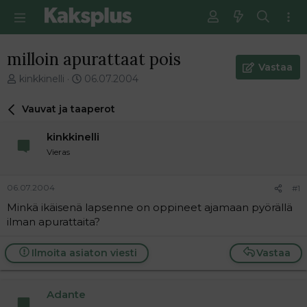
milloin apurattaat pois
Vastaa
V
E
kinkkinelli
06.07.2004
i
n
e
s
Vauvat ja taaperot
s
i
t
m
kinkkinelli
i
m
Vieras
k
ä
e
i
t
n
06.07.2004
#1
j
e
Minkä ikäisenä lapsenne on oppineet ajamaan pyörällä
u
n
ilman apurattaita?
n
v
a
i
l
e
Ilmoita asiaton viesti
Vastaa
o
s
i
t
t
i
Adante
t