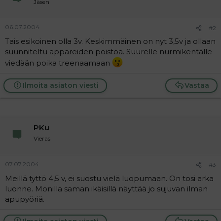
Jäsen
a
j
a
06.07.2004
#2
Tais esikoinen olla 3v. Keskimmäinen on nyt 3,5v ja ollaan
suunniteltu appareiden poistoa. Suurelle nurmikentälle
viedään poika treenaamaan
Ilmoita asiaton viesti
Vastaa
PKu
Vieras
07.07.2004
#3
Meillä tyttö 4,5 v, ei suostu vielä luopumaan. On tosi arka
luonne. Monilla saman ikäisillä näyttää jo sujuvan ilman
apupyöriä.