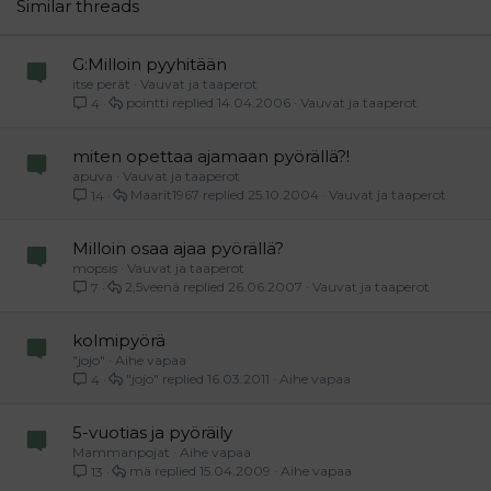
26
Trebuchet MS
Similar threads
Verdana
G:Milloin pyyhitään
itse perät
Vauvat ja taaperot
pointti
14.04.2006
Vauvat ja taaperot
4
miten opettaa ajamaan pyörällä?!
apuva
Vauvat ja taaperot
Maarit1967
25.10.2004
Vauvat ja taaperot
14
Milloin osaa ajaa pyörällä?
mopsis
Vauvat ja taaperot
2,5veenä
26.06.2007
Vauvat ja taaperot
7
kolmipyörä
"jojo"
Aihe vapaa
"jojo"
16.03.2011
Aihe vapaa
4
5-vuotias ja pyöräily
Mammanpojat
Aihe vapaa
mä
15.04.2009
Aihe vapaa
13