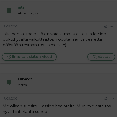
a
äiti
j
a
Aktiivinen jäsen
17.09.2004
#2
jokainen laittaa mikä on vara ja maku.ostettiin lassien
puku,hyvältä vaikuttaa.tosin odotellaan talvea että
päästään testaan tosi toimissa =)
Ilmoita asiaton viesti
Vastaa
Liina72
Vieras
17.09.2004
#3
Me ollaan suosittu Lassien haalareita. Mun mielestä tosi
hyvä hinta/laatu suhde =)