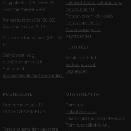
Digipalvelut (09) 156 6227
Tekniset tiedot, aikataulut ja
Avoinna ma–pe 8–19
ilmoitushinnat
Tietoa verkon kävijöistä
Painettu lehti (09) 156 665
Tietosuojaseloste
Avoinna ma–pe 8–19
Avoimuusraportti
Käyttöehdot
Otavamedian vaihde (09) 156
61
TUOTTEET
Sähköposti (digi)
Aikakauslehdet
digi@otavamedia.fi
Verkkopalvelut
Sähköposti
Digilehdet
asiakaspalvelu@otavamedia.fi
POSTIOSOITE
OTA YHTEYTTÄ
Uudenmaankatu 10
Toimitus
00015 OTAVAMEDIA
Palautelomake
Päätoimittaja: Erkki Meriluoto
Toimituspäällikkö: Anu
Tietoa evästeiden käytöstä