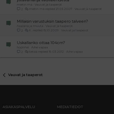
mietin mä
Vauvat ja taaperot
mietin mä
21.03.2007
Vauvat ja taaperot
2
Millaisin varustuksin taapero talveen?
haalaria ja muuta
Vauvat ja taaperot
ll..
15.10.2009
Vauvat ja taaperot
2
Uskallanko ottaa 104cm?
hoptihei
Aihe vapaa
tietää
19.03.2012
Aihe vapaa
2
Vauvat ja taaperot
ASIAKASPALVELU
MEDIATIEDOT