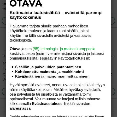
laadukkaan puvun. On jo tosi lähellä Rasavillin laatua
eikä päästä vettä läpi! Ja on paljon halvempi.
Kotimaista laatusisältöä – evästeillä parempi
käyttökokemus
Ilmoita asiaton viesti
Vastaa
Haluamme tarjota sinulle parhaan mahdollisen
käyttökokemuksen ja laadukkaat sisällöt, siksi
käytämme tällä sivustolla evästeitä ja vastaavia
-welho-
teknologioita.
Vieras
Otava
ja sen
(95) teknologia- ja mainoskumppania
keräävät tietoa (esim. vierailemis­tasi sivuista ja laitteesi
18.09.2004
#6
ominaisuuk­sista) seuraaviin käyttötarkoituksiin:
Meillä oli viime vuonna Reimatecin välikausipuku ja
Sisällön ja palveluiden parantaminen
Lassien talvihaalari. Molempiin oltiin tyytyväisiä. Lassien
Kohdennettu mainonta ja markkinointi
puku mahtuu vielä ainakin alkutalven hyvin. Poju on nyt
Kävijämäärien ja mainonnan mittaaminen
2v.
Hyväksymällä evästeet, annat luvan tietojesi käsittelyyn
näihin käyttötarkoituksiin. Mikäli et hyväksy evästeitä,
Ilmoita asiaton viesti
Vastaa
osa palveluista tai sisällöistä ei välttämättä toimi
optimaalisesti. Voit muuttaa valintojasi milloin tahansa
klikkaamalla
Evästeasetukset
-linkkiä sivuston
alareunassa.
Jotkin teknologiat saattavat käyttää tietojasi myös ilman