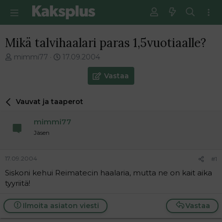
Mikä talvihaalari paras 1,5vuotiaalle?
V
E
mimmi77
17.09.2004
i
n
e
s
Vastaa
s
i
t
m
Vauvat ja taaperot
i
m
k
ä
mimmi77
e
i
t
n
Jäsen
j
e
u
n
17.09.2004
#1
n
v
a
i
Siskoni kehui Reimatecin haalaria, mutta ne on kait aika
l
e
tyyriitä!
o
s
i
t
Ilmoita asiaton viesti
Vastaa
t
i
t