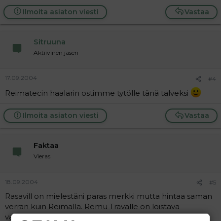
Ilmoita asiaton viesti
Vastaa
Sitruuna
Aktiivinen jäsen
17.09.2004
#4
Reimatecin haalarin ostimme tytölle tänä talveksi
Ilmoita asiaton viesti
Vastaa
Faktaa
Vieras
18.09.2004
#5
Rasavill on mielestäni paras merkki mutta hintaa saman
verran kuin Reimalla. Remu Travalle on loistava
vaihtoehto jos haluaa edullisemman ja kuitenkin