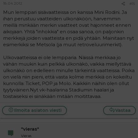
18.04.2012
#15
Mun lemppari sisävaatteissa on kanssa Mini Rodini. Ja
ihan perustuu vaatteiden ulkonäköön, harvemmin
meillä minkään merkin vaatteet ovat hajonneet ennen
aikojaan. Yhtä "inhokkia" en osaa sanoa, on paljonkin
merkkejä joiden vaatteista en pidä yhtään. Mainitaan nyt
esimerkiksi se Metsola (ja muut retroveluurimerkit).
Ulkovaatteissa ei ole lempparia. Näissä merkkaa jo
vähän muukin kuin pelkkä ulkonäkö, vaikka miellyttävä
ulkonäkö on edelleen minulle tärkeintä vaatteissa. Poika
on vielä niin pieni, että vasta kolme merkkiä on kokeiltu
kunnolla: Ticket, POP ja Molo. Kaikkiin näihin olen ollut
tyytyväinen.Nyt vk-haalarina Stadiumin haalari ja
toistaiseksi ei siinäkään mitään moitittavaa.
Ilmoita asiaton viesti
Vastaa
"vieras"
Vieras