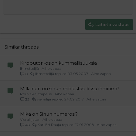
Suurenna sisennystä
Heading 1
Keskitä
12
Courier New
Pienennä sisennystä
Tasaa oikealle
Heading 2
15
Georgia
Justify text
Heading 3
Lähetä vastaus
18
Tahoma
22
Times New Roman
26
Trebuchet MS
Similar threads
Verdana
Kirpputori-osion kummallisuuksia
Ihmettelijä
Aihe vapaa
Ihmettelijä
03.05.2007
Aihe vapaa
0
Millainen on sinun mielestäsi fiksu ihminen?
RouvaRajatapaus
Aihe vapaa
vierailija
24.09.2017
Aihe vapaa
32
Mikä on Sinun numerosi?
Vierailijatar
Aihe vapaa
Karl Eri Raaja
27.01.2008
Aihe vapaa
48