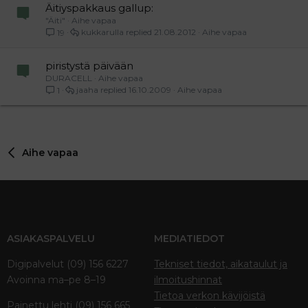
Äitiyspakkaus gallup:
"Äiti"
Aihe vapaa
kukkarulla
21.08.2012
Aihe vapaa
19
piristystä päivään
DURACELL
Aihe vapaa
jaaha
16.10.2009
Aihe vapaa
1
Aihe vapaa
ASIAKASPALVELU
MEDIATIEDOT
Digipalvelut (09) 156 6227
Tekniset tiedot, aikataulut ja
Avoinna ma–pe 8–19
ilmoitushinnat
Tietoa verkon kävijöistä
Painettu lehti (09) 156 665