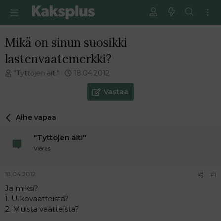
Mikä on sinun suosikki
lastenvaatemerkki?
V
E
"Tyttöjen äiti"
18.04.2012
i
n
e
s
Vastaa
s
i
t
m
Aihe vapaa
i
m
k
ä
"Tyttöjen äiti"
e
i
t
n
Vieras
j
e
u
n
18.04.2012
#1
n
v
a
i
Ja miksi?
l
e
1. Ulkovaatteista?
o
s
2. Muista vaatteista?
i
t