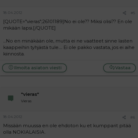
18.04.2012
#5
[QUOTE="vieras";26101189]No ei ole?? Miksi olisi?? En ole
mikään lapsi.[/QUOTE]
...No en minäkään ole, mutta ei ne vaatteet sinne lasten
kaappeihin tyhjästä tule.... Ei ole pakko vastata, jos ei aihe
kiinnosta.
Ilmoita asiaton viesti
Vastaa
"vieras"
Vieras
18.04.2012
#6
Missään muussa en ole ehdoton ku et kumpparit pitää
olla NOKIALAISIA.