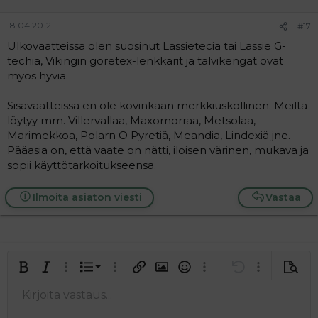
18.04.2012
#17
Ulkovaatteissa olen suosinut Lassietecia tai Lassie G-
techiä, Vikingin goretex-lenkkarit ja talvikengät ovat
myös hyviä.
Sisävaatteissa en ole kovinkaan merkkiuskollinen. Meiltä
löytyy mm. Villervallaa, Maxomorraa, Metsolaa,
Marimekkoa, Polarn O Pyretiä, Meandia, Lindexiä jne.
Pääasia on, että vaate on nätti, iloisen värinen, mukava ja
sopii käyttötarkoitukseensa.
Ilmoita asiaton viesti
Vastaa
Järjestetty lista
Lihavoitu
Kursivoitu
Laajennettuun editoriin…
Lista
Laajennettuun editoriin…
Lisää hyperlinkki
Lisää kuva
Hymiöt
Laajennettuun editorii
Kumoa
Laajennettuu
Esikat
Järjestämätön lista
Kirjoita vastaus...
Tasaa vasemmalle
9
Normal
Tallenna luonnos
Arial
Fontin koko
Tasaus
Lainaus
Tee uudelleen
Lisää video/media
BBCode-näkymä
Tekstiväri
Paragraph format
Lisää taulukko
Poista muotoilu
Kirjasintyyli
Insert horizontal line
Luonnokset
Yliviivaa
Spoiler
Alleviivattu
Koodi
Rivinsisäinen koodi
Rivinsisäinen spoiler
10
Poista luonnos
Book Antiqua