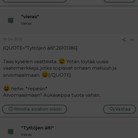
"vieras"
Vieras
18.04.2012
#4
[QUOTE="Tyttöjen äiti";26101186]
Taas kyselen vaatteista.
Yritän löytää uusia
vaatemerkkejä, jotka sopisivat omaan makuun ja
arvomaailmaan.
[/QUOTE]
hehe. *repesin*
Arvomaailmaan? Aukaseppa tuota vähän.
Ilmoita asiaton viesti
Vastaa
"Tyttöjen äiti"
Vieras