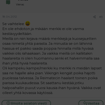
Vieras
18.04.2012
#3
Se vaihtelee
En ole ehdoton ja mikään merkki ei ole varma
kestävyydeltään.
Meillä on niin kirjava määrä merkkejä ja kuoseja,etten
osaa nimetä yhtä parasta. Ja minusta se on lähinnä
hassua et pakko saada poppia hinnalla millä hyväsä
vaikkei olis rahaakaan. Ja vaikka meillä on kalliitakin
haalareita ni olen huomannu senki et halvemmalla saa
ihan yhtä hyviä haalareita.
Oli kampeku kampe/merkki ku merkki ni meidän lapset
saa ne hajalle aika pian. Viikingin kengät poika hajotti
puolessa talvessa. Ja Reimatecin haalarit toinen poika
parissa kuukaudessa. Sit saattanu kestää jotku
halpoahallin puvut vuosi kausia ihan hyvänä. Vaikka ovat
olleet yhtä kovassa käytössä.
Ilmoita asiaton viesti
Vastaa