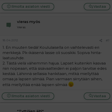
Ilmoita asiaton viesti
Vastaa
vieras myös
Vieras
18.04.2012
#7
1. En muuten tiedä! Koululaisella on vaihtelevasti eri
merkkejä. Pk-ikäisenä lassie oli suosikki. Sopiva hinta-
laatusuhde.
2. Tästä vielä vähemmin hajua. Lapset kuitenkin kasvaa
niin nopeaan, että sisävaatteiden ei paljon tarvitse edes
kestää. Lähinnä sellaisia hankitaan, mitkä miellyttää
omaa ja lapsen silmää. Pian varmaan siirrytään siihen,
että miellyttää enää lapsen silmää
Ilmoita asiaton viesti
Vastaa
"Tyttöjen äiti"