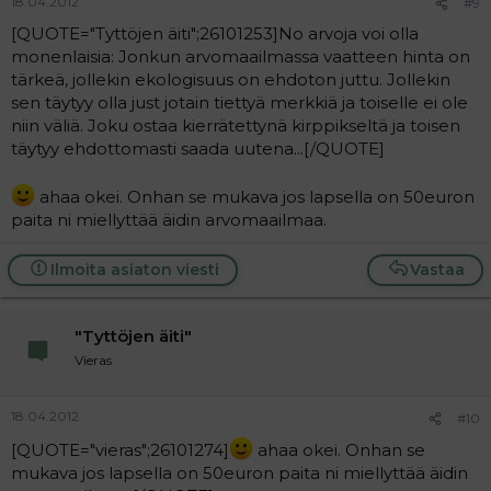
18.04.2012
#9
[QUOTE="Tyttöjen äiti";26101253]No arvoja voi olla
monenlaisia: Jonkun arvomaailmassa vaatteen hinta on
tärkeä, jollekin ekologisuus on ehdoton juttu. Jollekin
sen täytyy olla just jotain tiettyä merkkiä ja toiselle ei ole
niin väliä. Joku ostaa kierrätettynä kirppikseltä ja toisen
täytyy ehdottomasti saada uutena...[/QUOTE]
ahaa okei. Onhan se mukava jos lapsella on 50euron
paita ni miellyttää äidin arvomaailmaa.
Ilmoita asiaton viesti
Vastaa
"Tyttöjen äiti"
Vieras
18.04.2012
#10
[QUOTE="vieras";26101274]
ahaa okei. Onhan se
mukava jos lapsella on 50euron paita ni miellyttää äidin