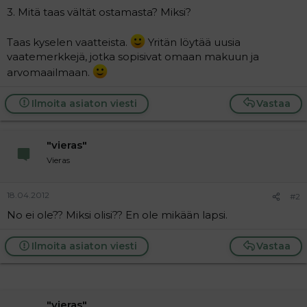
t
i
3. Mitä taas vältät ostamasta? Miksi?
t
a
j
Taas kyselen vaatteista.
Yritän löytää uusia
a
vaatemerkkejä, jotka sopisivat omaan makuun ja
arvomaailmaan.
Ilmoita asiaton viesti
Vastaa
"vieras"
Vieras
18.04.2012
#2
No ei ole?? Miksi olisi?? En ole mikään lapsi.
Ilmoita asiaton viesti
Vastaa
"vieras"