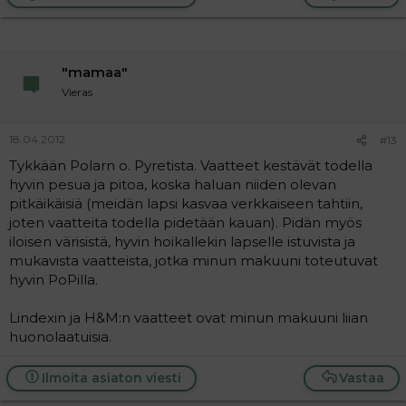
c
t
i
o
n
"mamaa"
s
:
Vieras
18.04.2012
#13
Tykkään Polarn o. Pyretista. Vaatteet kestävät todella
hyvin pesua ja pitoa, koska haluan niiden olevan
pitkäikäisiä (meidän lapsi kasvaa verkkaiseen tahtiin,
joten vaatteita todella pidetään kauan). Pidän myös
iloisen värisistä, hyvin hoikallekin lapselle istuvista ja
mukavista vaatteista, jotka minun makuuni toteutuvat
hyvin PoPilla.
Lindexin ja H&M:n vaatteet ovat minun makuuni liian
huonolaatuisia.
Ilmoita asiaton viesti
Vastaa