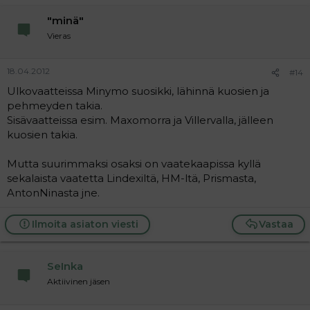
"minä"
Vieras
18.04.2012
#14
Ulkovaatteissa Minymo suosikki, lähinnä kuosien ja
pehmeyden takia.
Sisävaatteissa esim. Maxomorra ja Villervalla, jälleen
kuosien takia.
Mutta suurimmaksi osaksi on vaatekaapissa kyllä
sekalaista vaatetta Lindexiltä, HM-ltä, Prismasta,
AntonNinasta jne.
Ilmoita asiaton viesti
Vastaa
SeInka
Aktiivinen jäsen