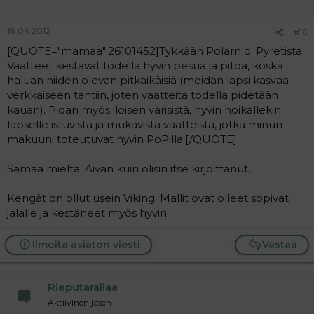
18.04.2012
#16
[QUOTE="mamaa";26101452]Tykkään Polarn o. Pyretista.
Vaatteet kestävät todella hyvin pesua ja pitoa, koska
haluan niiden olevan pitkäikäisiä (meidän lapsi kasvaa
verkkaiseen tahtiin, joten vaatteita todella pidetään
kauan). Pidän myös iloisen värisistä, hyvin hoikallekin
lapselle istuvista ja mukavista vaatteista, jotka minun
makuuni toteutuvat hyvin PoPilla.[/QUOTE]
Samaa mieltä. Aivan kuin olisin itse kirjoittanut.
Kengät on ollut usein Viking. Mallit ovat olleet sopivat
jalalle ja kestäneet myös hyvin.
Ilmoita asiaton viesti
Vastaa
Rieputarallaa
Aktiivinen jäsen