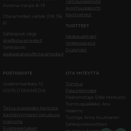
Tietosuojaseloste
Avoinna ma–pe 8–19
Avoimuusraportti
Käyttöehdot
Otavamedian vaihde (09) 156
61
TUOTTEET
Sähköposti (digi)
Aikakauslehdet
digi@otavamedia.fi
Verkkopalvelut
Sähköposti
Digilehdet
asiakaspalvelu@otavamedia.fi
POSTIOSOITE
OTA YHTEYTTÄ
Uudenmaankatu 10
Toimitus
00015 OTAVAMEDIA
Palautelomake
Päätoimittaja: Erkki Meriluoto
Toimituspäällikkö: Anu
Tietoa evästeiden käytöstä
Vaskimo
Käyttäytymiseen perustuva
Tuottaja: Anna Huuhtanen
mainonta
Sähköpostiosoitteet:
Evästeasetukset