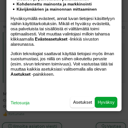
Kohdennettu mainonta ja markkinointi
Extra Virgin
Kävijämäärien ja mainonnan mittaaminen
Jäsen
Hyväksymällä evästeet, annat luvan tietojesi käsittelyyn
näihin käyttötarkoituksiin. Mikäli et hyväksy evästeitä,
18.04.2012
#12
osa palveluista tai sisällöistä ei välttämättä toimi
optimaalisesti. Voit muuttaa valintojasi milloin tahansa
Alkuperäinen kirjoittaja
fortunate
:
klikkaamalla
Evästeasetukset
-linkkiä sivuston
alareunassa.
Mini Rodinilla on ehdottomasti sievimmät vaatteet
Jotkin teknologiat saattavat käyttää tietojasi myös ilman
vauvoillekin.
suostumustasi, jos niillä on siihen oikeutettu peruste
En varsinaisesti välttele mitään tiettyä merkkiä/brändiä,
(esim. sivun tekninen toimivuus). Voit vastustaa tätä tai
mutta olen huomannut, että Me and I:lla, Metsolalla ja
muuttaa kaikkia asetuksiasi valitsemalla alla olevan
Villervallalla on pitkälti sellaisia vaatteita mistä en tykkää.
Asetukset
-painikkeen.
Mini Rodinista tykkään minäkin. Varsinkin Rebel with a
cause -kokoelma on mun ja tytön mieleen. Materiaalit
Asetukset
Hyväksy
Tietosuoja
on hyviä, kestäviä ja ihanan pehmeitä.
fortunate
R
e
a
Ilmoita asiaton viesti
Vastaa