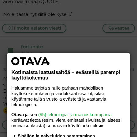
arvomaailmaa.[/QUOTE]
No ei tässä nyt siitä ole kyse. :/
Ilmoita asiaton viesti
Vastaa
fortunate
Aktiivinen jäsen
18.04.2012
#11
Kotimaista laatusisältöä – evästeillä parempi
käyttökokemus
Mini Rodinilla on ehdottomasti sievimmät vaatteet
vauvoillekin.
Haluamme tarjota sinulle parhaan mahdollisen
En varsinaisesti välttele mitään tiettyä merkkiä/brändiä,
käyttökokemuksen ja laadukkaat sisällöt, siksi
mutta olen huomannut, että Me and I:lla, Metsolalla ja
käytämme tällä sivustolla evästeitä ja vastaavia
Villervallalla on pitkälti sellaisia vaatteita mistä en tykkää.
teknologioita.
Otava
ja sen
(95) teknologia- ja mainoskumppania
keräävät tietoa (esim. vierailemis­tasi sivuista ja laitteesi
Ilmoita asiaton viesti
Vastaa
ominaisuuk­sista) seuraaviin käyttötarkoituksiin:
Sisällön ja palveluiden parantaminen