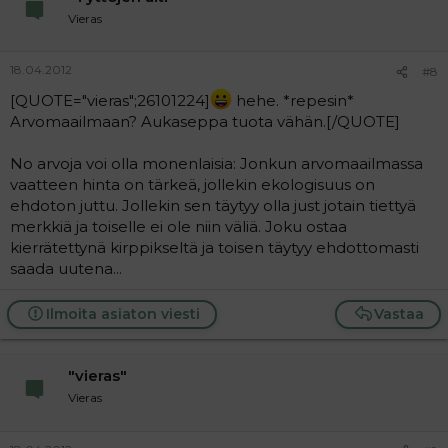
Vieras
18.04.2012
#8
[QUOTE="vieras";26101224]
hehe. *repesin*
Arvomaailmaan? Aukaseppa tuota vähän.[/QUOTE]
No arvoja voi olla monenlaisia: Jonkun arvomaailmassa
vaatteen hinta on tärkeä, jollekin ekologisuus on
ehdoton juttu. Jollekin sen täytyy olla just jotain tiettyä
merkkiä ja toiselle ei ole niin väliä. Joku ostaa
kierrätettynä kirppikseltä ja toisen täytyy ehdottomasti
saada uutena...
Ilmoita asiaton viesti
Vastaa
"vieras"
Vieras