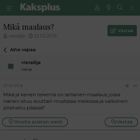
Mikä maalaus?
Vastaa
V
E
vierailija
22.03.2016
i
n
e
s
Aihe vapaa
s
i
t
m
vierailija
i
m
Vieras
k
ä
e
i
t
n
22.03.2016
#1
j
e
Mikä ja kenen tekemä on sellainen maalaus, jossa
u
n
nainen istuu sivuttain mustassa mekossa ja valkoinen
n
v
a
i
pitsihattu päässä?
l
e
o
s
Ilmoita asiaton viesti
Vastaa
i
t
t
i
t