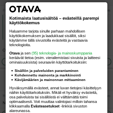
22.03.2016
#8
Kotimaista laatusisältöä – evästeillä parempi
Alkuperäinen kirjoittaja
vierailija
:
käyttökokemus
Aku Ankassa oli tunnettuja maalauksia Ankka-tyylillä.
Haluamme tarjota sinulle parhaan mahdollisen
Poika kyseli
käyttökokemuksen ja laadukkaat sisällöt, siksi
käytämme tällä sivustolla evästeitä ja vastaavia
teknologioita.
Okei
Otava
ja sen
(95) teknologia- ja mainoskumppania
keräävät tietoa (esim. vierailemis­tasi sivuista ja laitteesi
Ilmoita asiaton viesti
Vastaa
ominaisuuk­sista) seuraaviin käyttötarkoituksiin:
Sisällön ja palveluiden parantaminen
Kohdennettu mainonta ja markkinointi
vierailija
Kävijämäärien ja mainonnan mittaaminen
Vieras
Hyväksymällä evästeet, annat luvan tietojesi käsittelyyn
näihin käyttötarkoituksiin. Mikäli et hyväksy evästeitä,
18.06.2026
#9
osa palveluista tai sisällöistä ei välttämättä toimi
optimaalisesti. Voit muuttaa valintojasi milloin tahansa
Nosto
klikkaamalla
Evästeasetukset
-linkkiä sivuston
alareunassa.