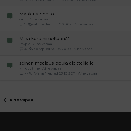
Maalaus ideoita
satu
Aihe vapaa
satu
22.10.2007
Aihe vapaa
1
Mikä koru nimeltään??
Stupid
Aihe vapaa
ap
30.05.2009
Aihe vapaa
4
seinän maalaus, apuja aloittelijalle
vinkit tänne
Aihe vapaa
"vieras"
23.10.2011
Aihe vapaa
6
Aihe vapaa