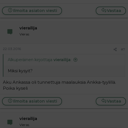
Ilmoita asiaton viesti
Vastaa
vierailija
Vieras
22.03.2016
#7
Alkuperäinen kirjoittaja
vierailija
:
Miksi kysyit?
Aku Ankassa oli tunnettuja maalauksia Ankka-tyylillä.
Poika kyseli
Ilmoita asiaton viesti
Vastaa
vierailija
Vieras