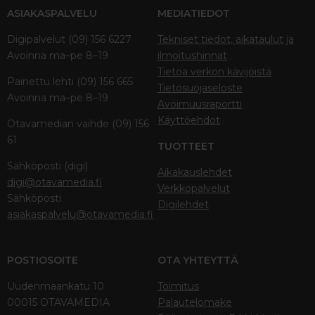
ASIAKASPALVELU
MEDIATIEDOT
Digipalvelut (09) 156 6227
Tekniset tiedot, aikataulut ja
Avoinna ma–pe 8–19
ilmoitushinnat
Tietoa verkon kävijöistä
Painettu lehti (09) 156 665
Tietosuojaseloste
Avoinna ma–pe 8–19
Avoimuusraportti
Käyttöehdot
Otavamedian vaihde (09) 156
61
TUOTTEET
Sähköposti (digi)
Aikakauslehdet
digi@otavamedia.fi
Verkkopalvelut
Sähköposti
Digilehdet
asiakaspalvelu@otavamedia.fi
POSTIOSOITE
OTA YHTEYTTÄ
Uudenmaankatu 10
Toimitus
00015 OTAVAMEDIA
Palautelomake