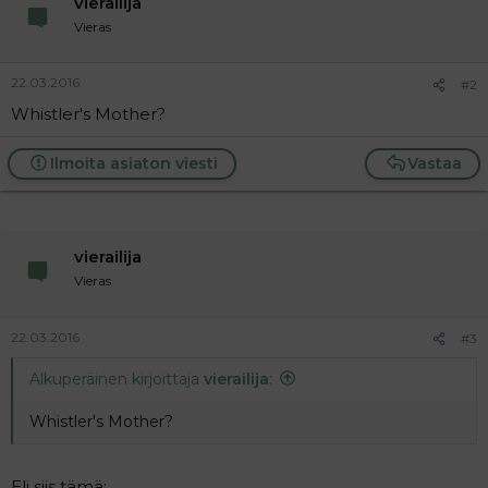
vierailija
a
Vieras
j
a
22.03.2016
#2
Whistler's Mother?
Ilmoita asiaton viesti
Vastaa
vierailija
Vieras
22.03.2016
#3
Alkuperäinen kirjoittaja
vierailija
:
Whistler's Mother?
Eli siis tämä: