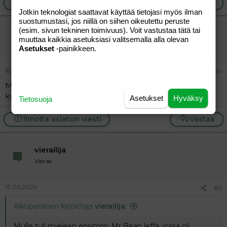
Ilmoita asiaton viesti
Vastaa
Jotkin teknologiat saattavat käyttää tietojasi myös ilman
suostumustasi, jos niillä on siihen oikeutettu peruste
(esim. sivun tekninen toimivuus). Voit vastustaa tätä tai
vierailija
muuttaa kaikkia asetuksiasi valitsemalla alla olevan
Vieras
Asetukset
-painikkeen.
18.06.2026
#10
Mulle tuli mieleen ensimm. Mr Bean leffa, jossa oli
kyseinen maalaus.
Asetukset
Hyväksy
Tietosuoja
Ilmoita asiaton viesti
Vastaa
vierailija
Vieras
19.06.2026
#11
Alkuperäinen kirjoittaja
vierailija
:
Mulle tuli mieleen ensimm. Mr Bean leffa, jossa oli