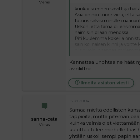
Vieras
kuukausi ennen sovittuja häi
Asia on niin tuore vielä, että sa
totuus selvisi minulle maanantai
Uskon, että tämä oli ensimmä
naimisiin ollaan menossa.
Piti kuulemma kokeilla onnistu
sain ko. naisen kiinni ja voitte
olisin voinut tappaa molemmat
itkettää. Mies on katuvainen ja
Kannattaa unohtaa ne häät ny
avioliittoa.
Ilmoita asiaton viesti
15.07.2004
Samaa mieltä edellisten kanssa 
tappioita, mutta pitemän päälle
sanna-cata
kuinka valmis olet viettämää
Vieras
kuluttua tulee miehelle taas 
yhtään uskollisempi papin a