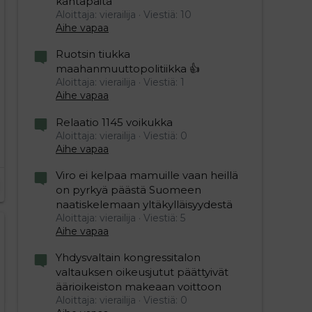
kantapäitä
Aloittaja: vierailija
Viestiä: 10
Aihe vapaa
Ruotsin tiukka
maahanmuuttopolitiikka 👍
Aloittaja: vierailija
Viestiä: 1
Aihe vapaa
Relaatio 1145 voikukka
Aloittaja: vierailija
Viestiä: 0
Aihe vapaa
Viro ei kelpaa mamuille vaan heillä
on pyrkyä päästä Suomeen
naatiskelemaan yltäkylläisyydestä
Aloittaja: vierailija
Viestiä: 5
Aihe vapaa
Yhdysvaltain kongressitalon
valtauksen oikeusjutut päättyivät
äärioikeiston makeaan voittoon
Aloittaja: vierailija
Viestiä: 0