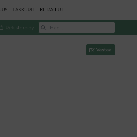
UUS
LASKURIT
KILPAILUT
Rekisteröidy
Vastaa