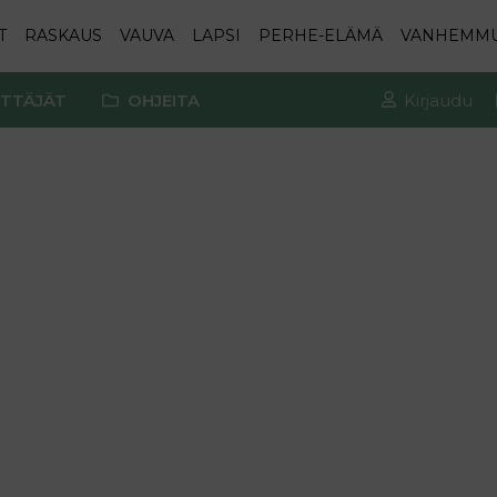
T
RASKAUS
VAUVA
LAPSI
PERHE-ELÄMÄ
VANHEMM
TTÄJÄT
OHJEITA
Kirjaudu