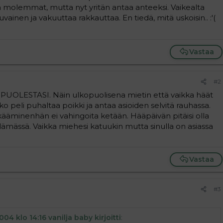
a molemmat, mutta nyt yritän antaa anteeksi. Vaikealta
uvainen ja vakuuttaa rakkauttaa. En tiedä, mitä uskoisin.. :'(
Vastaa
#2
OLESTASI. Näin ulkopuolisena mietin että vaikka häät
iko peli puhaltaa poikki ja antaa asioiden selvitä rauhassa.
kääminenhän ei vahingoita ketään. Hääpäivän pitäisi olla
lämässä. Vaikka miehesi katuukin mutta sinulla on asiassa
Vastaa
#3
004 klo 14:16 vanilja baby kirjoitti
: