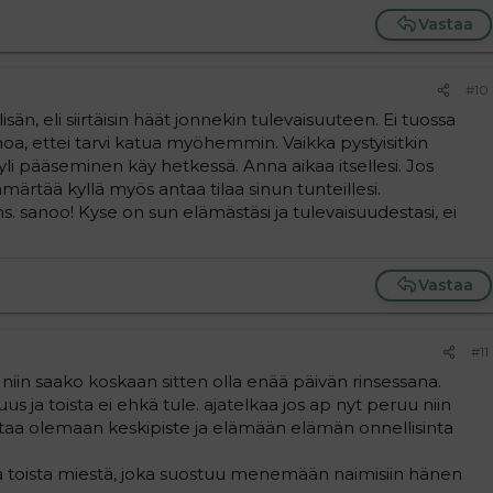
Vastaa
#10
lisän, eli siirtäisin häät jonnekin tulevaisuuteen. Ei tuossa
oa, ettei tarvi katua myöhemmin. Vaikka pystyisitkin
yli pääseminen käy hetkessä. Anna aikaa itsellesi. Jos
ärtää kyllä myös antaa tilaa sinun tunteillesi.
s. sanoo! Kyse on sun elämästäsi ja tulevaisuudestasi, ei
Vastaa
#11
 niin saako koskaan sitten olla enää päivän rinsessana.
uus ja toista ei ehkä tule. ajatelkaa jos ap nyt peruu niin
taa olemaan keskipiste ja elämään elämän onnellisinta
ä toista miestä, joka suostuu menemään naimisiin hänen