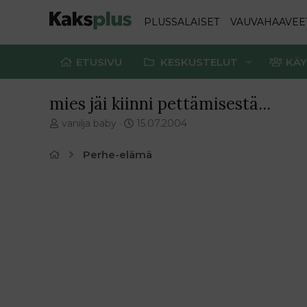
PLUSSALAISET
VAUVAHAAVEE
ETUSIVU
KESKUSTELUT
KÄY
mies jäi kiinni pettämisestä...
V
E
vanilja baby
15.07.2004
i
n
e
s
Perhe-elämä
s
i
t
m
i
m
k
ä
e
i
t
n
j
e
u
n
n
v
a
i
l
e
o
s