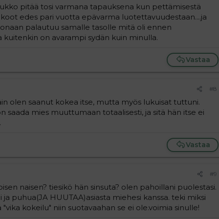
tä ukko pitää tosi varmana tapauksena kun pettämisestä
lkoot edes pari vuotta epävarma luotettavuudestaan....ja
onaan palautuu samalle tasolle mitä oli ennen
la kuitenkin on avarampi sydän kuin minulla.
Vastaa
#8
näin olen saanut kokea itse, mutta myös lukuisat tuttuni.
n saada mies muuttumaan totaalisesti, ja sitä hän itse ei
.
Vastaa
#9
oisen naisen? tiesikö hän sinsuta? olen pahoillani puolestasi.
li ja puhua(JA HUUTAA)asiasta miehesi kanssa. teki miksi
 "vika kokeilu" niin suotavaahan se ei ole.voimia sinulle!