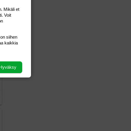
. Mikäli et
i. Voit
on
 on siihen
aa kaikkia
Hyväksy