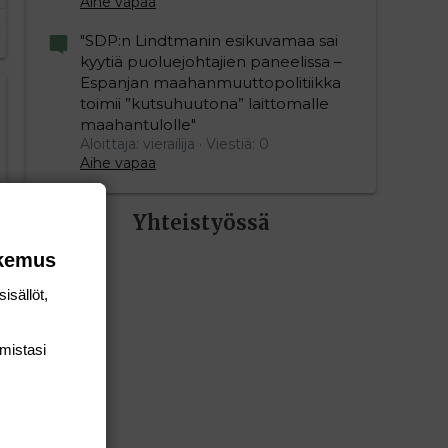
Aihe vapaa
"SDP:n Lindtmanin esikuvamaa sai
kyytiä puoluejohtajien paneelissa –
Espanjan maahanmuuttopolitiikka
toimii ”kutsuhuutona” laittomalle
maahantulolle"
Aloittaja: vierailija
Viestiä: 0
Aihe vapaa
Yhteistyössä
okemus
isällöt,
mis­tasi