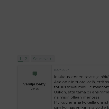
i
t
t
i
t
a
j
a
1
2
Seuraava
15.07.2004
kuukausi ennen sovittuja häi
Asia on niin tuore vielä, että sa
vanilja baby
totuus selvisi minulle maanantai
Vieras
Uskon, että tämä oli ensimmä
naimisiin ollaan menossa.
Piti kuulemma kokeilla onnist
sain ko. naisen kiinni ja voitte