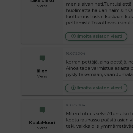
silkkiuikku
menisi aivan heti.Tuntuisi et
Vieras
huolimatta haluan naimisiin.O
luottamus tuskin koskaan kok
pettämistä.Toivottavasti sinul
Ilmoita asiaton viesti
16.07.2004
kerran pettäjä, aina pettäjä. 
Ainoa tapa varmistua asiasta o
älien
pysty tekemään, vaan Jumala
Vieras
Ilmoita asiaton viesti
16.07.2004
Miten totuus selvisi?tunsitko t
koeta rauhassa päästä asian y
KoalaMuori
teki, vaikka olisi ymmärretävää
Vieras