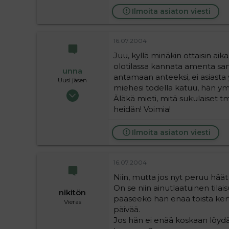
Ilmoita asiaton viesti
16.07.2004
Juu, kyllä minäkin ottaisin aika
olotilassa kannata amenta san
unna
antamaan anteeksi, ei asiasta 
Uusi jäsen
miehesi todella katuu, hän ymm
17.05.2004
Äläkä mieti, mitä sukulaiset tm
21
heidän! Voimia!
0
1
Ilmoita asiaton viesti
16.07.2004
Niin, mutta jos nyt peruu häät
On se niin ainutlaatuinen tilais
nikitön
pääseekö hän enää toista ker
Vieras
päivää.
Jos hän ei enää koskaan löyd