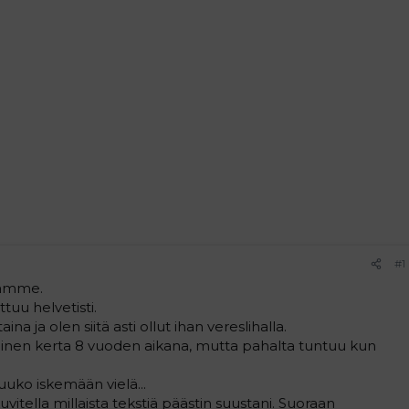
#1
tämme.
ttuu helvetisti.
na ja olen siitä asti ollut ihan vereslihalla.
inen kerta 8 vuoden aikana, mutta pahalta tuntuu kun
uuko iskemään vielä...
 kuvitella millaista tekstiä päästin suustani. Suoraan