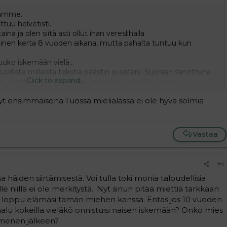
tämme.
ttuu helvetisti.
na ja olen siitä asti ollut ihan vereslihalla.
inen kerta 8 vuoden aikana, mutta pahalta tuntuu kun
uko iskemään vielä...
 kuvitella millaista tekstiä päästin suustani. Suoraan sanottuna
Click to expand...
, mutta nyt yritän antaa anteeksi. Vaikealta tuntuu ja
 vakuuttaa rakkauttaa. En tiedä, mitä uskoisin.. :'(
:/
t ensimmäisenä.Tuossa mielialassa ei ole hyvä solmia
Vastaa
#4
häiden siirtämisestä. Voi tulla toki monia taloudellisia
 niillä ei ole merkitystä.. Nyt sinun pitää miettiä tarkkaan
n loppu elämäsi tämän miehen kanssa. Entäs jos 10 vuoden
halu kokeilla vieläkö onnistuisi naisen iskemään? Onko mies
amenen jälkeen?