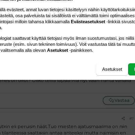
:/
 evästeet, annat luvan tietojesi käsittelyyn näihin käyttötarkoituksiin
teitä, osa palveluista tai sisällöistä ei välttämättä toimi optimaalisest
Vastaa
intojasi milloin tahansa klikkaamalla
Evästeasetukset
-linkkiä sivust
a.
logiat saattavat käyttää tietojasi myös ilman suostumustasi, jos niillä
peruste (esim. sivun tekninen toimivuus). Voit vastustaa tätä tai muutt
 valitsemalla alla olevan
Asetukset
-painikkeen.
#6
andee oikeesti miettii haluaako sen miehen vai häät???
ole menny naimisii, ja nyt kun olette menossa ja hän tekee
Asetukset
e ihankun pelkäisi lopullista sitoutumista, kunon pitän
es on ollut? Oliko teillä lapsia?Älä nyt vaan häntä vähällä
Vastaa
#7
kin eli peruisin häät.Tuo miesten ajatusmaailma on niin
 tilanteessa saattaisin antaa anteeksi mutta naimisiin en