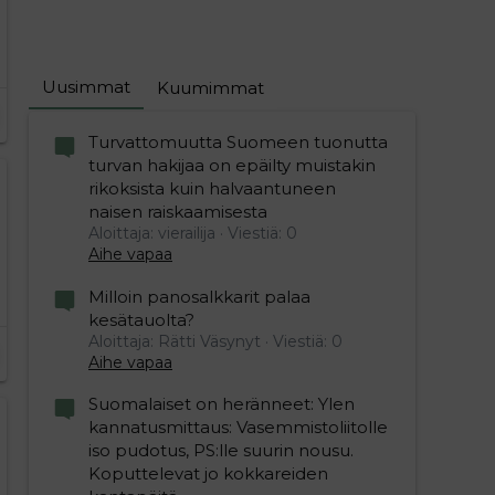
Uusimmat
Kuumimmat
Turvattomuutta Suomeen tuonutta
turvan hakijaa on epäilty muistakin
rikoksista kuin halvaantuneen
naisen raiskaamisesta
Aloittaja: vierailija
Viestiä: 0
Aihe vapaa
Milloin panosalkkarit palaa
kesätauolta?
Aloittaja: Rätti Väsynyt
Viestiä: 0
Aihe vapaa
Suomalaiset on heränneet: Ylen
kannatusmittaus: Vasemmistoliitolle
iso pudotus, PS:lle suurin nousu.
Koputtelevat jo kokkareiden