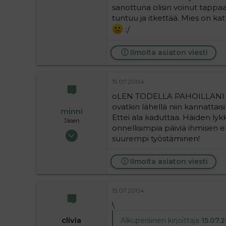
sanottuna olisin voinut tappa
tuntuu ja itkettää. Mies on kat
:/
Ilmoita asiaton viesti
15.07.2004
oLEN TODELLA PAHOILLANI PU
ovatkin lähellä niin kannattais
minni
Ettei ala kaduttaa. Häiden lyk
Jäsen
onnellisimpia päiviä ihmisen e
31.05.2004
suurempi työstäminen!
398
0
Ilmoita asiaton viesti
16
15.07.2004
\
clivia
Alkuperäinen kirjoittaja
15.07.2