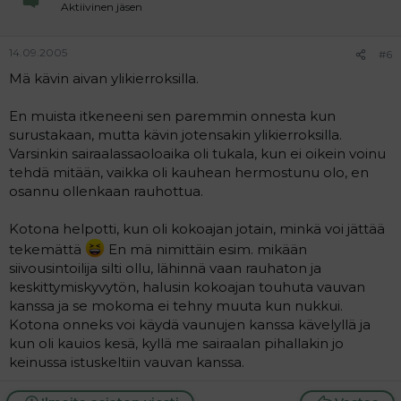
Aktiivinen jäsen
14.09.2005
#6
Mä kävin aivan ylikierroksilla.
En muista itkeneeni sen paremmin onnesta kun
surustakaan, mutta kävin jotensakin ylikierroksilla.
Varsinkin sairaalassaoloaika oli tukala, kun ei oikein voinu
tehdä mitään, vaikka oli kauhean hermostunu olo, en
osannu ollenkaan rauhottua.
Kotona helpotti, kun oli kokoajan jotain, minkä voi jättää
tekemättä
En mä nimittäin esim. mikään
siivousintoilija silti ollu, lähinnä vaan rauhaton ja
keskittymiskyvytön, halusin kokoajan touhuta vauvan
kanssa ja se mokoma ei tehny muuta kun nukkui.
Kotona onneks voi käydä vaunujen kanssa kävelyllä ja
kun oli kauios kesä, kyllä me sairaalan pihallakin jo
keinussa istuskeltiin vauvan kanssa.