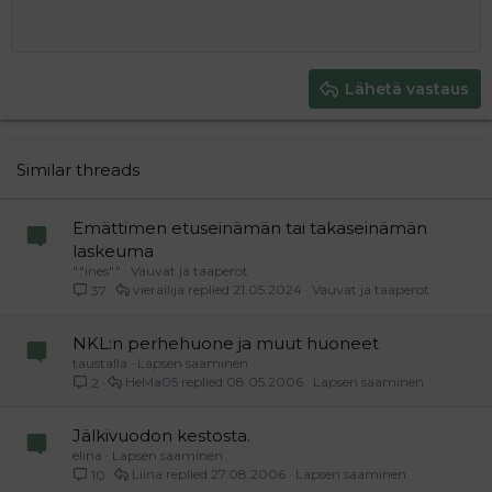
Book Antiqua
Suurenna sisennystä
Heading 1
Keskitä
12
Courier New
Pienennä sisennystä
Tasaa oikealle
Heading 2
15
Georgia
Justify text
Heading 3
Lähetä vastaus
18
Tahoma
22
Times New Roman
26
Trebuchet MS
Similar threads
Verdana
Emättimen etuseinämän tai takaseinämän
laskeuma
""ines""
Vauvat ja taaperot
vierailija
21.05.2024
Vauvat ja taaperot
37
NKL:n perhehuone ja muut huoneet
taustalla
Lapsen saaminen
HeMa05
08.05.2006
Lapsen saaminen
2
Jälkivuodon kestosta.
elina
Lapsen saaminen
Liina
27.08.2006
Lapsen saaminen
10