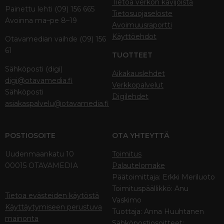
Tietoa verkon kävijöistä
Painettu lehti (09) 156 665
Tietosuojaseloste
Avoinna ma–pe 8–19
Avoimuusraportti
Käyttöehdot
Otavamedian vaihde (09) 156
61
TUOTTEET
Sähköposti (digi)
Aikakauslehdet
digi@otavamedia.fi
Verkkopalvelut
Sähköposti
Digilehdet
asiakaspalvelu@otavamedia.fi
POSTIOSOITE
OTA YHTEYTTÄ
Uudenmaankatu 10
Toimitus
00015 OTAVAMEDIA
Palautelomake
Päätoimittaja: Erkki Meriluoto
Toimituspäällikkö: Anu
Tietoa evästeiden käytöstä
Vaskimo
Käyttäytymiseen perustuva
Tuottaja: Anna Huuhtanen
mainonta
Sähköpostiosoitteet: