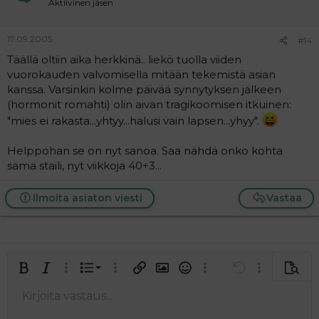
Aktiivinen jäsen
17.09.2005
#14
Täällä oltiin aika herkkinä.. liekö tuolla viiden
vuorokauden valvomisella mitään tekemistä asian
kanssa. Varsinkin kolme päivää synnytyksen jälkeen
(hormonit romahti) olin aivan tragikoomisen itkuinen:
"mies ei rakasta...yhtyy...halusi vain lapsen...yhyy".
Helppohan se on nyt sanoa. Saa nähdä onko kohta
sama staili, nyt viikkoja 40+3...
Ilmoita asiaton viesti
Vastaa
Järjestetty lista
Lihavoitu
Kursivoitu
Laajennettuun editoriin…
Lista
Laajennettuun editoriin…
Lisää hyperlinkki
Lisää kuva
Hymiöt
Laajennettuun editorii
Kumoa
Laajennettuu
Esikat
Järjestämätön lista
Kirjoita vastaus...
Tasaa vasemmalle
9
Normal
Tallenna luonnos
Arial
Fontin koko
Tasaus
Lainaus
Tee uudelleen
Lisää video/media
BBCode-näkymä
Tekstiväri
Paragraph format
Lisää taulukko
Poista muotoilu
Kirjasintyyli
Insert horizontal line
Luonnokset
Yliviivaa
Spoiler
Alleviivattu
Koodi
Rivinsisäinen koodi
Rivinsisäinen spoiler
10
Poista luonnos