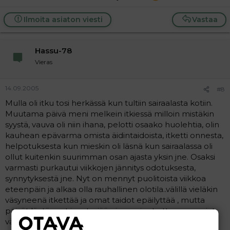
Ilmoita asiaton viesti
Vastaa
Hassu-78
Vieras
14.09.2005
#8
Mulla oli itku tosi herkässä kun tultiin sairaalasta kotiin.
Muutama päivä meni melkein itkiessä milloin mistäkin
syystä, vauva oli niin ihana, pelotti osaako huolehtia, olin
kauhean epävarma omista äidintaidoista, itketti onnesta,
helpotuksesta kun mieskin oli läsnä kun sairaalassa oli
ollut kuitenkin suurimman osan ajasta yksin jne. Osaksi
varmasti purkautui viikkojen jännitys odotuksesta,
synnytyksestä jne. Nyt on mennyt puolitoista viikkoa
eteenpäin ja alkaa olla rauhallinen olotila..välillä vieläkin
väsyneenä itkettää ja omat taidot epäilyttää , mutta
päivät löytäneet jo rytmiään ja oppinut ottamaan asiat
vähän rennommin. Ja tietysti tutustunut vauvaan...eli