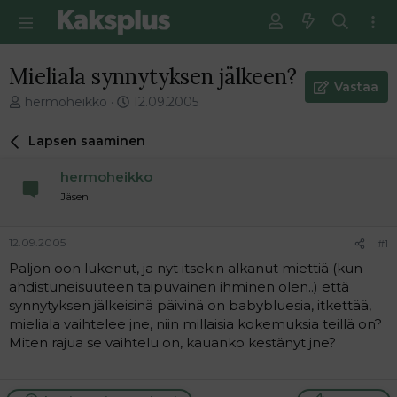
Mieliala synnytyksen jälkeen?
Vastaa
V
E
hermoheikko
12.09.2005
i
n
e
s
Lapsen saaminen
s
i
t
m
hermoheikko
i
m
Jäsen
k
ä
e
i
t
n
12.09.2005
#1
j
e
Paljon oon lukenut, ja nyt itsekin alkanut miettiä (kun
u
n
ahdistuneisuuteen taipuvainen ihminen olen..) että
n
v
a
i
synnytyksen jälkeisinä päivinä on babybluesia, itkettää,
l
e
mieliala vaihtelee jne, niin millaisia kokemuksia teillä on?
o
s
Miten rajua se vaihtelu on, kauanko kestänyt jne?
i
t
t
i
t