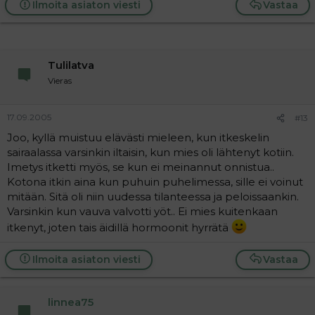
Ilmoita asiaton viesti
Vastaa
Tulilatva
Vieras
17.09.2005
#13
Joo, kyllä muistuu elävästi mieleen, kun itkeskelin
sairaalassa varsinkin iltaisin, kun mies oli lähtenyt kotiin.
Imetys itketti myös, se kun ei meinannut onnistua..
Kotona itkin aina kun puhuin puhelimessa, sille ei voinut
mitään. Sitä oli niin uudessa tilanteessa ja peloissaankin.
Varsinkin kun vauva valvotti yöt.. Ei mies kuitenkaan
itkenyt, joten tais äidillä hormoonit hyrrätä
Ilmoita asiaton viesti
Vastaa
linnea75