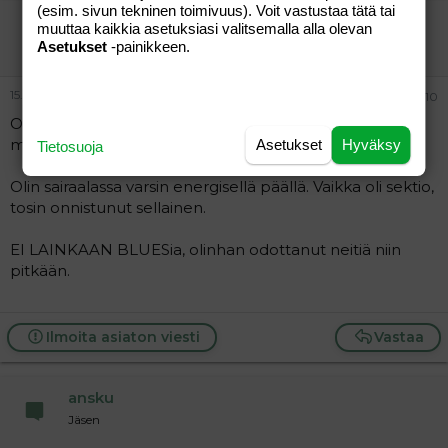
(esim. sivun tekninen toimivuus). Voit vastustaa tätä tai
minä
muuttaa kaikkia asetuksiasi valitsemalla alla olevan
Aktiivinen jäsen
Asetukset
-painikkeen.
15.09.2005
#10
Onnellinen olo ja heti halusi kaikille ilmoittaa neidin
mitat! Ja päästä näyttämään vauvaa!
Asetukset
Hyväksy
Tietosuoja
Olin sairaalassa varsin energisellä päällä. Vaikka oli sektio,
tosin onnistunut sellainen.
EI LAINKAAN BLUESia, olinhan odottanut neitiä niin
pitkään.
Ilmoita asiaton viesti
Vastaa
ansku
Jäsen