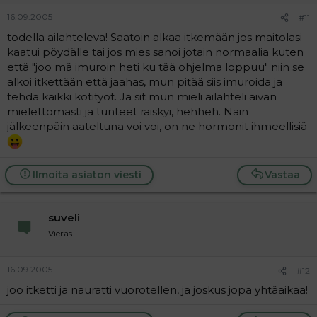
16.09.2005
#11
todella ailahteleva! Saatoin alkaa itkemään jos maitolasi
kaatui pöydälle tai jos mies sanoi jotain normaalia kuten
että "joo mä imuroin heti ku tää ohjelma loppuu" niin se
alkoi itkettään että jaahas, mun pitää siis imuroida ja
tehdä kaikki kotityöt. Ja sit mun mieli ailahteli aivan
mielettömästi ja tunteet räiskyi, hehheh. Näin
jälkeenpäin aateltuna voi voi, on ne hormonit ihmeellisiä
Ilmoita asiaton viesti
Vastaa
suveli
Vieras
16.09.2005
#12
joo itketti ja nauratti vuorotellen, ja joskus jopa yhtäaikaa!