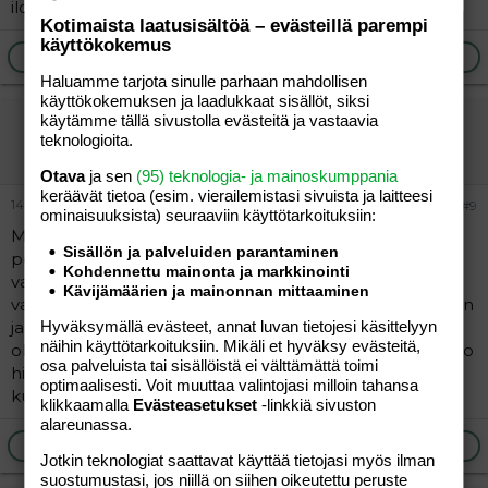
iloksi muuttui
Kotimaista laatusisältöä – evästeillä parempi
käyttökokemus
Ilmoita asiaton viesti
Vastaa
Haluamme tarjota sinulle parhaan mahdollisen
käyttökokemuksen ja laadukkaat sisällöt, siksi
käytämme tällä sivustolla evästeitä ja vastaavia
Sintti79
teknologioita.
Vieras
Otava
ja sen
(95) teknologia- ja mainoskumppania
keräävät tietoa (esim. vierailemis­tasi sivuista ja laitteesi
14.09.2005
#9
ominaisuuk­sista) seuraaviin käyttötarkoituksiin:
Minäkin itkeskelin paljon kotia tullessa. Itkeskelin
Sisällön ja palveluiden parantaminen
pelosta, surusta ja ilosta, mitä milloinkin.. Jopa teki
Kohdennettu mainonta ja markkinointi
vaikeeta soittaa kirkkoherranvirastoon ja tilata pappi ja
Kävijämäärien ja mainonnan mittaaminen
varata aika. Tuntui, että itku kurkussa jouduin puhumaan
ja nielemään, etten hölmöltä kuulostanut. Telkkari
Hyväksymällä evästeet, annat luvan tietojesi käsittelyyn
näihin käyttötarkoituksiin. Mikäli et hyväksy evästeitä,
ohjelmatkin laittoi joskus itkettämään, mutta nyt alkaa jo
osa palveluista tai sisällöistä ei välttämättä toimi
hieman tasoittumaan, kun synnytyksestä on kulunut
optimaalisesti. Voit muuttaa valintojasi milloin tahansa
kuukausi.
klikkaamalla
Evästeasetukset
-linkkiä sivuston
alareunassa.
Ilmoita asiaton viesti
Vastaa
Jotkin teknologiat saattavat käyttää tietojasi myös ilman
suostumustasi, jos niillä on siihen oikeutettu peruste