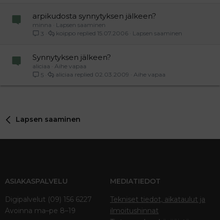
arpikudosta synnytyksen jälkeen?
minna
Lapsen saaminen
koippo
15.07.2006
Lapsen saaminen
3
Synnytyksen jälkeen?
aliciaa
Aihe vapaa
aliciaa
02.03.2009
Aihe vapaa
5
Lapsen saaminen
ASIAKASPALVELU
MEDIATIEDOT
Digipalvelut (09) 156 6227
Tekniset tiedot, aikataulut ja
Avoinna ma–pe 8–19
ilmoitushinnat