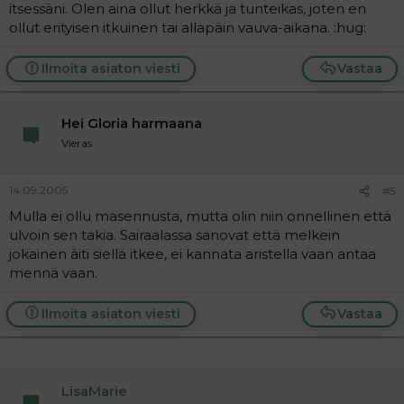
itsessäni. Olen aina ollut herkkä ja tunteikas, joten en
ollut erityisen itkuinen tai allapäin vauva-aikana. :hug:
Ilmoita asiaton viesti
Vastaa
Hei Gloria harmaana
Vieras
14.09.2005
#5
Mulla ei ollu masennusta, mutta olin niin onnellinen että
ulvoin sen takia. Sairaalassa sanovat että melkein
jokainen äiti siellä itkee, ei kannata aristella vaan antaa
mennä vaan.
Ilmoita asiaton viesti
Vastaa
LisaMarie