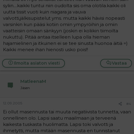
syliin....kaikki tuntui niin oudolta siis oma olotila.kaikki oli
uutta tissit vuoti kuin niagara ja vauva
valvotti,jälkisupistelut yms. mutta kaikki hävisi nopeasti
varsinkin kun pääsi kotiin omiin ympyröihin ja omiin
vaatteisiin omaan sänkyyn (joskin ei koliikin tiimoilta
nukuttu). Pitää antaa itselleen lupa olla hieman
hajamielinen ja itkuinen ei se tee sinusta huonoa äitiä =)
Kaikki menee ihan hienosti usko pois!!
Ilmoita asiaton viesti
Vastaa
MatleenaM
Jäsen
12.09.2005
#4
Ei ollut masennusta tai muuta negatiivista tunnetta, vaan
onnellinen olo. Lapsi saatu maailmaan ja terveenä
kaikesta tuskasta huolimatta. Lapsi toki valvotti ja
ihmetytti, mutta mitään masennusta en tunnistanut