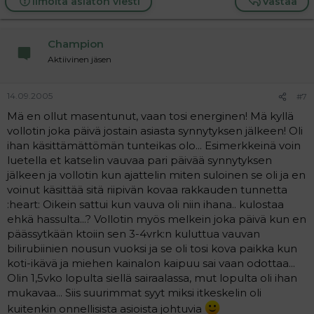
Ilmoita asiaton viesti
Vastaa
Champion
Aktiivinen jäsen
14.09.2005
#7
Mä en ollut masentunut, vaan tosi energinen! Mä kyllä
vollotin joka päivä jostain asiasta synnytyksen jälkeen! Oli
ihan käsittämättömän tunteikas olo... Esimerkkeinä voin
luetella et katselin vauvaa pari päivää synnytyksen
jälkeen ja vollotin kun ajattelin miten suloinen se oli ja en
voinut käsittää sitä riipivän kovaa rakkauden tunnetta
:heart: Oikein sattui kun vauva oli niin ihana.. kulostaa
ehkä hassulta...? Vollotin myös melkein joka päivä kun en
päässytkään ktoiin sen 3-4vrk:n kuluttua vauvan
bilirubiinien nousun vuoksi ja se oli tosi kova paikka kun
koti-ikävä ja miehen kainalon kaipuu sai vaan odottaa...
Olin 1,5vko lopulta siellä sairaalassa, mut lopulta oli ihan
mukavaa... Siis suurimmat syyt miksi itkeskelin oli
kuitenkin onnellisista asioista johtuvia