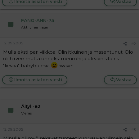
Ilmoita asiaton viesti
Vastaa
a
j
a
FANG-ANN-75
Aktiivinen jäsen
12.09.2005
#2
Mulla eksti pari viikkoa. Olin itkuinen ja masentunut. Olo
oli hirvee mutta onneksi meni ohi ja oli vain sitä ns
"lievää" babybluesia
:wave:
Ilmoita asiaton viesti
Vastaa
Äityli-82
Vieras
12.09.2005
#3
Minulla oli myö sekavat tunteet kun vauvan viimein sain