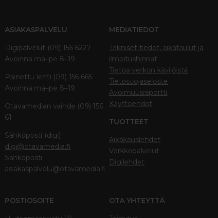
ASIAKASPALVELU
MEDIATIEDOT
Digipalvelut (09) 156 6227
Tekniset tiedot, aikataulut ja
Avoinna ma–pe 8–19
ilmoitushinnat
Tietoa verkon kävijöistä
Painettu lehti (09) 156 665
Tietosuojaseloste
Avoinna ma–pe 8–19
Avoimuusraportti
Käyttöehdot
Otavamedian vaihde (09) 156
61
TUOTTEET
Sähköposti (digi)
Aikakauslehdet
digi@otavamedia.fi
Verkkopalvelut
Sähköposti
Digilehdet
asiakaspalvelu@otavamedia.fi
POSTIOSOITE
OTA YHTEYTTÄ