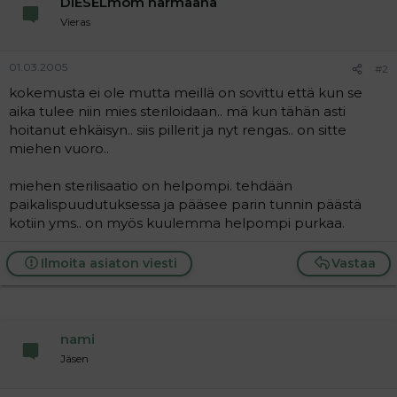
DIESELmom harmaana
a
Vieras
j
a
01.03.2005
#2
kokemusta ei ole mutta meillä on sovittu että kun se
aika tulee niin mies steriloidaan.. mä kun tähän asti
hoitanut ehkäisyn.. siis pillerit ja nyt rengas.. on sitte
miehen vuoro..
miehen sterilisaatio on helpompi. tehdään
paikalispuudutuksessa ja pääsee parin tunnin päästä
kotiin yms.. on myös kuulemma helpompi purkaa.
Ilmoita asiaton viesti
Vastaa
nami
Jäsen