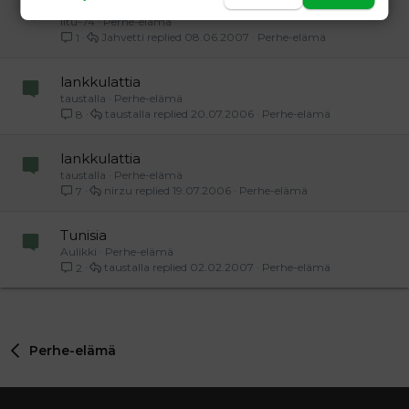
Toyota Previa
Iitu-74
Perhe-elämä
Jahvetti
08.06.2007
Perhe-elämä
1
lankkulattia
taustalla
Perhe-elämä
taustalla
20.07.2006
Perhe-elämä
8
lankkulattia
taustalla
Perhe-elämä
nirzu
19.07.2006
Perhe-elämä
7
Tunisia
Aulikki
Perhe-elämä
taustalla
02.02.2007
Perhe-elämä
2
Perhe-elämä