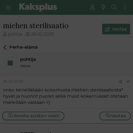
miehen sterilisaatio
Vastaa
V
E
pohtija
28.02.2005
i
n
e
s
Perhe-elämä
s
i
t
m
pohtija
i
m
Vieras
k
ä
e
i
t
n
28.02.2005
#1
j
e
onko kenelläkään kokemusta miehen sterilisaatiosta?
u
n
hyvät ja huonot puolet sekä muut kokemukset otetaan
n
v
a
i
mielellään vastaan =)
l
e
o
s
Ilmoita asiaton viesti
Vastaa
i
t
t
i
t