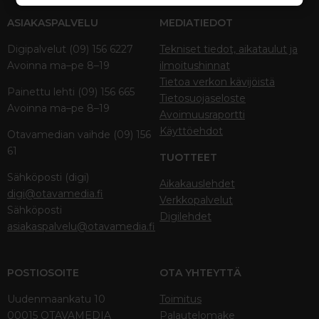
ASIAKASPALVELU
MEDIATIEDOT
Digipalvelut (09) 156 6227
Tekniset tiedot, aikataulut ja
Avoinna ma–pe 8–19
ilmoitushinnat
Tietoa verkon kävijöistä
Painettu lehti (09) 156 665
Tietosuojaseloste
Avoinna ma–pe 8–19
Avoimuusraportti
Käyttöehdot
Otavamedian vaihde (09) 156
61
TUOTTEET
Sähköposti (digi)
Aikakauslehdet
digi@otavamedia.fi
Verkkopalvelut
Sähköposti
Digilehdet
asiakaspalvelu@otavamedia.fi
POSTIOSOITE
OTA YHTEYTTÄ
Uudenmaankatu 10
Toimitus
00015 OTAVAMEDIA
Palautelomake