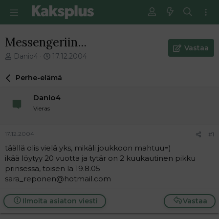
Messengeriin...
Vastaa
V
E
Danio4
17.12.2004
i
n
e
s
Perhe-elämä
s
i
t
m
Danio4
i
m
Vieras
k
ä
e
i
t
n
17.12.2004
#1
j
e
täällä olis vielä yks, mikäli joukkoon mahtuu=)
u
n
ikää löytyy 20 vuotta ja tytär on 2 kuukautinen pikku
n
v
a
i
prinsessa, toisen la 19.8.05
l
e
sara_reponen@hotmail.com
o
s
i
t
Ilmoita asiaton viesti
Vastaa
t
i
t