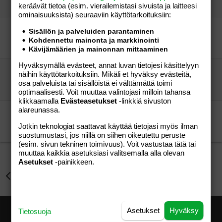
keräävät tietoa (esim. vierailemis­tasi sivuista ja laitteesi
-nanne-
03.05.2006
Perhe-elämä
8
ominaisuuk­sista) seuraaviin käyttötarkoituksiin:
Kaipaan tosiystäviä!!!
Sisällön ja palveluiden parantaminen
Angelgirlie
Perhe-elämä
Kohdennettu mainonta ja markkinointi
viuhti
17.01.2005
Perhe-elämä
1
Kävijämäärien ja mainonnan mittaaminen
Hyväksymällä evästeet, annat luvan tietojesi käsittelyyn
RAUMA/EURAJOKI HOHOI
näihin käyttötarkoituksiin. Mikäli et hyväksy evästeitä,
Maijanen
Perhe-elämä
osa palveluista tai sisällöistä ei välttämättä toimi
Maijanen
05.09.2007
Perhe-elämä
0
optimaalisesti. Voit muuttaa valintojasi milloin tahansa
klikkaamalla
Evästeasetukset
-linkkiä sivuston
alareunassa.
messengeriin uusia ihmisiä?
DharmaMom82
Perhe-elämä
Jotkin teknologiat saattavat käyttää tietojasi myös ilman
nenäliiiina
03.01.2007
Perhe-elämä
1
suostumustasi, jos niillä on siihen oikeutettu peruste
(esim. sivun tekninen toimivuus). Voit vastustaa tätä tai
muuttaa kaikkia asetuksiasi valitsemalla alla olevan
Asetukset
-painikkeen.
Perhe-elämä
Asetukset
Hyväksy
Tietosuoja