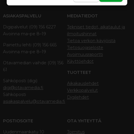
ASIAKASPALVELU
MEDIATIEDOT
Digipalvelut (09) 156 6227
Tekniset tiedot, aikataulut ja
Avoinna ma–pe 8–19
ilmoitushinnat
Tietoa verkon kävijöistä
Painettu lehti (09) 156 665
Tietosuojaseloste
Avoinna ma–pe 8–19
Avoimuusraportti
Käyttöehdot
Otavamedian vaihde (09) 156
61
TUOTTEET
Sähköposti (digi)
Aikakauslehdet
digi@otavamedia.fi
Verkkopalvelut
Sähköposti
Digilehdet
asiakaspalvelu@otavamedia.fi
POSTIOSOITE
OTA YHTEYTTÄ
Uudenmaankatu 10
Toimitus