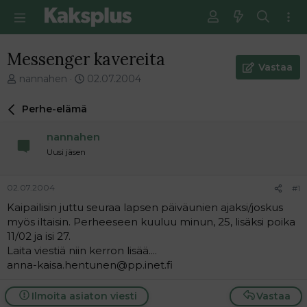
Messenger kavereita
Vastaa
V
E
nannahen
02.07.2004
i
n
e
s
Perhe-elämä
s
i
t
m
nannahen
i
m
Uusi jäsen
k
ä
e
i
t
n
02.07.2004
#1
j
e
Kaipailisin juttu seuraa lapsen päiväunien ajaksi/joskus
u
n
myös iltaisin. Perheeseen kuuluu minun, 25, lisäksi poika
n
v
a
i
11/02 ja isi 27.
l
e
Laita viestiä niin kerron lisää....
o
s
anna-kaisa.hentunen@pp.inet.fi
i
t
t
i
Ilmoita asiaton viesti
Vastaa
t