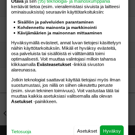
Otava
ja sen
(95) teknologia- ja mainoskumppania
little pony
Perhe-elämä
keräävät tietoa (esim. vierailemis­tasi sivuista ja laitteesi
little pony
28.10.2007
Perhe-elämä
5
ominaisuuk­sista) seuraaviin käyttötarkoituksiin:
Sisällön ja palveluiden parantaminen
Etsin ystävää pääkaupunkiseudulta
Kohdennettu mainonta ja markkinointi
Annekat
Perhe-elämä
Kävijämäärien ja mainonnan mittaaminen
Annekat
12.03.2010
Perhe-elämä
0
Hyväksymällä evästeet, annat luvan tietojesi käsittelyyn
näihin käyttötarkoituksiin. Mikäli et hyväksy evästeitä,
Karkkiohjeita:
osa palveluista tai sisällöistä ei välttämättä toimi
Jaanuska
Perhe-elämä
optimaalisesti. Voit muuttaa valintojasi milloin tahansa
vierailija
15.04.2026
Perhe-elämä
2
klikkaamalla
Evästeasetukset
-linkkiä sivuston
alareunassa.
Omenoista josjonkinlaista ohjetta:
Jotkin teknologiat saattavat käyttää tietojasi myös ilman
Jaanuska
Perhe-elämä
suostumustasi, jos niillä on siihen oikeutettu peruste
Jaanuska
23.08.2005
Perhe-elämä
0
(esim. sivun tekninen toimivuus). Voit vastustaa tätä tai
muuttaa kaikkia asetuksiasi valitsemalla alla olevan
Asetukset
-painikkeen.
Perhe-elämä
Asetukset
Hyväksy
Tietosuoja