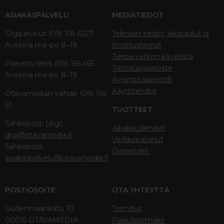
ASIAKASPALVELU
MEDIATIEDOT
Digipalvelut (09) 156 6227
Tekniset tiedot, aikataulut ja
Avoinna ma–pe 8–19
ilmoitushinnat
Tietoa verkon kävijöistä
Painettu lehti (09) 156 665
Tietosuojaseloste
Avoinna ma–pe 8–19
Avoimuusraportti
Käyttöehdot
Otavamedian vaihde (09) 156
61
TUOTTEET
Sähköposti (digi)
Aikakauslehdet
digi@otavamedia.fi
Verkkopalvelut
Sähköposti
Digilehdet
asiakaspalvelu@otavamedia.fi
POSTIOSOITE
OTA YHTEYTTÄ
Uudenmaankatu 10
Toimitus
00015 OTAVAMEDIA
Palautelomake