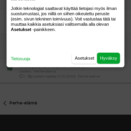
rockers
21.10.2006
Perhe-elämä
0
Jotkin teknologiat saattavat käyttää tietojasi myös ilman
suostumustasi, jos niillä on siihen oikeutettu peruste
MESE TUTTAVUUKSIA MESE yhteisöstä!!
(esim. sivun tekninen toimivuus). Voit vastustaa tätä tai
tuhkimo27
Perhe-elämä
muuttaa kaikkia asetuksiasi valitsemalla alla olevan
himpsu
16.05.2005
Perhe-elämä
3
Asetukset
-painikkeen.
mesekamuja mesekamut yhtesöst kaikille!!
rockers
Perhe-elämä
rockers
21.10.2006
Perhe-elämä
0
Asetukset
Hyväksy
Tietosuoja
uusia ystäviä mesekamuista=)
rockers
Perhe-elämä
rockers
21.10.2006
Perhe-elämä
1
Perhe-elämä