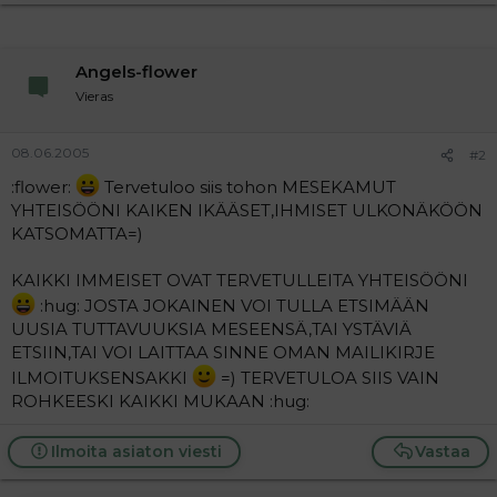
t
i
t
a
j
Angels-flower
a
Vieras
08.06.2005
#2
:flower:
Tervetuloo siis tohon MESEKAMUT
YHTEISÖÖNI KAIKEN IKÄÄSET,IHMISET ULKONÄKÖÖN
KATSOMATTA=)
KAIKKI IMMEISET OVAT TERVETULLEITA YHTEISÖÖNI
:hug: JOSTA JOKAINEN VOI TULLA ETSIMÄÄN
UUSIA TUTTAVUUKSIA MESEENSÄ,TAI YSTÄVIÄ
ETSIIN,TAI VOI LAITTAA SINNE OMAN MAILIKIRJE
ILMOITUKSENSAKKI
=) TERVETULOA SIIS VAIN
ROHKEESKI KAIKKI MUKAAN :hug:
Ilmoita asiaton viesti
Vastaa