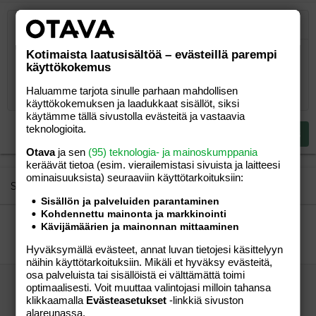
Järjestetty lista
Lihavoitu
Kursivoitu
Laajennettuun editoriin…
Lista
Laajennettuun editoriin…
Lisää hyperlinkki
Lisää kuva
Hymiöt
Laajennettuun editorii
Kumoa
Laajennettuu
Esikat
Järjestämätön lista
Kirjoita vastaus...
Kotimaista laatusisältöä – evästeillä parempi
Tasaa vasemmalle
9
Normal
Tallenna luonnos
Arial
Fontin koko
Tasaus
Lainaus
Tee uudelleen
Lisää video/media
BBCode-näkymä
Tekstiväri
Paragraph format
Lisää taulukko
Poista muotoilu
Kirjasintyyli
Insert horizontal line
Luonnokset
Yliviivaa
Spoiler
Alleviivattu
Koodi
Rivinsisäinen koodi
Rivinsisäinen spoiler
käyttökokemus
10
Poista luonnos
Book Antiqua
Suurenna sisennystä
Heading 1
Keskitä
Haluamme tarjota sinulle parhaan mahdollisen
12
Courier New
Pienennä sisennystä
Tasaa oikealle
käyttökokemuksen ja laadukkaat sisällöt, siksi
Heading 2
käytämme tällä sivustolla evästeitä ja vastaavia
15
Georgia
Justify text
teknologioita.
Heading 3
Lähetä vastaus
18
Tahoma
Otava
ja sen
(95) teknologia- ja mainoskumppania
22
Times New Roman
keräävät tietoa (esim. vierailemis­tasi sivuista ja laitteesi
ominaisuuk­sista) seuraaviin käyttötarkoituksiin:
26
Trebuchet MS
Similar threads
Sisällön ja palveluiden parantaminen
Verdana
Kohdennettu mainonta ja markkinointi
Mese yhteisöst uusia tuttavia=)
Kävijämäärien ja mainonnan mittaaminen
RockAngeli
Perhe-elämä
RockAngeli
23.09.2006
Perhe-elämä
0
Hyväksymällä evästeet, annat luvan tietojesi käsittelyyn
näihin käyttötarkoituksiin. Mikäli et hyväksy evästeitä,
osa palveluista tai sisällöistä ei välttämättä toimi
tervetuloo mesekamut yhtesöst etsiin uusia
optimaalisesti. Voit muuttaa valintojasi milloin tahansa
ystävii/seuraa=)
klikkaamalla
Evästeasetukset
-linkkiä sivuston
rockers
Perhe-elämä
alareunassa.