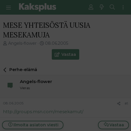
MESE YHTEISÖSTÄ UUSIA
MESEKAMUJA
V
E
Angels-flower
08.06.2005
i
n
e
s
Vastaa
s
i
t
m
Perhe-elämä
i
m
k
ä
Angels-flower
e
i
t
n
Vieras
j
e
u
n
08.06.2005
#1
n
v
a
i
http://groups.msn.com/mesekamut/
l
e
o
s
Ilmoita asiaton viesti
Vastaa
i
t