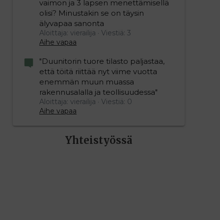
vaimon ja 3 lapsen menettämisellä
olisi? Minustakin se on täysin
älyvapaa sanonta
Aloittaja: vierailija
Viestiä: 3
Aihe vapaa
"Duunitorin tuore tilasto paljastaa,
että töitä riittää nyt viime vuotta
enemmän muun muassa
rakennusalalla ja teollisuudessa"
Aloittaja: vierailija
Viestiä: 0
Aihe vapaa
Yhteistyössä