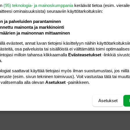
en
(95) teknologia- ja mainoskumppania
keräävät tietoa (esim. vieraile
17.03.2006
Viestiä
1
Tunrida
laitteesi ominaisuuk­sista) seuraaviin käyttötarkoituksiin:
Luettu
384
ön ja palveluiden parantaminen
19.04.2006
Viestiä
0
nettu mainonta ja markkinointi
Hidi80
Luettu
244
määrien ja mainonnan mittaaminen
 evästeet, annat luvan tietojesi käsittelyyn näihin käyttötarkoituksiin
09.08.2007
Viestiä
0
teitä, osa palveluista tai sisällöistä ei välttämättä toimi optimaalisest
Odeka
Luettu
211
intojasi milloin tahansa klikkaamalla
Evästeasetukset
-linkkiä sivust
a.
06.05.2005
Viestiä
10
katja80
logiat saattavat käyttää tietojasi myös ilman suostumustasi, jos niillä
Luettu
227
peruste (esim. sivun tekninen toimivuus). Voit vastustaa tätä tai muutt
 valitsemalla alla olevan
Asetukset
-painikkeen.
Asetukset