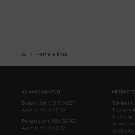
Perhe-elämä
ASIAKASPALVELU
MEDIATIE
Digipalvelut (09) 156 6227
Tekniset ti
Avoinna ma–pe 8–19
Tietoa verk
Tietosuoja
Painettu lehti (09) 156 665
Avoimuusra
Avoinna ma–pe 8–19
Käyttöehd