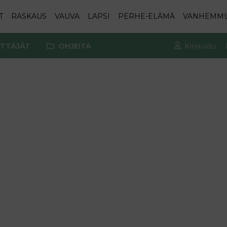
T
RASKAUS
VAUVA
LAPSI
PERHE-ELÄMÄ
VANHEMM
TTÄJÄT
OHJEITA
Kirjaudu