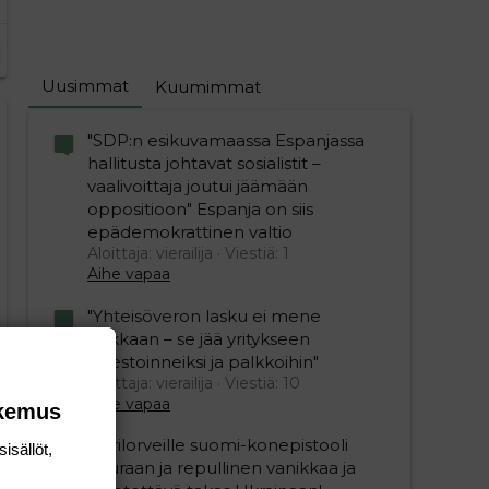
Uusimmat
Kuumimmat
"SDP:n esikuvamaassa Espanjassa
editoriin…
sele
hallitusta johtavat sosialistit –
vaalivoittaja joutui jäämään
oppositioon" Espanja on siis
epädemokrattinen valtio
Aloittaja: vierailija
Viestiä: 1
Aihe vapaa
"Yhteisöveron lasku ei mene
hukkaan – se jää yritykseen
investoinneiksi ja palkkoihin"
Aloittaja: vierailija
Viestiä: 10
Aihe vapaa
okemus
Ukrilorveille suomi-konepistooli
isällöt,
kouraan ja repullinen vanikkaa ja