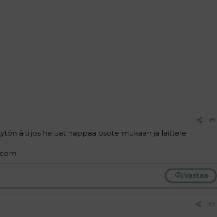
#1
tytön äiti jos haluat nappaa osote mukaan ja laittele
.com
Vastaa
#2