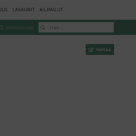
UUS
LASKURIT
KILPAILUT
Rekisteröidy
Vastaa