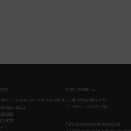
DOT
POSTIOSOITE
edot, aikataulut ja ilmoitushinnat
Uudenmaankatu 10
on kävijöistä
00015 OTAVAMEDIA
seloste
portti
Tietoa evästeiden käytöstä
ot