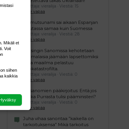
lähetettävä takas Ukrainaan!
mis­tasi
Aloittaja: vierailija
Viestiä: 15
Aihe vapaa
Mamutsunami sai aikaan Espanjan
Ceutassa samaa kuin Suomessa
Aloittaja: vierailija
Viestiä: 28
Aihe vapaa
. Mikäli et
i. Voit
Helsingin Sanomissa kehotetaan
on
suomalaisia jäämään lapsettomiksi
jotta maailma pelastuu
ekokatastrofilta.
 on siihen
Aloittaja: vierailija
Viestiä: 0
aa kaikkia
Aihe vapaa
Iltasanomien pääkirjoitus: Entä jos
Riikka Purrasta tulisi pääministeri?
Hyväksy
Aloittaja: vierailija
Viestiä: 0
Aihe vapaa
Juha vihaa sanontaa ”kaikella on
tarkoituksensa” Mikä tarkoitus