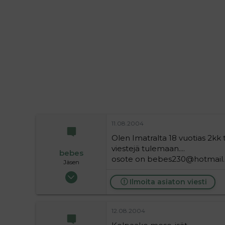
i
t
t
i
t
a
j
a
11.08.2004
Olen Imatralta 18 vuotias 2kk 
viestejä tulemaan....
bebes
osote on bebes230@hotmail
Jäsen
11.08.2004
Ilmoita asiaton viesti
916
0
16
12.08.2004