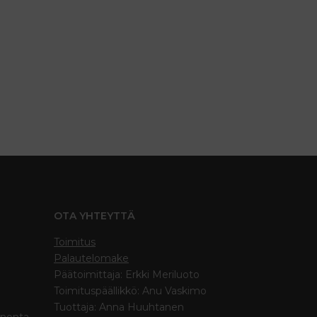
OTA YHTEYTTÄ
Toimitus
Palautelomake
Päätoimittaja: Erkki Meriluoto
Toimituspäällikkö: Anu Vaskimo
Tuottaja: Anna Huuhtanen