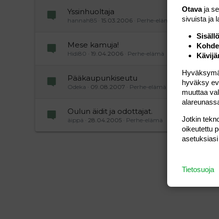
Otava
ja s
Yssinhuoltaja
sivuista ja 
hannah85
15.03.2006
Perhe-elämä
Sisäll
Mese kamuja!
Kohden
Hidi80
19.04.2006
Perhe-elämä
Kävijä
Hyväksymällä
Pääkaupunkiseutu
hyväksy eväs
Odeka
09.08.2007
Perhe-elämä
muuttaa val
alareunass
Oulun äidit ja odottajat.
Jotkin tekno
äippä
28.04.2005
Perhe-elämä
oikeutettu 
asetuksiasi
Tietosuoja