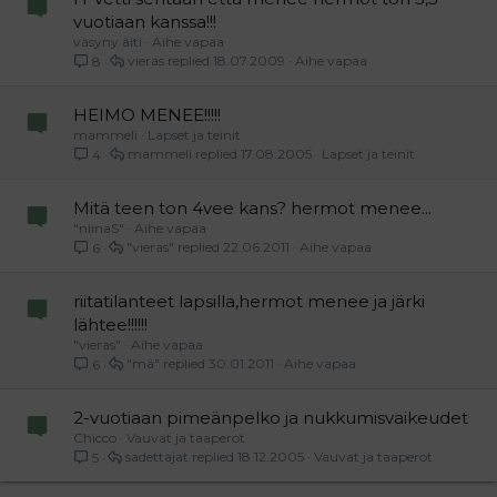
vuotiaan kanssa!!!
väsyny äiti
Aihe vapaa
vieras
18.07.2009
Aihe vapaa
8
HEIMO MENEE!!!!!
mammeli
Lapset ja teinit
mammeli
17.08.2005
Lapset ja teinit
4
Mitä teen ton 4vee kans? hermot menee...
"niinaS"
Aihe vapaa
"vieras"
22.06.2011
Aihe vapaa
6
riitatilanteet lapsilla,hermot menee ja järki
lähtee!!!!!!
"vieras"
Aihe vapaa
"mä"
30.01.2011
Aihe vapaa
6
2-vuotiaan pimeänpelko ja nukkumisvaikeudet
Chicco
Vauvat ja taaperot
sadettajat
18.12.2005
Vauvat ja taaperot
5