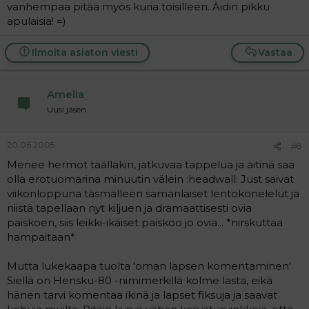
vanhempaa pitää myös kuria toisilleen. Äidin pikku
apulaisia! =)
Ilmoita asiaton viesti
Vastaa
Amelia
Uusi jäsen
20.06.2005
#8
Menee hermot täälläkin, jatkuvaa tappelua ja äitinä saa
olla erotuomarina minuutin välein :headwall: Just saivat
viikonloppuna täsmälleen samanlaiset lentokonelelut ja
niistä tapellaan nyt kiljuen ja dramaattisesti ovia
paiskoen, siis leikki-ikäiset paiskoo jo ovia... *nirskuttaa
hampaitaan*
Mutta lukekaapa tuolta 'oman lapsen komentaminen'
Siellä on Hensku-80 -nimimerkillä kolme lasta, eikä
hänen tarvi komentaa ikinä ja lapset fiksuja ja saavat