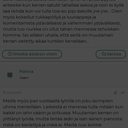
anteeksi kun kerran satutit tahallasi siskoa ja noin ei kyllä
saa tehdä kun voi tulla tosi iso pipi siskolle jne jne... Olen
myös kokeillut tukkapöllyä ja luunappeja ja
komentamista ystävällisesti ja vähemmän ystävällisesti,
mutta tuo nurkka on ollut tähän mennessä tehokkain
homma. Siis silläkin uhalla, että siellä on muutaman
kerran vietetty aikaa tuntikin kerrallaan...
Ilmoita asiaton viesti
Vastaa
Hanna
Jäsen
19.06.2005
#7
Meillä myös pari vuotiaalla tytöllä on joku isompikin
uhma meneillään. Leikeistä ei meninaa tulla mitään kun
kaikki on iahn väärin ja sotkussa. Muutaman kerran on
yrittänyt lyödä, mutta tietää äidin ja isän äänen painosta
mikä on kiellettyä ja mikä ei. Meillä nuo kolme