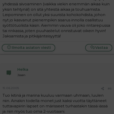
yhdessä siivoaminen (vaikka viekin enemmän aikaa kuin
yksin tehtynä!) on sitä yhteistä aikaa ja touhuamista.
Leipominen on ollut yksi suurista kohokohdista, johon
nyt jo kasvanut pienempikin sisarus innolla osallistuu
syöttötuolista käsin. Aiemmin vauva oli joko rintarepussa
tai rinkassa, joten puuhastelut onnistuivat oikein hyvin!
Jaksamista ja pitkäjänteisyyttä!
Ilmoita asiaton viesti
Vastaa
Helka
Jäsen
19.06.2005
#6
Tuo kitinä ja marina kuuluu varmaan uhmaan, luulen
niin. Ainakin todella monet just kaksi vuotta täyttäneet
tuttavapiirin lapset on märisseet turhastakin tässä iässä
ja niin myös tuo oma 2-vuotiaani.