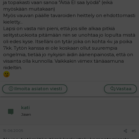
ja topakasti vaan sanoa "Äitiä EI saa lyödä" (eikä
myöskään muitakaan)
Myös vauvan päälle tavaroiden heittely on ehdottomasti
kieletty...
Lapsi on vasta niin pieni, että jos sille alkaa pitkiä
selitystuokioita pitämään niin se unohtaa jo lopulta mistä
oli edes kyse. Itselläni on tytär joka on kohta 4v. ja poika
7kk. Tytön kanssa ei ole koskaan ollut suurempia
ongelmia, tietää jo nykyisin äidin äänenpainosta, että on
viisainta olla kunnolla. Vaikkakin viimex tänäaamuna
riideltiin.
Ilmoita asiaton viesti
Vastaa
kati
Jäsen
19.06.2005
#5