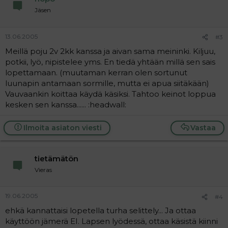
Jäsen
13.06.2005
#3
Meillä poju 2v 2kk kanssa ja aivan sama meininki. Kiljuu,
potkii, lyö, nipistelee yms. En tiedä yhtään millä sen sais
lopettamaan. (muutaman kerran olen sortunut
luunapin antamaan sormille, mutta ei apua siitäkään)
Vauvaankin koittaa käydä käsiksi. Tahtoo keinot loppua
kesken sen kanssa...... :headwall:
Ilmoita asiaton viesti
Vastaa
tietämätön
Vieras
19.06.2005
#4
ehkä kannattaisi lopetella turha selittely... Ja ottaa
käyttöön jämerä EI. Lapsen lyödessä, ottaa käsistä kiinni