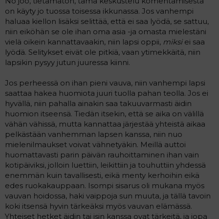
No joo, tietämätön, tämä keskustelu komentamisesta
on käyty jo tuossa toisessa ikkunassa. Jos vanhempi
haluaa kiellon lisäksi selittää, että ei saa lyödä, se sattuu,
niin eiköhän se ole ihan oma asia -ja omasta mielestäni
vielä oikein kannattavaakin, niin lapsi oppii,
miksi
ei saa
lyödä. Selitykset eivät ole pitkiä, vaan ytimekkäitä, niin
lapsikin pysyy jutun juuressa kiinni.
Jos perheessä on ihan pieni vauva, niin vanhempi lapsi
saattaa hakea huomiota juuri tuolla pahan teolla. Jos ei
hyvällä, niin pahalla ainakin saa takuuvarmasti äidin
huomion itseensä. Tiedän itsekin, että se aika on välillä
vähän vähissä, mutta kannattaa järjestää yhteistä aikaa
pelkästään vanhemman lapsen kanssa, niin nuo
mielenilmaukset voivat vähnetyäkin. Meillä auttoi
huomattavasti parin päivän rauhoittaminen ihan vain
kotipäiviksi, jolloin luettiin, leikittiin ja touhuttiin yhdessä
enemmän kuin tavallisesti, eikä menty kerhoihin eikä
edes ruokakauppaan. Isompi sisarus oli mukana myös
vauvan hoidossa, haki vaippoja sun muuta, ja tällä tavoin
koki itsensä hyvin tärkeäksi myös vauvan elämässä.
Yhteiset hetket äidin tai isin kanssa ovat tärkeitä, ja jopa