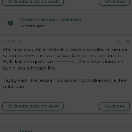
Ilmoita asiaton viesti
Vastaa
a
j
a
Vasemman käen rukkanen
Tunnettu jäsen
11.06.2005
#2
Meilläkin asuu tällä hetkellä oikea kitinä-kalle. Ei meinaa
saada puheesta mitään selvää kun valitetaan samalla...
Kyllä kai tämä joskus menee ohi... Poika myös löisi aina
kun ei saa tahtoaan läpi.
Täytyy vaan itse jaksaa huomoida myös silloin kun ei tee
pahojaan
Ilmoita asiaton viesti
Vastaa
hopo