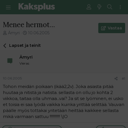
Menee hermot...
Vastaa
V
E
Ämyri
10.06.2005
i
n
e
s
Lapset ja teinit
s
i
t
m
Ämyri
i
m
Vieras
k
ä
e
i
t
n
10.06.2005
#1
j
e
Tohon meidän poikaan (ikää2,2v). Joka asiasta pitää
u
n
huutaa ja nitistä ja natista. sellasta on ollu jo kohta 2
n
v
a
i
viikkoa, taitaa olla uhmaa...vai? Ja sit se lyöminen, ei usko
l
e
et toisia ei saa lyödä vaikka kuinka yrittää selittää. Vauvan
o
s
päälle myös tottakai yritetään heittää kaikkee sellasta
i
t
mikä varmaan sattuu !!!!!!!!!!!! \|O
t
i
t