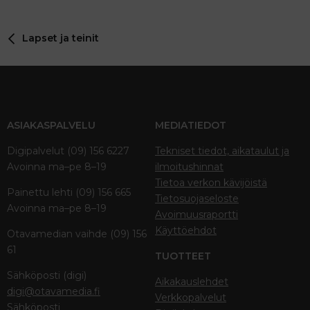
Lapset ja teinit
ASIAKASPALVELU
MEDIATIEDOT
Digipalvelut (09) 156 6227
Tekniset tiedot, aikataulut ja
Avoinna ma–pe 8–19
ilmoitushinnat
Tietoa verkon kävijöistä
Painettu lehti (09) 156 665
Tietosuojaseloste
Avoinna ma–pe 8–19
Avoimuusraportti
Käyttöehdot
Otavamedian vaihde (09) 156
61
TUOTTEET
Sähköposti (digi)
Aikakauslehdet
digi@otavamedia.fi
Verkkopalvelut
Sähköposti