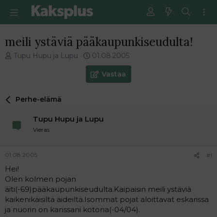
meili ystäviä pääkaupunkiseudulta!
V
E
Tupu Hupu ja Lupu
01.08.2005
i
n
e
s
Vastaa
s
i
t
m
Perhe-elämä
i
m
k
ä
Tupu Hupu ja Lupu
e
i
t
n
Vieras
j
e
u
n
01.08.2005
#1
n
v
a
i
Hei!
l
e
Olen kolmen pojan
o
s
äiti(-69)pääkaupunkiseudulta.Kaipaisin meili ystäviä
i
t
kaikenikäisiltä äideiltä.Isommat pojat aloittavat eskarissa
t
i
ja nuorin on kanssani kotona(-04/04).
t