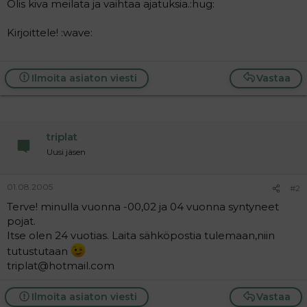
Olis kiva meilata ja vaihtaa ajatuksia.:hug:
a
j
a
Kirjoittele! :wave:
Ilmoita asiaton viesti
Vastaa
triplat
Uusi jäsen
01.08.2005
#2
Terve! minulla vuonna -00,02 ja 04 vuonna syntyneet
pojat.
Itse olen 24 vuotias. Laita sähköpostia tulemaan,niin
tutustutaan
triplat@hotmail.com
Ilmoita asiaton viesti
Vastaa