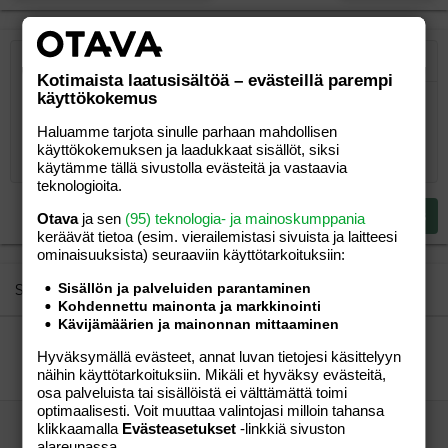
Järjestetty lista
Lihavoitu
Kursivoitu
Laajennettuun editoriin…
Lista
Laajennettuun editoriin…
Lisää hyperlinkki
Lisää kuva
Hymiöt
Laajennettuun editorii
Kumoa
Laajennettuu
Esikat
Kotimaista laatusisältöä – evästeillä parempi
käyttökokemus
Järjestämätön lista
Kirjoita vastaus...
Tasaa vasemmalle
9
Normal
Tallenna luonnos
Arial
Fontin koko
Tasaus
Lainaus
Tee uudelleen
Lisää video/media
BBCode-näkymä
Tekstiväri
Paragraph format
Lisää taulukko
Poista muotoilu
Kirjasintyyli
Insert horizontal line
Luonnokset
Yliviivaa
Spoiler
Alleviivattu
Koodi
Rivinsisäinen koodi
Rivinsisäinen spoiler
Haluamme tarjota sinulle parhaan mahdollisen
10
Poista luonnos
Book Antiqua
Suurenna sisennystä
Heading 1
Keskitä
käyttökokemuksen ja laadukkaat sisällöt, siksi
12
Courier New
käytämme tällä sivustolla evästeitä ja vastaavia
Pienennä sisennystä
Tasaa oikealle
Heading 2
teknologioita.
15
Georgia
Justify text
Heading 3
Lähetä vastaus
Otava
ja sen
(95) teknologia- ja mainoskumppania
18
Tahoma
keräävät tietoa (esim. vierailemis­tasi sivuista ja laitteesi
22
ominaisuuk­sista) seuraaviin käyttötarkoituksiin:
Times New Roman
26
Trebuchet MS
Sisällön ja palveluiden parantaminen
Similar threads
Kohdennettu mainonta ja markkinointi
Verdana
Kävijämäärien ja mainonnan mittaaminen
Uusia ystäviä kaivataan Satakunnasta...
Hyväksymällä evästeet, annat luvan tietojesi käsittelyyn
tuhmiko
Perhe-elämä
näihin käyttötarkoituksiin. Mikäli et hyväksy evästeitä,
minna
02.02.2006
Perhe-elämä
4
osa palveluista tai sisällöistä ei välttämättä toimi
optimaalisesti. Voit muuttaa valintojasi milloin tahansa
Hey 4 kerroksen väkeä
klikkaamalla
Evästeasetukset
-linkkiä sivuston
Omppu76
Perhe-elämä
alareunassa.