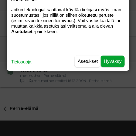
Omppu76
20.07.2005
Perhe-elämä
0
Jotkin teknologiat saattavat käyttää tietojasi myös ilman
suostumustasi, jos niillä on siihen oikeutettu peruste
Meili ystäviä ja muutenkin
(esim. sivun tekninen toimivuus). Voit vastustaa tätä tai
pikkumamma
Perhe-elämä
muuttaa kaikkia asetuksiasi valitsemalla alla olevan
pikkumamma
06.10.2004
Perhe-elämä
0
Asetukset
-painikkeen.
uusia meili kavereita äideistä!!
minna-85
Perhe-elämä
minna-85
08.10.2004
Perhe-elämä
0
Asetukset
Hyväksy
Tietosuoja
Ystäviä vailla...
me-mother
Perhe-elämä
me-mother
16.12.2004
Perhe-elämä
1
Perhe-elämä