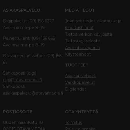
ASIAKASPALVELU
MEDIATIEDOT
Digipalvelut (09) 156 6227
Tekniset tiedot, aikataulut ja
Avoinna ma–pe 8–19
ilmoitushinnat
Tietoa verkon kävijöistä
Painettu lehti (09) 156 665
Tietosuojaseloste
Avoinna ma–pe 8–19
Avoimuusraportti
Käyttöehdot
Otavamedian vaihde (09) 156
61
TUOTTEET
Sähköposti (digi)
Aikakauslehdet
digi@otavamedia.fi
Verkkopalvelut
Sähköposti
Digilehdet
asiakaspalvelu@otavamedia.fi
POSTIOSOITE
OTA YHTEYTTÄ
Uudenmaankatu 10
Toimitus
00015 OTAVAMEDIA
Palautelomake