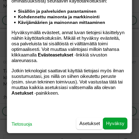
ominaisuuk­sista) seuraaviin käyttötarkoituksiin:
Meilaillaan. Jos sulla on messenger niin vielä parempi.
Sisällön ja palveluiden parantaminen
Kohdennettu mainonta ja markkinointi
Ilmoita asiaton viesti
Vastaa
Kävijämäärien ja mainonnan mittaaminen
Hyväksymällä evästeet, annat luvan tietojesi käsittelyyn
näihin käyttötarkoituksiin. Mikäli et hyväksy evästeitä,
satu25
osa palveluista tai sisällöistä ei välttämättä toimi
Vieras
optimaalisesti. Voit muuttaa valintojasi milloin tahansa
klikkaamalla
Evästeasetukset
-linkkiä sivuston
alareunassa.
03.02.2006
#7
Täällä myös meiliseuraa. Äiti 26v ja esikoistyttö kohta 2
Jotkin teknologiat saattavat käyttää tietojasi myös ilman
suostumustasi, jos niillä on siihen oikeutettu peruste
kk. Olisi kiva vaihtaa kuulumisia ja kokemuksia..
(esim. sivun tekninen toimivuus). Voit vastustaa tätä tai
Meiliosoite on sia2204@luukku.com.
muuttaa kaikkia asetuksiasi valitsemalla alla olevan
Asetukset
-painikkeen.
:hug:
Ilmoita asiaton viesti
Vastaa
Asetukset
Hyväksy
Tietosuoja