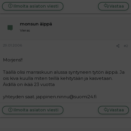
t
i
Ilmoita asiaton viesti
Vastaa
t
a
j
a
monsun äippä
Vieras
29.01.2006
#2
Morjens!!
Täällä olisi marraskuun alussa syntyneen tytön äippä. Ja
ois kiva kuulla miten teillä kehitytään ja kasvetaan.
Äidillä on ikää 23 vuotta
yhteyden saat. jappinen.ninnu@suomi24.fi
Ilmoita asiaton viesti
Vastaa