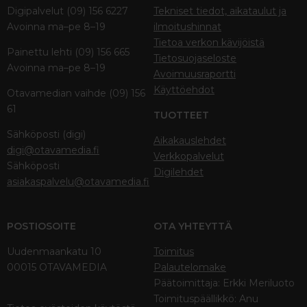
Digipalvelut (09) 156 6227
Tekniset tiedot, aikataulut ja
Avoinna ma–pe 8–19
ilmoitushinnat
Tietoa verkon kävijöistä
Painettu lehti (09) 156 665
Tietosuojaseloste
Avoinna ma–pe 8–19
Avoimuusraportti
Käyttöehdot
Otavamedian vaihde (09) 156
61
TUOTTEET
Sähköposti (digi)
Aikakauslehdet
digi@otavamedia.fi
Verkkopalvelut
Sähköposti
Digilehdet
asiakaspalvelu@otavamedia.fi
POSTIOSOITE
OTA YHTEYTTÄ
Uudenmaankatu 10
Toimitus
00015 OTAVAMEDIA
Palautelomake
Päätoimittaja: Erkki Meriluoto
Toimituspäällikkö: Anu