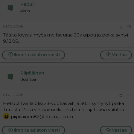
Papuli
Jäsen
01.02.2006
#3
Täältä löytyisi myös meiliseuraa 30v äippä ja poika syntyi
9.12.05....
Ilmoita asiaton viesti
Vastaa
Piipiläinen
Uusi jäsen
01.02.2006
#4
Hellou! Täällä olisi 23-vuotias äiti ja 30.11 syntynyt poika
Turusta. Pistä viestiä/meiliä, jos haluat ajatuksia vaihtaa...
piipilainen82@hotmail.com
Ilmoita asiaton viesti
Vastaa