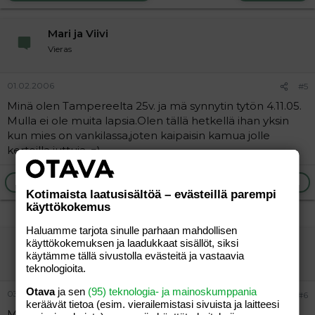
Mari ja Viivi
Vieras
01.02.2006
#5
Minä olen Tampereelta 25v. ja mä synnytin tytön 4.11.05.
Mulla ei ole muita lapsia.Olen tällä hetkellä ihan yksin
kun mies on vankilassa,joten kaipaisin kamua jolle
kertoilla juttuja. =)
Ilmoita asiaton viesti
Vastaa
Kotimaista laatusisältöä – evästeillä parempi
käyttökokemus
Haluamme tarjota sinulle parhaan mahdollisen
AnHu
käyttökokemuksen ja laadukkaat sisällöt, siksi
käytämme tällä sivustolla evästeitä ja vastaavia
Vieras
teknologioita.
Otava
ja sen
(95) teknologia- ja mainoskumppania
03.02.2006
#6
keräävät tietoa (esim. vierailemis­tasi sivuista ja laitteesi
Mun sähköposti on huttunen_anne@hotmail.com.