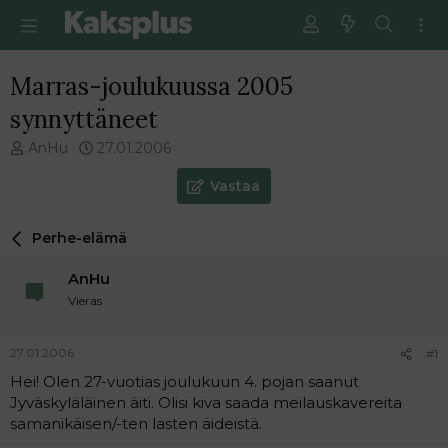
Marras-joulukuussa 2005
synnyttäneet
V
E
AnHu
27.01.2006
i
n
e
s
Vastaa
s
i
t
m
Perhe-elämä
i
m
k
ä
AnHu
e
i
t
n
Vieras
j
e
u
n
27.01.2006
#1
n
v
a
i
Hei! Olen 27-vuotias joulukuun 4. pojan saanut
l
e
Jyväskyläläinen äiti. Olisi kiva saada meilauskavereita
o
s
samanikäisen/-ten lasten äideistä.
i
t