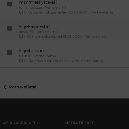
msn/meili ystäviä?
toinen tulossa
Perhe-elämä
toinen tulossa
20.07.2004
Perhe-elämä
3
kirjekavereita?
oinas-79
Perhe-elämä
mamishka
31.08.2004
Perhe-elämä
1
kirjoitellaan
tiitus78
Perhe-elämä
tiitus78
09.02.2005
Perhe-elämä
0
Perhe-elämä
ASIAKASPALVELU
MEDIATIEDOT