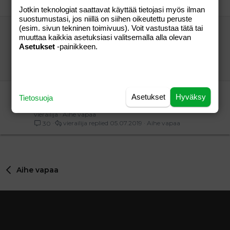
vierailija
22.05.2024
Aihe vapaa
23
Jotkin teknologiat saattavat käyttää tietojasi myös ilman
suostumustasi, jos niillä on siihen oikeutettu peruste
(esim. sivun tekninen toimivuus). Voit vastustaa tätä tai
Niin sitä pitää. Ottakaa mallia miehet!
muuttaa kaikkia asetuksiasi valitsemalla alla olevan
Raspikurkulla on lapsia viiden naisen kanssa,
Asetukset
-painikkeen.
nykyinen vaimo on esikoistakin 8 v nuorempi :)
Vanhajuttumutta....
Aihe vapaa
vierailija
31.01.2021
Aihe vapaa
4
Idioottifillaristien mielestä huonosti liikkuvaa
Asetukset
Hyväksy
Tietosuoja
vanhusta ei saisi auttaa kotiinsa
vierailija
Aihe vapaa
vierailija
05.07.2019
Aihe vapaa
30
Aihe vapaa