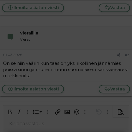
a
Ilmoita asiaton viesti
Vastaa
j
a
vierailija
Vieras
01.03.2026
#2
On se niin väärin kun taas on yksi rikollinen jännämies
poissa sinun ja monen muun suomalaisen kanssasisaresi
markkinoilta
Ilmoita asiaton viesti
Vastaa
Järjestetty lista
Lihavoitu
Kursivoitu
Laajennettuun editoriin…
Lista
Laajennettuun editoriin…
Lisää hyperlinkki
Lisää kuva
Hymiöt
Laajennettuun editorii
Kumoa
Laajennettuu
Esikat
Järjestämätön lista
Kirjoita vastaus...
Tasaa vasemmalle
9
Normal
Tallenna luonnos
Arial
Fontin koko
Tasaus
Lainaus
Tee uudelleen
Lisää video/media
BBCode-näkymä
Tekstiväri
Paragraph format
Lisää taulukko
Poista muotoilu
Kirjasintyyli
Insert horizontal line
Luonnokset
Yliviivaa
Spoiler
Alleviivattu
Koodi
Rivinsisäinen koodi
Rivinsisäinen spoiler