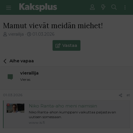
Mamut vievät meidän miehet!
V
E
vierailija
01.03.2026
i
n
e
s
Vastaa
s
i
t
m
Aihe vapaa
i
m
k
ä
vierailija
e
i
t
n
Vieras
j
e
u
n
01.03.2026
#1
n
v
a
i
Niko Ranta-aho meni naimisiin
l
e
Niko Ranta-ahon kumppani vaikuttaa paljastavan
o
s
uutisen somessaan.
i
t
www.is.fi
t
i
t