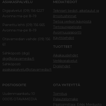
ASIAKASPALVELU
MEDIATIEDOT
Digipalvelut (09) 156 6227
Tekniset tiedot, aikataulut ja
Avoinna ma–pe 8–19
ilmoitushinnat
Tietoa verkon kävijöistä
Painettu lehti (09) 156 665
Tietosuojaseloste
Avoinna ma–pe 8–19
Avoimuusraportti
Käyttöehdot
Otavamedian vaihde (09) 156
61
TUOTTEET
Sähköposti (digi)
Aikakauslehdet
digi@otavamedia.fi
Verkkopalvelut
Sähköposti
Digilehdet
asiakaspalvelu@otavamedia.fi
POSTIOSOITE
OTA YHTEYTTÄ
Uudenmaankatu 10
Toimitus
00015 OTAVAMEDIA
Palautelomake
Päätoimittaja: Erkki Meriluoto