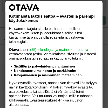
10
Poista luonnos
Book Antiqua
Suurenna sisennystä
Heading 1
Keskitä
12
Courier New
Pienennä sisennystä
Tasaa oikealle
Heading 2
15
Georgia
Kotimaista laatusisältöä – evästeillä parempi
Justify text
Heading 3
käyttökokemus
Lähetä vastaus
18
Tahoma
Haluamme tarjota sinulle parhaan mahdollisen
22
Times New Roman
käyttökokemuksen ja laadukkaat sisällöt, siksi
26
käytämme tällä sivustolla evästeitä ja vastaavia
Trebuchet MS
Similar threads
teknologioita.
Verdana
Otava
ja sen
(95) teknologia- ja mainoskumppania
Mamut vievät meidän miehet 😱
keräävät tietoa (esim. vierailemis­tasi sivuista ja laitteesi
vierailija
Aihe vapaa
ominaisuuk­sista) seuraaviin käyttötarkoituksiin:
vierailija
15.02.2026
Aihe vapaa
4
Sisällön ja palveluiden parantaminen
Kohdennettu mainonta ja markkinointi
Mamunaiset vievät suomalaisista jännämiehistä
Kävijämäärien ja mainonnan mittaaminen
parhaat
vierailija
Aihe vapaa
Hyväksymällä evästeet, annat luvan tietojesi käsittelyyn
vierailija
18.05.2026
Aihe vapaa
23
näihin käyttötarkoituksiin. Mikäli et hyväksy evästeitä,
osa palveluista tai sisällöistä ei välttämättä toimi
optimaalisesti. Voit muuttaa valintojasi milloin tahansa
Miehet! Minttu K. takaapäin Sampon
klikkaamalla
Evästeasetukset
-linkkiä sivuston
kuvaamana, hot or not?
alareunassa.
vierailija
Aihe vapaa