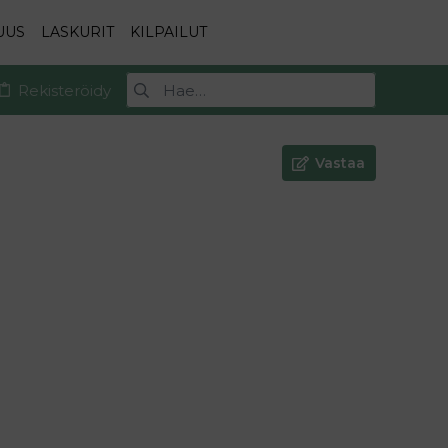
UUS
LASKURIT
KILPAILUT
Rekisteröidy
Vastaa