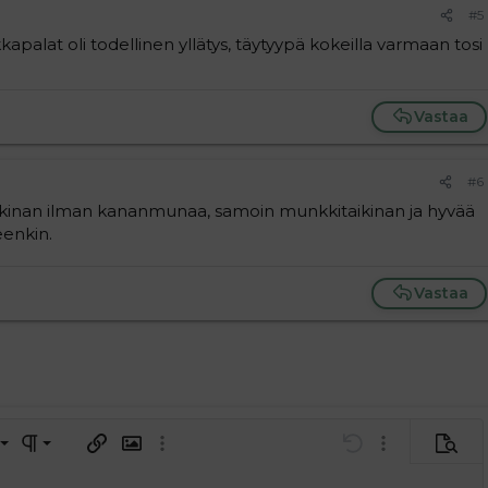
#5
kkapalat oli todellinen yllätys, täytyypä kokeilla varmaan tosi
Vastaa
#6
aikinan ilman kananmunaa, samoin munkkitaikinan ja hyvää
eenkin.
Vastaa
a vasemmalle
al
ärjestetty lista
editoriin…
saus
Paragraph format
Lisää hyperlinkki
Lisää kuva
Laajennettuun editoriin…
Kumoa
Laajennettuun 
Esikat
tä
ärjestämätön lista