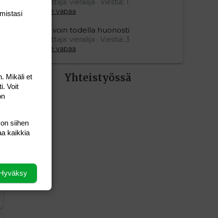
Aloittaja: vierailija
Viestiä: 1
Aihe vapaa
mis­tasi
Mä voin todella huonosti
Aloittaja: vierailija
Viestiä: 3
Aihe vapaa
Yhteistyössä
. Mikäli et
i. Voit
on
 on siihen
aa kaikkia
Hyväksy