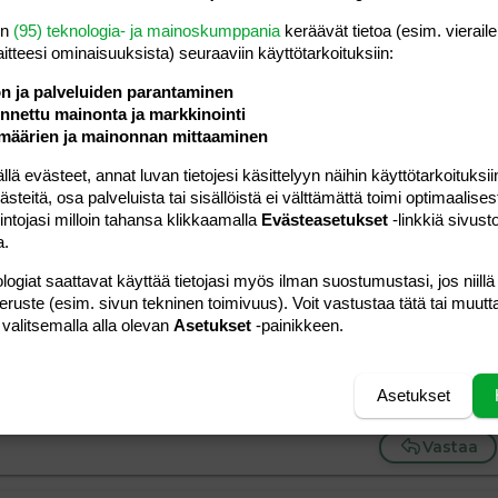
en
(95) teknologia- ja mainoskumppania
keräävät tietoa (esim. vieraile
laitteesi ominaisuuk­sista) seuraaviin käyttötarkoituksiin:
ön ja palveluiden parantaminen
soijajuoma ja sulatettu margariini. Sekoita keskenään
nettu mainonta ja markkinointi
keri ja kaakaojauhe. Sekoita jauhoseos muiden ainesten
määrien ja mainonnan mittaaminen
 evästeet, annat luvan tietojesi käsittelyyn näihin käyttötarkoituksiin
uoratulle pellille ja paista uunissa
225C
n.
15 minuuttia
.
teitä, osa palveluista tai sisällöistä ei välttämättä toimi optimaalisest
e leivinpaperille.
intojasi milloin tahansa klikkaamalla
Evästeasetukset
-linkkiä sivust
a.
eri, kaakaojauhe, sulatettu margariini ja kahvijuoma
logiat saattavat käyttää tietojasi myös ilman suostumustasi, jos niillä
ieman jäähtyneen pohjan päälle. Ripottele pinnalle
peruste (esim. sivun tekninen toimivuus). Voit vastustaa tätä tai muutt
si annospaloiksi.
 valitsemalla alla olevan
Asetukset
-painikkeen.
ettu ja monesti toteutettu resepti, ei tarvii tehdä
Asetukset
a mokkapaloja sillä nää on parempia kuin tavalliset
Vastaa