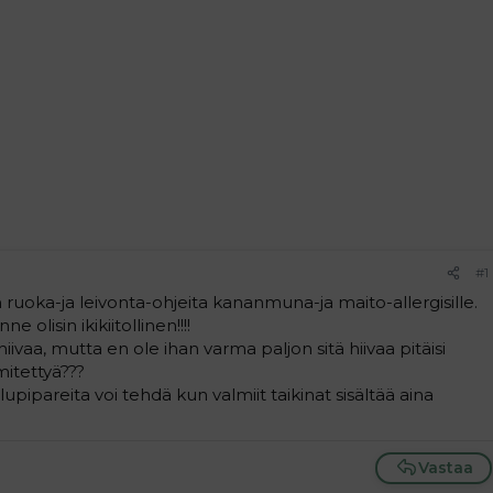
#1
ruoka-ja leivonta-ohjeita kananmuna-ja maito-allergisille.
nne olisin ikikiitollinen!!!!
iivaa, mutta en ole ihan varma paljon sitä hiivaa pitäisi
mitettyä???
lupipareita voi tehdä kun valmiit taikinat sisältää aina
Vastaa