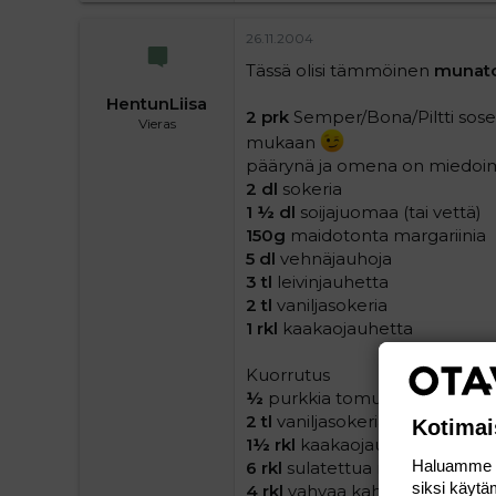
0
16
26.11.2004
Tässä olisi tämmöinen
munat
HentunLiisa
2 prk
Semper/Bona/Piltti sose
Vieras
mukaan
päärynä ja omena on miedoimp
2 dl
sokeria
1 ½ dl
soijajuomaa (tai vettä)
150g
maidotonta margariinia
5 dl
vehnäjauhoja
3 tl
leivinjauhetta
2 tl
vaniljasokeria
1 rkl
kaakaojauhetta
Kuorrutus
½
purkkia tomusokeria (250g
2 tl
vaniljasokeria
Kotimai
1½ rkl
kaakaojauhetta
Haluamme ta
6 rkl
sulatettua maidotonta ma
siksi käytäm
4 rkl
vahvaa kahvia