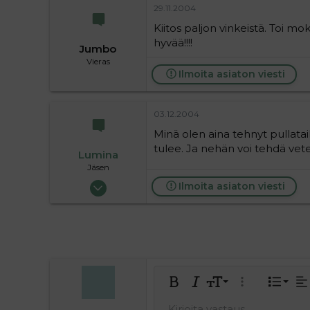
29.11.2004
Kiitos paljon vinkeistä. Toi mo
hyvää!!!!
Jumbo
Vieras
Ilmoita asiaton viesti
03.12.2004
Minä olen aina tehnyt pullat
tulee. Ja nehän voi tehdä vet
Lumina
Jäsen
18.07.2004
Ilmoita asiaton viesti
73
0
6
Tasa
9
Norm
J
Lihavoitu
Kursivoitu
Fontin koko
Laajennettuun 
Lista
Ta
10
Keski
J
Kirjoita vastaus...