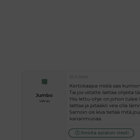
i
t
t
i
t
a
j
a
25.11.2004
Kertokaapa mistä sais kunnon 
Tai jos viitsitte laittaa ohjeita tä
Jumbo
Yks lettu-ohje on johon tulee h
Vieras
laittaa ja pitääkö vesi olla läm
Samoin ois kiva tietää mitä jou
kananmunaa.
Ilmoita asiaton viesti