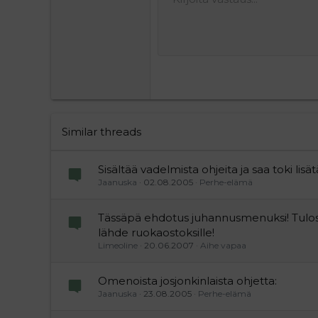
Hea
Tallenna
Arial
Tekstiväri
Hymiöt
Tee uudelleen
Kirjasintyyli
Lisää video/media
Poista muotoilu
Lainaus
BBCode-näkymä
Yliviivaa
Lisää taulukko
Luonnokset
Alleviivattu
Insert horiz
Rivinsisäi
Spoiler
Rivins
Ko
12
Poista l
Tasaa
Book Antiqua
Hea
15
Courier New
Justif
Head
18
Georgia
22
Tahoma
26
Times New Roman
Trebuchet MS
Similar threads
Verdana
Sisältää vadelmista ohjeita ja saa toki lisä
Jaanuska
02.08.2005
Perhe-elämä
Tässäpä ehdotus juhannusmenuksi! Tulos
lähde ruokaostoksille!
Limeoline
20.06.2007
Aihe vapaa
Omenoista josjonkinlaista ohjetta:
Jaanuska
23.08.2005
Perhe-elämä