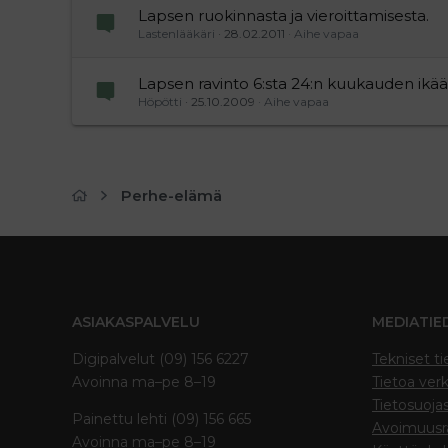
Lapsen ruokinnasta ja vieroittamisesta.
Lastenlääkäri
28.02.2011
Aihe vapaa
Lapsen ravinto 6:sta 24:n kuukauden ikää
Höpötti
25.10.2009
Aihe vapaa
Perhe-elämä
ASIAKASPALVELU
MEDIATIE
Digipalvelut (09) 156 6227
Tekniset ti
Avoinna ma–pe 8–19
Tietoa verk
Tietosuoja
Painettu lehti (09) 156 665
Avoimuusra
Avoinna ma–pe 8–19