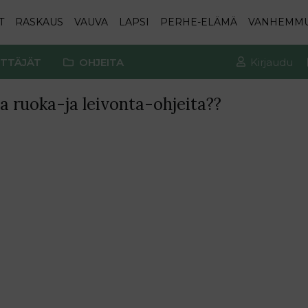
T
RASKAUS
VAUVA
LAPSI
PERHE-ELÄMÄ
VANHEMM
TTÄJÄT
OHJEITA
Kirjaudu
ruoka-ja leivonta-ohjeita??