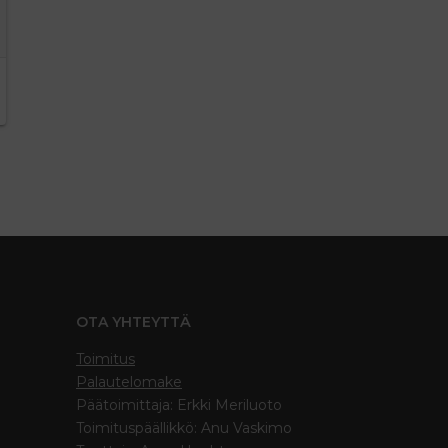
OTA YHTEYTTÄ
Toimitus
Palautelomake
Päätoimittaja: Erkki Meriluoto
Toimituspäällikkö: Anu Vaskimo