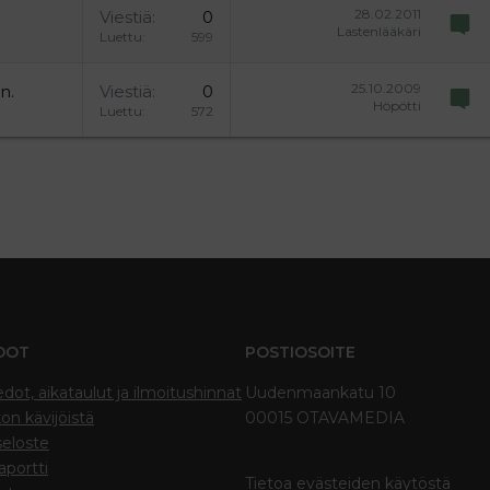
28.02.2011
Viestiä
0
Lastenlääkäri
Luettu
599
25.10.2009
n.
Viestiä
0
Höpötti
Luettu
572
DOT
POSTIOSOITE
edot, aikataulut ja ilmoitushinnat
Uudenmaankatu 10
on kävijöistä
00015 OTAVAMEDIA
seloste
portti
Tietoa evästeiden käytöstä