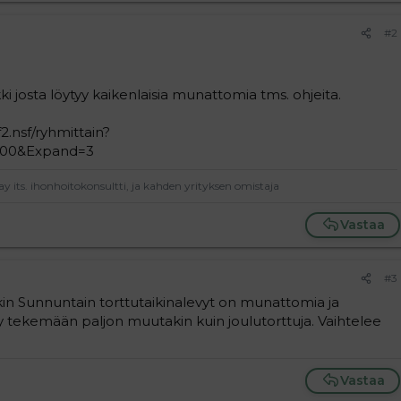
#2
ki josta löytyy kaikenlaisia munattomia tms. ohjeita.
f2.nsf/ryhmittain?
000&Expand=3
ay its. ihonhoitokonsultti, ja kahden yrityksen omistaja
Vastaa
#3
in Sunnuntain torttutaikinalevyt on munattomia ja
 tekemään paljon muutakin kuin joulutorttuja. Vaihtelee
Vastaa