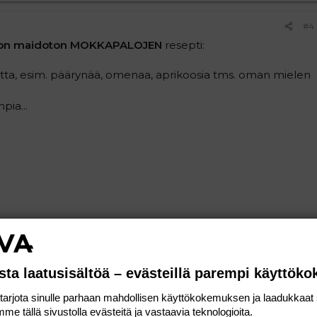
#4
on maidoton MOKKAPALOJEN
resepti:
tta, esim. päärynää, omenaa, aprikoosia tms. oman mielen
ia...
)
sta laatusisältöä – evästeillä parempi käyttök
rjota sinulle parhaan mahdollisen käyttökokemuksen ja laadukkaat s
gariinia
me tällä sivustolla evästeitä ja vastaavia teknologioita.