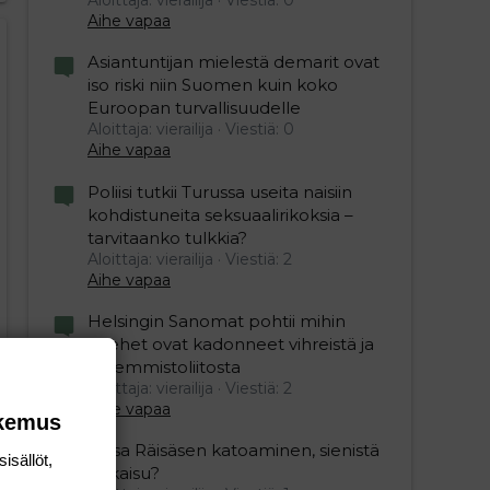
Aihe vapaa
Asiantuntijan mielestä demarit ovat
iso riski niin Suomen kuin koko
Euroopan turvallisuudelle
Aloittaja: vierailija
Viestiä: 0
Aihe vapaa
Poliisi tutkii Turussa useita naisiin
kohdistuneita seksuaalirikoksia –
tarvitaanko tulkkia?
Aloittaja: vierailija
Viestiä: 2
Aihe vapaa
Helsingin Sanomat pohtii mihin
miehet ovat kadonneet vihreistä ja
vasemmistoliitosta
Aloittaja: vierailija
Viestiä: 2
Aihe vapaa
okemus
Raisa Räisäsen katoaminen, sienistä
isällöt,
ratkaisu?