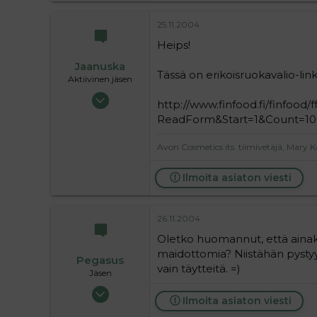
25.11.2004
Heips!
Jaanuska
Tässä on erikoisruokavalio-link
Aktiivinen jäsen
29.05.2004
http://www.finfood.fi/finfood/f
10 350
ReadForm&Start=1&Count=1
0
36
Avon Cosmetics its. tiimivetäjä, Mary K
Etelä-Karjala
Ilmoita asiaton viesti
26.11.2004
Oletko huomannut, että ainak
maidottomia? Niistähän pystyy
Pegasus
vain täytteitä. =)
Jäsen
02.07.2004
Ilmoita asiaton viesti
191