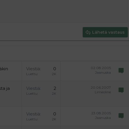
ding 1
 luonnos
ontal line
nen koodi
isäinen spoiler
odi
uonnos
 oikealle
Suurenna sisennystä
ding 2
y text
Pienennä sisennystä
ing 3
Lähetä vastaus
02.08.2005
täkin
Viestiä
0
Jaanuska
Luettu
2K
20.06.2007
ta ja
Viestiä
2
Limeoline
Luettu
2K
23.08.2005
Viestiä
0
Jaanuska
Luettu
2K