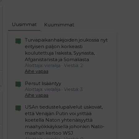
Uusimmat
Kuumimmat
Turvapaikanhakijoiden joukossa nyt
erityisen paljon korkeasti
koulutettuja Irakista, Syyriasta,
Afganistanista ja Somaliasta
Aloittaja: vierailija
Viestiä: 2
Aihe vapaa
Persut lisääntyy
Aloittaja: vierailija
Viestiä: 3
Aihe vapaa
USAn tiedustelupalvelut uskovat,
että Venäjän Putin voi yrittää
koetella Naton yhtenäisyyttä
maahyökkäyksellä johonkin Nato-
maahan kertoo WSJ
Aloittaja: vierailija
Viestiä: 0