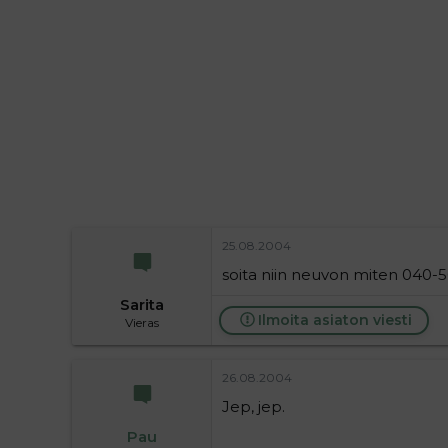
i
t
t
i
t
a
j
a
25.08.2004
soita niin neuvon miten 040-
Sarita
Ilmoita asiaton viesti
Vieras
26.08.2004
Jep, jep.
Pau