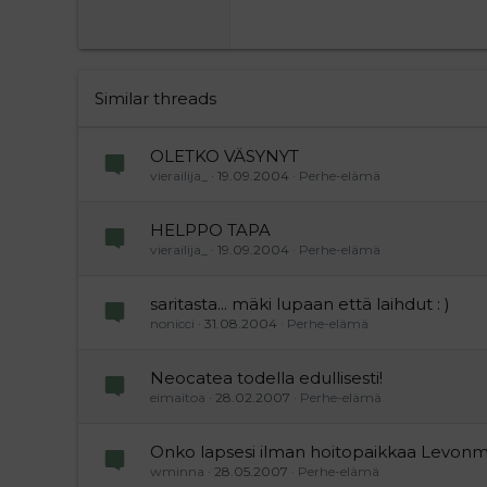
22
Tahoma
26
Times New Roman
Trebuchet MS
Similar threads
Verdana
OLETKO VÄSYNYT
vierailija_
19.09.2004
Perhe-elämä
HELPPO TAPA
vierailija_
19.09.2004
Perhe-elämä
saritasta... mäki lupaan että laihdut : )
nonicci
31.08.2004
Perhe-elämä
Neocatea todella edullisesti!
eimaitoa
28.02.2007
Perhe-elämä
Onko lapsesi ilman hoitopaikkaa Levon
wminna
28.05.2007
Perhe-elämä