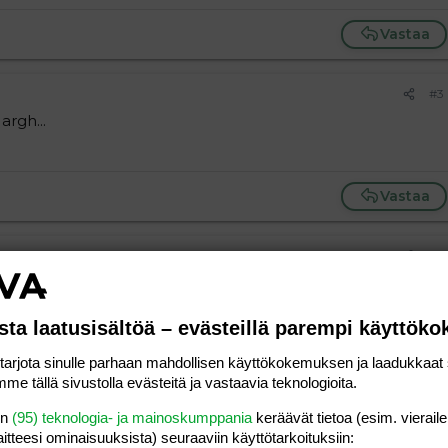
Vastaa
#3
 argh...
Vastaa
#4
lä konstilla...
sta laatusisältöä – evästeillä parempi käyttök
Vastaa
rjota sinulle parhaan mahdollisen käyttökokemuksen ja laadukkaat s
me tällä sivustolla evästeitä ja vastaavia teknologioita.
#5
! \|O \|O \|O
en
(95) teknologia- ja mainoskumppania
keräävät tietoa (esim. vieraile
laitteesi ominaisuuk­sista) seuraaviin käyttötarkoituksiin: