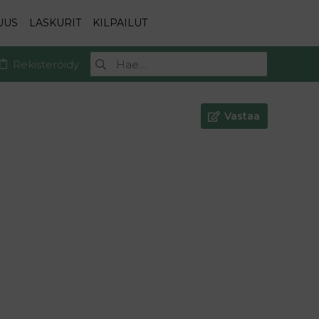
UUS
LASKURIT
KILPAILUT
Rekisteröidy
Vastaa