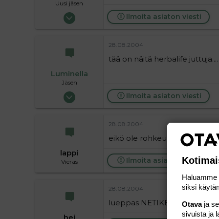
Uusi jäsen
26.08.2004
Ilmoita asiaton viesti
3
0
28.08.2004
1
tää on näitä herbalife juttuja....
Luminella
Jäsen
23.05.2004
Ilmoita asiaton viesti
985
2
28.08.2004
16
eikö ole rohkeutta kirjoittaa mil
lappi
Kotimai
Ilmoita asiaton viesti
Vieras
Haluamme ta
siksi käytäm
28.08.2004
lueppas NETIKETTI uudestaan!!
Otava
ja s
sivuista ja 
hei