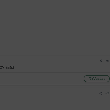
#1
507 6363
Vastaa
#2