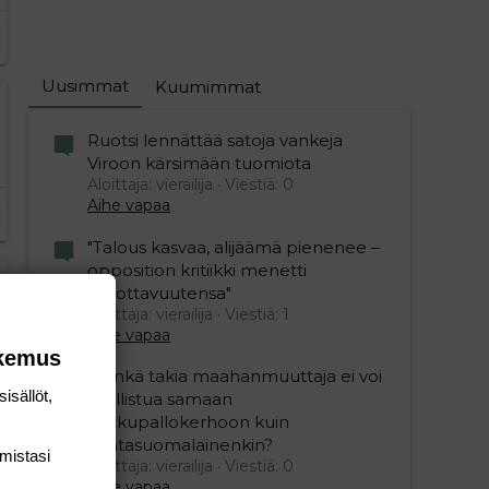
Uusimmat
Kuumimmat
Ruotsi lennättää satoja vankeja
Viroon kärsimään tuomiota
Aloittaja: vierailija
Viestiä: 0
Aihe vapaa
"Talous kasvaa, alijäämä pienenee –
opposition kritiikki menetti
uskottavuutensa"
Aloittaja: vierailija
Viestiä: 1
Aihe vapaa
okemus
”Minkä takia maahanmuuttaja ei voi
isällöt,
osallistua samaan
potkupallokerhoon kuin
kantasuomalainenkin?
mis­tasi
Aloittaja: vierailija
Viestiä: 0
Aihe vapaa