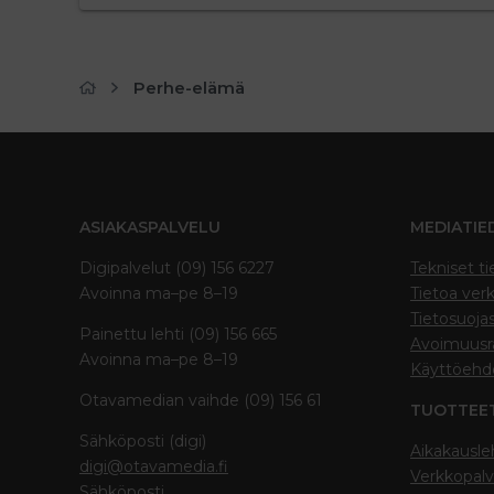
Perhe-elämä
ASIAKASPALVELU
MEDIATIE
Digipalvelut (09) 156 6227
Tekniset ti
Avoinna ma–pe 8–19
Tietoa verk
Tietosuoja
Painettu lehti (09) 156 665
Avoimuusra
Avoinna ma–pe 8–19
Käyttöehd
Otavamedian vaihde (09) 156 61
TUOTTEE
Sähköposti (digi)
Aikakausle
digi@otavamedia.fi
Verkkopalv
Sähköposti