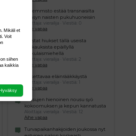
Vasemmisto estää transnaisilta
pääsyn naisten pukuhuoneisiin
Aloittaja: vierailija
Viestiä: 0
Aihe vapaa
. Mikäli et
i. Voit
Mustat hiukset tällä useista
on
raiskauksista epäillyllä
turkulaismiehellä
 on siihen
Aloittaja: vierailija
Viestiä: 2
Aihe vapaa
aa kaikkia
Oksettavaa eläinrääkkäystä
Aloittaja: vierailija
Viestiä: 1
Aihe vapaa
Hyväksy
editoriin…
sele
Persujen hienoinen nousu syö
kokoomuksen ja kepun kannatusta
Aloittaja: vierailija
Viestiä: 12
Aihe vapaa
Turvapaikanhakijoiden joukossa nyt
erityisen paljon korkeasti