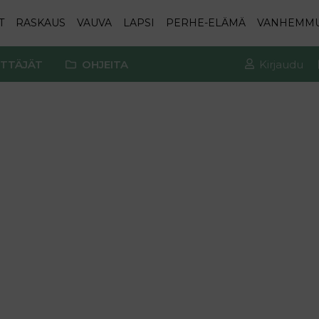
T
RASKAUS
VAUVA
LAPSI
PERHE-ELÄMÄ
VANHEMM
TTÄJÄT
OHJEITA
Kirjaudu