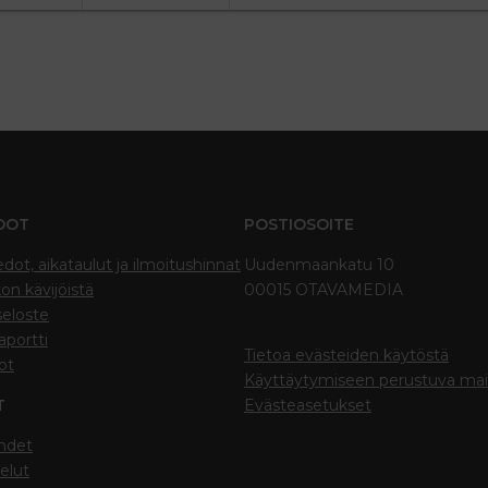
DOT
POSTIOSOITE
edot, aikataulut ja ilmoitushinnat
Uudenmaankatu 10
on kävijöistä
00015 OTAVAMEDIA
seloste
portti
Tietoa evästeiden käytöstä
ot
Käyttäytymiseen perustuva ma
T
Evästeasetukset
hdet
elut