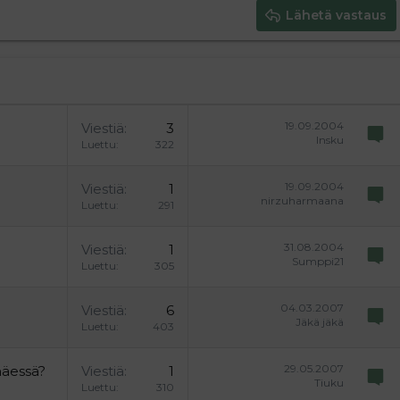
Lähetä vastaus
19.09.2004
Viestiä
3
Insku
Luettu
322
19.09.2004
Viestiä
1
nirzuharmaana
Luettu
291
31.08.2004
Viestiä
1
Sumppi21
Luettu
305
04.03.2007
Viestiä
6
Jäkä jäkä
Luettu
403
29.05.2007
mäessä?
Viestiä
1
Tiuku
Luettu
310