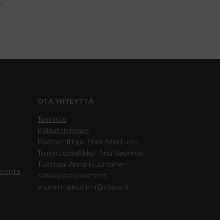
OTA YHTEYTTÄ
Toimitus
Palautelomake
Päätoimittaja: Erkki Meriluoto
Toimituspäällikkö: Anu Vaskimo
Tuottaja: Anna Huuhtanen
inonta
Sähköpostiosoitteet:
etunimi.sukunimi@otava.fi