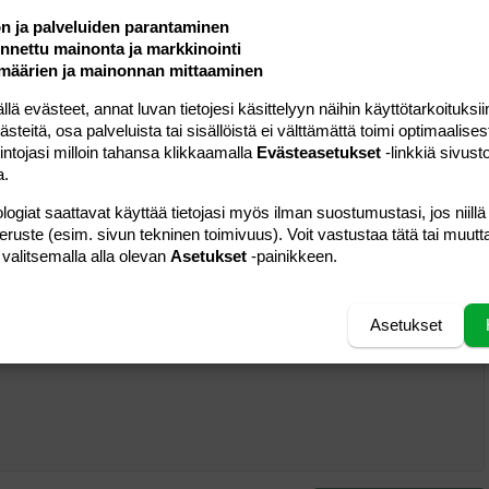
Vastaa
ön ja palveluiden parantaminen
nettu mainonta ja markkinointi
määrien ja mainonnan mittaaminen
#6
 evästeet, annat luvan tietojesi käsittelyyn näihin käyttötarkoituksiin
sia
\|O
teitä, osa palveluista tai sisällöistä ei välttämättä toimi optimaalisest
intojasi milloin tahansa klikkaamalla
Evästeasetukset
-linkkiä sivust
a.
Vastaa
logiat saattavat käyttää tietojasi myös ilman suostumustasi, jos niillä
peruste (esim. sivun tekninen toimivuus). Voit vastustaa tätä tai muutt
 valitsemalla alla olevan
Asetukset
-painikkeen.
Asetukset
a vasemmalle
al
ärjestetty lista
editoriin…
saus
Paragraph format
Lisää hyperlinkki
Lisää kuva
Laajennettuun editoriin…
Kumoa
Laajennettuun 
Esikat
ding 1
tä
ärjestämätön lista
 luonnos
ontal line
nen koodi
isäinen spoiler
odi
uonnos
 oikealle
Suurenna sisennystä
ding 2
y text
Pienennä sisennystä
ing 3