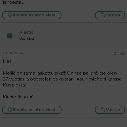
lahdesta...
a
j
a
Ilmoita asiaton viesti
Vastaa
Plastic
Uusi jäsen
04.06.2004
#2
Hei!
Meillä on sama laskettu aika!!! Onnea paljon! Itse olen
27-vuotias ja odottelen esikoistani. Asun mieheni kanssa
Kuopiossa.
Kirjoitellaan! =)
Ilmoita asiaton viesti
Vastaa