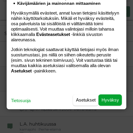
Heading 2
Kävijämäärien ja mainonnan mittaaminen
15
Georgia
Justify text
Heading 3
Lähetä vastaus
Hyväksymällä evästeet, annat luvan tietojesi käsittelyyn
18
Tahoma
näihin käyttötarkoituksiin. Mikäli et hyväksy evästeitä,
22
Times New Roman
osa palveluista tai sisällöistä ei välttämättä toimi
optimaalisesti. Voit muuttaa valintojasi milloin tahansa
26
Trebuchet MS
Similar threads
klikkaamalla
Evästeasetukset
-linkkiä sivuston
alareunassa.
Verdana
lahtelaisia???
Jotkin teknologiat saattavat käyttää tietojasi myös ilman
neiti86
Perhe-elämä
suostumustasi, jos niillä on siihen oikeutettu peruste
neiti86
23.06.2004
Perhe-elämä
0
(esim. sivun tekninen toimivuus). Voit vastustaa tätä tai
muuttaa kaikkia asetuksiasi valitsemalla alla olevan
Asetukset
-painikkeen.
lahden/orimattilan suunnan äitejä/tulevia äitejä?
neiti86
Perhe-elämä
neiti86
28.05.2004
Perhe-elämä
0
Joensuusta heinäkuisia?
Asetukset
Hyväksy
Tietosuoja
rv7
Perhe-elämä
rv7
28.11.2004
Perhe-elämä
0
L.A. huhtikuussa
kamajohi
Perhe-elämä