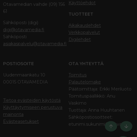
Käyttöehdot
Otavamedian vaihde (09) 156
61
TUOTTEET
Sähköposti (digi)
Aikakauslehdet
digi@otavamedia.fi
Verkkopalvelut
Sähköposti
Digilehdet
asiakaspalvelu@otavamedia.fi
POSTIOSOITE
OTA YHTEYTTÄ
Uudenmaankatu 10
Toimitus
00015 OTAVAMEDIA
Palautelomake
Päätoimittaja: Erkki Meriluoto
Toimituspäällikkö: Anu
Tietoa evästeiden käytöstä
Vaskimo
Käyttäytymiseen perustuva
Tuottaja: Anna Huuhtanen
mainonta
Sähköpostiosoitteet:
Evästeasetukset
etunimi.sukunimi@otava.fi
Ylös
Bott