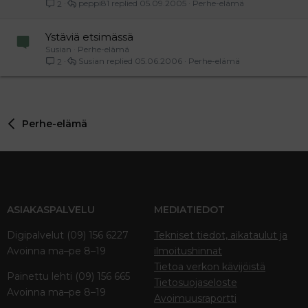
peppi81
05.09.2005
Perhe-elämä
2
Ystäviä etsimässä
Susian
Perhe-elämä
Susian
05.06.2006
Perhe-elämä
2
Perhe-elämä
ASIAKASPALVELU
MEDIATIEDOT
Digipalvelut (09) 156 6227
Tekniset tiedot, aikataulut ja
Avoinna ma–pe 8–19
ilmoitushinnat
Tietoa verkon kävijöistä
Painettu lehti (09) 156 665
Tietosuojaseloste
Avoinna ma–pe 8–19
Avoimuusraportti