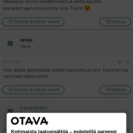
ratkaisun: sormi emättimeen ja sieltä kautta
painelemaan mukuroita ulos. Toimi!
Ilmoita asiaton viesti
Vastaa
apuja
Vieras
15.04.2012
#4
Hae äkkiä apteekista visiblin jauhetta ja viim. huomenna
varmasti vatsa toimii
Ilmoita asiaton viesti
Vastaa
PaulKohelo
Aktiivinen jäsen
15.04.2012
#5
Kotimaista laatusisältöä – evästeillä parempi