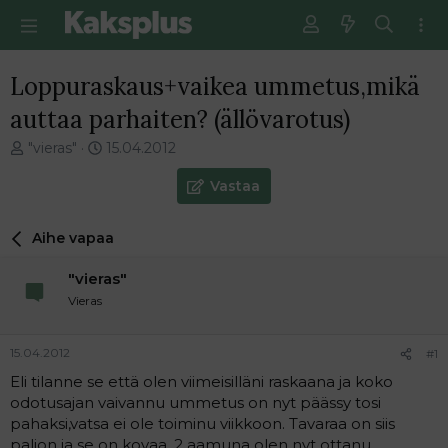
Loppuraskaus+vaikea ummetus,mikä
auttaa parhaiten? (ällövarotus)
V
E
"vieras"
15.04.2012
i
n
e
s
Vastaa
s
i
t
m
Aihe vapaa
i
m
k
ä
"vieras"
e
i
t
n
Vieras
j
e
u
n
15.04.2012
#1
n
v
a
i
Eli tilanne se että olen viimeisilläni raskaana ja koko
l
e
odotusajan vaivannu ummetus on nyt päässy tosi
o
s
pahaksi,vatsa ei ole toiminu viikkoon. Tavaraa on siis
i
t
paljon ja se on kovaa. 2 aamuna olen nyt ottanu