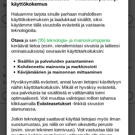
käyttökokemus
Magnesiumia ja paljon vettä. Hae apteekista.
Haluamme tarjota sinulle parhaan mahdollisen
Ilmoita asiaton viesti
Vastaa
käyttökokemuksen ja laadukkaat sisällöt, siksi
käytämme tällä sivustolla evästeitä ja vastaavia
teknologioita.
Otava
ja sen
(95) teknologia- ja mainoskumppania
vicy
keräävät tietoa (esim. vierailemis­tasi sivuista ja laitteesi
ominaisuuk­sista) seuraaviin käyttötarkoituksiin:
Aktiivinen jäsen
Sisällön ja palveluiden parantaminen
Kohdennettu mainonta ja markkinointi
15.04.2012
#6
Kävijämäärien ja mainonnan mittaaminen
Kannattaa juoda paljon vettä ja kai olet ottanut tuota
Levolacia sen maksimi annoksen 45ml?
Hyväksymällä evästeet, annat luvan tietojesi käsittelyyn
näihin käyttötarkoituksiin. Mikäli et hyväksy evästeitä,
osa palveluista tai sisällöistä ei välttämättä toimi
Ilmoita asiaton viesti
Vastaa
optimaalisesti. Voit muuttaa valintojasi milloin tahansa
klikkaamalla
Evästeasetukset
-linkkiä sivuston
alareunassa.
"vieras"
Jotkin teknologiat saattavat käyttää tietojasi myös ilman
Vieras
suostumustasi, jos niillä on siihen oikeutettu peruste
(esim. sivun tekninen toimivuus). Voit vastustaa tätä tai