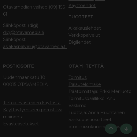
Käyttöehdot
Otavamedian vaihde (09) 156
61
TUOTTEET
Sähköposti (digi)
Aikakauslehdet
digi@otavamedia.fi
Verkkopalvelut
Sähköposti
Digilehdet
asiakaspalvelu@otavamedia.fi
POSTIOSOITE
OTA YHTEYTTÄ
Uudenmaankatu 10
Toimitus
00015 OTAVAMEDIA
Palautelomake
Päätoimittaja: Erkki Meriluoto
Toimituspäällikkö: Anu
Tietoa evästeiden käytöstä
Vaskimo
Käyttäytymiseen perustuva
Tuottaja: Anna Huuhtanen
mainonta
Sähköpostiosoitteet:
Evästeasetukset
etunimi.sukunimi@otava.fi
Ylös
Bott