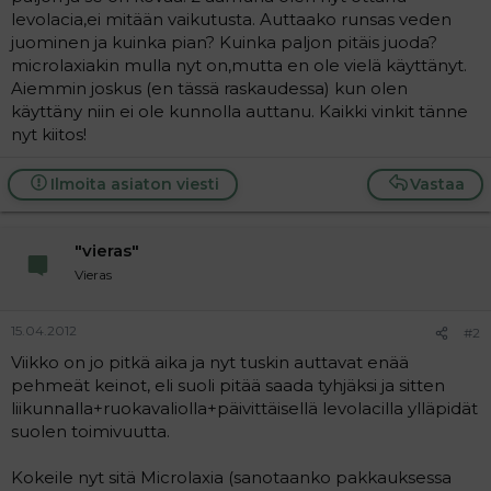
t
i
levolacia,ei mitään vaikutusta. Auttaako runsas veden
t
juominen ja kuinka pian? Kuinka paljon pitäis juoda?
a
microlaxiakin mulla nyt on,mutta en ole vielä käyttänyt.
j
a
Aiemmin joskus (en tässä raskaudessa) kun olen
käyttäny niin ei ole kunnolla auttanu. Kaikki vinkit tänne
nyt kiitos!
Ilmoita asiaton viesti
Vastaa
"vieras"
Vieras
15.04.2012
#2
Viikko on jo pitkä aika ja nyt tuskin auttavat enää
pehmeät keinot, eli suoli pitää saada tyhjäksi ja sitten
liikunnalla+ruokavaliolla+päivittäisellä levolacilla ylläpidät
suolen toimivuutta.
Kokeile nyt sitä Microlaxia (sanotaanko pakkauksessa