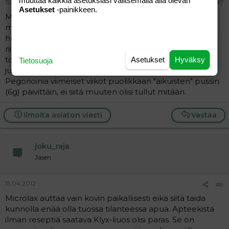
muuttaa kaikkia asetuksiasi valitsemalla alla olevan
15.04.2012
#7
Asetukset
-painikkeen.
Mulla ei Levolac tai Visiblin auttaneet yhtään mitään,
mutta Pegorion toi helpotuksen ja vielä (pukamat
huomioiden) yllättävän kivuttomasti. Ja jos ei yksistään
riitä niin rohkeasti Microlax (tai vaikka kaksi jos ei yksi
toimi) ensihätään. Sit jos tietysti nämä ruokavalio-
Asetukset
Hyväksy
Tietosuoja
juominen-liikunta-asiat kuntoon, mutta itse söin kyllä
Pegorioinia viimeiset viikot puolikkaan "aikuisten" pussin
(6g) päivittäin, ei siitä muuten olisi tullut mitään.
Ilmoita asiaton viesti
Vastaa
joku_raja
Jäsen
15.04.2012
#8
Microlax auttaa vain kovin paikallisesti eikä siitä taida
kunnolla enää olla tuossa tilanteessa apua. Apteekista
ilman reseptiä saatava Klyx-liuos olisi paras. Se on