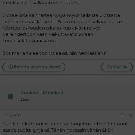
kuinka usein sellaisen voi laittaa?)
Apteekista kannattaa kysyä myös sellaista ulostetta
pehmentävää lääkettä. Niitä on paljon sellaisia, joita voi
käyttää raskauden aikana kun eivät imeydy
verenkiertoon vaan vaikuttavat suoraan
ruoansulatuskanavassa.
Jos maha tulee tosi kipeäksi, niin heti lääkäriin!
Ilmoita asiaton viesti
Vastaa
Kuukkeli, Kuukkeli
Jäsen
15.04.2012
#3
Itselläni oli loppuraskaudessa ongelma, etten tahtonut
saada suolta tyhjäksi. Tähän hoksasin vähän ällön