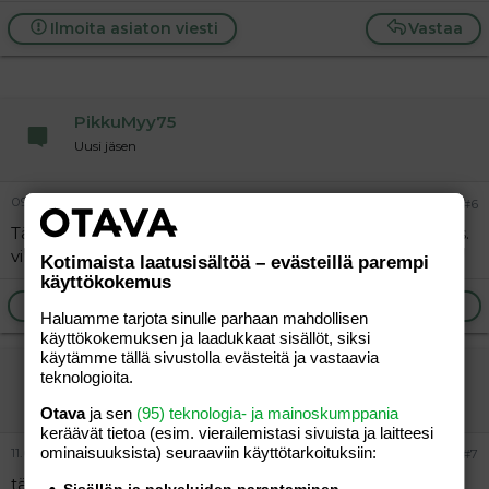
Ilmoita asiaton viesti
Vastaa
PikkuMyy75
Uusi jäsen
09.03.2006
#6
Täällä äiti 30v sekä tytöt 6/03 ja 6/05. Postia voi laittaa os.
virpi.gustafsson@kolumbus.fi
Kotimaista laatusisältöä – evästeillä parempi
käyttökokemus
Ilmoita asiaton viesti
Vastaa
Haluamme tarjota sinulle parhaan mahdollisen
käyttökokemuksen ja laadukkaat sisällöt, siksi
käytämme tällä sivustolla evästeitä ja vastaavia
alexa82
teknologioita.
Jäsen
Otava
ja sen
(95) teknologia- ja mainoskumppania
keräävät tietoa (esim. vierailemis­tasi sivuista ja laitteesi
ominaisuuk­sista) seuraaviin käyttötarkoituksiin:
11.03.2006
#7
täältä löytyis seuraa...ei noita *lapsellisii* kverei oo viel