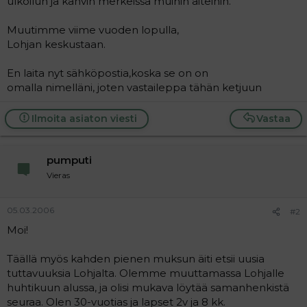
ulkoilun ja kahvin merkeissä muihin äiteihin.
a
j
Muutimme viime vuoden lopulla,
a
Lohjan keskustaan.
En laita nyt sähköpostia,koska se on on
omalla nimelläni, joten vastaileppa tähän ketjuun
Ilmoita asiaton viesti
Vastaa
pumputi
Vieras
05.03.2006
#2
Moi!
Täällä myös kahden pienen muksun äiti etsii uusia
tuttavuuksia Lohjalta. Olemme muuttamassa Lohjalle
huhtikuun alussa, ja olisi mukava löytää samanhenkistä
seuraa. Olen 30-vuotias ja lapset 2v ja 8 kk.