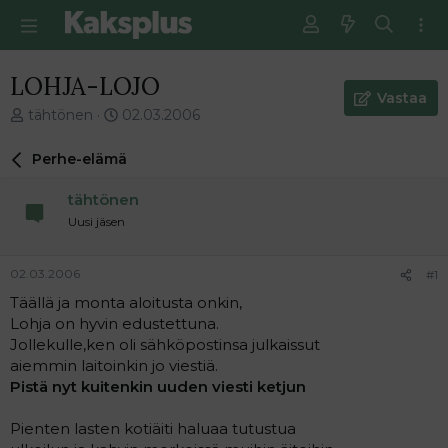
LOHJA-LOJO
Vastaa
V
E
tähtönen
02.03.2006
i
n
e
s
Perhe-elämä
s
i
t
m
tähtönen
i
m
Uusi jäsen
k
ä
e
i
t
n
02.03.2006
#1
j
e
Täällä ja monta aloitusta onkin,
u
n
Lohja on hyvin edustettuna.
n
v
a
i
Jollekulle,ken oli sähköpostinsa julkaissut
l
e
aiemmin laitoinkin jo viestiä.
o
s
Pistä nyt kuitenkin uuden viesti ketjun
i
t
t
i
Pienten lasten kotiäiti haluaa tutustua
t