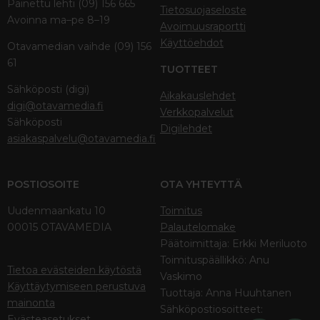
Painettu lehti (09) 156 665
Tietosuojaseloste
Avoinna ma–pe 8–19
Avoimuusraportti
Käyttöehdot
Otavamedian vaihde (09) 156
61
TUOTTEET
Sähköposti (digi)
Aikakauslehdet
digi@otavamedia.fi
Verkkopalvelut
Sähköposti
Digilehdet
asiakaspalvelu@otavamedia.fi
POSTIOSOITE
OTA YHTEYTTÄ
Uudenmaankatu 10
Toimitus
00015 OTAVAMEDIA
Palautelomake
Päätoimittaja: Erkki Meriluoto
Toimituspäällikkö: Anu
Tietoa evästeiden käytöstä
Vaskimo
Käyttäytymiseen perustuva
Tuottaja: Anna Huuhtanen
mainonta
Sähköpostiosoitteet:
Evästeasetukset