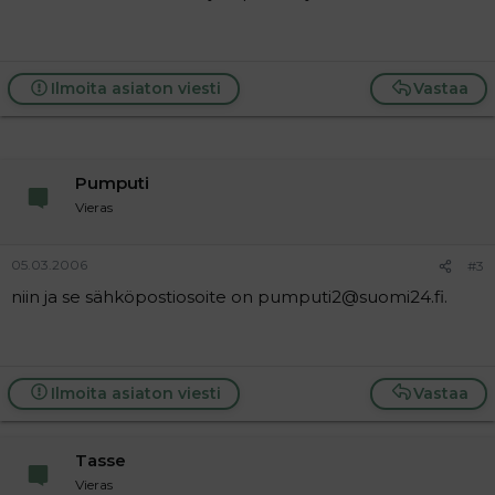
Ilmoita asiaton viesti
Vastaa
Pumputi
Vieras
05.03.2006
#3
niin ja se sähköpostiosoite on pumputi2@suomi24.fi.
Ilmoita asiaton viesti
Vastaa
Tasse
Vieras