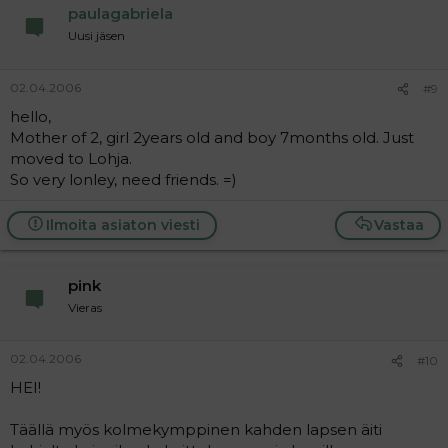
paulagabriela
Uusi jäsen
02.04.2006
#9
hello,
Mother of 2, girl 2years old and boy 7months old. Just
moved to Lohja.
So very lonley, need friends. =)
Ilmoita asiaton viesti
Vastaa
pink
Vieras
02.04.2006
#10
HEI!
Täällä myös kolmekymppinen kahden lapsen äiti