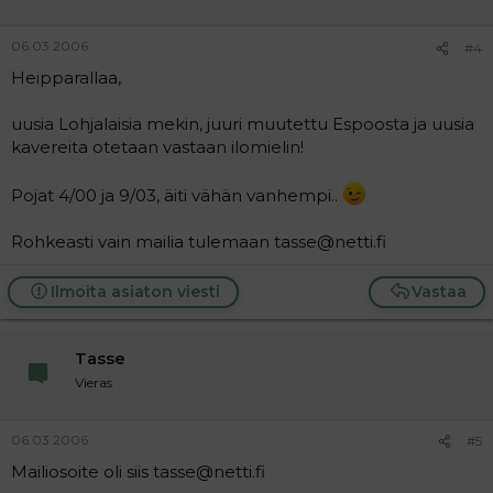
06.03.2006
#4
Heipparallaa,
uusia Lohjalaisia mekin, juuri muutettu Espoosta ja uusia
kavereita otetaan vastaan ilomielin!
Pojat 4/00 ja 9/03, äiti vähän vanhempi..
Rohkeasti vain mailia tulemaan tasse@netti.fi
Ilmoita asiaton viesti
Vastaa
Tasse
Vieras
06.03.2006
#5
Mailiosoite oli siis tasse@netti.fi