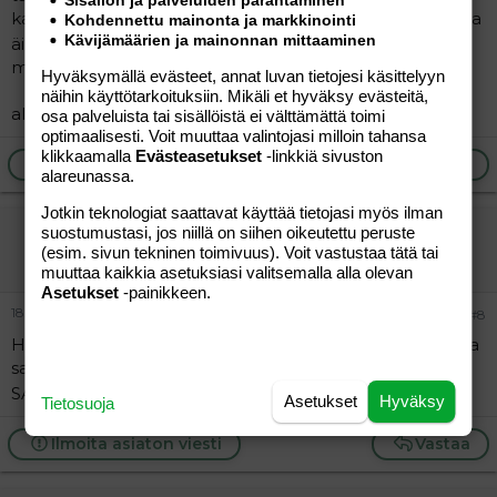
Sisällön ja palveluiden parantaminen
kauheesti ni ois kiva saada pikku herralle touhu seuraa ja
Kohdennettu mainonta ja markkinointi
Kävijämäärien ja mainonnan mittaaminen
äipälle juttu seuraa...
mä oon 23v ja herra on syntyny 4/05
Hyväksymällä evästeet, annat luvan tietojesi käsittelyyn
näihin käyttötarkoituksiin. Mikäli et hyväksy evästeitä,
alexa@luukku.com
osa palveluista tai sisällöistä ei välttämättä toimi
optimaalisesti. Voit muuttaa valintojasi milloin tahansa
klikkaamalla
Evästeasetukset
-linkkiä sivuston
Ilmoita asiaton viesti
Vastaa
alareunassa.
Jotkin teknologiat saattavat käyttää tietojasi myös ilman
HONEY23
suostumustasi, jos niillä on siihen oikeutettu peruste
(esim. sivun tekninen toimivuus). Voit vastustaa tätä tai
Vieras
muuttaa kaikkia asetuksiasi valitsemalla alla olevan
Asetukset
-painikkeen.
18.03.2006
#8
Hei täältäkin löytyis 23vkahen ipanan äiti lohjalta ....mailia
saa laittaa honey23@NETTI.FI......KIVA OIS TOTA MAILIA
SAADA JA TUTUSTUA MUKAVIIN IHMISIIN .....
Asetukset
Hyväksy
Tietosuoja
Ilmoita asiaton viesti
Vastaa