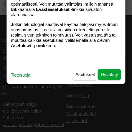
Perhe-elämä
optimaalisesti. Voit muuttaa valintojasi milloin tahansa
Verdana
klikkaamalla
Evästeasetukset
-linkkiä sivuston
alareunassa.
Jotkin teknologiat saattavat käyttää tietojasi myös ilman
suostumustasi, jos niillä on siihen oikeutettu peruste
(esim. sivun tekninen toimivuus). Voit vastustaa tätä tai
muuttaa kaikkia asetuksiasi valitsemalla alla olevan
ASIAKASPALVELU
MEDIATIEDOT
Asetukset
-painikkeen.
Digipalvelut (09) 156 6227
Tekniset tiedot, aikataulut ja
Avoinna ma–pe 8–19
ilmoitushinnat
Tietoa verkon kävijöistä
Painettu lehti (09) 156 665
Tietosuojaseloste
Asetukset
Hyväksy
Tietosuoja
Avoinna ma–pe 8–19
Avoimuusraportti
Käyttöehdot
Otavamedian vaihde (09) 156
61
TUOTTEET
Sähköposti (digi)
Aikakauslehdet
digi@otavamedia.fi
Verkkopalvelut
Sähköposti
Digilehdet
asiakaspalvelu@otavamedia.fi