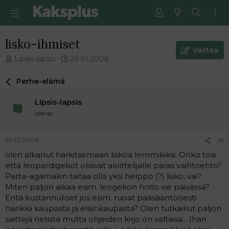
lisko-ihmiset
Vastaa
V
E
Lipsis-lapsis
29.01.2006
i
n
e
s
Perhe-elämä
s
i
t
m
Lipsis-lapsis
i
m
Vieras
k
ä
e
i
t
n
29.01.2006
#1
j
e
olen alkanut harkitsemaan liskoa lemmikiksi. Onko tosi
u
n
että leopardigekot olisivat aloittelijalle paras vaihtoehto?
n
v
a
i
Parta-agamakin taitaa olla yksi helppo (?) lisko, vai?
l
e
Miten paljon aikaa esim. leogekon hoito vie päivässä?
o
s
Entä kustannukset jos esim. ruoat pääsääntöisesti
i
t
hankkii kaupasta ja eläinkaupasta? Olen tutkaillut paljon
t
i
saitteja netistä mutta ohjeiden kirjo on valtaisa... Ihan
t