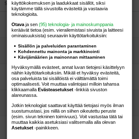
26
Trebuchet MS
Similar threads
käyttökokemuksen ja laadukkaat sisällöt, siksi
käytämme tällä sivustolla evästeitä ja vastaavia
Verdana
teknologioita.
osoite..
Otava
ja sen
(95) teknologia- ja mainoskumppania
Sateenkaari
Perhe-elämä
keräävät tietoa (esim. vierailemis­tasi sivuista ja laitteesi
Sateenkaari
08.01.2005
Perhe-elämä
0
ominaisuuk­sista) seuraaviin käyttötarkoituksiin:
lisäys edelliseen
Sisällön ja palveluiden parantaminen
Kohdennettu mainonta ja markkinointi
mamma -79
Perhe-elämä
mamma -79
15.05.2006
Perhe-elämä
0
Kävijämäärien ja mainonnan mittaaminen
Hyväksymällä evästeet, annat luvan tietojesi käsittelyyn
kouvola/lähialue
näihin käyttötarkoituksiin. Mikäli et hyväksy evästeitä,
tiger78
Perhe-elämä
osa palveluista tai sisällöistä ei välttämättä toimi
tiger78
23.07.2006
Perhe-elämä
0
optimaalisesti. Voit muuttaa valintojasi milloin tahansa
klikkaamalla
Evästeasetukset
-linkkiä sivuston
alareunassa.
Mese Kamuja???
GoodFather
Perhe-elämä
Jotkin teknologiat saattavat käyttää tietojasi myös ilman
GoodFather
26.06.2005
Perhe-elämä
0
suostumustasi, jos niillä on siihen oikeutettu peruste
(esim. sivun tekninen toimivuus). Voit vastustaa tätä tai
muuttaa kaikkia asetuksiasi valitsemalla alla olevan
Kuumeilijoita meseen/sähköpostiin?
Asetukset
-painikkeen.
Tuikku26
Perhe-elämä
Tuikku26
19.05.2005
Perhe-elämä
0