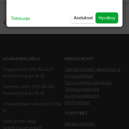
Asetukset
Hyväksy
Tietosuoja
Perhe-elämä
ASIAKASPALVELU
MEDIATIEDOT
Digipalvelut (09) 156 6227
Tekniset tiedot, aikataulut ja
Avoinna ma–pe 8–19
ilmoitushinnat
Tietoa verkon kävijöistä
Painettu lehti (09) 156 665
Tietosuojaseloste
Avoinna ma–pe 8–19
Avoimuusraportti
Käyttöehdot
Otavamedian vaihde (09) 156
61
TUOTTEET
Sähköposti (digi)
Aikakauslehdet
digi@otavamedia.fi