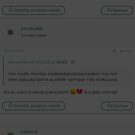
a
e
j
a
Ilmoita asiaton viesti
Vastaa
c
a
t
i
Annika88
o
n
Tunnettu jäsen
s
:
09.06.2026
#5 027
Alkuperäinen kirjoittaja
Iik88
:
Hei, mulla menikin keskiraskaudessa kesken tuo niin
teen paluuta tänne puolelle varmaan heti elokuussa.
Voi ei, olen todella pahoillani!
Kovasti voimia!
Ilmoita asiaton viesti
Vastaa
näännä