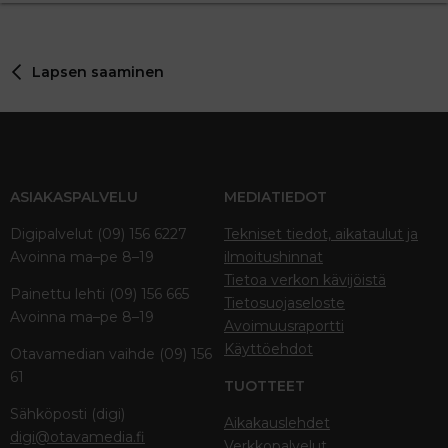
22
Times New Roman
26
Trebuchet MS
Lapsen saaminen
Verdana
ASIAKASPALVELU
MEDIATIEDOT
Digipalvelut (09) 156 6227
Tekniset tiedot, aikataulut ja
Avoinna ma–pe 8–19
ilmoitushinnat
Tietoa verkon kävijöistä
Painettu lehti (09) 156 665
Tietosuojaseloste
Avoinna ma–pe 8–19
Avoimuusraportti
Käyttöehdot
Otavamedian vaihde (09) 156
61
TUOTTEET
Sähköposti (digi)
Aikakauslehdet
digi@otavamedia.fi
Verkkopalvelut