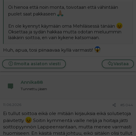
Oi hienoa että noin monta, toivotaan että vähintään
puolet saat pakkaseen
En ole kyennyt käymään oma Mehiläisessä tänään
Oksettaa ja sydän hakkaa mutta odotan mieluummin
lääkärin soittoa, en vain kykene katsomaan.
Huh, apua, tosi piinaavaa kyllä varmasti!
Ilmoita asiaton viesti
Vastaa
Annika88
Tunnettu jäsen
11.06.2026
#5 044
Ei tullut soittoa eikä ole mitään kirjauksia eikä solutietoja
päivitetty
Soitin kymmentä vaille neljä ja hoitaja jätti
soittopyynnön Lappeenrantaan, mutta menee varmasti
huomiseen. En käsitä mistä johtuu, eikö siitäkin olisi tullut