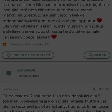
asti ihan erilainen fiilis kuin ensimmäisestä, voi toki johtua
ihan siitä että olen niin onnellinen tästä uudesta
mahdollisuudesta, jonka sain vastoin kaikkia
todennäköisyyksiä kun usko oli jo täysin loppunut
Olen niin kiitollinen lääkärille, että muisti minun joskus
ajatelleen ääneen duo stimiä, ja tarttui siihen ja näki
vaivaa sen opetellakseen
näännä
ja
Keltainenkukka92
R
e
a
Ilmoita asiaton viesti
Vastaa
c
t
i
Annika88
o
n
Tunnettu jäsen
s
:
12.06.2026
#5 048
Oli pakastettu 7-soluisena. Luin että ideaali kai olisi 8-
soluinen 3-päiväisenä ja aloin jo sitä hätäillä. Mutta eivät
olisi pakastaneet jos olisi näyttänyt huonolta. Eihän tässä
auta kuin elo/syyskuussa katsoa mitä tästä tulee. Iloitsin