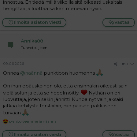
innostua. En tiedä millä viikoilla sitä oikeasti uskaltais
hengittää ja luottaa kaiken menevän hyvin.
Ilmoita asiaton viesti
Vastaa
Annika88
Tunnettu jäsen
09.06.2026
#5 032
Onnea
@näännä
punktioon huomenna
On ihan epäuskoinen olo, että ensinnäkin oikeasti sain
vielä solun ja että se hedelmöittyi
Nythän on eri
luovuttaja, joten sekin jännitti. Kunpa nyt vain jaksaisi
jatkaa kehitystä torstaihin, niin pääsee pakkaseen
turvaan
pienitoiveemme
ja
näännä
R
e
a
Ilmoita asiaton viesti
Vastaa