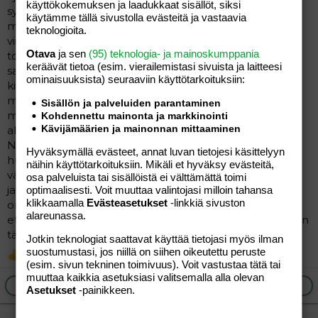
käyttökokemuksen ja laadukkaat sisällöt, siksi
syön 20.7. asti, samalla säästyn ensi viikon lomalla
käytämme tällä sivustolla evästeitä ja vastaavia
menkoilta. Nata-tuloksessa menee kuulemma 3-4
teknologioita.
viikkoa mutta lääkärin mielestä ehditään
Otava
ja sen
(95) teknologia- ja mainoskumppania
todennäköisesti silti syyskuussa tekemään pas. Hän
keräävät tietoa (esim. vierailemis­tasi sivuista ja laitteesi
sanoi että se tehdäänjoka tapauksessa Menopur-OI-
ominaisuuk­sista) seuraaviin käyttötarkoituksiin:
kiertoon, mutta natan perusteella hoitokaaviota
muokataan. En tiedä sitten mitä eri tapoja tähän on
Sisällön ja palveluiden parantaminen
mutta ilmeisesti muokkaukset eivät yleensä kohdistu
Kohdennettu mainonta ja markkinointi
Kävijämäärien ja mainonnan mittaaminen
alkukiertoon.
Nyt tosiaan pakastetaan kaikki alkiot, joten jos
Hyväksymällä evästeet, annat luvan tietojesi käsittelyyn
huomenna on hedelmöittyneitä niin piinailu jatkuu
näihin käyttötarkoituksiin. Mikäli et hyväksy evästeitä,
vähintään ensi viikon maanantaille, ja saattaahan viljely
osa palveluista tai sisällöistä ei välttämättä toimi
jatkua sitten vielä tiistaillekin. Oon kyllä nyt todella
optimaalisesti. Voit muuttaa valintojasi milloin tahansa
klikkaamalla
Evästeasetukset
-linkkiä sivuston
onnessani, että biologit huolehtii soluista tästä
alareunassa.
eteenpäin ja mä voin löysäillä elintapojen kanssa. Onhan
tässä tullutkin tiukisteltua koko kevät.
Jotkin teknologiat saattavat käyttää tietojasi myös ilman
suostumustasi, jos niillä on siihen oikeutettu peruste
Mariamimi
ja
Annika88
R
(esim. sivun tekninen toimivuus). Voit vastustaa tätä tai
e
muuttaa kaikkia asetuksiasi valitsemalla alla olevan
a
Ilmoita asiaton viesti
Vastaa
Asetukset
-painikkeen.
c
t
i