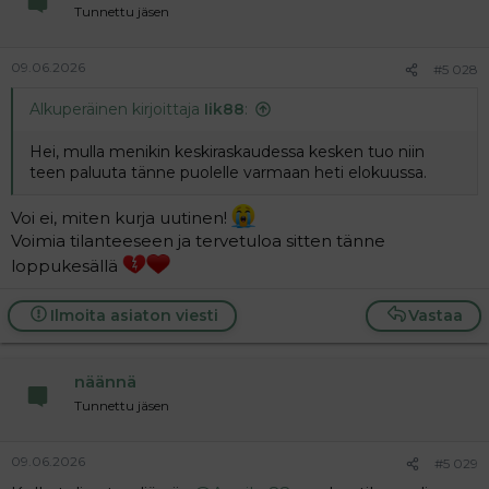
Tunnettu jäsen
09.06.2026
#5 028
Alkuperäinen kirjoittaja
Iik88
:
Hei, mulla menikin keskiraskaudessa kesken tuo niin
teen paluuta tänne puolelle varmaan heti elokuussa.
Voi ei, miten kurja uutinen!
Voimia tilanteeseen ja tervetuloa sitten tänne
loppukesällä
Ilmoita asiaton viesti
Vastaa
näännä
Tunnettu jäsen
09.06.2026
#5 029