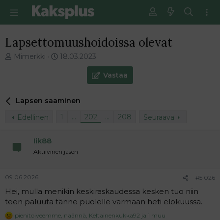
Lapsettomuushoidoissa olevat
V
E
Mimerkki
18.03.2023
i
n
e
s
Vastaa
s
i
t
m
Lapsen saaminen
i
m
k
ä
1
…
202
…
208
Edellinen
Seuraava
e
i
t
n
j
e
Iik88
u
n
Aktiivinen jäsen
n
v
a
i
l
e
09.06.2026
#5 026
o
s
Hei, mulla menikin keskiraskaudessa kesken tuo niin
i
t
teen paluuta tänne puolelle varmaan heti elokuussa.
t
i
t
pienitoiveemme
,
näännä
,
Keltainenkukka92
ja 1 muu
R