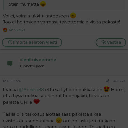
jotain murhetta
Voi ei, voimia ukki-tilanteeseen
Joo ei he tosiaan varmasti toivottomia alkioita pakasta!
Annika88
R
e
a
Ilmoita asiaton viesti
Vastaa
c
t
i
pienitoiveemme
o
n
Tunnettu jäsen
s
:
12.06.2026
#5 050
Ihanaa
@Annika88
että sait yhden pakkaseen
Harmi,
että hyviä uutisia seurannut huonojakin, toivotaan
parasta Ukille
Täällä olisi tarkoitus alottaa taas pitkästä aikaa
ovistestaus sunnuntaina
omien laskujen mukaan
siirto mahdollinen juhannuksen jälkeen. Toisaalta en