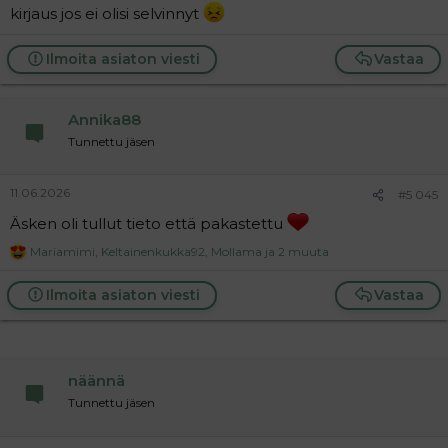
kirjaus jos ei olisi selvinnyt
Ilmoita asiaton viesti
Vastaa
Annika88
Tunnettu jäsen
11.06.2026
#5 045
Äsken oli tullut tieto että pakastettu
Mariamimi
,
Keltainenkukka92
,
Mollama
ja 2 muuta
R
e
a
Ilmoita asiaton viesti
Vastaa
c
t
i
o
n
näännä
s
:
Tunnettu jäsen