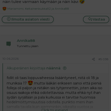
näin tulee varmaan käymään ja näin kävi
Mariamimi
,
Keltainenkukka92
ja
Annika88
R
e
a
Ilmoita asiaton viesti
Vastaa
c
t
i
o
n
Annika88
s
:
Tunnettu jäsen
10.06.2026
#5 038
Alkuperäinen kirjoittaja
näännä
:
follit oli taas loppuvaiheessa lisääntyneet, niitä oli 18 ja
muniksia 17
mutta lääkäri erikseen sanoi että pieniä
folleja oli paljon ja niitäkin siis tyhjennettiin, joten aika iso
osuus raakoja ehkä odotettavissa. mutta ehkä nyt ihan
sydän syrjällään ja pala kurkussa ei tarvitse huomisia
hedelmöittymisuutisia odotella. punktio meni ihan
samalla tavalla kuin aiemminkin, oikealta vuotoa ja
Click to expand...