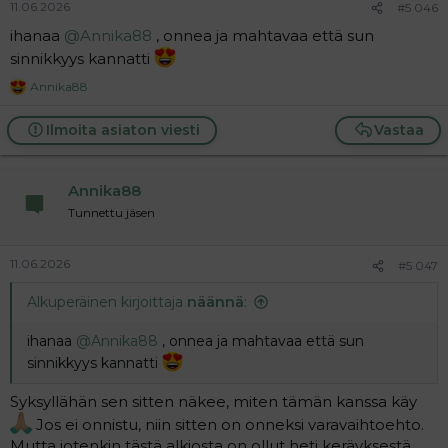
11.06.2026
#5 046
ihanaa
@Annika88
, onnea ja mahtavaa että sun
sinnikkyys kannatti
Annika88
R
e
a
Ilmoita asiaton viesti
Vastaa
c
t
i
Annika88
o
n
Tunnettu jäsen
s
:
11.06.2026
#5 047
Alkuperäinen kirjoittaja
näännä
:
ihanaa
@Annika88
, onnea ja mahtavaa että sun
sinnikkyys kannatti
Syksyllähän sen sitten näkee, miten tämän kanssa käy
Jos ei onnistu, niin sitten on onneksi varavaihtoehto.
Mutta jotenkin tästä alkiosta on ollut heti keräyksestä