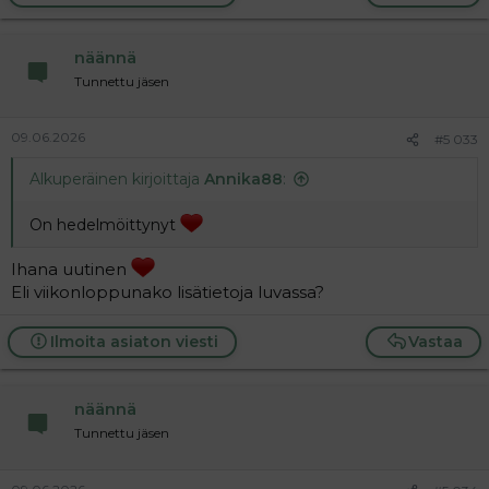
c
t
i
näännä
o
n
Tunnettu jäsen
s
:
09.06.2026
#5 033
Alkuperäinen kirjoittaja
Annika88
:
On hedelmöittynyt
Ihana uutinen
Eli viikonloppunako lisätietoja luvassa?
Ilmoita asiaton viesti
Vastaa
näännä
Tunnettu jäsen