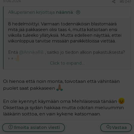
11.06.2026
#5 041
Alkuperäinen kirjoittaja
näännä
:
8 hedelmöittyi. Varmaan todennäköisin blastomäärä
mitä jää pakkaseen olisi taas 4, mutta katsotaan ensi
viikolla tuleeko yllätyksiä. Mutta edelleen näyttää, ettei
viikonloppua tarvitse missään paniikkitiloissa viettää.
Entä
@Annika88
, saitko jo tiedon alkion pakastuksesta?
Click to expand...
Alkuperäinen kirjoittaja
näännä
:
Oi hienoa että noin monta, toivotaan että vähintään
8 hedelmöittyi. Varmaan todennäköisin
blastomäärä mitä jää pakkaseen olisi taas 4, mutta
puolet saat pakkaseen
katsotaan ensi viikolla tuleeko yllätyksiä. Mutta
edelleen näyttää, ettei viikonloppua tarvitse
En ole kyennyt käymään oma Mehiläisessä tänään
missään paniikkitiloissa viettää.
Oksettaa ja sydän hakkaa mutta odotan mieluummin
lääkärin soittoa, en vain kykene katsomaan.
Entä
@Annika88
, saitko jo tiedon alkion
Click to expand...
pakastuksesta?
Ilmoita asiaton viesti
Vastaa
Alkuperäinen kirjoittaja
näännä
: