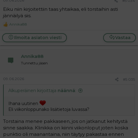
09.06.2026
#5 034
Eiku niin kirjoitettiin taas yhtaikaa, eli torstaihin asti
jännäilyä siis.
Annika88
R
e
a
Ilmoita asiaton viesti
Vastaa
c
t
i
Annika88
o
n
Tunnettu jäsen
s
:
09.06.2026
#5 035
Alkuperäinen kirjoittaja
näännä
:
Ihana uutinen
Eli viikonloppunako lisätietoja luvassa?
Torstaina menee pakkaseen, jos on jatkanut kehitystä
sinne saakka. Klinikka on kiinni viikonloput joten koska
punktio oli maanantaina, niin täytyy pakastaa ennen