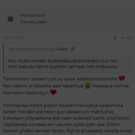
i
o
n
Mariamimi
s
:
Tunnettu jäsen
09.06.2026
#5 031
Alkuperäinen kirjoittaja
Iik88
:
Hei, mulla menikin keskiraskaudessa kesken tuo niin
teen paluuta tänne puolelle varmaan heti elokuussa.
Tämmöiset uutiset tuntuu aivan käsittämättömiltä
Niin väärin, ei tällaista saisi tapahtua
Halaus ja voimia
tilanteen käsittelyyn
Pelottavaa miten paljon keskenmenoja ja epäonnea
tähän meidän pieneen porukkaan on mahtunut.
Esikoisen yritysaikana sitä vaan sokeasti luotti, että testin
näyttäessä plussaa sen vauvan kyllä syliin saa. Silloin
teinkin yhden ainoan testin. Nyt ei plussasta uskalla enää