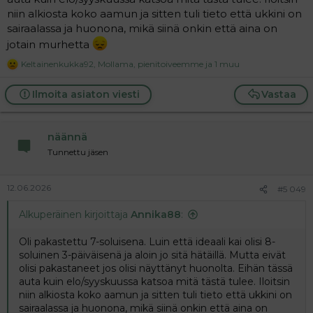
niin alkiosta koko aamun ja sitten tuli tieto että ukkini on
sairaalassa ja huonona, mikä siinä onkin että aina on
jotain murhetta
Keltainenkukka92
,
Mollama
,
pienitoiveemme
ja 1 muu
R
e
a
Ilmoita asiaton viesti
Vastaa
c
t
i
näännä
o
n
Tunnettu jäsen
s
:
12.06.2026
#5 049
Alkuperäinen kirjoittaja
Annika88
:
Oli pakastettu 7-soluisena. Luin että ideaali kai olisi 8-
soluinen 3-päiväisenä ja aloin jo sitä hätäillä. Mutta eivät
olisi pakastaneet jos olisi näyttänyt huonolta. Eihän tässä
auta kuin elo/syyskuussa katsoa mitä tästä tulee. Iloitsin
niin alkiosta koko aamun ja sitten tuli tieto että ukkini on
sairaalassa ja huonona, mikä siinä onkin että aina on