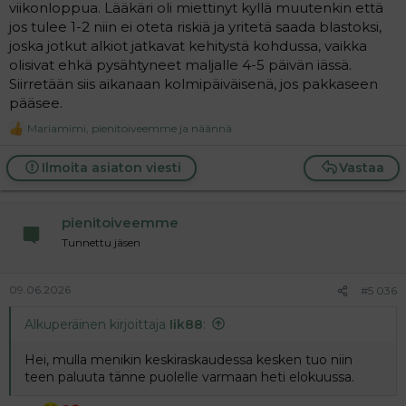
viikonloppua. Lääkäri oli miettinyt kyllä muutenkin että
jos tulee 1-2 niin ei oteta riskiä ja yritetä saada blastoksi,
joska jotkut alkiot jatkavat kehitystä kohdussa, vaikka
olisivat ehkä pysähtyneet maljalle 4-5 päivän iässä.
Siirretään siis aikanaan kolmipäiväisenä, jos pakkaseen
pääsee.
Mariamimi
,
pienitoiveemme
ja
näännä
R
e
a
Ilmoita asiaton viesti
Vastaa
c
t
i
pienitoiveemme
o
n
Tunnettu jäsen
s
:
09.06.2026
#5 036
Alkuperäinen kirjoittaja
Iik88
:
Hei, mulla menikin keskiraskaudessa kesken tuo niin
teen paluuta tänne puolelle varmaan heti elokuussa.