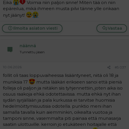
Eikä
Voimia niin paljon sinne! Miten tää on niin
epäreilua, mikä ihmeen musta pilvi tänne ylle onkaan
nyt jäänyt!
Ilmoita asiaton viesti
Vastaa
näännä
Tunnettu jäsen
10.06.2026
#5 037
follit oli taas loppuvaiheessa lisääntyneet, niitä oli 18 ja
muniksia 17
mutta lääkäri erikseen sanoi että pieniä
folleja oli paljon ja niitäkin siis tyhjennettiin, joten aika iso
osuus raakoja ehkä odotettavissa. mutta ehkä nyt ihan
sydän syrjällään ja pala kurkussa ei tarvitse huomisia
hedelmöittymisuutisia odotella. punktio meni ihan
samalla tavalla kuin aiemminkin, oikealta vuotoa ja
tamponi sinne, vasemmalta piti painaa että munasarja
saatiin ulottuville. kerroin jo etukäteen hoitajalle että