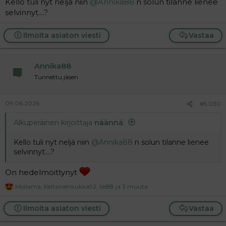
Kello tuli nyt neljä niin
@Annika88
n solun tilanne lienee
selvinnyt....?
Ilmoita asiaton viesti
Vastaa
Annika88
Tunnettu jäsen
09.06.2026
#5 030
Alkuperäinen kirjoittaja
näännä
:
Kello tuli nyt neljä niin
@Annika88
n solun tilanne lienee
selvinnyt....?
On hedelmöittynyt
Mollama
,
Keltainenkukka92
,
Iik88
ja 3 muuta
R
e
a
Ilmoita asiaton viesti
Vastaa
c
t