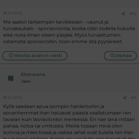
18.04.2012
#10
Me saatiin tärkeimpiin tarvikkeisiin - vaunut ja
turvakaukalo - sponsorointia, koska oltiin todella tiukoilla
eikä noita ilman oikein pärjäisi. Myös turvaistuimen
ostamista sponsoroitiin, tosin emme sitä pyytäneet.
Ilmoita asiaton viesti
Vastaa
Elomeena
Jäsen
18.04.2012
#11
Kyllä saadaan apua isompiin hankintoihin ja
isovanhemmat ihan haluavat päästä osallistumaan niin
tavaran kuin läsnäolonkin merkeissä. En näe siinä mitään
pahaa, noloa tai omituista. Meillä tosiaan minä olen
kotona ja mies töissä ja vaikka rahat ovat tiukilla niin ihan
hyvin tässä elellään. Kaikki apu on kyllä aina tervetullutta