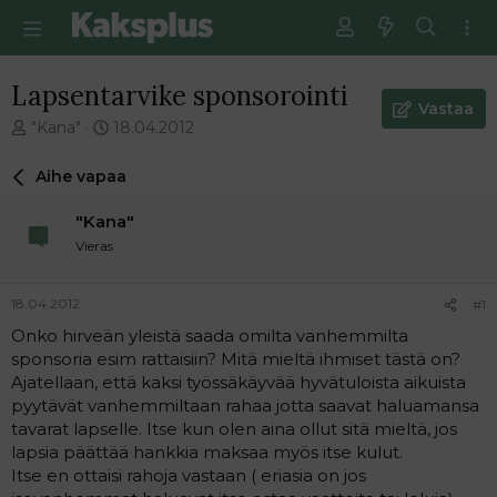
Lapsentarvike sponsorointi
Vastaa
V
E
"Kana"
18.04.2012
i
n
e
s
Aihe vapaa
s
i
t
m
"Kana"
i
m
Vieras
k
ä
e
i
t
n
18.04.2012
#1
j
e
Onko hirveän yleistä saada omilta vanhemmilta
u
n
sponsoria esim rattaisiin? Mitä mieltä ihmiset tästä on?
n
v
a
i
Ajatellaan, että kaksi työssäkäyvää hyvätuloista aikuista
l
e
pyytävät vanhemmiltaan rahaa jotta saavat haluamansa
o
s
tavarat lapselle. Itse kun olen aina ollut sitä mieltä, jos
i
t
lapsia päättää hankkia maksaa myös itse kulut.
t
i
Itse en ottaisi rahoja vastaan ( eriasia on jos
t