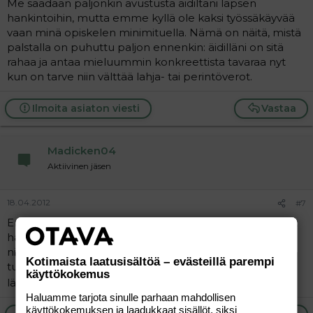
Me saadaan paljonkin avustusta äidiltäni lapsen
hankintoihin, mutta emme kyllä ole kaksi työssäkäyvää
vaan minä opiskelen minimituella. Nämä on näitä, mistä
palstalla on puhuttu paljon ennenkin: äidilläni on sitä
rahaa ja antaa mieluummin konkreettista tavaraa nyt
kun on tarve niin välttää lahja- tai perintöverot.
Ilmoita asiaton viesti
Vastaa
Madicken04
Aktiivinen jäsen
18.04.2012
#7
En menisi mitään pyytämään, mutta jos isovanhemmat
haluaisivat jotain ostaa tai noihin tavaroihin rahaa antaa
niin kiitollisuudella ottaisin vastaan. Niin hyvätuloinen
Kotimaista laatusisältöä – evästeillä parempi
tuskin koskaan olisin etteikö se vähintään mieltä
käyttökokemus
lämmitä.
Haluamme tarjota sinulle parhaan mahdollisen
käyttökokemuksen ja laadukkaat sisällöt, siksi