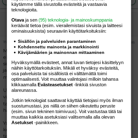
Ilmoita asiaton viesti
Vastaa
käytämme tällä sivustolla evästeitä ja vastaavia
teknologioita.
Vinkuiita
Otava
ja sen
(95) teknologia- ja mainoskumppania
keräävät tietoa (esim. vierailemis­tasi sivuista ja laitteesi
Jäsen
ominaisuuk­sista) seuraaviin käyttötarkoituksiin:
Sisällön ja palveluiden parantaminen
18.04.2012
#8
Kohdennettu mainonta ja markkinointi
Me ollaan niin nopeita liikkeissämme, ettei sponsorit
Kävijämäärien ja mainonnan mittaaminen
ehdi mukaan. Todella harvoin jutellaan muiden kuullen
Hyväksymällä evästeet, annat luvan tietojesi käsittelyyn
siitä, mitä taas pitäis hankkia.. sukulaisperhe näin tekee,
näihin käyttötarkoituksiin. Mikäli et hyväksy evästeitä,
ja kohta joku jo tavaran heille kantaa. En valita, kantais
osa palveluista tai sisällöistä ei välttämättä toimi
mullekin, jos sais mahdollisuuden
optimaalisesti. Voit muuttaa valintojasi milloin tahansa
klikkaamalla
Evästeasetukset
-linkkiä sivuston
Usein saadaan isovanhemmilta tuomisina lasten
alareunassa.
vaatteita ja leluja. Se tuntuu mukavalta ja tietysti
Jotkin teknologiat saattavat käyttää tietojasi myös ilman
taloudellisestikin on hyvä juttu meille
Isommat
suostumustasi, jos niillä on siihen oikeutettu peruste
hankinnat hoidetaan sitten itse.
(esim. sivun tekninen toimivuus). Voit vastustaa tätä tai
muuttaa kaikkia asetuksiasi valitsemalla alla olevan
Asetukset
-painikkeen.
Ystävälläni muuten on viisi lasta, joille hän ei ole
kertaakaan (näin sanoi itse) ostanut esim. talvivaatteita
tai harrastusvälineitä.. Isovanhemmat siis auttavat