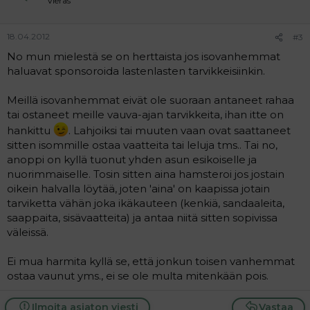
Vieras
18.04.2012
#3
No mun mielestä se on herttaista jos isovanhemmat
haluavat sponsoroida lastenlasten tarvikkeisiinkin.
Meillä isovanhemmat eivät ole suoraan antaneet rahaa
tai ostaneet meille vauva-ajan tarvikkeita, ihan itte on
hankittu
. Lahjoiksi tai muuten vaan ovat saattaneet
sitten isommille ostaa vaatteita tai leluja tms.. Tai no,
anoppi on kyllä tuonut yhden asun esikoiselle ja
nuorimmaiselle. Tosin sitten aina hamsteroi jos jostain
oikein halvalla löytää, joten 'aina' on kaapissa jotain
tarviketta vähän joka ikäkauteen (kenkiä, sandaaleita,
saappaita, sisävaatteita) ja antaa niitä sitten sopivissa
väleissä.
Ei mua harmita kyllä se, että jonkun toisen vanhemmat
ostaa vaunut yms., ei se ole multa mitenkään pois.
Ilmoita asiaton viesti
Vastaa