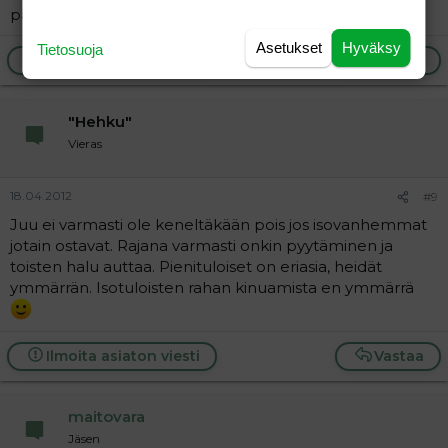
paljonkin.
Asetukset
Hyväksy
Tietosuoja
Ilmoita asiaton viesti
Vastaa
"Hehku"
Vieras
18.04.2012
#9
Juu ei varmasti ole keneltäkään pois jos isovanhemmat
jotain ostavat. Rajana varmasti onkin pyytäminen ja
toisten halu auttaa. Pienituloiset on eriasia, heidät
ymmärrän. Isotuloisten rahan kinuamista en ymmärrä
Ilmoita asiaton viesti
Vastaa
maitovara
Jäsen