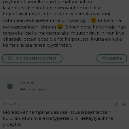
pyytäneet keneltäkään tai mistään rahaa
lastentarvikkeisiin. Lapsen isovanhemmat itse
tarjoutuivat (hyvä jottei oikeen vaatimalla vaatinu)
ostamaan esikoisellemme pinnasängyn
Enkä minä
nyt vastaankaan laittanu
Onhan noita hankintoja ihan
tarpeeksi itselle maksettavaksi muutenkin, niin ihan kiva
oli saada jostain edes pientä helpotusta. Mutta en kyllä
kehtaisi alkaa rahaa pyytämään.
Ilmoita asiaton viesti
Vastaa
SeInka
Aktiivinen jäsen
18.04.2012
#6
Moni isovanhempi haluaa osallistua lapsenlapsen
kuluihin. Mun mielestä typerää olisi kieltäytyä, ihme
ylpeyttä.