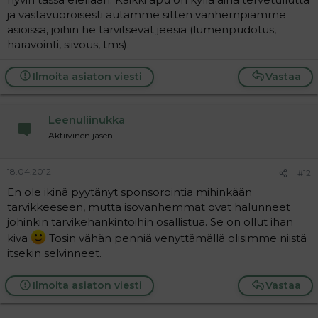
ja vastavuoroisesti autamme sitten vanhempiamme
asioissa, joihin he tarvitsevat jeesiä (lumenpudotus,
haravointi, siivous, tms).
Ilmoita asiaton viesti
Vastaa
Leenuliinukka
Aktiivinen jäsen
18.04.2012
#12
En ole ikinä pyytänyt sponsorointia mihinkään
tarvikkeeseen, mutta isovanhemmat ovat halunneet
johinkin tarvikehankintoihin osallistua. Se on ollut ihan
kiva
Tosin vähän penniä venyttämällä olisimme niistä
itsekin selvinneet.
Ilmoita asiaton viesti
Vastaa