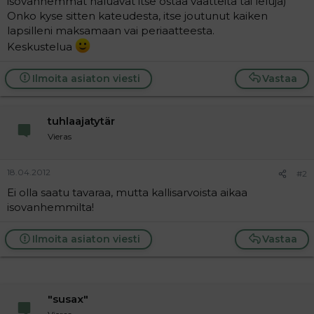
isovanhemmat haluavat itse ostaa vaatteita tai leluja)
a
Onko kyse sitten kateudesta, itse joutunut kaiken
j
lapsilleni maksamaan vai periaatteesta.
a
Keskustelua
Ilmoita asiaton viesti
Vastaa
tuhlaajatytär
Vieras
18.04.2012
#2
Ei olla saatu tavaraa, mutta kallisarvoista aikaa
isovanhemmilta!
Ilmoita asiaton viesti
Vastaa
"susax"