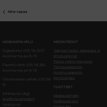
Aihe vapaa
ASIAKASPALVELU
MEDIATIEDOT
Digipalvelut (09) 156 6227
Tekniset tiedot, aikataulut ja
Avoinna ma–pe 8–19
ilmoitushinnat
Tietoa verkon kävijöistä
Painettu lehti (09) 156 665
Tietosuojaseloste
Avoinna ma–pe 8–19
Avoimuusraportti
Käyttöehdot
Otavamedian vaihde (09) 156
61
TUOTTEET
Sähköposti (digi)
Aikakauslehdet
digi@otavamedia.fi
Verkkopalvelut
Sähköposti
Digilehdet