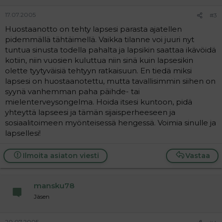
17.07.2005
#3
Huostaanotto on tehty lapsesi parasta ajatellen
pidemmällä tähtäimellä. Vaikka tilanne voi juuri nyt
tuntua sinusta todella pahalta ja lapsikin saattaa ikävöidä
kotiin, niin vuosien kuluttua niin sinä kuin lapsesikin
olette tyytyväisiä tehtyyn ratkaisuun. En tiedä miksi
lapsesi on huostaanotettu, mutta tavallisimmin siihen on
syynä vanhemman paha päihde- tai
mielenterveysongelma. Hoida itsesi kuntoon, pidä
yhteyttä lapseesi ja tämän sijaisperheeseen ja
sosiaalitoimeen myönteisessä hengessä. Voimia sinulle ja
lapsellesi!
Ilmoita asiaton viesti
Vastaa
mansku78
Jäsen
20.07.2005