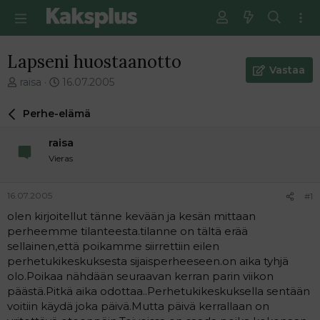
Lapseni huostaanotto
Vastaa
V
E
raisa
16.07.2005
i
n
e
s
Perhe-elämä
s
i
t
m
raisa
i
m
Vieras
k
ä
e
i
t
n
16.07.2005
#1
j
e
olen kirjoitellut tänne kevään ja kesän mittaan
u
n
perheemme tilanteesta.tilanne on tältä erää
n
v
a
i
sellainen,että poikamme siirrettiin eilen
l
e
perhetukikeskuksesta sijaisperheeseen.on aika tyhjä
o
s
olo.Poikaa nähdään seuraavan kerran parin viikon
i
t
päästä.Pitkä aika odottaa..Perhetukikeskuksella sentään
t
i
voitiin käydä joka päivä.Mutta päivä kerrallaan on
t