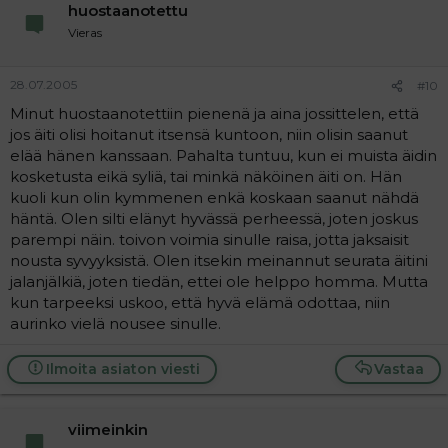
huostaanotettu
Vieras
28.07.2005
#10
Minut huostaanotettiin pienenä ja aina jossittelen, että
jos äiti olisi hoitanut itsensä kuntoon, niin olisin saanut
elää hänen kanssaan. Pahalta tuntuu, kun ei muista äidin
kosketusta eikä syliä, tai minkä näköinen äiti on. Hän
kuoli kun olin kymmenen enkä koskaan saanut nähdä
häntä. Olen silti elänyt hyvässä perheessä, joten joskus
parempi näin. toivon voimia sinulle raisa, jotta jaksaisit
nousta syvyyksistä. Olen itsekin meinannut seurata äitini
jalanjälkiä, joten tiedän, ettei ole helppo homma. Mutta
kun tarpeeksi uskoo, että hyvä elämä odottaa, niin
aurinko vielä nousee sinulle.
Ilmoita asiaton viesti
Vastaa
viimeinkin