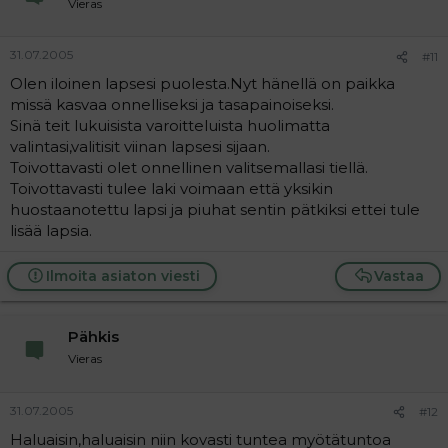
Vieras
31.07.2005
#11
Olen iloinen lapsesi puolesta.Nyt hänellä on paikka
missä kasvaa onnelliseksi ja tasapainoiseksi.
Sinä teit lukuisista varoitteluista huolimatta
valintasi,valitisit viinan lapsesi sijaan.
Toivottavasti olet onnellinen valitsemallasi tiellä.
Toivottavasti tulee laki voimaan että yksikin
huostaanotettu lapsi ja piuhat sentin pätkiksi ettei tule
lisää lapsia.
Ilmoita asiaton viesti
Vastaa
Pähkis
Vieras
31.07.2005
#12
Haluaisin,haluaisin niin kovasti tuntea myötätuntoa