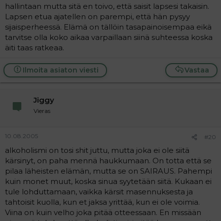
hallintaan mutta sitä en toivo, että saisit lapsesi takaisin.
Lapsen etua ajatellen on parempi, että hän pysyy
sijaisperheessä. Elämä on tällöin tasapainoisempaa eikä
tarvitse olla koko aikaa varpaillaan siinä suhteessa koska
äiti taas ratkeaa.
Ilmoita asiaton viesti
Vastaa
Jiggy
Vieras
10.08.2005
#20
alkoholismi on tosi shit juttu, mutta joka ei ole siitä
kärsinyt, on paha mennä haukkumaan. On totta että se
pilaa läheisten elämän, mutta se on SAIRAUS. Pahempi
kuin monet muut, koska sinua syytetään siitä. Kukaan ei
tule lohduttamaan, vaikka kärsit masennuksesta ja
tahtoisit kuolla, kun et jaksa yrittää, kun ei ole voimia.
Viina on kuin velho joka pitää otteessaan. En missään