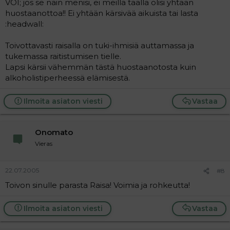
VOI; jos se näin menisi, ei meillä täällä olisi yhtään
huostaanottoa!! Ei yhtään kärsivää aikuista tai lasta
:headwall:
Toivottavasti raisalla on tuki-ihmisiä auttamassa ja
tukemassa raitistumisen tielle.
Lapsi kärsii vähemmän tästä huostaanotosta kuin
alkoholistiperheessä elämisestä.
Ilmoita asiaton viesti
Vastaa
Onomato
Vieras
22.07.2005
#8
Toivon sinulle parasta Raisa! Voimia ja rohkeutta!
Ilmoita asiaton viesti
Vastaa