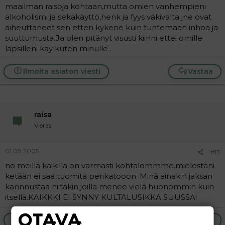
maailman raisoja kohtaan,mutta omien vanhempieni
alkoholismi ja sekakäyttö,henk ja fyys väkivalta jne ovat
aiheuttaneet sen etten kykene kuin tuntemaan inhoa ja
suuttumusta.Ja olen pitänyt visusti kiinni ettei omille
lapsilleni käy kuten minulle .
Ilmoita asiaton viesti
Vastaa
raisa
Vieras
01.08.2005
#13
no meillä kaikilla on varmasti kohtalommme.mielestäni
ketään ei saa tuomita perikatooon .Minä ainakin jaksan
kannnustaa niitäkin joilla menee vielä huonommin kuin
itsellä.KAIKKKI EI SYNNY KULTALUSIKKA SUUSSA!
Ilmoita asiaton viesti
Vastaa