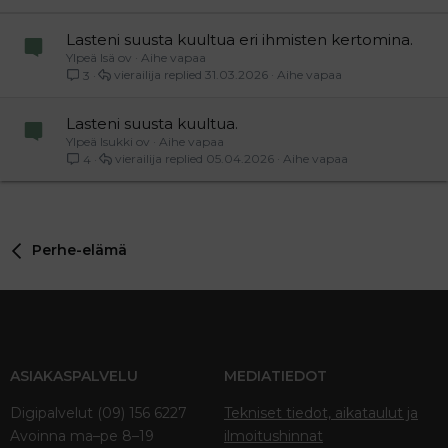
Verdana
Lasteni suusta kuultua eri ihmisten kertomina.
Ylpeä Isä ov
Aihe vapaa
vierailija
31.03.2026
Aihe vapaa
3
Lasteni suusta kuultua.
Ylpeä Isukki ov
Aihe vapaa
vierailija
05.04.2026
Aihe vapaa
4
Perhe-elämä
ASIAKASPALVELU
MEDIATIEDOT
Digipalvelut (09) 156 6227
Tekniset tiedot, aikataulut ja
Avoinna ma–pe 8–19
ilmoitushinnat