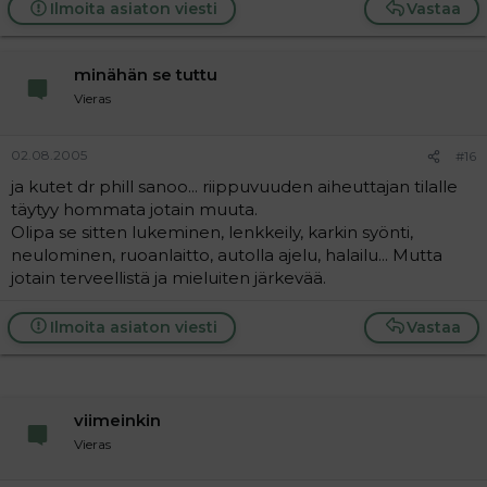
Ilmoita asiaton viesti
Vastaa
minähän se tuttu
Vieras
02.08.2005
#16
ja kutet dr phill sanoo... riippuvuuden aiheuttajan tilalle
täytyy hommata jotain muuta.
Olipa se sitten lukeminen, lenkkeily, karkin syönti,
neulominen, ruoanlaitto, autolla ajelu, halailu... Mutta
jotain terveellistä ja mieluiten järkevää.
Ilmoita asiaton viesti
Vastaa
viimeinkin
Vieras