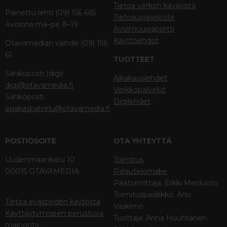
Tietoa verkon kävijöistä
Painettu lehti (09) 156 665
Tietosuojaseloste
Avoinna ma–pe 8–19
Avoimuusraportti
Käyttöehdot
Otavamedian vaihde (09) 156
61
TUOTTEET
Sähköposti (digi)
Aikakauslehdet
digi@otavamedia.fi
Verkkopalvelut
Sähköposti
Digilehdet
asiakaspalvelu@otavamedia.fi
POSTIOSOITE
OTA YHTEYTTÄ
Uudenmaankatu 10
Toimitus
00015 OTAVAMEDIA
Palautelomake
Päätoimittaja: Erkki Meriluoto
Toimituspäällikkö: Anu
Tietoa evästeiden käytöstä
Vaskimo
Käyttäytymiseen perustuva
Tuottaja: Anna Huuhtanen
mainonta