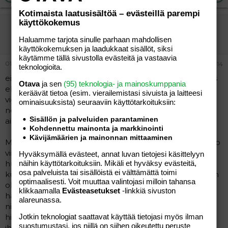
Kotimaista laatusisältöä – evästeillä parempi
käyttökokemus
hups
Vieras
Haluamme tarjota sinulle parhaan mahdollisen
käyttökokemuksen ja laadukkaat sisällöt, siksi
käytämme tällä sivustolla evästeitä ja vastaavia
01.08.2005
#14
teknologioita.
ei kai kukaan ole kehunutkaan olevansa rikkaampi yms
Otava
ja sen
(95) teknologia- ja mainoskumppania
elämä helpompaa, yleisesti ottaen vaan loppupään
keräävät tietoa (esim. vierailemis­tasi sivuista ja laitteesi
viestit on olleet joidenkin omia tuntemuksia. Kai niitä
ominaisuuk­sista) seuraaviin käyttötarkoituksiin:
negatiivisiakin mielipiteitä saa ilmaista kuten Raisa jo
Sisällön ja palveluiden parantaminen
aiemminkin totesit??????
Kohdennettu mainonta ja markkinointi
Kävijämäärien ja mainonnan mittaaminen
Minun mielestäni myös on jokaisen oma valinta se juoko
viinaa, ja juoko niin paljon että lapset tai lapsi otetaan
Hyväksymällä evästeet, annat luvan tietojesi käsittelyyn
huostaan. Aikamoiset traumat taitaa lapselle jäädä
näihin käyttötarkoituksiin. Mikäli et hyväksy evästeitä,
osa palveluista tai sisällöistä ei välttämättä toimi
kuten olemme jo aiemmista viesteistä huomanneet. En
optimaalisesti. Voit muuttaa valintojasi milloin tahansa
ole ollenkaan varma onko tämä Raisan oikea paikka
klikkaamalla
Evästeasetukset
-linkkiä sivuston
hakea hyväksyntää ja kannustusta ja halituksia, minulta
alareunassa.
niitä ei kummemmin ainakaan riitä. Sorry vaan. Toki on
hienoa että olet kuivilla, mutta kaipa ne sossun
Jotkin teknologiat saattavat käyttää tietojasi myös ilman
suostumustasi, jos niillä on siihen oikeutettu peruste
ihmisetkin haluaa tosiaan nähdä että pysyt kuivilla,