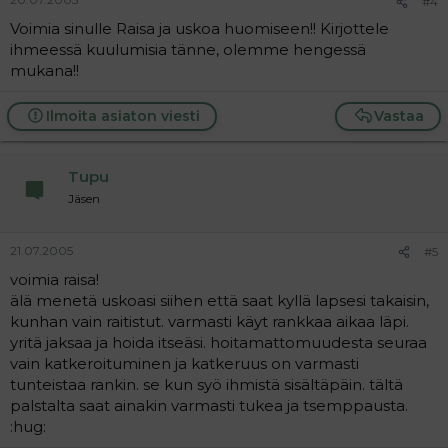
#4
Voimia sinulle Raisa ja uskoa huomiseen!! Kirjottele
ihmeessä kuulumisia tänne, olemme hengessä
mukana!!
Ilmoita asiaton viesti
Vastaa
Tupu
Jäsen
21.07.2005
#5
voimia raisa!
älä menetä uskoasi siihen että saat kyllä lapsesi takaisin,
kunhan vain raitistut. varmasti käyt rankkaa aikaa läpi.
yritä jaksaa ja hoida itseäsi. hoitamattomuudesta seuraa
vain katkeroituminen ja katkeruus on varmasti
tunteistaa rankin. se kun syö ihmistä sisältäpäin. tältä
palstalta saat ainakin varmasti tukea ja tsemppausta.
:hug: