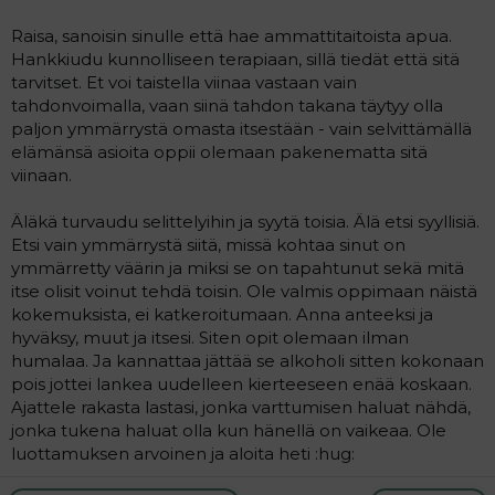
Raisa, sanoisin sinulle että hae ammattitaitoista apua.
Hankkiudu kunnolliseen terapiaan, sillä tiedät että sitä
tarvitset. Et voi taistella viinaa vastaan vain
tahdonvoimalla, vaan siinä tahdon takana täytyy olla
paljon ymmärrystä omasta itsestään - vain selvittämällä
elämänsä asioita oppii olemaan pakenematta sitä
viinaan.
Äläkä turvaudu selittelyihin ja syytä toisia. Älä etsi syyllisiä.
Etsi vain ymmärrystä siitä, missä kohtaa sinut on
ymmärretty väärin ja miksi se on tapahtunut sekä mitä
itse olisit voinut tehdä toisin. Ole valmis oppimaan näistä
kokemuksista, ei katkeroitumaan. Anna anteeksi ja
hyväksy, muut ja itsesi. Siten opit olemaan ilman
humalaa. Ja kannattaa jättää se alkoholi sitten kokonaan
pois jottei lankea uudelleen kierteeseen enää koskaan.
Ajattele rakasta lastasi, jonka varttumisen haluat nähdä,
jonka tukena haluat olla kun hänellä on vaikeaa. Ole
luottamuksen arvoinen ja aloita heti :hug: