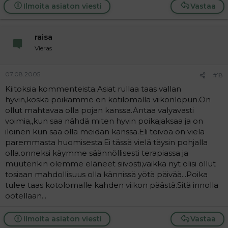
Ilmoita asiaton viesti
Vastaa
raisa
Vieras
07.08.2005
#18
Kiitoksia kommenteista.Asiat rullaa taas vallan
hyvin,koska poikamme on kotilomalla viikonlopun.On
ollut mahtavaa olla pojan kanssa.Antaa valyavasti
voimia,,kun saa nähdä miten hyvin poikajaksaa ja on
iloinen kun saa olla meidän kanssa.Eli toivoa on vielä
paremmasta huomisesta.Ei tässä vielä täysin pohjalla
olla.onneksi käymme säännöllisesti terapiassa ja
muutenkin olemme eläneet siivosti,vaikka nyt olisi ollut
tosiaan mahdollisuus olla kännissä yötä päivää...Poika
tulee taas kotolomalle kahden viikon päästä.Sitä innolla
ootellaan...
Ilmoita asiaton viesti
Vastaa