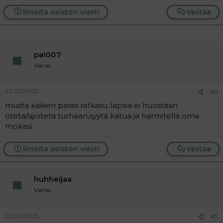
Ilmoita asiaton viesti
Vastaa
pai007
Vieras
22.07.2005
#6
musta kaiken paras ratkasu..lapsia ei huostaan
oteta/sijoiteta turhaan,syytä katua ja harmitella oma
mokasi
Ilmoita asiaton viesti
Vastaa
huhheijaa
Vieras
22.07.2005
#7