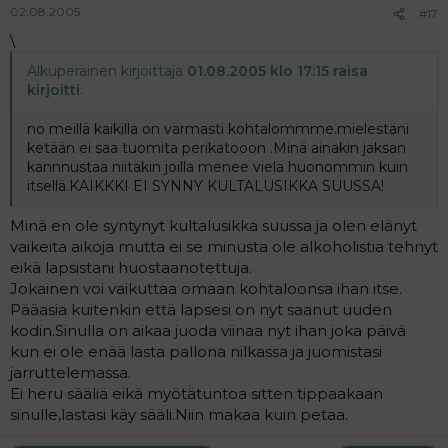
02.08.2005
#17
\
Alkuperäinen kirjoittaja
01.08.2005 klo 17:15 raisa
kirjoitti
:
no meillä kaikilla on varmasti kohtalommme.mielestäni
ketään ei saa tuomita perikatooon .Minä ainakin jaksan
kannnustaa niitäkin joilla menee vielä huonommin kuin
itsellä.KAIKKKI EI SYNNY KULTALUSIKKA SUUSSA!
Minä en ole syntynyt kultalusikka suussa ja olen elänyt
vaikeita aikoja mutta ei se minusta ole alkoholistia tehnyt
eikä lapsistani huostaanotettuja.
Jokainen voi vaikuttaa omaan kohtaloonsa ihan itse.
Pääasia kuitenkin että lapsesi on nyt saanut uuden
kodin.Sinulla on aikaa juoda viinaa nyt ihan joka päivä
kun ei ole enää lasta pallona nilkassa ja juomistasi
jarruttelemassa.
Ei heru sääliä eikä myötätuntoa sitten tippaakaan
sinulle,lastasi käy sääli.Niin makaa kuin petaa.