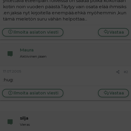
yritettävä eteenpäin.Toiveissa on saada poika kokonaan
a
kotiin noin vuoden päästä.Täytyy vain osata elää ihmisiks
j
.en jaksa nyt kirjoitella enempää.ehkä myöhemmin ,kun
a
tämä mieletön suru vähän helpottaa...
Ilmoita asiaton viesti
Vastaa
Maura
Aktiivinen jäsen
17.07.2005
#2
:hug:
Ilmoita asiaton viesti
Vastaa
silja
Vieras