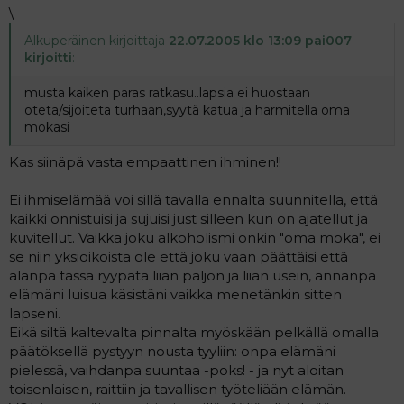
\
Alkuperäinen kirjoittaja
22.07.2005 klo 13:09 pai007
kirjoitti
:
musta kaiken paras ratkasu..lapsia ei huostaan
oteta/sijoiteta turhaan,syytä katua ja harmitella oma
mokasi
Kas siinäpä vasta empaattinen ihminen!!
Ei ihmiselämää voi sillä tavalla ennalta suunnitella, että
kaikki onnistuisi ja sujuisi just silleen kun on ajatellut ja
kuvitellut. Vaikka joku alkoholismi onkin "oma moka", ei
se niin yksioikoista ole että joku vaan päättäisi että
alanpa tässä ryypätä liian paljon ja liian usein, annanpa
elämäni luisua käsistäni vaikka menetänkin sitten
lapseni.
Eikä siltä kaltevalta pinnalta myöskään pelkällä omalla
päätöksellä pystyyn nousta tyyliin: onpa elämäni
pielessä, vaihdanpa suuntaa -poks! - ja nyt aloitan
toisenlaisen, raittiin ja tavallisen työteliään elämän.