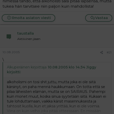
nimessä tahdo, että alkoholisti saisi pitää lapsensa, mutta
tukea hän tarvitsee niin paljon kuin mahdollista!
Ilmoita asiaton viesti
Vastaa
taustalla
Aktiivinen jäsen
10.08.2005
#21
\
Alkuperäinen kirjoittaja
10.08.2005 klo 14:34 Jiggy
kirjoitti
:
alkoholismi on tosi shit juttu, mutta joka ei ole siitä
kärsinyt, on paha mennä haukkumaan. On totta että se
pilaa läheisten elämän, mutta se on SAIRAUS. Pahempi
kuin monet muut, koska sinua syytetään siitä. Kukaan ei
tule lohduttamaan, vaikka kärsit masennuksesta ja
tahtoisit kuolla, kun et jaksa yrittää, kun ei ole voimia.
Viina on kuin velho joka pitää otteessaan. En missään