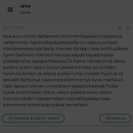
raisa
Vieras
28.07.2005
#9
kiva kun olette laittaneet kommenteja,kannustavia ja
vähemmän kannustavia.jokaisella on oikeus omaan
mielipiteeseensä.täällä menee tänään taas kohtuullisen
hyvin.Saimme mieheni kanssa käydä tapaamassa
poikaamme sijaisperheessä.Oli ihana nähdä oma rakas
pallero parin viikon tauon jälkeen.Poika voi erittäin
hyvin.oli iloinen ja reipas poika.Tunsi meidät hyvin ja oli
selvästi ilahtunut näkemisestämme.tuli hyvä mieli,kun
näki lapsen olevan onnellinen sijaisperheessä.Poika
tulee kotilomalle reilun viikon päästä koko viikon
lopuksi.näiden tapaamisten voimalla jaksaa taas
paremmin eteenpäin.päivä kerrallaan....
Ilmoita asiaton viesti
Vastaa