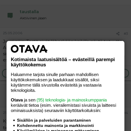
taustalla
Aktiivinen jäsen
25.05.2006
#3
Juuri näin. Testit eivät läheskään kaikilla näytä totuutta.
Ainoastaan altistaminen monilla varma. Jos allerginen
siitepölyille, niin herkistyy herkästi myös muille pölyille,
Kotimaista laatusisältöä – evästeillä parempi
esim. koiralle. Ei kuitenkaan kaikki.
käyttökokemus
Ilmoita asiaton viesti
Vastaa
Haluamme tarjota sinulle parhaan mahdollisen
käyttökokemuksen ja laadukkaat sisällöt, siksi
käytämme tällä sivustolla evästeitä ja vastaavia
teknologioita.
iugyjgyugyu
Jäsen
Otava
ja sen
(95) teknologia- ja mainoskumppania
keräävät tietoa (esim. vierailemis­tasi sivuista ja laitteesi
ominaisuuk­sista) seuraaviin käyttötarkoituksiin:
25.05.2006
#4
Sisällön ja palveluiden parantaminen
Kyselen tän vielä kun täällä tuntuu olevan asiasta
Kohdennettu mainonta ja markkinointi
tietävää porukkaa
Yhden tuttavan lapsella (1.5v) on
Kävijämäärien ja mainonnan mittaaminen