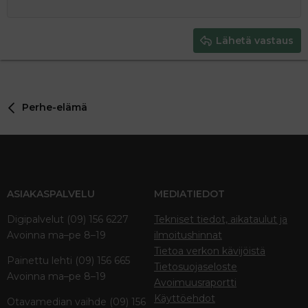
12
Courier New
Pienennä sisennystä
Tasaa oikealle
Heading 2
15
Georgia
Justify text
Heading 3
Lähetä vastaus
18
Tahoma
22
Times New Roman
26
Trebuchet MS
Perhe-elämä
Verdana
ASIAKASPALVELU
MEDIATIEDOT
Digipalvelut (09) 156 6227
Tekniset tiedot, aikataulut ja
Avoinna ma–pe 8–19
ilmoitushinnat
Tietoa verkon kävijöistä
Painettu lehti (09) 156 665
Tietosuojaseloste
Avoinna ma–pe 8–19
Avoimuusraportti
Käyttöehdot
Otavamedian vaihde (09) 156