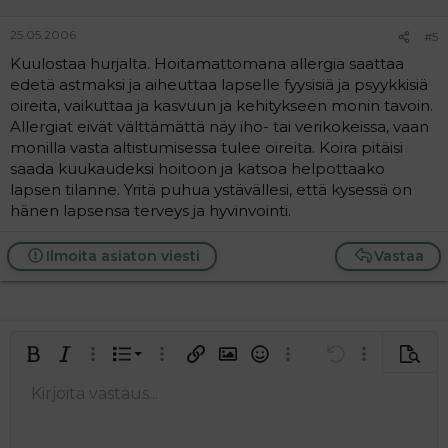
25.05.2006
#5
Kuulostaa hurjalta. Hoitamattomana allergia saattaa
edetä astmaksi ja aiheuttaa lapselle fyysisiä ja psyykkisiä
oireita, vaikuttaa ja kasvuun ja kehitykseen monin tavoin.
Allergiat eivät välttämättä näy iho- tai verikokeissa, vaan
monilla vasta altistumisessa tulee oireita. Koira pitäisi
saada kuukaudeksi hoitoon ja katsoa helpottaako
lapsen tilanne. Yritä puhua ystävällesi, että kysessä on
hänen lapsensa terveys ja hyvinvointi.
Ilmoita asiaton viesti
Vastaa
Järjestetty lista
Lihavoitu
Kursivoitu
Laajennettuun editoriin…
Lista
Laajennettuun editoriin…
Lisää hyperlinkki
Lisää kuva
Hymiöt
Laajennettuun editorii
Kumoa
Laajennettuu
Esikat
Järjestämätön lista
Kirjoita vastaus...
Tasaa vasemmalle
9
Normal
Tallenna luonnos
Arial
Fontin koko
Tasaus
Lainaus
Tee uudelleen
Lisää video/media
BBCode-näkymä
Tekstiväri
Paragraph format
Lisää taulukko
Poista muotoilu
Kirjasintyyli
Insert horizontal line
Luonnokset
Yliviivaa
Spoiler
Alleviivattu
Koodi
Rivinsisäinen koodi
Rivinsisäinen spoiler
10
Poista luonnos
Book Antiqua
Suurenna sisennystä
Heading 1
Keskitä