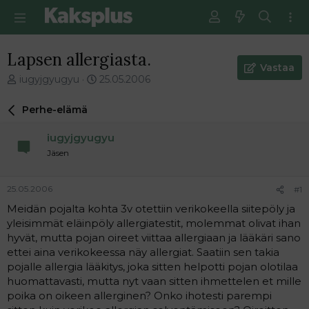
Lapsen allergiasta.
Vastaa
V
E
iugyjgyugyu
25.05.2006
i
n
e
s
Perhe-elämä
s
i
t
m
iugyjgyugyu
i
m
Jäsen
k
ä
e
i
t
n
25.05.2006
#1
j
e
Meidän pojalta kohta 3v otettiin verikokeella siitepöly ja
u
n
yleisimmät eläinpöly allergiatestit, molemmat olivat ihan
n
v
a
i
hyvät, mutta pojan oireet viittaa allergiaan ja lääkäri sano
l
e
ettei aina verikokeessa näy allergiat. Saatiin sen takia
o
s
pojalle allergia lääkitys, joka sitten helpotti pojan olotilaa
i
t
huomattavasti, mutta nyt vaan sitten ihmettelen et mille
t
i
poika on oikeen allerginen? Onko ihotesti parempi
t