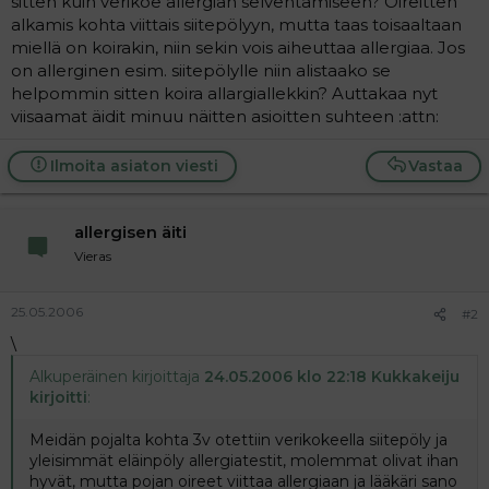
sitten kuin verikoe allergian selventämiseen? Oireitten
a
alkamis kohta viittais siitepölyyn, mutta taas toisaaltaan
j
miellä on koirakin, niin sekin vois aiheuttaa allergiaa. Jos
a
on allerginen esim. siitepölylle niin alistaako se
helpommin sitten koira allargiallekkin? Auttakaa nyt
viisaamat äidit minuu näitten asioitten suhteen :attn:
Ilmoita asiaton viesti
Vastaa
allergisen äiti
Vieras
25.05.2006
#2
\
Alkuperäinen kirjoittaja
24.05.2006 klo 22:18 Kukkakeiju
kirjoitti
:
Meidän pojalta kohta 3v otettiin verikokeella siitepöly ja
yleisimmät eläinpöly allergiatestit, molemmat olivat ihan
hyvät, mutta pojan oireet viittaa allergiaan ja lääkäri sano