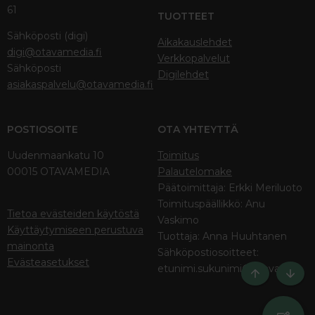
61
TUOTTEET
Sähköposti (digi)
Aikakauslehdet
digi@otavamedia.fi
Verkkopalvelut
Sähköposti
Digilehdet
asiakaspalvelu@otavamedia.fi
POSTIOSOITE
OTA YHTEYTTÄ
Uudenmaankatu 10
Toimitus
00015 OTAVAMEDIA
Palautelomake
Päätoimittaja: Erkki Meriluoto
Toimituspäällikkö: Anu
Tietoa evästeiden käytöstä
Vaskimo
Käyttäytymiseen perustuva
Tuottaja: Anna Huuhtanen
mainonta
Sähköpostiosoitteet:
Evästeasetukset
etunimi.sukunimi@otava.fi
Ylös
Bott