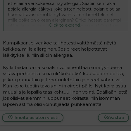
ettei aina verikokeessa näy allergiat. Saatiin sen takia
pojalle allergia lääkitys, joka sitten helpotti pojan olotilaa
huomattavasti, mutta nyt vaan sitten ihmettelen et
mille poika on oikeen allerginen? Onko ihotesti parempi
Click to expand...
sitten kuin verikoe allergian selventämiseen? Oireitten
alkamis kohta viittais siitepölyyn, mutta taas toisaaltaan
miellä on koirakin, niin sekin vois aiheuttaa allergiaa. Jos
on allerginen esim. siitepölylle niin alistaako se
Kumpikaan, ei verikoe tai ihotesti välttämättä näytä
helpommin sitten koira allargiallekkin? Auttakaa nyt
kaikkea, mille allerginen. Jos oireet helpottavat
viisaamat äidit minuu näitten asioitten suhteen :attn:
lääkityksellä, niin silloin allergiaa.
Kyllä teidän oma koirakin voi aiheuttaa oireet, yhdessä
ystäväperheessä koira oli "kokeeksi" kuukauden poissa,
ja koti puunattiin ja tehotuuletettiin ja oireet vähenivät.
Kun koira tuotiin takaisin, niin oireet pälle. Nyt koira asuu
muualla ja lapsilla taas kohtuullinen vointi. Epäillään, että
jos olisivat aiemmin luopuneet koirasta, niin isomman
lapsen astma olisi voinut jäädä puhkeamatta.
Ilmoita asiaton viesti
Vastaa