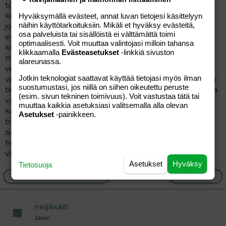
todettu allergiaa. Sillä on ollut nenä tukossa melkein
koko elämänsä ajan ja nyt se on todettu että se on
Hyväksymällä evästeet, annat luvan tietojesi käsittelyyn
näihin käyttötarkoituksiin. Mikäli et hyväksy evästeitä,
jollekkin allerginen, mutta ihotestissä ei näkynyt mitään
osa palveluista tai sisällöistä ei välttämättä toimi
erikoista, niin lääkäri suositteli verikokeella testausta
optimaalisesti. Voit muuttaa valintojasi milloin tahansa
koira allergian, mutta tää äiti ei siihen suostunut. Sanoi
klikkaamalla
Evästeasetukset
-linkkiä sivuston
minulle puhelimessa ettei hän vie lastansa
alareunassa.
verikokeeseen koska he eivät sen takia koirasta luovu
Jotkin teknologiat saattavat käyttää tietojasi myös ilman
vaikka lapsi ois allerginen sille. Nyt sitten kyselen et eikö
suostumustasi, jos niillä on siihen oikeutettu peruste
teidän mielestänne allergia kannattas hoitaa, eikä antaa
(esim. sivun tekninen toimivuus). Voit vastustaa tätä tai
vaan sen jyllätä noin pienellä lapsella? Minusta lapselle
muuttaa kaikkia asetuksiasi valitsemalla alla olevan
kannattas hommata ainakin lääkkeet, kun kerran on
Asetukset
-painikkeen.
todettu et se lapsi on jollekkin allerginen. Minä kerroin
sille äidille et meidän pojan olotila on helpottunut
huomattavasti kun sai lääkkeet, mutta tää äiti ajatteli
vaan jättää asian tähän.
Asetukset
Hyväksy
Tietosuoja
Ilmoita asiaton viesti
Vastaa
neljäxäiti
Jäsen