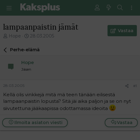
lampaanpaistin jämät
Vastaa
V
E
Hope
28.03.2005
i
n
e
s
Perhe-elämä
s
i
t
m
Hope
i
m
Jäsen
k
ä
e
i
t
n
28.03.2005
#1
j
e
Kellä olis vinkkejä mitä mä teen tänään eilisestä
u
n
lampaanpaistin lopusta? Sitä jäi aika paljon ja se on nyt
n
v
a
i
siivutettuna jääkaapissa odottamassa ideoita
l
e
o
s
Ilmoita asiaton viesti
Vastaa
i
t
t
i
t