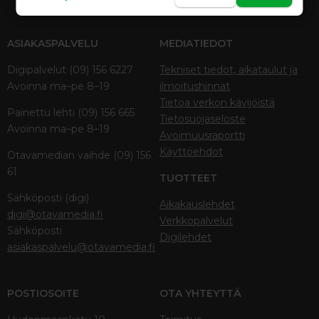
ASIAKASPALVELU
MEDIATIEDOT
Digipalvelut (09) 156 6227
Tekniset tiedot, aikataulut ja
Avoinna ma–pe 8–19
ilmoitushinnat
Tietoa verkon kävijöistä
Painettu lehti (09) 156 665
Tietosuojaseloste
Avoinna ma–pe 8–19
Avoimuusraportti
Käyttöehdot
Otavamedian vaihde (09) 156
61
TUOTTEET
Sähköposti (digi)
Aikakauslehdet
digi@otavamedia.fi
Verkkopalvelut
Sähköposti
Digilehdet
asiakaspalvelu@otavamedia.fi
POSTIOSOITE
OTA YHTEYTTÄ