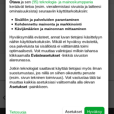
Otava
ja sen
(95) teknologia- ja mainoskumppania
keräävät tietoa (esim. vierailemis­tasi sivuista ja laitteesi
!!! ruoka-apuja !!!
ominaisuuk­sista) seuraaviin käyttötarkoituksiin:
PikkuKananen
Aihe vapaa
Sisällön ja palveluiden parantaminen
2
Kohdennettu mainonta ja markkinointi
JONSERED Karhunkantaja
14.09.2007
Aihe vapaa
Kävijämäärien ja mainonnan mittaaminen
Hyväksymällä evästeet, annat luvan tietojesi käsittelyyn
Yäk ku tuli huono olo...
näihin käyttötarkoituksiin. Mikäli et hyväksy evästeitä,
ällötys
Aihe vapaa
osa palveluista tai sisällöistä ei välttämättä toimi
Nanna1980
27.04.2008
Aihe vapaa
1
optimaalisesti. Voit muuttaa valintojasi milloin tahansa
klikkaamalla
Evästeasetukset
-linkkiä sivuston
mitäs kaikkee mä voisin itselleni tosta
alareunassa.
chilitonnikalasta tehdä?
Jotkin teknologiat saattavat käyttää tietojasi myös ilman
vakiovieras
Aihe vapaa
suostumustasi, jos niillä on siihen oikeutettu peruste
vadelma ballerina
06.01.2010
Aihe vapaa
9
(esim. sivun tekninen toimivuus). Voit vastustaa tätä tai
muuttaa kaikkia asetuksiasi valitsemalla alla olevan
Asetukset
-painikkeen.
Perhe-elämä
Asetukset
Hyväksy
Tietosuoja