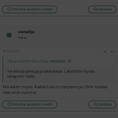
Ilmoita asiaton viesti
Vastaa
vierailija
Vieras
18.05.2026
#21
Alkuperäinen kirjoittaja
vierailija
:
Yle kiittää persuja ja lahkolaisia. Lahjoititte hyvän
rahapotin Ylelle.
Mä kiitän myös. Kaikki tuki on tarpeen ja UMK loistaa
taas ensi vuonna.
Ilmoita asiaton viesti
Vastaa