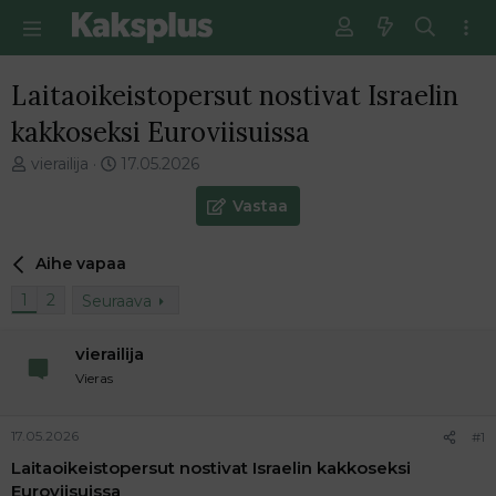
Laitaoikeistopersut nostivat Israelin
kakkoseksi Euroviisuissa
V
E
vierailija
17.05.2026
i
n
e
s
Vastaa
s
i
t
m
Aihe vapaa
i
m
k
ä
1
2
Seuraava
e
i
t
n
j
e
vierailija
u
n
Vieras
n
v
a
i
l
e
17.05.2026
#1
o
s
Laitaoikeistopersut nostivat Israelin kakkoseksi
i
t
Euroviisuissa