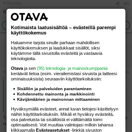
17.05.2026
#12
Bangaranga oli paras ja mukaansa tempaava eurobiisi.
Ilmoita asiaton viesti
Vastaa
Kotimaista laatusisältöä – evästeillä parempi
käyttökokemus
Haluamme tarjota sinulle parhaan mahdollisen
käyttökokemuksen ja laadukkaat sisällöt, siksi
vierailija
käytämme tällä sivustolla evästeitä ja vastaavia
Vieras
teknologioita.
Otava
ja sen
(95) teknologia- ja mainoskumppania
17.05.2026
#13
keräävät tietoa (esim. vierailemis­tasi sivuista ja laitteesi
ominaisuuk­sista) seuraaviin käyttötarkoituksiin:
Alkuperäinen kirjoittaja
vierailija
:
Sisällön ja palveluiden parantaminen
Kohdennettu mainonta ja markkinointi
Googletin sanan liekinheitin. Hinta laitteella lähes 50 €.
Kävijämäärien ja mainonnan mittaaminen
Ehkä äänestämättä jättäneillä mailla ei ole tarvetta
sytytyslaitteelle.
Hyväksymällä evästeet, annat luvan tietojesi käsittelyyn
näihin käyttötarkoituksiin. Mikäli et hyväksy evästeitä,
Taisi olla ihan jopa vitsiksi tarkoitettu?Missä kohtaa pitäisi
osa palveluista tai sisällöistä ei välttämättä toimi
nauraa?
optimaalisesti. Voit muuttaa valintojasi milloin tahansa
klikkaamalla
Evästeasetukset
-linkkiä sivuston