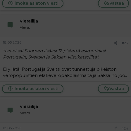
vaikutuskampanjoita.
Ilmoita asiaton viesti
Vastaa
www.hs.fi
vierailija
EU-persut äänestivät Israelia, jonka takia Bulgaria voitti
Vieras
Suomen Euroviisuissa, koska Balkaninmaissa ei ole niin
paljon europersuja ja he antoivat äänensä
naapurimailleen ilman israelin hypetystä.
18.05.2026
#23
"Israel sai Suomen lisäksi 12 pistettä esimerkiksi
Portugalin, Sveitsin ja Saksan viisukatsojilta".
Ei yllätä. Portugal ja Sveitsi ovat tunnettuja oikeiston
veropopulistien eläkeveropakolaismaita ja Saksa no joo..
Ilmoita asiaton viesti
Vastaa
vierailija
Vieras
18.05.2026
#24