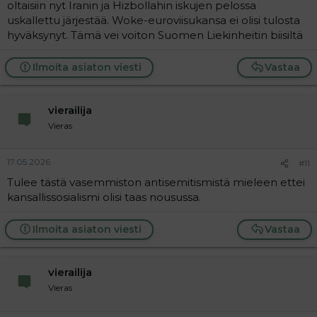
oltaisiin nyt Iranin ja Hizbollahin iskujen pelossa
uskallettu järjestää. Woke-euroviisukansa ei olisi tulosta
hyväksynyt. Tämä vei voiton Suomen Liekinheitin biisiltä
Ilmoita asiaton viesti
Vastaa
vierailija
Vieras
17.05.2026
#11
Tulee tästä vasemmiston antisemitismistä mieleen ettei
kansallissosialismi olisi taas nousussa.
Ilmoita asiaton viesti
Vastaa
vierailija
Vieras