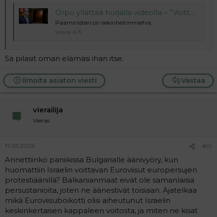
Orpo yllättää hurjalla videolla – ”Voitto kotiin!”
Pääministeri on liekinheitinmiehiä.
www.is.fi
Sä pilasit oman elämäsi ihan itse.
Ilmoita asiaton viesti
Vastaa
vierailija
Vieras
17.05.2026
#10
Annettiinko paniikissa Bulgarialle äänivyöry, kun
huomattiin Israelin voittavan Euroviisut europersujen
protestiäänillä? Balkanianmaat eivät ole samanlaisia
persustanioita, joten ne äänestivät toisiaan. Ajatelkaa
mikä Euroviisuboikotti olisi aiheutunut Israelin
keskinkertaisen kappaleen voitosta, ja miten ne kisat