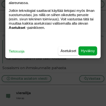
alareunassa.
Ilmoita asiaton viesti
Vastaa
Jotkin teknologiat saattavat käyttää tietojasi myös ilman
suostumustasi, jos niillä on siihen oikeutettu peruste
vierailija
(esim. sivun tekninen toimivuus). Voit vastustaa tätä tai
muuttaa kaikkia asetuksiasi valitsemalla alla olevan
Vieras
Asetukset
-painikkeen.
17.05.2026
#14
Alkuperäinen kirjoittaja
vierailija
:
Asetukset
Hyväksy
Tietosuoja
Tulee tästä vasemmiston antisemitismistä mieleen ettei
kansallissosialismi olisi taas nousussa.
Sosialismi on ihmiskunnalle pahasta.
Ilmoita asiaton viesti
Vastaa
vierailija
Vieras