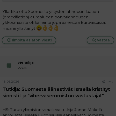
Yllättikö että Suomesta yritysten ahneusinflaation
(greedflation) euroalueen porvariahneuden
ykkösmaasta oli kalleinta jopa äänestää Euroviisuissa,
mua ei yllättänyt
Ilmoita asiaton viesti
Vastaa
vierailija
Vieras
18.05.2026
#17
Tutkija: Suomesta äänestivät Israelia kristityt
sionistit ja "vihervasemmiston vastustajat"​
HS: Turun yliopiston vieraileva tutkija Janne Mäkelä
arvioi, että Israelia Euroviisuissa äänestivät Suomesta