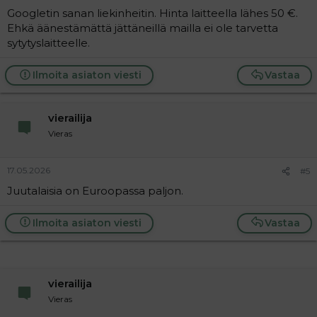
Googletin sanan liekinheitin. Hinta laitteella lähes 50 €.
Ehkä äänestämättä jättäneillä mailla ei ole tarvetta
sytytyslaitteelle.
Ilmoita asiaton viesti
Vastaa
vierailija
Vieras
17.05.2026
#5
Juutalaisia on Euroopassa paljon.
Ilmoita asiaton viesti
Vastaa
vierailija
Vieras