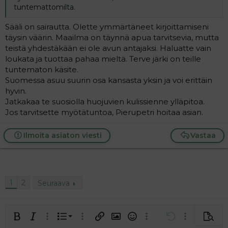
tuntemattomilta.
Sääli on sairautta. Olette ymmärtäneet kirjoittamiseni
täysin väärin. Maailma on täynnä apua tarvitsevia, mutta
teistä yhdestäkään ei ole avun antajaksi. Haluatte vain
loukata ja tuottaa pahaa mieltä. Terve järki on teille
tuntematon käsite.
Suomessa asuu suurin osa kansasta yksin ja voi erittäin
hyvin.
Jatkakaa te suosiolla huojuvien kulissienne ylläpitoa.
Jos tarvitsette myötätuntoa, Pierupetri hoitaa asian.
Ilmoita asiaton viesti
Vastaa
1
2
Seuraava
Järjestetty lista
Lihavoitu
Kursivoitu
Laajennettuun editoriin…
Lista
Laajennettuun editoriin…
Lisää hyperlinkki
Lisää kuva
Hymiöt
Laajennettuun editorii
Kumoa
Laajennettuu
Esikat