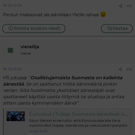
18.05.2026
#15
Persut maksoivat siis äänillään Ylelle rahaa
Ilmoita asiaton viesti
Vastaa
vierailija
Vieras
18.05.2026
#16
HS jutussa:
”
Osallistujamaista Suomesta on kalleinta
äänestää
. Se on saattanut hillitä äänimääriä jonkin
verran. Siitä huolimatta yksittäiset äänestäjät ovat
saattaneet käyttää useita liittymiä tai alustoja ja antaa
sitten useita kymmeniäkin ääniä”
.
Euroviisut | Tutkija: Suomesta äänestivät Israelia kristityt sionistit ja ”vihervasemmiston vastustajat”
Ebun tietoon ei ole tullut, että Euroviisuissa olisi tänä
vuonna ollut laajoja, koordinoituja vaikutuskampanjoita.
www.hs.fi