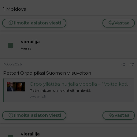
1 Moldova
Ilmoita asiaton viesti
Vastaa
vierailija
Vieras
17.05.2026
#7
Petteri Orpo pilasi Suomen viisuvoiton
Orpo yllättää hurjalla videolla – ”Voitto kotiin!”
Pääministeri on liekinheitinmiehiä.
www.is.fi
Ilmoita asiaton viesti
Vastaa
vierailija