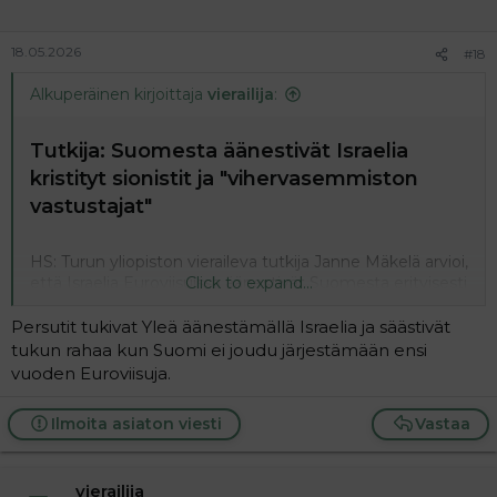
18.05.2026
#18
Alkuperäinen kirjoittaja
vierailija
:
Tutkija: Suomesta äänestivät Israelia
kristityt sionistit ja "vihervasemmiston
vastustajat"​
HS: Turun yliopiston vieraileva tutkija Janne Mäkelä arvioi,
että Israelia Euroviisuissa äänestivät Suomesta erityisesti
Click to expand...
kristilliset sionistit ja vihervasemmiston vastustajat.
Persutit tukivat Yleä äänestämällä Israelia ja säästivät
Israel sai Suomen yleisöltä täydet 12 pistettä ja sijoittui
tukun rahaa kun Suomi ei joudu järjestämään ensi
finaalissa toiseksi 343 pisteellä.
vuoden Euroviisuja.
Euroviisut | Tutkija: Suomesta äänestivät Israelia kristityt sionistit ja ”vihervasemmiston vastustajat”
Ilmoita asiaton viesti
Vastaa
Ebun tietoon ei ole tullut, että Euroviisuissa olisi
tänä vuonna ollut laajoja, koordinoituja
vaikutuskampanjoita.
www.hs.fi
vierailija