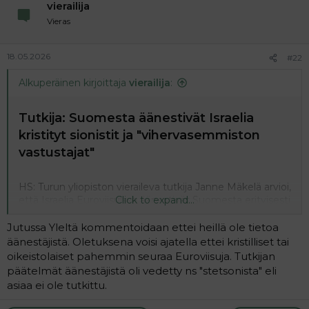
vierailija
Vieras
18.05.2026
#22
Alkuperäinen kirjoittaja
vierailija
:
Tutkija: Suomesta äänestivät Israelia
kristityt sionistit ja "vihervasemmiston
vastustajat"​
HS: Turun yliopiston vieraileva tutkija Janne Mäkelä arvioi,
että Israelia Euroviisuissa äänestivät Suomesta erityisesti
Click to expand...
kristilliset sionistit ja vihervasemmiston vastustajat.
Jutussa Yleltä kommentoidaan ettei heillä ole tietoa
Israel sai Suomen yleisöltä täydet 12 pistettä ja sijoittui
äänestäjistä. Oletuksena voisi ajatella ettei kristilliset tai
finaalissa toiseksi 343 pisteellä.
oikeistolaiset pahemmin seuraa Euroviisuja. Tutkijan
päätelmät äänestäjistä oli vedetty ns "stetsonista" eli
Euroviisut | Tutkija: Suomesta äänestivät Israelia kristityt sionistit ja ”vihervasemmiston vastustajat”
asiaa ei ole tutkittu.
Ebun tietoon ei ole tullut, että Euroviisuissa olisi
tänä vuonna ollut laajoja, koordinoituja