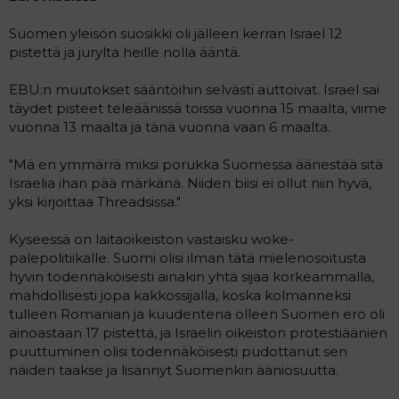
t
i
t
Suomen yleisön suosikki oli jälleen kerran Israel 12
a
pistettä ja jurylta heille nolla ääntä.
j
a
EBU:n muutokset sääntöihin selvästi auttoivat. Israel sai
täydet pisteet teleäänissä toissa vuonna 15 maalta, viime
vuonna 13 maalta ja tänä vuonna vaan 6 maalta.
"Mä en ymmärrä miksi porukka Suomessa äänestää sitä
Israelia ihan pää märkänä. Niiden biisi ei ollut niin hyvä,
yksi kirjoittaa Threadsissa."
Kyseessä on laitaoikeiston vastaisku woke-
palepolitiikalle. Suomi olisi ilman tätä mielenosoitusta
hyvin todennäköisesti ainakin yhtä sijaa korkeammalla,
mahdollisesti jopa kakkossijalla, koska kolmanneksi
tulleen Romanian ja kuudentena olleen Suomen ero oli
ainoastaan 17 pistettä, ja Israelin oikeiston protestiäänien
puuttuminen olisi todennäköisesti pudottanut sen
näiden taakse ja lisännyt Suomenkin ääniosuutta.