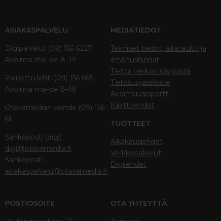
ASIAKASPALVELU
MEDIATIEDOT
Digipalvelut (09) 156 6227
Tekniset tiedot, aikataulut ja
Avoinna ma–pe 8–19
ilmoitushinnat
Tietoa verkon kävijöistä
Painettu lehti (09) 156 665
Tietosuojaseloste
Avoinna ma–pe 8–19
Avoimuusraportti
Käyttöehdot
Otavamedian vaihde (09) 156
61
TUOTTEET
Sähköposti (digi)
Aikakauslehdet
digi@otavamedia.fi
Verkkopalvelut
Sähköposti
Digilehdet
asiakaspalvelu@otavamedia.fi
POSTIOSOITE
OTA YHTEYTTÄ