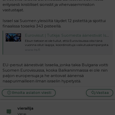
erityisesti kristilliset sionistit ja vihervasemmiston
vastustajat.
Israel sai Suomen yleisöltä täydet 12 pistettä ja sijoittui
finaalissa toiseksi 343 pisteellä.
Euroviisut | Tutkija: Suomesta äänestivät Israelia kristityt sionistit ja ”vihervasemmiston vastustajat”
Ebun tietoon ei ole tullut, että Euroviisuissa olisi tänä
vuonna ollut laajoja, koordinoituja vaikutuskampanjoita.
www.hs.fi
EU-persut äänestivät Israelia, jonka takia Bulgaria voitti
Suomen Euroviisuissa, koska Balkaninmaissa ei ole niin
paljon europersuja ja he antoivat äänensä
naapurimailleen ilman israelin hypetystä.
Ilmoita asiaton viesti
Vastaa
vierailija
Vieras