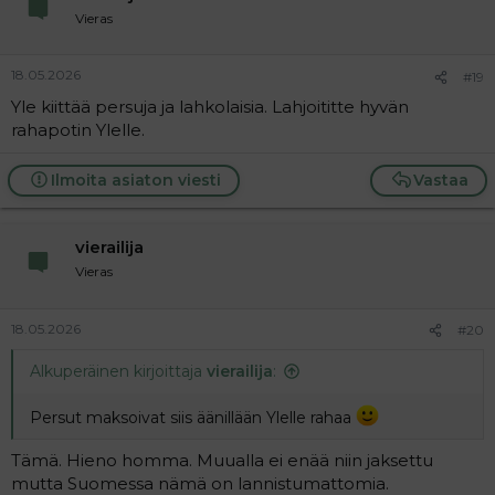
Vieras
EU-persut äänestivät Israelia, jonka takia Bulgaria voitti
Suomen Euroviisuissa, koska Balkaninmaissa ei ole niin
18.05.2026
#19
paljon europersuja ja he antoivat äänensä
Yle kiittää persuja ja lahkolaisia. Lahjoititte hyvän
naapurimailleen ilman israelin hypetystä.
rahapotin Ylelle.
Ilmoita asiaton viesti
Vastaa
vierailija
Vieras
18.05.2026
#20
Alkuperäinen kirjoittaja
vierailija
:
Persut maksoivat siis äänillään Ylelle rahaa
Tämä. Hieno homma. Muualla ei enää niin jaksettu
mutta Suomessa nämä on lannistumattomia.