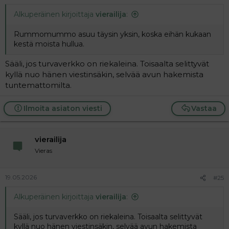
Alkuperäinen kirjoittaja
vierailija
:
Rummomummo asuu täysin yksin, koska eihän kukaan
kestä moista hullua.
Sääli, jos turvaverkko on riekaleina. Toisaalta selittyvät
kyllä nuo hänen viestinsäkin, selvää avun hakemista
tuntemattomilta.
Ilmoita asiaton viesti
Vastaa
vierailija
Vieras
19.05.2026
#25
Alkuperäinen kirjoittaja
vierailija
:
Sääli, jos turvaverkko on riekaleina. Toisaalta selittyvät
kyllä nuo hänen viestinsäkin, selvää avun hakemista