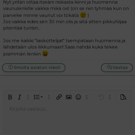
Nyt yritän ottaa itseäni niskasta kiinni ja huomenna
vaunulenkille vaikka mikä ois! (on se niin tyhmää kun on
parveke minne vaunut voi tökätä
)
Jos vaikka edes sen 30 min olis ja siitä sitten pikkuhiljaa
pitentää tuntiin...
Jos me kaikki "laiskottelijat" tsempataan huomenna ja
lähdetään ulos liikkumaan! Saas nähdä kuka tekee
pisimmän lenkin
Ilmoita asiaton viesti
Vastaa
Järjestetty lista
Lihavoitu
Kursivoitu
Laajennettuun editoriin…
Lista
Laajennettuun editoriin…
Lisää hyperlinkki
Lisää kuva
Hymiöt
Laajennettuun editorii
Kumoa
Laajennettuu
Esikat
Järjestämätön lista
Kirjoita vastaus...
Tasaa vasemmalle
9
Normal
Tallenna luonnos
Arial
Fontin koko
Tasaus
Lainaus
Tee uudelleen
Lisää video/media
BBCode-näkymä
Tekstiväri
Paragraph format
Lisää taulukko
Poista muotoilu
Kirjasintyyli
Insert horizontal line
Luonnokset
Yliviivaa
Spoiler
Alleviivattu
Koodi
Rivinsisäinen koodi
Rivinsisäinen spoiler
10
Poista luonnos
Book Antiqua
Suurenna sisennystä
Heading 1
Keskitä
12
Courier New
Pienennä sisennystä
Tasaa oikealle
Heading 2