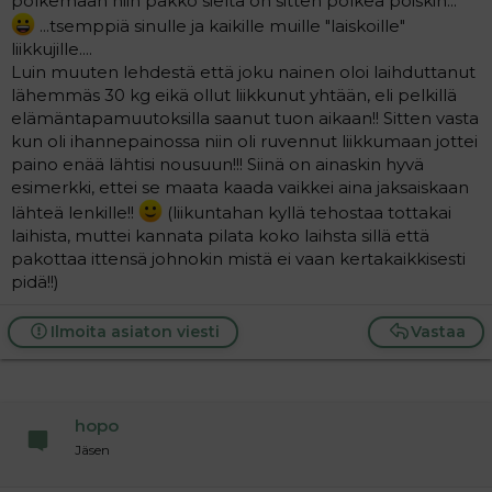
polkemaan niin pakko sieltä on sitten polkea poiskin...
...tsemppiä sinulle ja kaikille muille "laiskoille"
liikkujille....
Luin muuten lehdestä että joku nainen oloi laihduttanut
lähemmäs 30 kg eikä ollut liikkunut yhtään, eli pelkillä
elämäntapamuutoksilla saanut tuon aikaan!! Sitten vasta
kun oli ihannepainossa niin oli ruvennut liikkumaan jottei
paino enää lähtisi nousuun!!! Siinä on ainaskin hyvä
esimerkki, ettei se maata kaada vaikkei aina jaksaiskaan
lähteä lenkille!!
(liikuntahan kyllä tehostaa tottakai
laihista, muttei kannata pilata koko laihsta sillä että
pakottaa ittensä johnokin mistä ei vaan kertakaikkisesti
pidä!!)
Ilmoita asiaton viesti
Vastaa
hopo
Jäsen