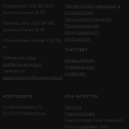
Digipalvelut (09) 156 6227
Tekniset tiedot, aikataulut ja
Avoinna ma–pe 8–19
ilmoitushinnat
Tietoa verkon kävijöistä
Painettu lehti (09) 156 665
Tietosuojaseloste
Avoinna ma–pe 8–19
Avoimuusraportti
Käyttöehdot
Otavamedian vaihde (09) 156
61
TUOTTEET
Sähköposti (digi)
Aikakauslehdet
digi@otavamedia.fi
Verkkopalvelut
Sähköposti
Digilehdet
asiakaspalvelu@otavamedia.fi
POSTIOSOITE
OTA YHTEYTTÄ
Uudenmaankatu 10
Toimitus
00015 OTAVAMEDIA
Palautelomake
Päätoimittaja: Erkki Meriluoto
Toimituspäällikkö: Anu