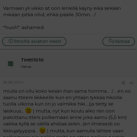
a
Varmaan yli viikko sit oon lenkillä käyny eikä sekään
j
a
mikään pitkä ollut, ehkä päälle 30min.. :/
*huoh* :ashamed:
Ilmoita asiaton viesti
Vastaa
Tintti1010
Vieras
16.08.2004
#2
miulla on ollu koko kesän ihan sama homma... :/ ...en oo
saanu itteeni liikkeelle kun en yhtään tykkää hikoilla
tuolla ulkona kun on jo valmiiksi hiki....(ja tietty se
laiskuus...
) mutta, nyt kun koulu alko niin oon
pakottanu itteni polkemaan sinne joka aamu (5,5 km)
vaikka kyllä se välillä ahistaa sekin...(en ilmeisesti oo
liikkujatyyppiä...
) mutta, kun aamulla lähtee vaan