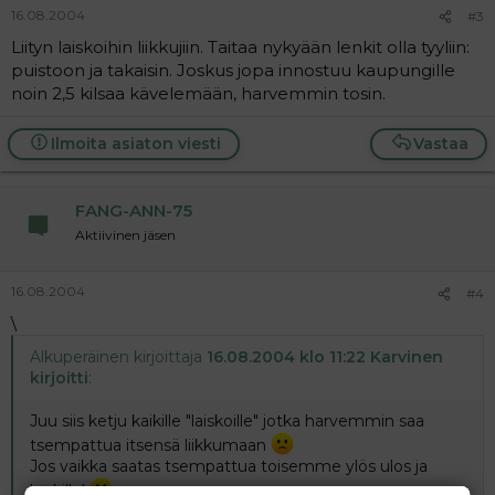
16.08.2004
#3
Liityn laiskoihin liikkujiin. Taitaa nykyään lenkit olla tyyliin:
puistoon ja takaisin. Joskus jopa innostuu kaupungille
noin 2,5 kilsaa kävelemään, harvemmin tosin.
Ilmoita asiaton viesti
Vastaa
FANG-ANN-75
Aktiivinen jäsen
16.08.2004
#4
\
Alkuperäinen kirjoittaja
16.08.2004 klo 11:22 Karvinen
kirjoitti
:
Juu siis ketju kaikille "laiskoille" jotka harvemmin saa
tsempattua itsensä liikkumaan
Jos vaikka saatas tsempattua toisemme ylös ulos ja
lenkille!