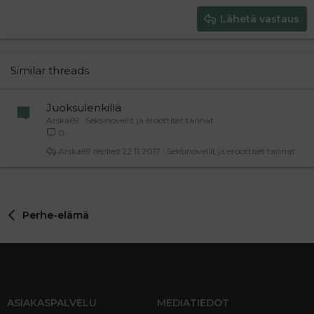
15
Georgia
Justify text
Heading 3
Lähetä vastaus
18
Tahoma
22
Times New Roman
26
Trebuchet MS
Similar threads
Verdana
Juoksulenkillä
Arska69
Seksinovellit ja eroottiset tarinat
0
Arska69
22.11.2017
Seksinovellit ja eroottiset tarinat
Perhe-elämä
ASIAKASPALVELU
MEDIATIEDOT