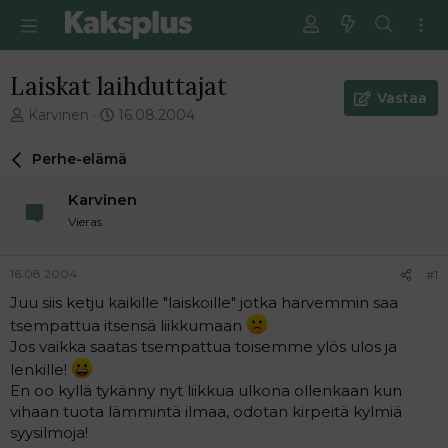
Laiskat laihduttajat
Vastaa
V
E
Karvinen
16.08.2004
i
n
e
s
Perhe-elämä
s
i
t
m
Karvinen
i
m
Vieras
k
ä
e
i
t
n
16.08.2004
#1
j
e
Juu siis ketju kaikille "laiskoille" jotka harvemmin saa
u
n
n
v
tsempattua itsensä liikkumaan
a
i
Jos vaikka saatas tsempattua toisemme ylös ulos ja
l
e
lenkille!
o
s
En oo kyllä tykänny nyt liikkua ulkona ollenkaan kun
i
t
vihaan tuota lämmintä ilmaa, odotan kirpeitä kylmiä
t
i
syysilmoja!
t