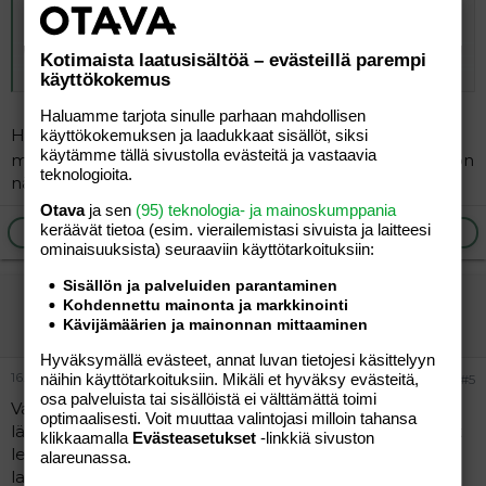
En oo kyllä tykänny nyt liikkua ulkona ollenkaan kun
vihaan tuota lämmintä ilmaa, odotan kirpeitä kylmiä
syysilmoja!
Kotimaista laatusisältöä – evästeillä parempi
Click to expand...
käyttökokemus
Varmaan yli viikko sit oon lenkillä käyny eikä sekään
Haluamme tarjota sinulle parhaan mahdollisen
mikään pitkä ollut, ehkä päälle 30min.. :/
Hei mä oon kans viikon nyt kävelly joka aamu tasan 30
käyttökokemuksen ja laadukkaat sisällöt, siksi
käytämme tällä sivustolla evästeitä ja vastaavia
min rattaiden kanssa reipasta vauhtia
ja kyllä sekin on
*huoh* :ashamed:
teknologioita.
näemmä auttanu.
Otava
ja sen
(95) teknologia- ja mainoskumppania
keräävät tietoa (esim. vierailemis­tasi sivuista ja laitteesi
Ilmoita asiaton viesti
Vastaa
ominaisuuk­sista) seuraaviin käyttötarkoituksiin:
Sisällön ja palveluiden parantaminen
NeitiNasu
Kohdennettu mainonta ja markkinointi
Aktiivinen jäsen
Kävijämäärien ja mainonnan mittaaminen
Hyväksymällä evästeet, annat luvan tietojesi käsittelyyn
16.08.2004
näihin käyttötarkoituksiin. Mikäli et hyväksy evästeitä,
#5
osa palveluista tai sisällöistä ei välttämättä toimi
Vaikken mä nyt varsinaisesti laihduta (tosin jos itsellään
optimaalisesti. Voit muuttaa valintojasi milloin tahansa
lähtisi, niin muutama kilo voisi kyllä häipyä) oon pyrkinyt
klikkaamalla
Evästeasetukset
-linkkiä sivuston
lenkkeilemään myös, nyt keväällä aloitin. Kauan ennen
alareunassa.
lasta loppunut tanssiharrastus lopetti kaiken