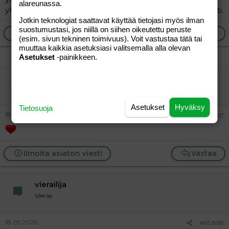
alareunassa.
yhdestä takaisin heitosta. Jotain vialla niissä on, ja pahasti.
Jotkin teknologiat saattavat käyttää tietojasi myös ilman
suostumustasi, jos niillä on siihen oikeutettu peruste
Ilmoita asiaton viesti
Vastaa
(esim. sivun tekninen toimivuus). Voit vastustaa tätä tai
muuttaa kaikkia asetuksiasi valitsemalla alla olevan
Asetukset
-painikkeen.
vierailija
Vieras
Asetukset
Hyväksy
Tietosuoja
18.05.2026
#65 867
Ilmoita asiaton viesti
Vastaa
vierailija
Vieras
18.05.2026
#65 868