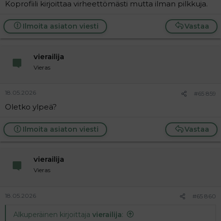
Koprofiili kirjoittaa virheettömästi mutta ilman pilkkuja.
Ilmoita asiaton viesti
Vastaa
vierailija
Vieras
18.05.2026
#65 859
Oletko ylpeä?
Ilmoita asiaton viesti
Vastaa
vierailija
Vieras
18.05.2026
#65 860
Alkuperäinen kirjoittaja
vierailija
: