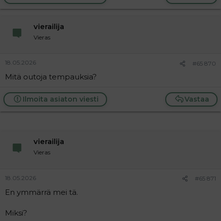
vierailija
Vieras
18.05.2026
#65 870
Mitä outoja tempauksia?
Ilmoita asiaton viesti
Vastaa
vierailija
Vieras
18.05.2026
#65 871
En ymmärrä mei tä.
Miksi?