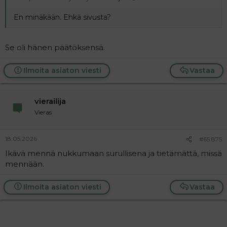
En minäkään. Ehkä sivusta?
Se oli hänen päätöksensä.
Ilmoita asiaton viesti
Vastaa
vierailija
Vieras
18.05.2026
#65 875
Ikävä mennä nukkumaan surullisena ja tietämättä, missä
mennään.
Ilmoita asiaton viesti
Vastaa