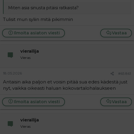
Miten asia sinusta pitäisi ratkaista?
Tulisit mun syliin mitä pikimmin
Ilmoita asiaton viesti
Vastaa
vierailija
Vieras
18.05.2026
#65 861
Antaisin aika paljon et voisin pitää sua edes kädestä just
nyt, vaikka oikeasti haluan kokovartalohalaukseen
Ilmoita asiaton viesti
Vastaa
vierailija
Vieras