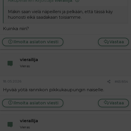
Alkuperäinen kirjoittaja
vierailija
:
Mäkin saan vielä näpeilleni ja pelkään, että tässä käy
huonosti eikä saadakaan toisiamme.
Kuinka niin?
Ilmoita asiaton viesti
Vastaa
vierailija
Vieras
18.05.2026
#65 854
Hyvää yötä rannikon pikkukaupungin naiselle.
Ilmoita asiaton viesti
Vastaa
vierailija
Vieras