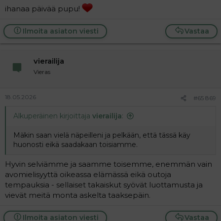
ihanaa päivää pupu!
Ilmoita asiaton viesti
Vastaa
vierailija
Vieras
18.05.2026
#65 869
Alkuperäinen kirjoittaja
vierailija
:
Mäkin saan vielä näpeilleni ja pelkään, että tässä käy
huonosti eikä saadakaan toisiamme.
Hyvin selviämme ja saamme toisemme, enemmän vain
avomielisyyttä oikeassa elämässä eikä outoja
tempauksia - sellaiset takaiskut syövät luottamusta ja
vievät meitä monta askelta taaksepäin.
Ilmoita asiaton viesti
Vastaa