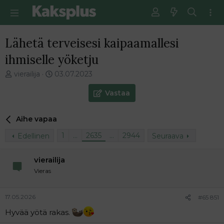
Lähetä terveisesi kaipaamallesi
ihmiselle yöketju
V
E
vierailija
03.07.2023
i
n
e
s
Vastaa
s
i
t
m
Aihe vapaa
i
m
k
ä
1
…
2635
…
2944
Edellinen
Seuraava
e
i
t
n
j
e
vierailija
u
n
Vieras
n
v
a
i
l
e
17.05.2026
#65 851
o
s
Hyvää yötä rakas.
i
t