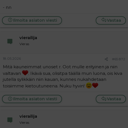
- nn
Ilmoita asiaton viesti
Vastaa
vierailija
Vieras
18.05.2026
#65 872
Mitä kauneimmat unoset r. Oot mulle erityinen ja niin
valtavan
. Ikävä sua, olisitpa täällä mun luona, ois kiva
jutella sylikkäin niin kauan, kunnes nukahdetaan
toisiimme kietoutuneena. Nuku hyvin!
Ilmoita asiaton viesti
Vastaa
vierailija
Vieras