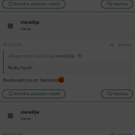
Ilmoita asiaton viesti
Vastaa
vierailija
Vieras
18.05.2026
#65 864
Alkuperäinen kirjoittaja
vierailija
:
Nuku hyvin
Nukkuisin jos et häiriköis
Ilmoita asiaton viesti
Vastaa
vierailija
Vieras
18.05.2026
#65 865