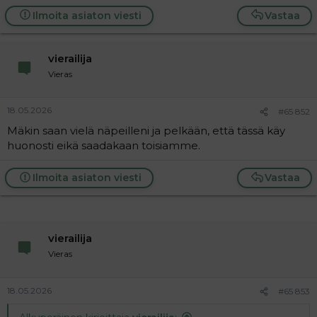
t
i
Ilmoita asiaton viesti
Vastaa
t
a
j
a
vierailija
Vieras
18.05.2026
#65 852
Mäkin saan vielä näpeilleni ja pelkään, että tässä käy
huonosti eikä saadakaan toisiamme.
Ilmoita asiaton viesti
Vastaa
vierailija
Vieras
18.05.2026
#65 853