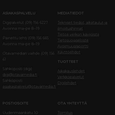
ASIAKASPALVELU
MEDIATIEDOT
Digipalvelut (09) 156 6227
Tekniset tiedot, aikataulut ja
Avoinna ma–pe 8–19
ilmoitushinnat
Tietoa verkon kävijöistä
Painettu lehti (09) 156 665
Tietosuojaseloste
Avoinna ma–pe 8–19
Avoimuusraportti
Käyttöehdot
Otavamedian vaihde (09) 156
61
TUOTTEET
Sähköposti (digi)
Aikakauslehdet
digi@otavamedia.fi
Verkkopalvelut
Sähköposti
Digilehdet
asiakaspalvelu@otavamedia.fi
POSTIOSOITE
OTA YHTEYTTÄ
Uudenmaankatu 10
Toimitus