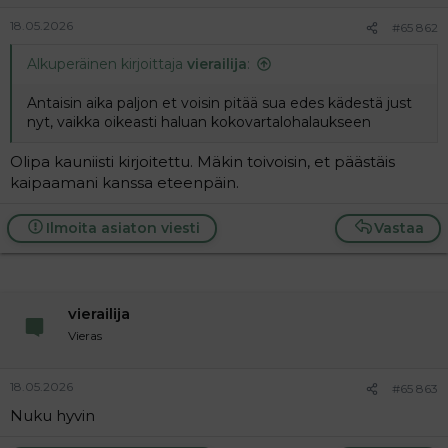
18.05.2026
#65 862
Alkuperäinen kirjoittaja
vierailija
:
Antaisin aika paljon et voisin pitää sua edes kädestä just
nyt, vaikka oikeasti haluan kokovartalohalaukseen
Olipa kauniisti kirjoitettu. Mäkin toivoisin, et päästäis
kaipaamani kanssa eteenpäin.
Ilmoita asiaton viesti
Vastaa
vierailija
Vieras
18.05.2026
#65 863
Nuku hyvin