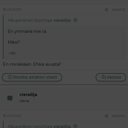
18.05.2026
#65 873
Alkuperäinen kirjoittaja
vierailija
:
En ymmärrä mei tä.
Miksi?
- nn
En minäkään. Ehkä sivusta?
Ilmoita asiaton viesti
Vastaa
vierailija
Vieras
18.05.2026
#65 874
Alkuperäinen kirjoittaja
vierailija
: