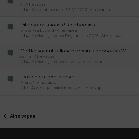
?
Aihe vapaa
vierailija
06.04.2026
Aihe vapaa
10
Pitääkö paikkansa? facebookista
Snapsikäsi Edward
Aihe vapaa
vierailija
Perjantai klo 00:15
Aihe vapaa
14
Oletko saanut tällaisen viestin facebookista??
sanna
Aihe vapaa
vierailija
31.03.2026
Aihe vapaa
14
täällä olen lähetä enkeli!
"vieras"
Aihe vapaa
vierailija
Eilen 10:54
Aihe vapaa
8
Aihe vapaa