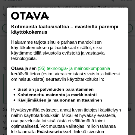
Hyvää huomenta rakas, hyvää yötä myös. Jatkan unta
vielä.
Kotimaista laatusisältöä – evästeillä parempi
Ilmoita asiaton viesti
Vastaa
käyttökokemus
Haluamme tarjota sinulle parhaan mahdollisen
vierailija
käyttökokemuksen ja laadukkaat sisällöt, siksi
käytämme tällä sivustolla evästeitä ja vastaavia
Vieras
teknologioita.
Otava
ja sen
(95) teknologia- ja mainoskumppania
18.05.2026
#65 866
keräävät tietoa (esim. vierailemis­tasi sivuista ja laitteesi
ominaisuuk­sista) seuraaviin käyttötarkoituksiin:
Alkuperäinen kirjoittaja
vierailija
:
Sisällön ja palveluiden parantaminen
Mitä näälle pieruilijoille voisi tehdä, että jättäisivät palstan
Kohdennettu mainonta ja markkinointi
lopullisesti?
Kävijämäärien ja mainonnan mittaaminen
Sekopäiseltä porukalta kuulostaa, aina voi kokeilla tehdä
Hyväksymällä evästeet, annat luvan tietojesi käsittelyyn
monen anonyymin voimalla ilmoituksia eri
näihin käyttötarkoituksiin. Mikäli et hyväksy evästeitä,
osa palveluista tai sisällöistä ei välttämättä toimi
viranomaistahoille. En kyllä usko että mitään tapahtuu,
optimaalisesti. Voit muuttaa valintojasi milloin tahansa
tai ketään sen kummemmin kiinnostaa, että lähtis
klikkaamalla
Evästeasetukset
-linkkiä sivuston
yrittämään. Ei tuo ole normaalia seota noin paljon