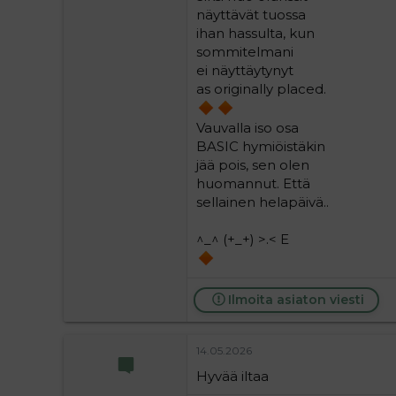
näyttävät tuossa
ihan hassulta, kun
sommitelmani
ei näyttäytynyt
as originally placed.
Vauvalla iso osa
BASIC hymiöistäkin
jää pois, sen olen
huomannut. Että
sellainen helapäivä..
^⁠_⁠^ (⁠+⁠_⁠+⁠) >⁠.⁠< E
Ilmoita asiaton viesti
14.05.2026
Hyvää iltaa