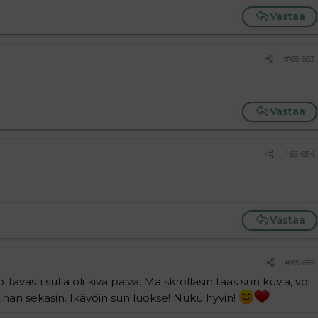
Vastaa
#65 653
Vastaa
#65 654
Vastaa
#65 655
avasti sulla oli kiva päivä. Mä skrollasin taas sun kuvia, voi
han sekasin. Ikävöin sun luokse! Nuku hyvin!