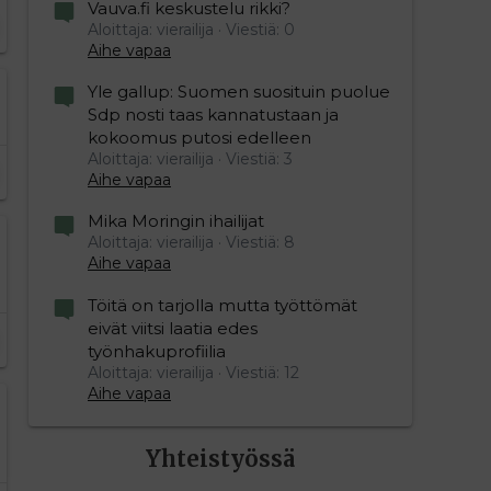
Vauva.fi keskustelu rikki?
Aloittaja: vierailija
Viestiä: 0
Aihe vapaa
Yle gallup: Suomen suosituin puolue
Sdp nosti taas kannatustaan ja
kokoomus putosi edelleen
Aloittaja: vierailija
Viestiä: 3
Aihe vapaa
Mika Moringin ihailijat
Aloittaja: vierailija
Viestiä: 8
Aihe vapaa
Töitä on tarjolla mutta työttömät
eivät viitsi laatia edes
työnhakuprofiilia
Aloittaja: vierailija
Viestiä: 12
Aihe vapaa
Yhteistyössä