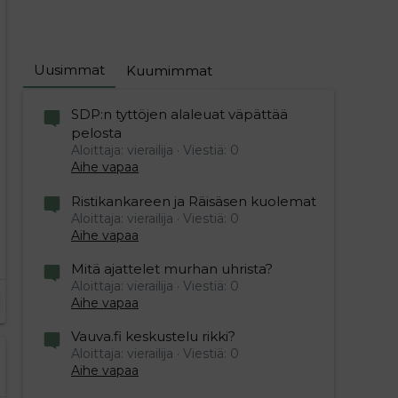
Uusimmat
Kuumimmat
SDP:n tyttöjen alaleuat väpättää
pelosta
Aloittaja: vierailija
Viestiä: 0
Aihe vapaa
Ristikankareen ja Räisäsen kuolemat
Aloittaja: vierailija
Viestiä: 0
Aihe vapaa
Mitä ajattelet murhan uhrista?
Aloittaja: vierailija
Viestiä: 0
Aihe vapaa
Vauva.fi keskustelu rikki?
Aloittaja: vierailija
Viestiä: 0
Aihe vapaa