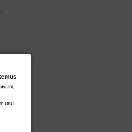
okemus
isällöt,
mis­tasi