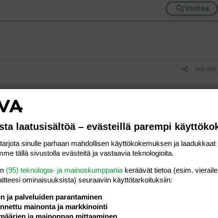
Vastaa
#65 656
Vastaa
sta laatusisältöä – evästeillä parempi käyttök
#65 657
rjota sinulle parhaan mahdollisen käyttökokemuksen ja laadukkaat s
me tällä sivustolla evästeitä ja vastaavia teknologioita.
Vastaa
en
(95) teknologia- ja mainoskumppania
keräävät tietoa (esim. vieraile
laitteesi ominaisuuk­sista) seuraaviin käyttötarkoituksiin:
ön ja palveluiden parantaminen
#65 658
nettu mainonta ja markkinointi
ja
:
määrien ja mainonnan mittaaminen