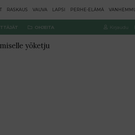
T
RASKAUS
VAUVA
LAPSI
PERHE-ELÄMÄ
VANHEMM
TTÄJÄT
OHJEITA
Kirjaudu
miselle yöketju