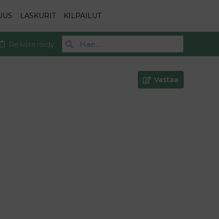
UUS
LASKURIT
KILPAILUT
Rekisteröidy
Vastaa