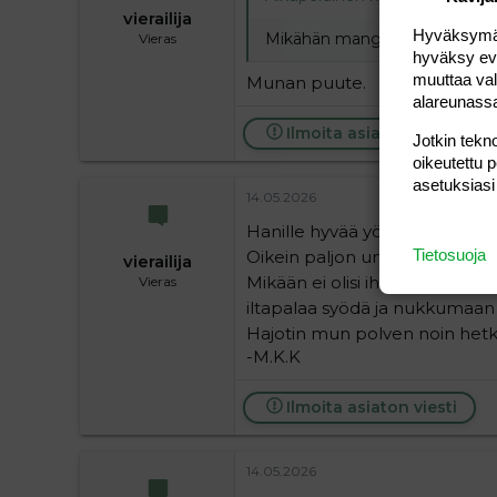
vierailija
Hyväksymällä
Mikähän mangustia suretti
Vieras
hyväksy eväs
muuttaa val
Munan puute.
alareunass
Ilmoita asiaton viesti
Jotkin tekno
oikeutettu 
asetuksiasi
14.05.2026
Hanille hyvää yötä ja kauniita 
Tietosuoja
Oikein paljon unihaleja ja pusu
vierailija
Mikään ei olisi ihanempaa kuin 
Vieras
iltapalaa syödä ja nukkumaan
Hajotin mun polven noin hetki
-M.K.K
Ilmoita asiaton viesti
14.05.2026