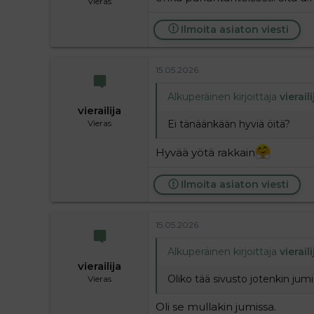
Vieras
Ilmoita asiaton viesti
15.05.2026
Alkuperäinen kirjoittaja
vieraili
vierailija
Ei tänäänkään hyviä öitä?
Vieras
Hyvää yötä rakkain
Ilmoita asiaton viesti
15.05.2026
Alkuperäinen kirjoittaja
vieraili
vierailija
Oliko tää sivusto jotenkin jum
Vieras
Oli se mullakin jumissa.