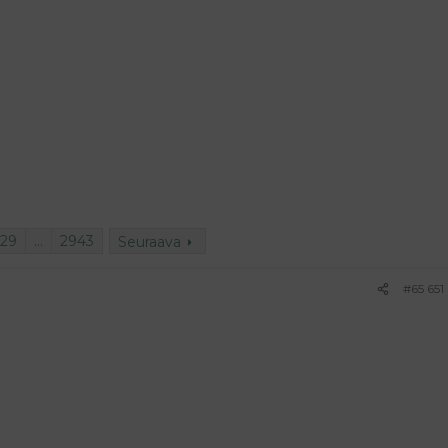
629
…
2943
Seuraava
#65 651