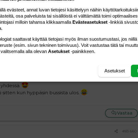
 evästeet, annat luvan tietojesi käsittelyyn näihin käyttötarkoituksiin
teitä, osa palveluista tai sisällöistä ei välttämättä toimi optimaalisest
intojasi milloin tahansa klikkaamalla
Evästeasetukset
-linkkiä sivust
a.
Vastaa
logiat saattavat käyttää tietojasi myös ilman suostumustasi, jos niillä
peruste (esim. sivun tekninen toimivuus). Voit vastustaa tätä tai muutt
 valitsemalla alla olevan
Asetukset
-painikkeen.
#65 659
unia.
Asetukset
ja sinulle.
tehdä iltarutiineja kanssasi.
Niinku mennä suihkuun,
 yhdessä.
 sitten kun hyppäsin bussista ulos.
Vastaa
#65 660