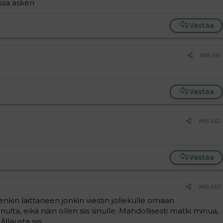
issa äsken
Vastaa
#65 661
Vastaa
#65 662
Vastaa
#65 663
nkin laittaneen jonkin viestin jollekulle omaan
nulta, eikä näin ollen siis sinulle. Mahdollisesti matki minua,
llausta siis.