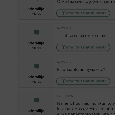
Oliko tää sivusto jotenkin jum
vierailija
Ilmoita asiaton viesti
Vieras
14.05.2026
Tai ehkä se oli mun selain
vierailija
Ilmoita asiaton viesti
Vieras
14.05.2026
Ei tänäänkään hyviä öitä?
vierailija
Ilmoita asiaton viesti
Vieras
15.05.2026
Nainen, huomasin jonkun toise
lounaaseensa, viesti ei ollut mi
vierailija
ehkä pahantahtoisesti. Sitä d.r.å