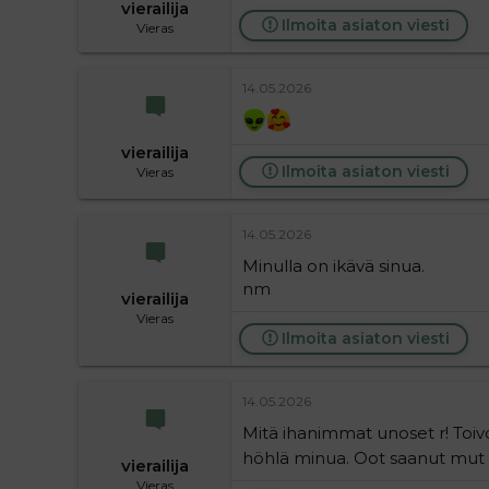
vierailija
Ilmoita asiaton viesti
Vieras
14.05.2026
vierailija
Ilmoita asiaton viesti
Vieras
14.05.2026
Minulla on ikävä sinua.
nm
vierailija
Vieras
Ilmoita asiaton viesti
14.05.2026
Mitä ihanimmat unoset r! Toivott
höhlä minua. Oot saanut mut i
vierailija
Vieras