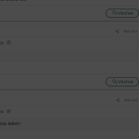
Vastaa
#65 664
ja
:
Vastaa
#65 665
ja
:
issa äsken