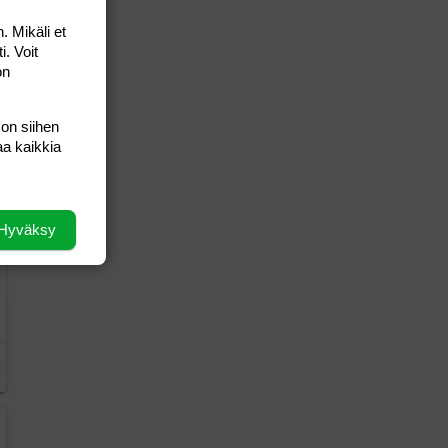
. Mikäli et
i. Voit
on
 on siihen
aa kaikkia
Hyväksy