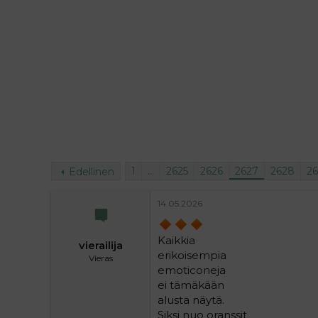
i
t
t
i
t
a
j
a
1
…
2625
2626
2627
2628
2
Edellinen
14.05.2026
Kaikkia
vierailija
erikoisempia
Vieras
emoticoneja
ei tämäkään
alusta näytä.
Siksi nuo oranssit