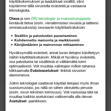
käyttökokemuksen ja laadukkaat sisällöt, siksi
Zeolite -kuivaus tiskarissa
käytämme tällä sivustolla evästeitä ja vastaavia
"ninni"
Aihe vapaa
teknologioita.
vierailija
15.03.2016
Aihe vapaa
3
Otava
ja sen
(95) teknologia- ja mainoskumppania
keräävät tietoa (esim. vierailemis­tasi sivuista ja laitteesi
Pyörän lastenistuin tarakkaan?
ominaisuuk­sista) seuraaviin käyttötarkoituksiin:
Laurie
Perhe-elämä
Laurie
17.04.2007
Perhe-elämä
5
Sisällön ja palveluiden parantaminen
Kohdennettu mainonta ja markkinointi
Ajattelimme pitää ristiäiset ja vihkimisen kotona,
Kävijämäärien ja mainonnan mittaaminen
vinkkejä?
Hyväksymällä evästeet, annat luvan tietojesi käsittelyyn
Yhden äiti
Aihe vapaa
näihin käyttötarkoituksiin. Mikäli et hyväksy evästeitä,
"VIERAS"
11.07.2011
Aihe vapaa
2
osa palveluista tai sisällöistä ei välttämättä toimi
optimaalisesti. Voit muuttaa valintojasi milloin tahansa
klikkaamalla
Evästeasetukset
-linkkiä sivuston
Reuma ja raskaus
alareunassa.
kinsey
Perhe-elämä
Uppa
24.02.2012
Perhe-elämä
1
Jotkin teknologiat saattavat käyttää tietojasi myös ilman
suostumustasi, jos niillä on siihen oikeutettu peruste
Vinkkejä, kannustimia lapsen lukemaan
(esim. sivun tekninen toimivuus). Voit vastustaa tätä tai
muuttaa kaikkia asetuksiasi valitsemalla alla olevan
opettelussa
Asetukset
-painikkeen.
Huolipuoli
Aihe vapaa
termospullo
24.09.2015
Aihe vapaa
14