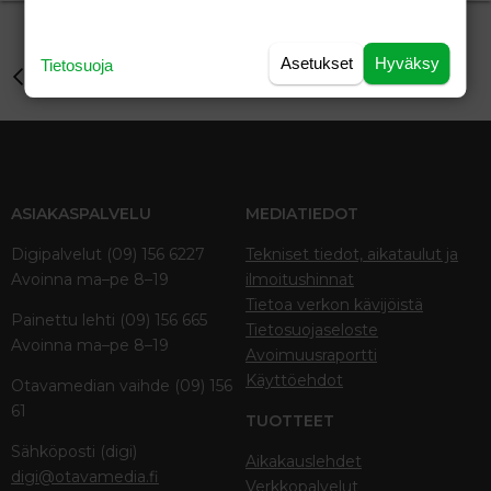
Asetukset
Hyväksy
Tietosuoja
Perhe-elämä
ASIAKASPALVELU
MEDIATIEDOT
Digipalvelut (09) 156 6227
Tekniset tiedot, aikataulut ja
Avoinna ma–pe 8–19
ilmoitushinnat
Tietoa verkon kävijöistä
Painettu lehti (09) 156 665
Tietosuojaseloste
Avoinna ma–pe 8–19
Avoimuusraportti
Käyttöehdot
Otavamedian vaihde (09) 156
61
TUOTTEET
Sähköposti (digi)
Aikakauslehdet
digi@otavamedia.fi
Verkkopalvelut