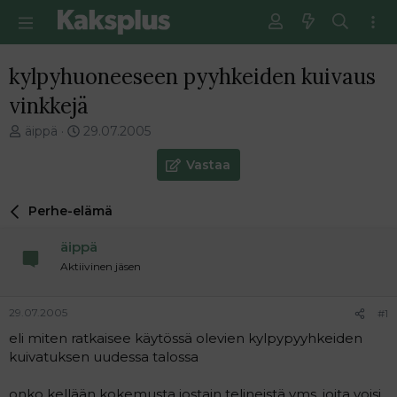
kylpyhuoneeseen pyyhkeiden kuivaus
vinkkejä
V
E
äippä
29.07.2005
i
n
e
s
Vastaa
s
i
t
m
Perhe-elämä
i
m
k
ä
äippä
e
i
t
n
Aktiivinen jäsen
j
e
u
n
29.07.2005
#1
n
v
a
i
eli miten ratkaisee käytössä olevien kylpypyyhkeiden
l
e
kuivatuksen uudessa talossa
o
s
i
t
onko kellään kokemusta jostain telineistä yms. joita voisi