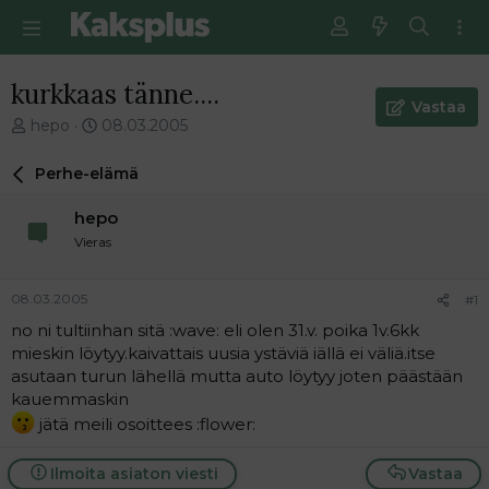
kurkkaas tänne....
Vastaa
V
E
hepo
08.03.2005
i
n
e
s
Perhe-elämä
s
i
t
m
hepo
i
m
Vieras
k
ä
e
i
t
n
08.03.2005
#1
j
e
no ni tultiinhan sitä :wave: eli olen 31.v. poika 1v.6kk
u
n
mieskin löytyy.kaivattais uusia ystäviä iällä ei väliä.itse
n
v
a
i
asutaan turun lähellä mutta auto löytyy joten päästään
l
e
kauemmaskin
o
s
jätä meili osoittees :flower:
i
t
t
i
Ilmoita asiaton viesti
Vastaa
t