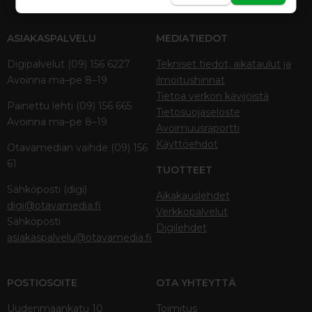
ASIAKASPALVELU
MEDIATIEDOT
Digipalvelut (09) 156 6227
Tekniset tiedot, aikataulut ja
Avoinna ma–pe 8–19
ilmoitushinnat
Tietoa verkon kävijöistä
Painettu lehti (09) 156 665
Tietosuojaseloste
Avoinna ma–pe 8–19
Avoimuusraportti
Käyttöehdot
Otavamedian vaihde (09) 156
61
TUOTTEET
Sähköposti (digi)
Aikakauslehdet
digi@otavamedia.fi
Verkkopalvelut
Sähköposti
Digilehdet
asiakaspalvelu@otavamedia.fi
POSTIOSOITE
OTA YHTEYTTÄ
Uudenmaankatu 10
Toimitus