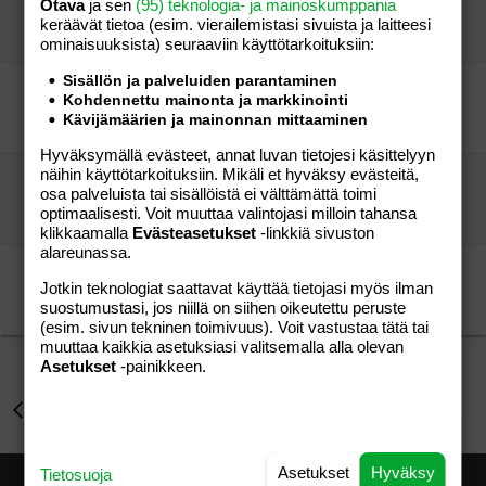
Otava
ja sen
(95) teknologia- ja mainoskumppania
nuori.
Aihe vapaa
keräävät tietoa (esim. vierailemis­tasi sivuista ja laitteesi
.,.,.,.,.,.,
31.08.2013
Aihe vapaa
119
ominaisuuk­sista) seuraaviin käyttötarkoituksiin:
Sisällön ja palveluiden parantaminen
Lasteni suusta kuultua.
Kohdennettu mainonta ja markkinointi
Ylpeä Isukki ov
Aihe vapaa
Kävijämäärien ja mainonnan mittaaminen
vierailija
05.04.2026
Aihe vapaa
4
Hyväksymällä evästeet, annat luvan tietojesi käsittelyyn
näihin käyttötarkoituksiin. Mikäli et hyväksy evästeitä,
Lasteni suusta kuultua eri ihmisten kertomina.
osa palveluista tai sisällöistä ei välttämättä toimi
Ylpeä Isä ov
Aihe vapaa
optimaalisesti. Voit muuttaa valintojasi milloin tahansa
vierailija
31.03.2026
Aihe vapaa
3
klikkaamalla
Evästeasetukset
-linkkiä sivuston
alareunassa.
Lasten suusta :D
Jotkin teknologiat saattavat käyttää tietojasi myös ilman
Vieras
Aihe vapaa
suostumustasi, jos niillä on siihen oikeutettu peruste
Pessi
26.08.2009
Aihe vapaa
4
(esim. sivun tekninen toimivuus). Voit vastustaa tätä tai
muuttaa kaikkia asetuksiasi valitsemalla alla olevan
Asetukset
-painikkeen.
Perhe-elämä
Asetukset
Hyväksy
Tietosuoja