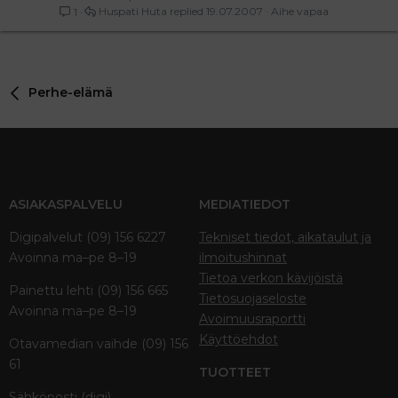
Huspati Huta
19.07.2007
Aihe vapaa
1
Perhe-elämä
ASIAKASPALVELU
MEDIATIEDOT
Digipalvelut (09) 156 6227
Tekniset tiedot, aikataulut ja
Avoinna ma–pe 8–19
ilmoitushinnat
Tietoa verkon kävijöistä
Painettu lehti (09) 156 665
Tietosuojaseloste
Avoinna ma–pe 8–19
Avoimuusraportti
Käyttöehdot
Otavamedian vaihde (09) 156
61
TUOTTEET
Sähköposti (digi)