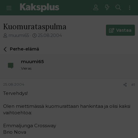
Kuomurataspulma
Vastaa
V
E
muumi65
25.08.2004
i
n
e
s
Perhe-elämä
s
i
t
m
muumi65
i
m
Vieras
k
ä
e
i
t
n
25.08.2004
#1
j
e
Tervehdys!
u
n
n
v
a
i
Olen miettimässä kuomurattaan hankintaa ja olisi kaksi
l
e
vaihtoehtoa:
o
s
i
t
Emmaljunga Crossway
t
i
Brio Nova
t