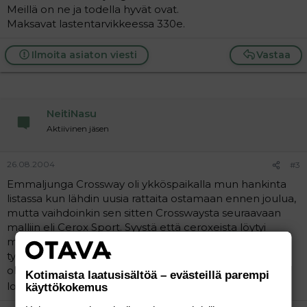
Meillä on ne ja todella hyvät ovat.
Maksavat lastentarvikkeessa 330e.
Ilmoita asiaton viesti
Vastaa
NeitiNasu
Aktiivinen jäsen
26.08.2004
#3
Emmaljunga Crossway oli ykköspaikalla mun hankinta
listassa kun lähdin uusia rattaita ostamaan ennen joulua,
mutta vaihdoinkin sen sitten Crosswaysta seuraavaan
malliin eli Cerox Sport. Syystä että ceroxeista löytyi
minun paljon toivoma ja haaveilema käännettävä
työntösuunnan vaihto. Mutta luulen että Crosswayt
olisivat ihan yhtä hyvät muutoin, eli sanalla sanoen
Kotimaista laatusisältöä – evästeillä parempi
loistavat.
käyttökokemus