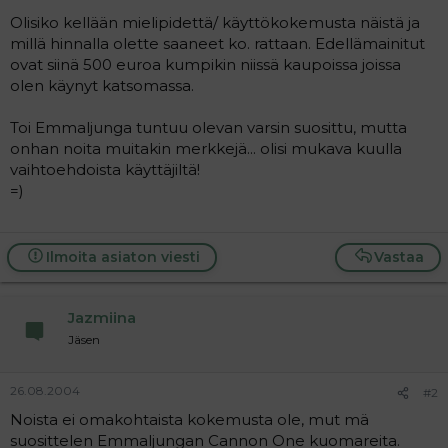
a
Olisiko kellään mielipidettä/ käyttökokemusta näistä ja
j
millä hinnalla olette saaneet ko. rattaan. Edellämainitut
a
ovat siinä 500 euroa kumpikin niissä kaupoissa joissa
olen käynyt katsomassa.
Toi Emmaljunga tuntuu olevan varsin suosittu, mutta
onhan noita muitakin merkkejä... olisi mukava kuulla
vaihtoehdoista käyttäjiltä!
=)
Ilmoita asiaton viesti
Vastaa
Jazmiina
Jäsen
26.08.2004
#2
Noista ei omakohtaista kokemusta ole, mut mä
suosittelen Emmaljungan Cannon One kuomareita.