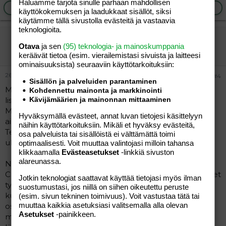
Haluamme tarjota sinulle parhaan mahdollisen
Ilmoita asiaton viesti
Vastaa
käyttökokemuksen ja laadukkaat sisällöt, siksi
käytämme tällä sivustolla evästeitä ja vastaavia
teknologioita.
äityli
Otava
ja sen
(95) teknologia- ja mainoskumppania
Aktiivinen jäsen
keräävät tietoa (esim. vierailemis­tasi sivuista ja laitteesi
ominaisuuk­sista) seuraaviin käyttötarkoituksiin:
26.08.2004
#4
Sisällön ja palveluiden parantaminen
Meillä oli kesällä sama ongelma ja samat vaihtoehdot,
Kohdennettu mainonta ja markkinointi
lisäks vielä Emmaljungan Classic. Kyselin sillon tuolla
Kävijämäärien ja mainonnan mittaaminen
Mitäs nyt?-puolella kokemuksia ja mielipiteitä. Sillon
Hyväksymällä evästeet, annat luvan tietojesi käsittelyyn
ainakin mulle ei hirveesti kehuttu noita Novia.
näihin käyttötarkoituksiin. Mikäli et hyväksy evästeitä,
Teleskooppiaisa ei kuulemma hyvä, täytteet pursuilee
osa palveluista tai sisällöistä ei välttämättä toimi
ulos...
optimaalisesti. Voit muuttaa valintojasi milloin tahansa
klikkaamalla
Evästeasetukset
-linkkiä sivuston
alareunassa.
Noista ja muista syistä päädyttiin ite hankkimaan
Crosswayt ja oon ollu tosi tyytyväinen. Tosi hyvät ja kevyet
Jotkin teknologiat saattavat käyttää tietojasi myös ilman
työntää. Ainoo miinus on ettei tavarakorissa oo
suostumustasi, jos niillä on siihen oikeutettu peruste
kunnollisia reunoja. Jos siellä on enemmän tavaraa ni
(esim. sivun tekninen toimivuus). Voit vastustaa tätä tai
muuttaa kaikkia asetuksiasi valitsemalla alla olevan
osa meinaa pudota kyydistä. Mut se on pikkujuttu kun
Asetukset
-painikkeen.
muuten oikein loistokärryt. Suosittelen erittäin