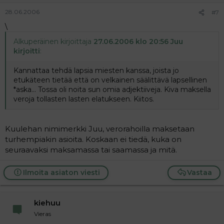
28.06.2006
#7
\
Alkuperäinen kirjoittaja
27.06.2006 klo 20:56 Juu
kirjoitti
:
Kannattaa tehdä lapsia miesten kanssa, joista jo
etukäteen tietää että on velkainen säälittävä lapsellinen
*aska... Tossa oli noita sun omia adjektiiveja. Kiva maksella
veroja tollasten lasten elatukseen. Kiitos.
Kuulehan nimimerkki Juu, verorahoilla maksetaan
turhempiakin asioita. Koskaan ei tiedä, kuka on
seuraavaksi maksamassa tai saamassa ja mitä.
Ilmoita asiaton viesti
Vastaa
kiehuu
Vieras