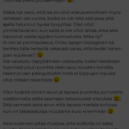
huomaa pikku porsaanreijän
)
Äläkä nyt sano, että isä on ollut elatusvelvollinen myös
viimeiset viisi vuotta, koska et ole niitä elatuksia siltä
ajalta halunnut hyvää hyvyyttäsi. Olet ollut
ymmärtäväinen, kun isällä ei ole ollut rahaa, etkä siksi
halunnut vaatia isyyden tunnustusta. Miksi ny?
Ai niin se perimisoikeus. Onko lapsen biologinen isä
kenties tällä hetkellä vakavasti sairas, että tiedät hänen
pian kuolevan?
Älä vaivaudu näpyttämään vastausta, tuskin tästäkään
huomasit jutun pointtia vaan savu nousten korvista
takerrut vain pikkujuttuihin millä ei loppujen lopuksi
ollut mitään tekemistä
Olen todella iloinen sinun ja lapsesi puolesta, jos tulette
varattomalta isältä saamaan takautuvasti elatuksia
)
Siitä varmasti sekä sinun että lapsesi mieliala kohoaa,
kun on takataskussa muutama euro enemmän
Aina kuitenkin pitää muistaa, että kolikolla on kaksi