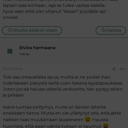
takautuvasti" kertoo paljon siitä kuinka paljon haluat
lapsen isää kohtaan...raja se tulee vastaa kaikilla.
hänelle kostaa.
hyvä vaan että olet ottanut "kissan" pöydälle ap!
onnea!
Ilmoita asiaton viesti
Vastaa
Elviira harmaana
Vieras
09.07.2006
#14
Toki saa virkavallalta apua, mutta ei ne poliisit ihan
todellakaan päivystä siellä oven takana isyystapauksissa.
Joten jos isä haluaa vältellä verikoetta, hän pystyy siihen
ja pitkään.
Ikävä tuottaa pettymys, mulla on liiankin läheltä
ensikäden tietoa. Mutta en ole yllättynyt siitä, että jäitte
nalkkiin taas muutamaan lauseeseen
Hauska
huomata, että asian ydintä kukaan ei tajunnut