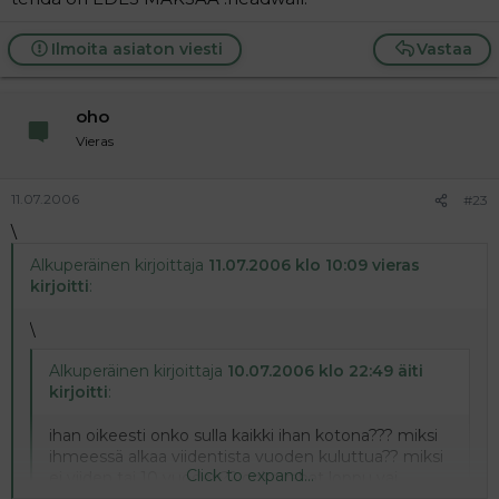
Ilmoita asiaton viesti
Vastaa
oho
Vieras
11.07.2006
#23
\
Alkuperäinen kirjoittaja
11.07.2006 klo 10:09 vieras
kirjoitti
:
\
Alkuperäinen kirjoittaja
10.07.2006 klo 22:49 äiti
kirjoitti
:
ihan oikeesti onko sulla kaikki ihan kotona??? miksi
ihmeessä alkaa viidentista vuoden kuluttua?? miksi
Click to expand...
ei viiden tai 10 vuoden?? onko rahat loppu vai
päätitkö kuule vaan ihan muuten pilata jonkun