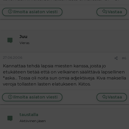
Ilmoita asiaton viesti
Vastaa
Juu
Vieras
27.06.2006
#6
Kannattaa tehdä lapsia miesten kanssa, joista jo
etukäteen tietää että on velkainen säälittävä lapsellinen
*aska... Tossa oli noita sun omia adjektiiveja. Kiva maksella
veroja tollasten lasten elatukseen. Kiitos.
Ilmoita asiaton viesti
Vastaa
taustalla
Aktiivinen jäsen