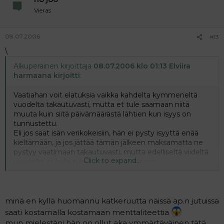
Vieras
08.07.2006
#13
\
Alkuperäinen kirjoittaja
08.07.2006 klo 01:13 Elviira
harmaana kirjoitti
:
Vaatiahan voit elatuksia vaikka kahdelta kymmeneltä
vuodelta takautuvasti, mutta et tule saamaan niitä
muuta kuin siitä päivämäärästä lähtien kun isyys on
tunnustettu.
Eli jos saat isän verikokeisiin, hän ei pysty isyyttä enää
kieltämään, ja jos jättää tämän jälkeen maksamatta ne
pystyy vaatimaan takautuvasti, mutta edelliseltä viideltä
Click to expand...
vuodelta et kyllä tule lanttiakaan samaan.
Tietty toivossa on hyvä elää.
Ikävä huomata, että haluat lapsen kautta kostaa
miehelle oman katkeruutesi.
minä en kyllä huomannu katkeruutta näissä ap.n jutuissa
Koska katkeruus teksissä paistaa liian helposti läpi. Ja
saati kostamalla kostamaan menttaliteettia
komenttisi juuri "Joutuu maksamaan viideltä vuodelta
mun mielestäni hän on ollut aka ymmärtäväinen tätä