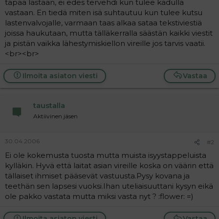
tapaa lastaan, ei edes tervehdi kun tulee kadulla
a
vastaan. En tiedä miten isä suhtautuu kun tulee kutsu
j
lastenvalvojalle, varmaan taas alkaa sataa tekstiviestiä
a
joissa haukutaan, mutta tälläkerralla säästän kaikki viestit
ja pistän vaikka lähestymiskiellon vireille jos tarvis vaatii.
<br><br>
Ilmoita asiaton viesti
Vastaa
taustalla
Aktiivinen jäsen
30.04.2006
#2
Ei ole kokemusta tuosta mutta muista isyystappeluista
kylläkin. Hyvä että laitat asian vireille koska on väärin että
tällaiset ihmiset pääsevät vastuusta.Pysy kovana ja
teethän sen lapsesi vuoksi.Ihan uteliaisuuttani kysyn eikä
ole pakko vastata mutta miksi vasta nyt ? :flower: =)
Ilmoita asiaton viesti
Vastaa