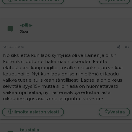
-piija-
Jäsen
30.04.2006
#3
No siksi että kun lapsi syntyi isä oli velkainen ja olisin
kuitenkin joutunut hakemaan oikeuden kautta
elatustukea kaupungilta, ja isälle olisi koko ajan velkaa
kaupungille. Nyt kun lapsi on iso niin elämä ei kaadu
vaikka tuet ei tulisikaan säntillisesti. Lapsella on oikeus
selvittää isyys 15v mutta silloin asia on huomattavasti
vaikeampi hoitaa, nyt lastenvalvoja edustaa lasta
oikeudessa jos asia sinne asti joutuu.<br><br>
Ilmoita asiaton viesti
Vastaa
taustalla