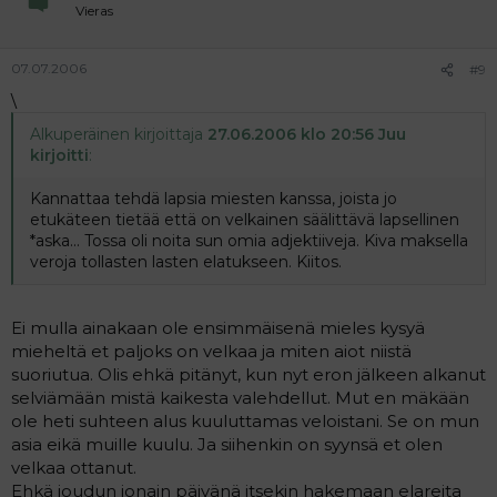
Vieras
07.07.2006
#9
\
Alkuperäinen kirjoittaja
27.06.2006 klo 20:56 Juu
kirjoitti
:
Kannattaa tehdä lapsia miesten kanssa, joista jo
etukäteen tietää että on velkainen säälittävä lapsellinen
*aska... Tossa oli noita sun omia adjektiiveja. Kiva maksella
veroja tollasten lasten elatukseen. Kiitos.
Ei mulla ainakaan ole ensimmäisenä mieles kysyä
mieheltä et paljoks on velkaa ja miten aiot niistä
suoriutua. Olis ehkä pitänyt, kun nyt eron jälkeen alkanut
selviämään mistä kaikesta valehdellut. Mut en mäkään
ole heti suhteen alus kuuluttamas veloistani. Se on mun
asia eikä muille kuulu. Ja siihenkin on syynsä et olen
velkaa ottanut.
Ehkä joudun jonain päivänä itsekin hakemaan elareita