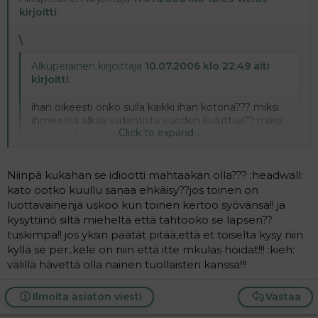
kirjoitti
:
\
Alkuperäinen kirjoittaja
10.07.2006 klo 22:49 äiti
kirjoitti
:
ihan oikeesti onko sulla kaikki ihan kotona??? miksi
ihmeessä alkaa viidentista vuoden kuluttua?? miksi
Click to expand...
ei viiden tai 10 vuoden?? onko rahat loppu vai
päätitkö kuule vaan ihan muuten pilata jonkun
elämän!! jos sinun lapsesi on ollut tähänkin asti ilmaa
isää niin eiköhän pärjää jatkossakin katos ei se nimi
Niinpä kukahan se idiootti mahtaakan olla??? :headwall:
paperissa siitä miehestä vielä isää tee ainakaan
kato ootko kuullu sanaa ehkäisy??jos toinen on
Click to expand...
sellaista kuin pitäisi.. en todellakaan tajua sun
luottavainenja uskoo kun toinen kertoo syövänsä!! ja
motiivisia! ja hei älä syötä mitää oli silloin raha
kysyttiinö siltä mieheltä että tahtooko se lapsen??
vaikeuksissa p..askaa.. eikö nyt sit muka olis jos
tuskimpa!! jos yksin päätät pitää,että et toiselta kysy niin
Päätitkö vaan muuten pilata jonkun elämän? :headwall:
vaadit maksuja viiden vuoden takaa?? ja mull on
kyllä se per..kele on niin että itte mkulas hoidat!!! :kieh:
:headwall: Idiootti palstalla.Ukko olis voinut miettiä sitä
kyllä käsitys et alkaa maksu vasta kun on isyys
välillä hävettä olla nainen tuollaisten kanssa!!!
siinä vaiheessa kun rupes sänkyhommiin.Eli kahdestaan
todistettu!!! elen sun kanssan elviira täysin samaa
kyetään seksiin mutta vastuuseen yksin?
mieltä mitä olet kirjoittanu!!!
Ei tee paperi isää mutta toivottavasti saa tollasen
ei voi muuta sanoa kun et saunan takana vielä tilaa
Ilmoita asiaton viesti
Vastaa
junttiukon miettimään tekosiaan ja vähintä mitä voi
:kieh: