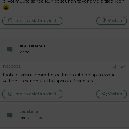
ei voi muuta sanoa kun et saunan takana vielä tilaa :kieh:
Ilmoita asiaton viesti
Vastaa
äiti minäkin
Vieras
11.07.2006
#21
täällä ei vissiin ihmiset osaa lukea eihöän ap missään
vaiheessa sanonut että lapsi on 15 vuotias.
Ilmoita asiaton viesti
Vastaa
taustalla
Aktiivinen jäsen