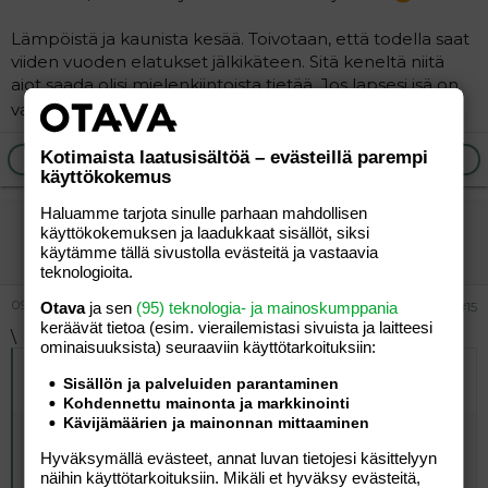
Lämpöistä ja kaunista kesää. Toivotaan, että todella saat
viiden vuoden elatukset jälkikäteen. Sitä keneltä niitä
aiot saada olisi mielenkiintoista tietää. Jos lapsesi isä on
varaton, hän tuskin niitä pystyy sulle maksamaan
Kotimaista laatusisältöä – evästeillä parempi
Ilmoita asiaton viesti
Vastaa
käyttökokemus
Haluamme tarjota sinulle parhaan mahdollisen
-piija-
käyttökokemuksen ja laadukkaat sisällöt, siksi
Jäsen
käytämme tällä sivustolla evästeitä ja vastaavia
teknologioita.
09.07.2006
Otava
ja sen
(95) teknologia- ja mainoskumppania
#15
keräävät tietoa (esim. vierailemis­tasi sivuista ja laitteesi
\
ominaisuuk­sista) seuraaviin käyttötarkoituksiin:
Alkuperäinen kirjoittaja
09.07.2006 klo 12:19 Elviira
Sisällön ja palveluiden parantaminen
harmaana kirjoitti
:
Kohdennettu mainonta ja markkinointi
Kävijämäärien ja mainonnan mittaaminen
Toki saa virkavallalta apua, mutta ei ne poliisit ihan
todellakaan päivystä siellä oven takana isyystapauksissa.
Hyväksymällä evästeet, annat luvan tietojesi käsittelyyn
Joten jos isä haluaa vältellä verikoetta, hän pystyy siihen
näihin käyttötarkoituksiin. Mikäli et hyväksy evästeitä,