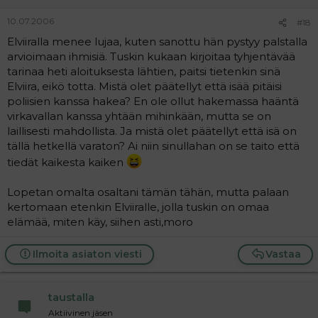
10.07.2006
#18
Elviiralla menee lujaa, kuten sanottu hän pystyy palstalla
arvioimaan ihmisiä. Tuskin kukaan kirjoitaa tyhjentävää
tarinaa heti aloituksesta lähtien, paitsi tietenkin sinä
Elviira, eikö totta. Mistä olet päätellyt että isää pitäisi
poliisien kanssa hakea? En ole ollut hakemassa haäntä
virkavallan kanssa yhtään mihinkään, mutta se on
laillisesti mahdollista. Ja mistä olet päätellyt että isä on
tällä hetkellä varaton? Ai niin sinullahan on se taito että
tiedät kaikesta kaiken
Lopetan omalta osaltani tämän tähän, mutta palaan
kertomaan etenkin Elviiralle, jolla tuskin on omaa
elämää, miten käy, siihen asti,moro
Ilmoita asiaton viesti
Vastaa
taustalla
Aktiivinen jäsen