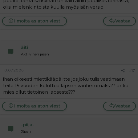
puolta, tämä kaikkihan on vain äidin puolikas tarinasta,
olisi mielenkiintoista kuulla myös isän versio.
Ilmoita asiaton viesti
Vastaa
äiti
Aktiivinen jäsen
10.07.2006
#17
ihan oikeesti miettikääpä itte jos joku tulis vaatimaan
teitä 15 vuoden kuluttua lapsen vanhemmaksi?? onko
mies ollut tietoinen lapsesta???
Ilmoita asiaton viesti
Vastaa
-piija-
Jäsen