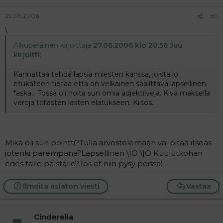
29.06.2006
#8
\
Alkuperäinen kirjoittaja
27.06.2006 klo 20:56 Juu
kirjoitti
:
Kannattaa tehdä lapsia miesten kanssa, joista jo
etukäteen tietää että on velkainen säälittävä lapsellinen
*aska... Tossa oli noita sun omia adjektiiveja. Kiva maksella
veroja tollasten lasten elatukseen. Kiitos.
Mikä oli sun pointti?Tulla arvostelemaan vai pitää itseäs
jotenki parempana?Lapsellinen \|O \|O Kuulutkohan
edes tälle palstalle?Jos et niin pysy poissa!
Ilmoita asiaton viesti
Vastaa
Cinderella