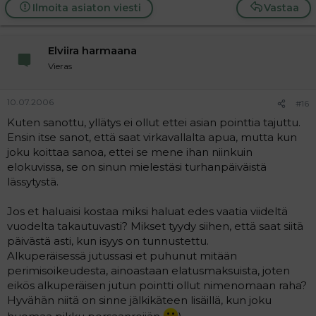
Ilmoita asiaton viesti
Vastaa
Elviira harmaana
Vieras
10.07.2006
#16
Kuten sanottu, yllätys ei ollut ettei asian pointtia tajuttu.
Ensin itse sanot, että saat virkavallalta apua, mutta kun
joku koittaa sanoa, ettei se mene ihan niinkuin
elokuvissa, se on sinun mielestäsi turhanpäiväistä
lässytystä.
Jos et haluaisi kostaa miksi haluat edes vaatia viideltä
vuodelta takautuvasti? Mikset tyydy siihen, että saat siitä
päivästä asti, kun isyys on tunnustettu.
Alkuperäisessä jutussasi et puhunut mitään
perimisoikeudesta, ainoastaan elatusmaksuista, joten
eikös alkuperäisen jutun pointti ollut nimenomaan raha?
Hyvähän niitä on sinne jälkikäteen lisäillä, kun joku