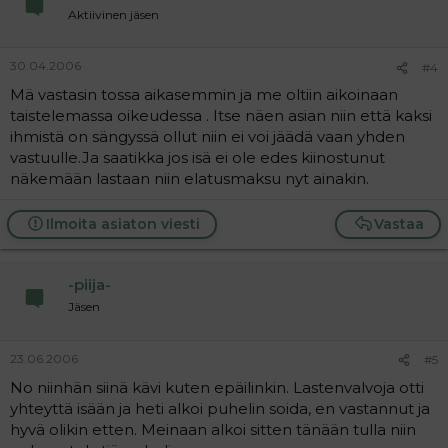
Aktiivinen jäsen
30.04.2006
#4
Mä vastasin tossa aikasemmin ja me oltiin aikoinaan
taistelemassa oikeudessa . Itse näen asian niin että kaksi
ihmistä on sängyssä ollut niin ei voi jäädä vaan yhden
vastuulle.Ja saatikka jos isä ei ole edes kiinostunut
näkemään lastaan niin elatusmaksu nyt ainakin.
Ilmoita asiaton viesti
Vastaa
-piija-
Jäsen
23.06.2006
#5
No niinhän siinä kävi kuten epäilinkin. Lastenvalvoja otti
yhteyttä isään ja heti alkoi puhelin soida, en vastannut ja
hyvä olikin etten. Meinaan alkoi sitten tänään tulla niin