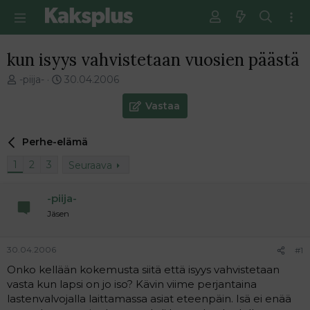
kun isyys vahvistetaan vuosien päästä
V
E
-piija-
30.04.2006
i
n
e
s
Vastaa
s
i
t
m
Perhe-elämä
i
m
k
ä
1
2
3
Seuraava
e
i
t
n
j
e
-piija-
u
n
Jäsen
n
v
a
i
l
e
30.04.2006
#1
o
s
Onko kellään kokemusta siitä että isyys vahvistetaan
i
t
vasta kun lapsi on jo iso? Kävin viime perjantaina
t
i
lastenvalvojalla laittamassa asiat eteenpäin. Isä ei enää
t