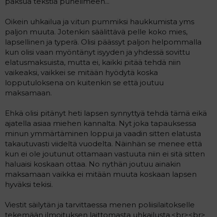
paksua tekstiä puhelimeen...
Oikein uhkailua ja v.itun pummiksi haukkumista yms
paljon muuta. Jotenkin säälittävä pelle koko mies,
lapsellinen ja typerä. Olisi päässyt paljon helpommalla
kun olisi vaan myöntänyt isyyden ja yhdessä sovittu
elatusmaksuista, mutta ei, kaikki pitää tehdä niin
vaikeaksi, vaikkei se mitään hyödytä koska
lopputuloksena on kuitenkin se että joutuu
maksamaan.
Ehkä olisi pitänyt heti lapsen synnyttyä tehdä tämä eikä
ajatella asiaa miehen kannalta. Nyt joka tapauksessa
minun ymmärtäminen loppui ja vaadin sitten elatusta
takautuvasti viideltä vuodelta. Näinhän se menee että
kun ei ole joutunut ottamaan vastuuta niin ei sitä sitten
haluaisi koskaan ottaa. No nythän joutuu ainakin
maksamaan vaikka ei mitään muuta koskaan lapsen
hyväksi tekisi.
Viestit säilytän ja tarvittaessa menen poliisilaitokselle
tekemään ilmoituksen laittomasta uhkailusta.<br><br>