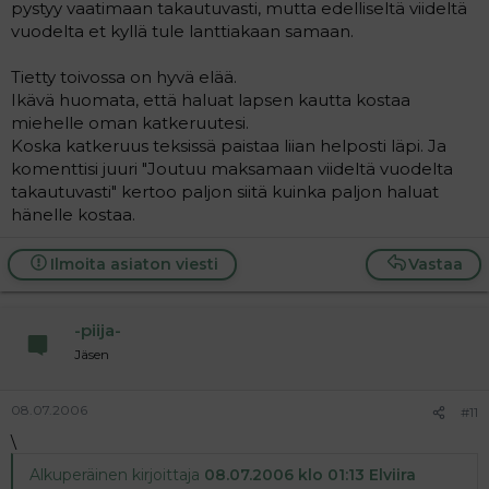
pystyy vaatimaan takautuvasti, mutta edelliseltä viideltä
vuodelta et kyllä tule lanttiakaan samaan.
Tietty toivossa on hyvä elää.
Ikävä huomata, että haluat lapsen kautta kostaa
miehelle oman katkeruutesi.
Koska katkeruus teksissä paistaa liian helposti läpi. Ja
komenttisi juuri "Joutuu maksamaan viideltä vuodelta
takautuvasti" kertoo paljon siitä kuinka paljon haluat
hänelle kostaa.
Ilmoita asiaton viesti
Vastaa
-piija-
Jäsen
08.07.2006
#11
\
Alkuperäinen kirjoittaja
08.07.2006 klo 01:13 Elviira