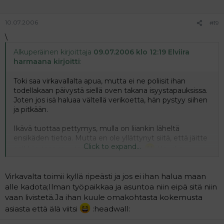
10.07.2006
#19
\
Alkuperäinen kirjoittaja
09.07.2006 klo 12:19 Elviira
harmaana kirjoitti
:
Toki saa virkavallalta apua, mutta ei ne poliisit ihan
todellakaan päivystä siellä oven takana isyystapauksissa.
Joten jos isä haluaa vältellä verikoetta, hän pystyy siihen
ja pitkään.
Ikävä tuottaa pettymys, mulla on liiankin läheltä
ensikäden tietoa. Mutta en ole yllättynyt siitä, että jäitte
Click to expand...
nalkkiin taas muutamaan lauseeseen
Hauska
huomata, että asian ydintä kukaan ei tajunnut
Virkavalta toimii kyllä ripeästi ja jos ei ihan halua maan
Lämpöistä ja kaunista kesää. Toivotaan, että todella saat
alle kadota;Ilman työpaikkaa ja asuntoa niin eipä sitä niin
viiden vuoden elatukset jälkikäteen. Sitä keneltä niitä
vaan livistetä.Ja ihan kuule omakohtasta kokemusta
aiot saada olisi mielenkiintoista tietää. Jos lapsesi isä on
varaton, hän tuskin niitä pystyy sulle maksamaan
asiasta että älä viitsi
:headwall: