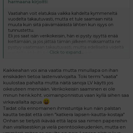
harmaana kirjoitti
:
Vaatiahan voit elatuksia vaikka kahdelta kymmeneltä
vuodelta takautuvasti, mutta et tule saamaan niitä
muuta kuin siitä päivämäärästä lähtien kun isyys on
tunnustettu.
Eli jos saat isän verikokeisiin, hän ei pysty isyyttä enää
kieltämään, ja jos jättää tämän jälkeen maksamatta ne
pystyy vaatimaan takautuvasti, mutta edelliseltä viideltä
Click to expand...
vuodelta et kyllä tule lanttiakaan samaan.
Tietty toivossa on hyvä elää.
Ikävä huomata, että haluat lapsen kautta kostaa
Kaikkeahan voi aina vaatia mutta minullapa on ihan
miehelle oman katkeruutesi.
ensikäden tietoa lastenvalvojalta. Toki termi "vaatia"
Koska katkeruus teksissä paistaa liian helposti läpi. Ja
kuulostaa pahalta mutta näitä sanoja LV käytti jos
komenttisi juuri "Joutuu maksamaan viideltä vuodelta
oikeuteen mennään. Verikokeisiin saaminen ei ole
takautuvasti" kertoo paljon siitä kuinka paljon haluat
minun henk.koht. voimainponnistus vaan kyllä siihen saa
hänelle kostaa.
virkavallalta apua
Taidat olla erinomainen ihmistuntija kun näin palstan
kautta tiedät että olen "katkera lapsen-kautta-kostaja"
Onhan se tietysti ikävää että lapsi saa nimen papereihin
ihan virallisestikin ja vielä perintöoikeudenkin, mutta en