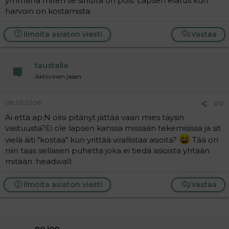
ymmärrä miten se sinulta on pois. Lapsen elatus kun
harvoin on kostamista.
Ilmoita asiaton viesti
Vastaa
taustalla
Aktiivinen jäsen
08.07.2006
#12
Ai että ap;N olisi pitänyt jättää vaan mies täysin
vastuusta?Ei ole lapsen kanssa missään tekemisissä ja sit
vielä äiti "kostaa" kun yrittää virallistaa asioita?
Tää on
niin taas sellasen puhetta joka ei tiedä asioista yhtään
mitään :headwall:
Ilmoita asiaton viesti
Vastaa
no joo