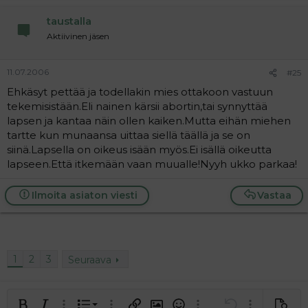
tehdä on EDES MAKSAA :headwall:
taustalla
Aktiivinen jäsen
11.07.2006
#25
Ehkäsyt pettää ja todellakin mies ottakoon vastuun
tekemisistään.Eli nainen kärsii abortin,tai synnyttää
lapsen ja kantaa näin ollen kaiken.Mutta eihän miehen
tartte kun munaansa uittaa siellä täällä ja se on
siinä.Lapsella on oikeus isään myös.Ei isällä oikeutta
lapseen.Että itkemään vaan muualle!Nyyh ukko parkaa!
Ilmoita asiaton viesti
Vastaa
1
2
3
Seuraava
Järjestetty lista