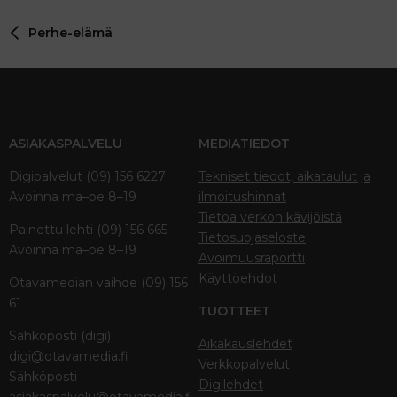
Perhe-elämä
ASIAKASPALVELU
MEDIATIEDOT
Digipalvelut (09) 156 6227
Tekniset tiedot, aikataulut ja
Avoinna ma–pe 8–19
ilmoitushinnat
Tietoa verkon kävijöistä
Painettu lehti (09) 156 665
Tietosuojaseloste
Avoinna ma–pe 8–19
Avoimuusraportti
Käyttöehdot
Otavamedian vaihde (09) 156
61
TUOTTEET
Sähköposti (digi)
Aikakauslehdet
digi@otavamedia.fi
Verkkopalvelut
Sähköposti
Digilehdet