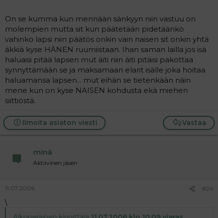
elämän!! jos sinun lapsesi on ollut tähänkin asti ilmaa
isää niin eiköhän pärjää jatkossakin katos ei se nimi
On se kumma kun mennään sänkyyn niin vastuu on
paperissa siitä miehestä vielä isää tee ainakaan
molempien mutta sit kun päätetään pidetäänkö
Click to expand...
sellaista kuin pitäisi.. en todellakaan tajua sun
vahinko lapsi niin päätös onkin vain naisen sit onkin yhtä
motiivisia! ja hei älä syötä mitää oli silloin raha
äkkiä kyse HÄNEN ruumiistaan. Ihan saman lailla jos isä
vaikeuksissa p..askaa.. eikö nyt sit muka olis jos
haluaisi pitää lapsen mut äiti niin äiti pitäisi pakottaa
Päätitkö vaan muuten pilata jonkun elämän? :headwall:
vaadit maksuja viiden vuoden takaa?? ja mull on
synnyttämään se ja maksamaan elarit isälle joka hoitaa
:headwall: Idiootti palstalla.Ukko olis voinut miettiä sitä
kyllä käsitys et alkaa maksu vasta kun on isyys
haluamansa lapsen... mut eihän se tietenkään näin
siinä vaiheessa kun rupes sänkyhommiin.Eli kahdestaan
todistettu!!! elen sun kanssan elviira täysin samaa
mene kun on kyse NAISEN kohdusta ekä miehen
kyetään seksiin mutta vastuuseen yksin?
mieltä mitä olet kirjoittanu!!!
Ei tee paperi isää mutta toivottavasti saa tollasen
siittiöstä.
ei voi muuta sanoa kun et saunan takana vielä tilaa
junttiukon miettimään tekosiaan ja vähintä mitä voi
:kieh:
tehdä on EDES MAKSAA :headwall:
Ilmoita asiaton viesti
Vastaa
minä
Aktiivinen jäsen
11.07.2006
#24
\
Alkuperäinen kirjoittaja
11.07.2006 klo 10:09 vieras