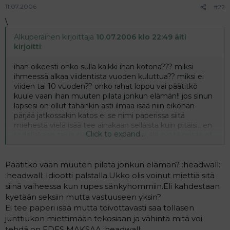
11.07.2006
#22
\
Alkuperäinen kirjoittaja
10.07.2006 klo 22:49 äiti
kirjoitti
:
ihan oikeesti onko sulla kaikki ihan kotona??? miksi
ihmeessä alkaa viidentista vuoden kuluttua?? miksi ei
viiden tai 10 vuoden?? onko rahat loppu vai päätitkö
kuule vaan ihan muuten pilata jonkun elämän!! jos sinun
lapsesi on ollut tähänkin asti ilmaa isää niin eiköhän
pärjää jatkossakin katos ei se nimi paperissa siitä
miehestä vielä isää tee ainakaan sellaista kuin pitäisi.. en
Click to expand...
todellakaan tajua sun motiivisia! ja hei älä syötä mitää oli
silloin raha vaikeuksissa p..askaa.. eikö nyt sit muka olis
jos vaadit maksuja viiden vuoden takaa?? ja mull on kyllä
käsitys et alkaa maksu vasta kun on isyys todistettu!!!
Päätitkö vaan muuten pilata jonkun elämän? :headwall:
elen sun kanssan elviira täysin samaa mieltä mitä olet
:headwall: Idiootti palstalla.Ukko olis voinut miettiä sitä
kirjoittanu!!!
siinä vaiheessa kun rupes sänkyhommiin.Eli kahdestaan
ei voi muuta sanoa kun et saunan takana vielä tilaa :kieh:
kyetään seksiin mutta vastuuseen yksin?
Ei tee paperi isää mutta toivottavasti saa tollasen
junttiukon miettimään tekosiaan ja vähintä mitä voi
tehdä on EDES MAKSAA :headwall: