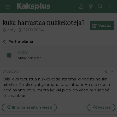
kuka harrastaa nukkekoteja?
Vastaa
V
E
dolly
27.09.2004
i
n
e
s
Perhe-elämä
s
i
t
m
dolly
i
m
Aktiivinen jäsen
k
ä
e
i
t
n
27.09.2004
#1
j
e
Olisi kiva tutustua nukkekodeista tms. kiinnostuneisiin
u
n
äiteihin. Kaikki eivät ymmärrä tätä intoani. En ole oikein
n
v
a
i
vielä asiantuntija, mutta kaikki pieni on vaan niin söpöä!
l
e
Tutustutaan!
o
s
i
t
Ilmoita asiaton viesti
Vastaa
t
i
t