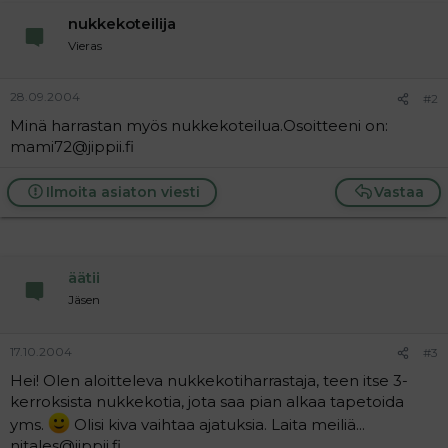
a
nukkekoteilija
j
a
Vieras
28.09.2004
#2
Minä harrastan myös nukkekoteilua.Osoitteeni on:
mami72@jippii.fi
Ilmoita asiaton viesti
Vastaa
äätii
Jäsen
17.10.2004
#3
Hei! Olen aloitteleva nukkekotiharrastaja, teen itse 3-
kerroksista nukkekotia, jota saa pian alkaa tapetoida
yms.
Olisi kiva vaihtaa ajatuksia. Laita meiliä...
nitales@jippii.fi