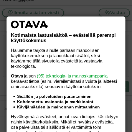
Ilmoita asiaton viesti
Vastaa
Kotimaista laatusisältöä – evästeillä parempi
käyttökokemus
Järjestetty lista
Lihavoitu
Kursivoitu
Laajennettuun editoriin…
Lista
Laajennettuun editoriin…
Lisää hyperlinkki
Lisää kuva
Hymiöt
Laajennettuun editorii
Kumoa
Laajennettuu
Esikat
Haluamme tarjota sinulle parhaan mahdollisen
Järjestämätön lista
Kirjoita vastaus...
Tasaa vasemmalle
9
Normal
Tallenna luonnos
Arial
Fontin koko
Tasaus
Lainaus
Tee uudelleen
Lisää video/media
BBCode-näkymä
Tekstiväri
Paragraph format
Lisää taulukko
Poista muotoilu
Kirjasintyyli
Insert horizontal line
Luonnokset
Yliviivaa
Spoiler
Alleviivattu
Koodi
Rivinsisäinen koodi
Rivinsisäinen spoiler
käyttökokemuksen ja laadukkaat sisällöt, siksi
käytämme tällä sivustolla evästeitä ja vastaavia
10
Poista luonnos
Book Antiqua
Suurenna sisennystä
Heading 1
Keskitä
teknologioita.
12
Courier New
Pienennä sisennystä
Tasaa oikealle
Otava
ja sen
(95) teknologia- ja mainoskumppania
Heading 2
15
Georgia
keräävät tietoa (esim. vierailemis­tasi sivuista ja laitteesi
Justify text
Heading 3
ominaisuuk­sista) seuraaviin käyttötarkoituksiin:
Lähetä vastaus
18
Tahoma
Sisällön ja palveluiden parantaminen
22
Times New Roman
Kohdennettu mainonta ja markkinointi
26
Kävijämäärien ja mainonnan mittaaminen
Trebuchet MS
Similar threads
Verdana
Hyväksymällä evästeet, annat luvan tietojesi käsittelyyn
näihin käyttötarkoituksiin. Mikäli et hyväksy evästeitä,
Äidit Kouvola
osa palveluista tai sisällöistä ei välttämättä toimi
chillipippuri
Perhe-elämä