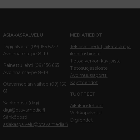
ASIAKASPALVELU
MEDIATIEDOT
Digipalvelut (09) 156 6227
Tekniset tiedot, aikataulut ja
Avoinna ma–pe 8–19
ilmoitushinnat
Tietoa verkon kävijöistä
Painettu lehti (09) 156 665
Tietosuojaseloste
Avoinna ma–pe 8–19
Avoimuusraportti
Käyttöehdot
Otavamedian vaihde (09) 156
61
TUOTTEET
Sähköposti (digi)
Aikakauslehdet
digi@otavamedia.fi
Verkkopalvelut
Sähköposti
Digilehdet
asiakaspalvelu@otavamedia.fi