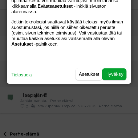
optimaalisesti. Voit muuttaa valintojasi milloin tahansa
chillipippuri
20.03.2011
Perhe-elämä
0
klikkaamalla
Evästeasetukset
-linkkiä sivuston
alareunassa.
Äiti kavereita Tampereelta
Jotkin teknologiat saattavat käyttää tietojasi myös ilman
susa
Perhe-elämä
suostumustasi, jos niillä on siihen oikeutettu peruste
Harmaa
02.12.2004
Perhe-elämä
1
(esim. sivun tekninen toimivuus). Voit vastustaa tätä tai
muuttaa kaikkia asetuksiasi valitsemalla alla olevan
Tre!
Asetukset
-painikkeen.
camomilla
Perhe-elämä
-nanne-
06.02.2005
Perhe-elämä
3
Järvenpää!!
Asetukset
Hyväksy
Tietosuoja
leppis77
Perhe-elämä
Suvi
09.09.2004
Perhe-elämä
6
Haapajärvi!!
Jankkupankku
Perhe-elämä
Jankkupankku
13.06.2005
Perhe-elämä
0
Perhe-elämä