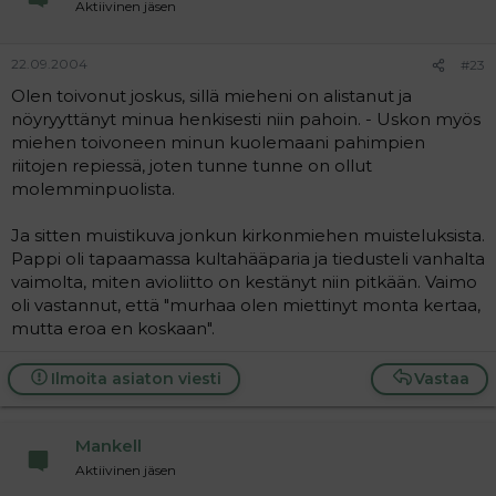
Aktiivinen jäsen
22.09.2004
#23
Olen toivonut joskus, sillä mieheni on alistanut ja
nöyryyttänyt minua henkisesti niin pahoin. - Uskon myös
miehen toivoneen minun kuolemaani pahimpien
riitojen repiessä, joten tunne tunne on ollut
molemminpuolista.
Ja sitten muistikuva jonkun kirkonmiehen muisteluksista.
Pappi oli tapaamassa kultahääparia ja tiedusteli vanhalta
vaimolta, miten avioliitto on kestänyt niin pitkään. Vaimo
oli vastannut, että "murhaa olen miettinyt monta kertaa,
mutta eroa en koskaan".
Ilmoita asiaton viesti
Vastaa
Mankell
Aktiivinen jäsen