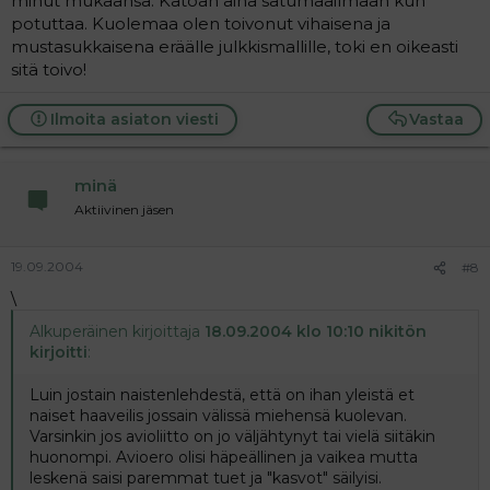
minut mukaansa. Katoan aina satumaailmaan kun
potuttaa. Kuolemaa olen toivonut vihaisena ja
mustasukkaisena eräälle julkkismallille, toki en oikeasti
sitä toivo!
Ilmoita asiaton viesti
Vastaa
minä
Aktiivinen jäsen
19.09.2004
#8
\
Alkuperäinen kirjoittaja
18.09.2004 klo 10:10 nikitön
kirjoitti
:
Luin jostain naistenlehdestä, että on ihan yleistä et
naiset haaveilis jossain välissä miehensä kuolevan.
Varsinkin jos avioliitto on jo väljähtynyt tai vielä siitäkin
huonompi. Avioero olisi häpeällinen ja vaikea mutta
leskenä saisi paremmat tuet ja "kasvot" säilyisi.