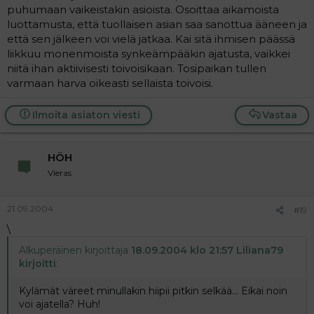
puhumaan vaikeistakin asioista. Osoittaa aikamoista
luottamusta, että tuollaisen asian saa sanottua ääneen ja
että sen jälkeen voi vielä jatkaa. Kai sitä ihmisen päässä
liikkuu monenmoista synkeämpääkin ajatusta, vaikkei
niitä ihan aktiivisesti toivoisikaan. Tosipaikan tullen
varmaan harva oikeasti sellaista toivoisi.
Ilmoita asiaton viesti
Vastaa
HÖH
Vieras
21.09.2004
#19
\
Alkuperäinen kirjoittaja
18.09.2004 klo 21:57 Liliana79
kirjoitti
:
Kylämät väreet minullakin hiipii pitkin selkää... Eikai noin
voi ajatella? Huh!