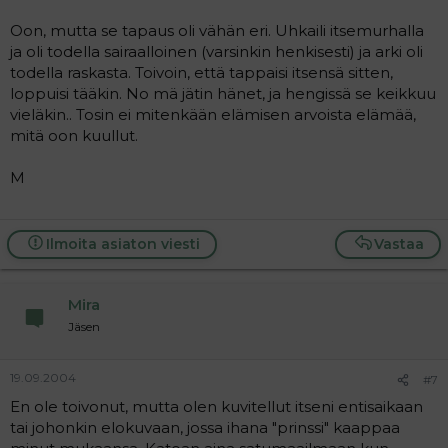
Oon, mutta se tapaus oli vähän eri. Uhkaili itsemurhalla
ja oli todella sairaalloinen (varsinkin henkisesti) ja arki oli
todella raskasta. Toivoin, että tappaisi itsensä sitten,
loppuisi tääkin. No mä jätin hänet, ja hengissä se keikkuu
vieläkin.. Tosin ei mitenkään elämisen arvoista elämää,
mitä oon kuullut.
M
Ilmoita asiaton viesti
Vastaa
Mira
Jäsen
19.09.2004
#7
En ole toivonut, mutta olen kuvitellut itseni entisaikaan
tai johonkin elokuvaan, jossa ihana "prinssi" kaappaa