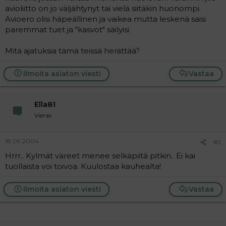
t
i
avioliitto on jo väljähtynyt tai vielä siitäkin huonompi.
t
Avioero olisi häpeällinen ja vaikea mutta leskenä saisi
a
paremmat tuet ja "kasvot" säilyisi.
j
a
Mitä ajatuksia tämä teissä herättää?
Ilmoita asiaton viesti
Vastaa
Ella81
Vieras
18.09.2004
#2
Hrrr.. Kylmät väreet menee selkäpiitä pitkin.. Ei kai
tuollaista voi toivoa. Kuulostaa kauhealta!
Ilmoita asiaton viesti
Vastaa