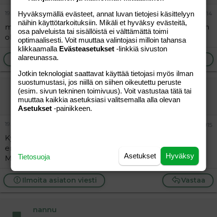
19.09.2004
Hyväksymällä evästeet, annat luvan tietojesi käsittelyyn
#14
näihin käyttötarkoituksiin. Mikäli et hyväksy evästeitä,
minä... mutta vaan ajattelin.. kun viinan kans läträäminen
osa palveluista tai sisällöistä ei välttämättä toimi
oli huipussaan
optimaalisesti. Voit muuttaa valintojasi milloin tahansa
klikkaamalla
Evästeasetukset
-linkkiä sivuston
alareunassa.
Ilmoita asiaton viesti
Vastaa
Jotkin teknologiat saattavat käyttää tietojasi myös ilman
suostumustasi, jos niillä on siihen oikeutettu peruste
marianna72
(esim. sivun tekninen toimivuus). Voit vastustaa tätä tai
muuttaa kaikkia asetuksiasi valitsemalla alla olevan
Vieras
Asetukset
-painikkeen.
19.09.2004
#15
Kyllä tuollanen puistattaa, vaikka ikää onki hiukka
enemmän!!
Asetukset
Hyväksy
Tietosuoja
Mielummin ero kun tuollasta ajattelisin!HUI!
Ilmoita asiaton viesti
Vastaa
nannu