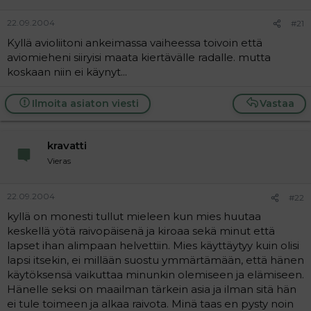
22.09.2004
#21
Kyllä avioliitoni ankeimassa vaiheessa toivoin että
aviomieheni siiryisi maata kiertävälle radalle. mutta
koskaan niin ei käynyt...
Ilmoita asiaton viesti
Vastaa
kravatti
Vieras
22.09.2004
#22
kyllä on monesti tullut mieleen kun mies huutaa
keskellä yötä raivopäisenä ja kiroaa sekä minut että
lapset ihan alimpaan helvettiin. Mies käyttäytyy kuin olisi
lapsi itsekin, ei millään suostu ymmärtämään, että hänen
käytöksensä vaikuttaa minunkin olemiseen ja elämiseen.
Hänelle seksi on maailman tärkein asia ja ilman sitä hän
ei tule toimeen ja alkaa raivota. Minä taas en pysty noin