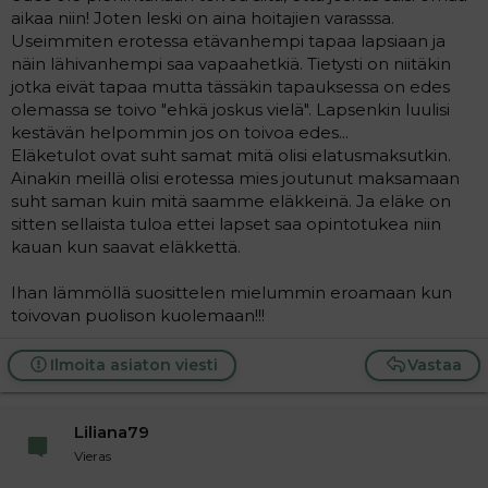
aikaa niin! Joten leski on aina hoitajien varasssa.
Useimmiten erotessa etävanhempi tapaa lapsiaan ja
näin lähivanhempi saa vapaahetkiä. Tietysti on niitäkin
jotka eivät tapaa mutta tässäkin tapauksessa on edes
olemassa se toivo "ehkä joskus vielä". Lapsenkin luulisi
kestävän helpommin jos on toivoa edes...
Eläketulot ovat suht samat mitä olisi elatusmaksutkin.
Ainakin meillä olisi erotessa mies joutunut maksamaan
suht saman kuin mitä saamme eläkkeinä. Ja eläke on
sitten sellaista tuloa ettei lapset saa opintotukea niin
kauan kun saavat eläkkettä.
Ihan lämmöllä suosittelen mielummin eroamaan kun
toivovan puolison kuolemaan!!!
Ilmoita asiaton viesti
Vastaa
Liliana79
Vieras