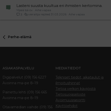
Lasteni suusta kuultua eri ihmisten kertomina.
Ylpeä Isä ov
Aihe vapaa
vierailija
31.03.2026
Aihe vapaa
3
Perhe-elämä
ASIAKASPALVELU
MEDIATIEDOT
Digipalvelut (09) 156 6227
Tekniset tiedot, aikataulut ja
Avoinna ma–pe 8–19
ilmoitushinnat
Tietoa verkon kävijöistä
Painettu lehti (09) 156 665
Tietosuojaseloste
Avoinna ma–pe 8–19
Avoimuusraportti
Käyttöehdot
Otavamedian vaihde (09) 156