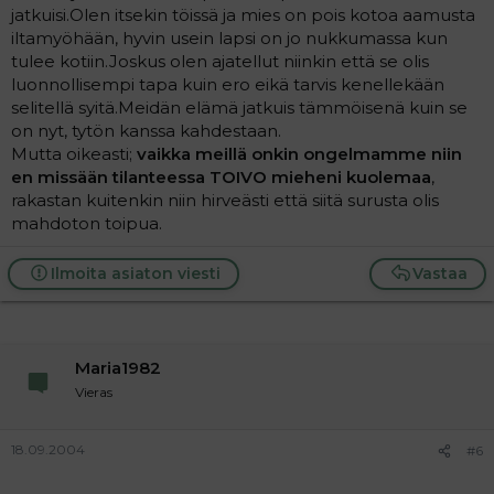
jatkuisi.Olen itsekin töissä ja mies on pois kotoa aamusta
iltamyöhään, hyvin usein lapsi on jo nukkumassa kun
tulee kotiin.Joskus olen ajatellut niinkin että se olis
luonnollisempi tapa kuin ero eikä tarvis kenellekään
selitellä syitä.Meidän elämä jatkuis tämmöisenä kuin se
on nyt, tytön kanssa kahdestaan.
Mutta oikeasti;
vaikka meillä onkin ongelmamme niin
en missään tilanteessa TOIVO mieheni kuolemaa
,
rakastan kuitenkin niin hirveästi että siitä surusta olis
mahdoton toipua.
Ilmoita asiaton viesti
Vastaa
Maria1982
Vieras
18.09.2004
#6