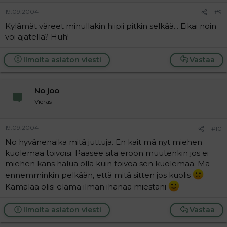
19.09.2004
#9
Kylämät väreet minullakin hiipii pitkin selkää... Eikai noin
voi ajatella? Huh!
Ilmoita asiaton viesti
Vastaa
No joo
Vieras
19.09.2004
#10
No hyvänenaika mitä juttuja. En kait mä nyt miehen
kuolemaa toivoisi. Pääsee sitä eroon muutenkin jos ei
miehen kans halua olla kuin toivoa sen kuolemaa. Mä
ennemminkin pelkään, että mitä sitten jos kuolis
Kamalaa olisi elämä ilman ihanaa miestäni
Ilmoita asiaton viesti
Vastaa