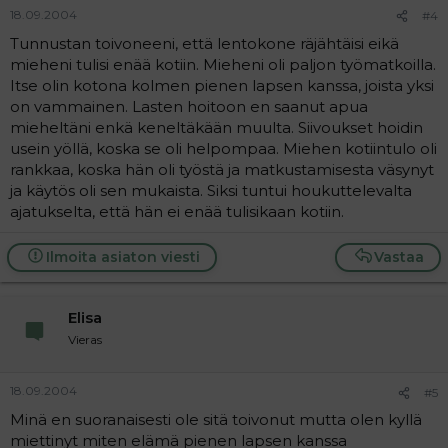
18.09.2004
#4
Tunnustan toivoneeni, että lentokone räjähtäisi eikä
mieheni tulisi enää kotiin. Mieheni oli paljon työmatkoilla.
Itse olin kotona kolmen pienen lapsen kanssa, joista yksi
on vammainen. Lasten hoitoon en saanut apua
mieheltäni enkä keneltäkään muulta. Siivoukset hoidin
usein yöllä, koska se oli helpompaa. Miehen kotiintulo oli
rankkaa, koska hän oli työstä ja matkustamisesta väsynyt
ja käytös oli sen mukaista. Siksi tuntui houkuttelevalta
ajatukselta, että hän ei enää tulisikaan kotiin.
Ilmoita asiaton viesti
Vastaa
Elisa
Vieras
18.09.2004
#5
Minä en suoranaisesti ole sitä toivonut mutta olen kyllä
miettinyt miten elämä pienen lapsen kanssa