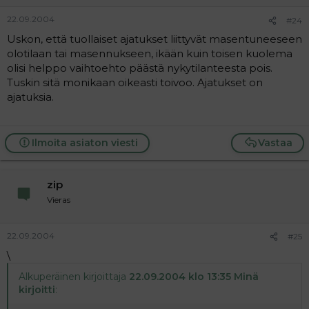
22.09.2004
#24
Uskon, että tuollaiset ajatukset liittyvät masentuneeseen
olotilaan tai masennukseen, ikään kuin toisen kuolema
olisi helppo vaihtoehto päästä nykytilanteesta pois.
Tuskin sitä monikaan oikeasti toivoo. Ajatukset on
ajatuksia.
Ilmoita asiaton viesti
Vastaa
zip
Vieras
22.09.2004
#25
\
Alkuperäinen kirjoittaja
22.09.2004 klo 13:35 Minä
kirjoitti
: