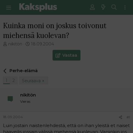
Kuinka moni on joskus toivonut
miehensä kuolevan?
V
E
nikitön
18.09.2004
i
n
e
s
Vastaa
s
i
t
m
Perhe-elämä
i
m
k
ä
1
2
Seuraava
e
i
t
n
j
e
nikitön
u
n
Vieras
n
v
a
i
l
e
18.09.2004
#1
o
s
Luin jostain naistenlehdestä, että on ihan yleistä et naiset
i
t
haaveilis jossain välissä miehensä kuolevan. Varsinkin jos