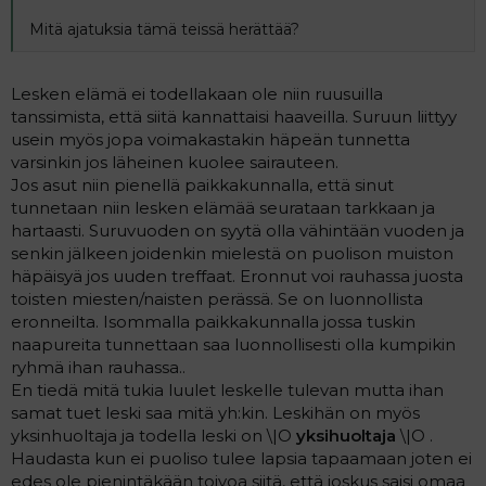
Mitä ajatuksia tämä teissä herättää?
Lesken elämä ei todellakaan ole niin ruusuilla
tanssimista, että siitä kannattaisi haaveilla. Suruun liittyy
usein myös jopa voimakastakin häpeän tunnetta
varsinkin jos läheinen kuolee sairauteen.
Jos asut niin pienellä paikkakunnalla, että sinut
tunnetaan niin lesken elämää seurataan tarkkaan ja
hartaasti. Suruvuoden on syytä olla vähintään vuoden ja
senkin jälkeen joidenkin mielestä on puolison muiston
häpäisyä jos uuden treffaat. Eronnut voi rauhassa juosta
toisten miesten/naisten perässä. Se on luonnollista
eronneilta. Isommalla paikkakunnalla jossa tuskin
naapureita tunnettaan saa luonnollisesti olla kumpikin
ryhmä ihan rauhassa..
En tiedä mitä tukia luulet leskelle tulevan mutta ihan
samat tuet leski saa mitä yh:kin. Leskihän on myös
yksinhuoltaja ja todella leski on \|O
yksihuoltaja
\|O .
Haudasta kun ei puoliso tulee lapsia tapaamaan joten ei
edes ole pienintäkään toivoa siitä, että joskus saisi omaa