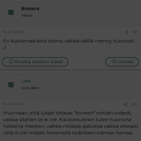
Bosana
Vieras
19.09.2004
#11
En kuolemaa ikinä toivois..vaikka välillä menny huonosti..
:/
Ilmoita asiaton viesti
Vastaa
Lea
Uusi jäsen
19.09.2004
#12
Huomaan, että lukijat ottavat "toiveen" erittäin todesti,
vaikka sitähän se ei ole. Kai itsekullekin tulee huonona
hetkenä mieleen, vaikka millaisia ajatuksia vaikka oikeasti
niilla ei ole mitään tekemistä todellisen elämän kanssa.