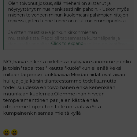
Olen toivonut joskus, sillä mieheni on alistanut ja
nöyryyttänyt minua henkisesti niin pahoin. - Uskon myös
miehen toivoneen minun kuolemaani pahimpien riitojen
repiessä, joten tunne tunne on ollut molemminpuolista.
Ja sitten muistikuva jonkun kirkonmiehen
muisteluksista. Pappi oli tapaamassa kultahääparia ja
Click to expand...
tiedusteli vanhalta vaimolta, miten avioliitto on kestänyt
niin pitkään. Vaimo oli vastannut, että "murhaa olen
miettinyt monta kertaa, mutta eroa en koskaan".
NO ,harva se kerta riidellessä nykyään sanomme puolin
ja toisin "tapa ittes " kautta "kuole",kun ei enää keksi
mitään tarpeeksi loukkaavaa.Meidän riidat ovat aivan
hulluja jo ja kärsin tilanteestamme todella...mutta
todellisuudessa en toivo hänen enkä kenenkään
muunkaan kuolemaa.Olemme ihan hirveän
temperamenttinen pari ja en käsitä enää
riitojamme.Loppuhan tälle on saatava.Siitä
kumpainenkin samaa mieltä kyllä.