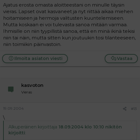
Ajatus erosta omasta aloitteestani on minulle täysin
vieras. Lapset ovat kasvaneet ja nyt riittää aikaa miehen
hoitamiseen ja hermoja valitusten kuuntelemiseen.
Mutta koskaan ei voi tulevasta sanoa mitään varmaa.
Ihmisille on niin tyypillistä sanoa, että en minä ikinä tekisi
niin tai näin, mutta sitten kun joutuukin tosi tilanteeseen,
niin toimiikin päinvastoin.
Ilmoita asiaton viesti
Vastaa
kasvoton
Vieras
19.09.2004
#13
\
Alkuperäinen kirjoittaja
18.09.2004 klo 10:10 nikitön
kirjoitti
: