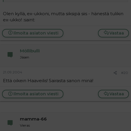
Olen kyllä, ex-ukkoni, mutta siksipä siis - hänestä tulikin
ex-ukko! :saint:
Ilmoita asiaton viesti
Vastaa
Möllibulli
Jäsen
21.09.2004
#20
Että oikein Haaveilis! Sairasta sanon minä!
Ilmoita asiaton viesti
Vastaa
mamma-66
Vieras