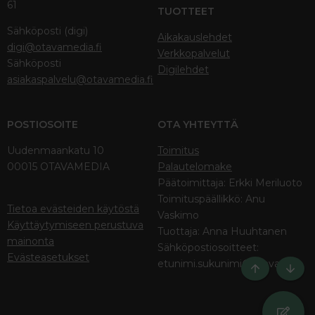
61
TUOTTEET
Sähköposti (digi)
Aikakauslehdet
digi@otavamedia.fi
Verkkopalvelut
Sähköposti
Digilehdet
asiakaspalvelu@otavamedia.fi
POSTIOSOITE
OTA YHTEYTTÄ
Uudenmaankatu 10
Toimitus
00015 OTAVAMEDIA
Palautelomake
Päätoimittaja: Erkki Meriluoto
Toimituspäällikkö: Anu
Tietoa evästeiden käytöstä
Vaskimo
Käyttäytymiseen perustuva
Tuottaja: Anna Huuhtanen
mainonta
Sähköpostiosoitteet:
Evästeasetukset
etunimi.sukunimi@otava.fi
Ylös
Bott