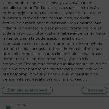
vaan unohtamaan kaikkia hirveyksiä, mitä hän on
minulle sanonut. Tiedän, että joskus rakastin miestäni
todella paljon, mutta nyt viime aikoina olen tullut siihen
tulokseen, että en häntä enää rakasta, olen vain
tottunut olemaan hänen kanssaan. Hän uhkailee joka
riidan tullen avioerolla ja sen jälkeen itsemurhalla, olen
todella väsynyt, mutten uskalla hakea avioeroa, en tiedä
miten selviäisin taloudellisesti, meillä kun on
asuntolainaa noin miljoona mummonmarkkaa. nyt olen
miehen tulojen ansiosta tottunut korkeaan elintasoon,
sitten olisimme lasten kanssa kelan luukulla hakemassa
toimeentulotukea, eikä mistään nykyisestä olisi
tietoakaan. Tiedän, että tämä on raukkamaista, mutta en
vielä ole rohjennut tehdä ratkaisevaa liikettä.Todellakin
olisi helpompi ratkaisu jos hän kuolisi, ei tarvitsisi aina
pelätä mitä seuraavaksi saa kuulla ja kokea........
Ilmoita asiaton viesti
Vastaa
minä