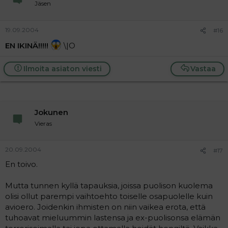
Jäsen
19.09.2004
#16
EN IKINÄ!!!!!
\|O
Ilmoita asiaton viesti
Vastaa
Jokunen
Vieras
20.09.2004
#17
En toivo.
Mutta tunnen kyllä tapauksia, joissa puolison kuolema
olisi ollut parempi vaihtoehto toiselle osapuolelle kuin
avioero. Joidenkin ihmisten on niin vaikea erota, että
tuhoavat mieluummin lastensa ja ex-puolisonsa elämän