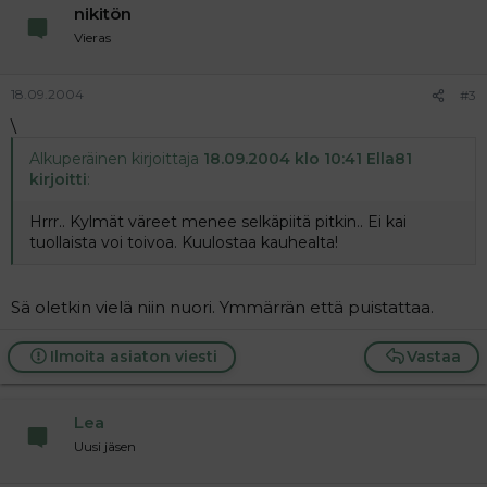
nikitön
Vieras
18.09.2004
#3
\
Alkuperäinen kirjoittaja
18.09.2004 klo 10:41 Ella81
kirjoitti
:
Hrrr.. Kylmät väreet menee selkäpiitä pitkin.. Ei kai
tuollaista voi toivoa. Kuulostaa kauhealta!
Sä oletkin vielä niin nuori. Ymmärrän että puistattaa.
Ilmoita asiaton viesti
Vastaa
Lea
Uusi jäsen