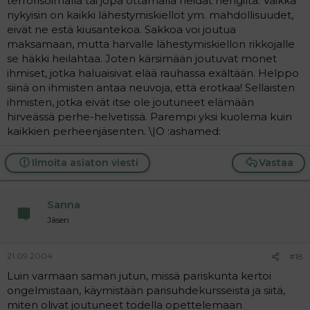
terrorisoimalla tai jopa ottamalla heidät hengiltä. Vaikka
nykyisin on kaikki lähestymiskiellot ym. mahdollisuudet,
eivät ne estä kiusantekoa. Sakkoa voi joutua
maksamaan, mutta harvalle lähestymiskiellon rikkojalle
se häkki heilahtaa. Joten kärsimään joutuvat monet
ihmiset, jotka haluaisivat elää rauhassa exältään. Helppo
siinä on ihmisten antaa neuvoja, että erotkaa! Sellaisten
ihmisten, jotka eivät itse ole joutuneet elämään
hirveässä perhe-helvetissä. Parempi yksi kuolema kuin
kaikkien perheenjäsenten. \|O :ashamed:
Ilmoita asiaton viesti
Vastaa
Sanna
Jäsen
21.09.2004
#18
Luin varmaan saman jutun, missä pariskunta kertoi
ongelmistaan, käymistään parisuhdekursseista ja siitä,
miten olivat joutuneet todella opettelemaan