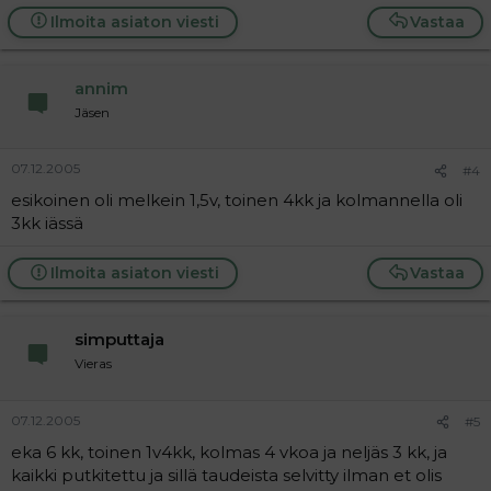
Ilmoita asiaton viesti
Vastaa
annim
Jäsen
07.12.2005
#4
esikoinen oli melkein 1,5v, toinen 4kk ja kolmannella oli
3kk iässä
Ilmoita asiaton viesti
Vastaa
simputtaja
Vieras
07.12.2005
#5
eka 6 kk, toinen 1v4kk, kolmas 4 vkoa ja neljäs 3 kk, ja
kaikki putkitettu ja sillä taudeista selvitty ilman et olis