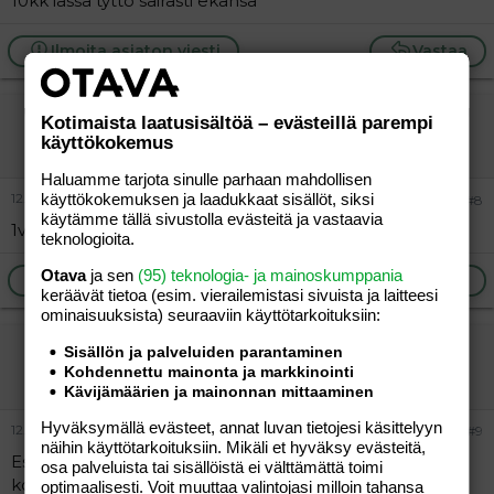
10kk iässä tyttö sairasti ekansa
Ilmoita asiaton viesti
Vastaa
Suklaahippu
Kotimaista laatusisältöä – evästeillä parempi
käyttökokemus
Jäsen
Haluamme tarjota sinulle parhaan mahdollisen
käyttökokemuksen ja laadukkaat sisällöt, siksi
12.12.2005
#8
käytämme tällä sivustolla evästeitä ja vastaavia
1v6kk... just oli viime viikolla...
teknologioita.
Otava
ja sen
(95) teknologia- ja mainoskumppania
Ilmoita asiaton viesti
Vastaa
keräävät tietoa (esim. vierailemis­tasi sivuista ja laitteesi
ominaisuuk­sista) seuraaviin käyttötarkoituksiin:
LeenaK
Sisällön ja palveluiden parantaminen
Kohdennettu mainonta ja markkinointi
Vieras
Kävijämäärien ja mainonnan mittaaminen
Hyväksymällä evästeet, annat luvan tietojesi käsittelyyn
12.12.2005
#9
näihin käyttötarkoituksiin. Mikäli et hyväksy evästeitä,
Esikoinen 4v2kk (kohta 7v ja tuo on ainoa
osa palveluista tai sisällöistä ei välttämättä toimi
korvatulehdus!), toinen 5kk.
optimaalisesti. Voit muuttaa valintojasi milloin tahansa