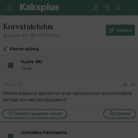
Korvatulehdus
Vastaa
V
E
tuore äiti
07.12.2005
i
n
e
s
Perhe-elämä
s
i
t
m
tuore äiti
i
m
Vieras
k
ä
e
i
t
n
07.12.2005
#1
j
e
Minkä ikäisenä lapsenne ovat sairastuneet ensimmäistä
u
n
kertaa korvatulehdukseen?
n
v
a
i
l
e
Ilmoita asiaton viesti
Vastaa
o
s
i
t
t
i
oonukka harmaana
t