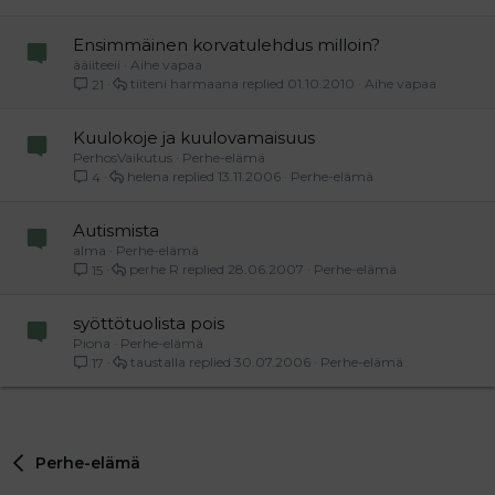
Ensimmäinen korvatulehdus milloin?
ääiiteeii
Aihe vapaa
tiiteni harmaana
01.10.2010
Aihe vapaa
21
Kuulokoje ja kuulovamaisuus
PerhosVaikutus
Perhe-elämä
helena
13.11.2006
Perhe-elämä
4
Autismista
alma
Perhe-elämä
perhe R
28.06.2007
Perhe-elämä
15
syöttötuolista pois
Piona
Perhe-elämä
taustalla
30.07.2006
Perhe-elämä
17
Perhe-elämä