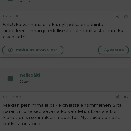
Vieras
a
j
a
07.12.2005
#2
6kk3vko vanhana oli eka..nyt pelkään pahinta
uudelleen..onhan jo edellisestä tulehduksesta pian 1kk
aikaa :attn:
Ilmoita asiaton viesti
Vastaa
neljäxäiti
Jäsen
07.12.2005
#3
Meidän pienimmällä oli 4kk:n iässä ensimmäinen. Siitä
parani, mutta seuraavasta korvatulehduksesta alkoi
kierre, jonka seurauksena putkitus. Nyt toivotaan että
putkista on apua.