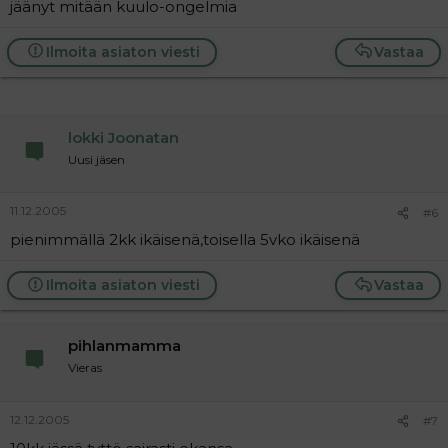
jäänyt mitään kuulo-ongelmia
Ilmoita asiaton viesti
Vastaa
lokki Joonatan
Uusi jäsen
11.12.2005
#6
pienimmällä 2kk ikäisenä,toisella 5vko ikäisenä
Ilmoita asiaton viesti
Vastaa
pihlanmamma
Vieras
12.12.2005
#7