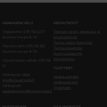
ASIAKASPALVELU
MEDIATIEDOT
Digipalvelut (09) 156 6227
Tekniset tiedot, aikataulut ja
Avoinna ma–pe 8–19
ilmoitushinnat
Tietoa verkon kävijöistä
Painettu lehti (09) 156 665
Tietosuojaseloste
Avoinna ma–pe 8–19
Avoimuusraportti
Käyttöehdot
Otavamedian vaihde (09) 156
61
TUOTTEET
Sähköposti (digi)
Aikakauslehdet
digi@otavamedia.fi
Verkkopalvelut
Sähköposti
Digilehdet
asiakaspalvelu@otavamedia.fi
POSTIOSOITE
OTA YHTEYTTÄ