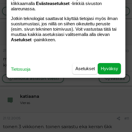
klikkaamalla
Evästeasetukset
-linkkiä sivuston
alareunassa.
Ilmoita asiaton viesti
Vastaa
Jotkin teknologiat saattavat käyttää tietojasi myös ilman
suostumustasi, jos niillä on siihen oikeutettu peruste
Mimmi811 harmaana
(esim. sivun tekninen toimivuus). Voit vastustaa tätä tai
muuttaa kaikkia asetuksiasi valitsemalla alla olevan
Vieras
Asetukset
-painikkeen.
21.12.2005
#10
meillä tyttö 3.v. sairasti ekan tulehduksen 1.v. iässä.
kuopus 1.v. sairasti taas 3kk iässä ekan tulehduksen.
Asetukset
Hyväksy
Tietosuoja
Ilmoita asiaton viesti
Vastaa
katiaana
Vieras
21.12.2005
#11
toinen 3 viikkonen. toinen sairastu eka kerran 6kk