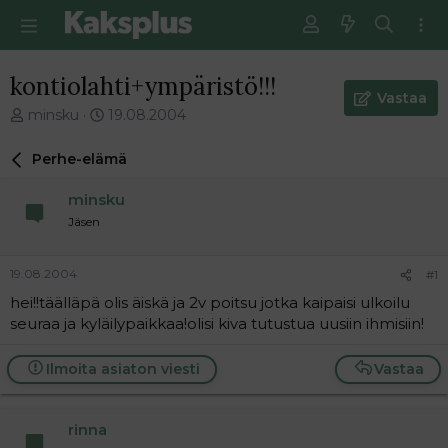
kontiolahti+ympäristö!!!
Vastaa
V
E
minsku
19.08.2004
i
n
e
s
Perhe-elämä
s
i
t
m
minsku
i
m
Jäsen
k
ä
e
i
t
n
19.08.2004
#1
j
e
hei!!täälläpä olis äiskä ja 2v poitsu jotka kaipaisi ulkoilu
u
n
seuraa ja kyläilypaikkaa!olisi kiva tutustua uusiin ihmisiin!
n
v
a
i
l
e
Ilmoita asiaton viesti
Vastaa
o
s
i
t
t
i
rinna
t