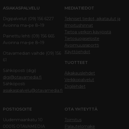
ASIAKASPALVELU
MEDIATIEDOT
Digipalvelut (09) 156 6227
Tekniset tiedot, aikataulut ja
Avoinna ma–pe 8–19
ilmoitushinnat
Tietoa verkon kävijöistä
Painettu lehti (09) 156 665
Tietosuojaseloste
Avoinna ma–pe 8–19
Avoimuusraportti
Käyttöehdot
Otavamedian vaihde (09) 156
61
TUOTTEET
Sähköposti (digi)
Aikakauslehdet
digi@otavamedia.fi
Verkkopalvelut
Sähköposti
Digilehdet
asiakaspalvelu@otavamedia.fi
POSTIOSOITE
OTA YHTEYTTÄ
Uudenmaankatu 10
Toimitus
00015 OTAVAMEDIA
Palautelomake