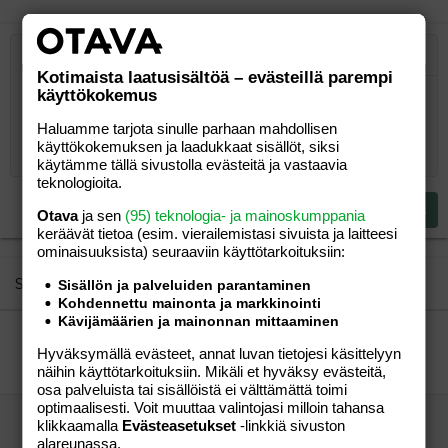
Järjestetty lista
Lihavoitu
Kursivoitu
Laajennettuun editoriin…
Lista
Laajennettuun editoriin…
Lisää hyperlinkki
Lisää kuva
Hymiöt
Laajennettuun editorii
Kumoa
Laajennettuu
Esikat
Kotimaista laatusisältöä – evästeillä parempi
käyttökokemus
Järjestämätön lista
Kirjoita vastaus...
Tasaa vasemmalle
9
Normal
Tallenna luonnos
Arial
Fontin koko
Tasaus
Lainaus
Tee uudelleen
Lisää video/media
BBCode-näkymä
Tekstiväri
Paragraph format
Lisää taulukko
Poista muotoilu
Kirjasintyyli
Insert horizontal line
Luonnokset
Yliviivaa
Spoiler
Alleviivattu
Koodi
Rivinsisäinen koodi
Rivinsisäinen spoiler
10
Poista luonnos
Haluamme tarjota sinulle parhaan mahdollisen
Book Antiqua
Suurenna sisennystä
Heading 1
Keskitä
käyttökokemuksen ja laadukkaat sisällöt, siksi
12
Courier New
käytämme tällä sivustolla evästeitä ja vastaavia
Pienennä sisennystä
Tasaa oikealle
Heading 2
teknologioita.
15
Georgia
Justify text
Heading 3
Lähetä vastaus
Otava
ja sen
(95) teknologia- ja mainoskumppania
18
Tahoma
keräävät tietoa (esim. vierailemis­tasi sivuista ja laitteesi
22
Times New Roman
ominaisuuk­sista) seuraaviin käyttötarkoituksiin:
26
Trebuchet MS
Similar threads
Sisällön ja palveluiden parantaminen
Kohdennettu mainonta ja markkinointi
Verdana
Kävijämäärien ja mainonnan mittaaminen
Lahti hohoiii!
Hyväksymällä evästeet, annat luvan tietojesi käsittelyyn
JanJade
Perhe-elämä
näihin käyttötarkoituksiin. Mikäli et hyväksy evästeitä,
JanJade
09.02.2011
Perhe-elämä
0
osa palveluista tai sisällöistä ei välttämättä toimi
optimaalisesti. Voit muuttaa valintojasi milloin tahansa
mesekavereita porista päin...??
klikkaamalla
Evästeasetukset
-linkkiä sivuston
nasuli24
Perhe-elämä
alareunassa.