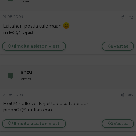
Jäsen
a
j
a
19.08.2004
#2
Laitahan postia tulemaan
mile5@jippii.fi
Ilmoita asiaton viesti
Vastaa
anzu
Vieras
21.08.2004
#3
Hei! Minulle voi kirjoittaa osoitteeseen
pipari67@luukku.com
Ilmoita asiaton viesti
Vastaa