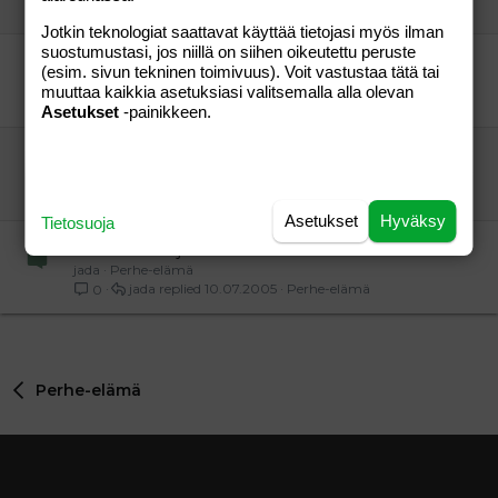
p02t04
26.05.2006
Perhe-elämä
1
Jotkin teknologiat saattavat käyttää tietojasi myös ilman
suostumustasi, jos niillä on siihen oikeutettu peruste
uusia kasvoja!
(esim. sivun tekninen toimivuus). Voit vastustaa tätä tai
freesia83
Perhe-elämä
muuttaa kaikkia asetuksiasi valitsemalla alla olevan
minä
17.06.2004
Perhe-elämä
1
Asetukset
-painikkeen.
Riihimäki
eveliinaska
Perhe-elämä
eveliinaska
02.11.2014
Perhe-elämä
3
Asetukset
Hyväksy
Tietosuoja
onko odottajia Paimion suunnalta??
jada
Perhe-elämä
jada
10.07.2005
Perhe-elämä
0
Perhe-elämä