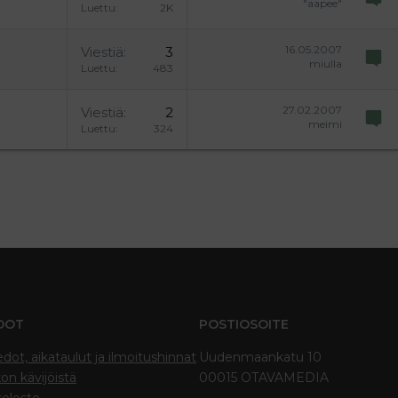
"aapee"
Luettu
2K
16.05.2007
Viestiä
3
miulla
Luettu
483
27.02.2007
Viestiä
2
meimi
Luettu
324
DOT
POSTIOSOITE
edot, aikataulut ja ilmoitushinnat
Uudenmaankatu 10
on kävijöistä
00015 OTAVAMEDIA