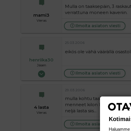
Mulla on taaksepäin, 3 raskautt
verrattuna moneen kaveriin.
mami3
Vieras
Ilmoita asiaton viesti
25.03.2006
eikös ole vähä väärällä osastoll
henriika30
Jäsen
17.01.2006
Ilmoita asiaton viesti
178
0
29.03.2006
16
mulla kohtu taaksepäin. vatsat
menneet kilon liian pieniksi 
4 lasta
neljä lasta siis...
Vieras
Kotimai
Ilmoita asiaton viesti
Haluamme ta