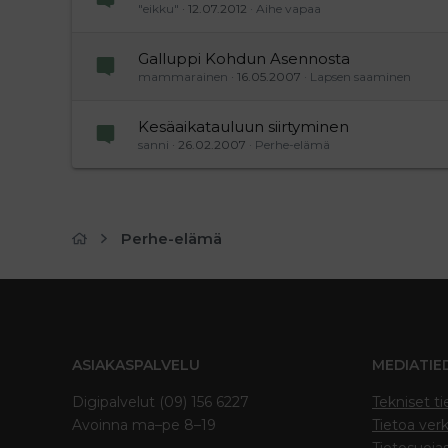
"eikku"
12.07.2012
Aihe vapaa
Galluppi Kohdun Asennosta
mammarainen
16.05.2007
Lapsen saaminen
Kesäaikatauluun siirtyminen
sanni
26.02.2007
Perhe-elämä
Perhe-elämä
ASIAKASPALVELU
MEDIATIE
Digipalvelut (09) 156 6227
Tekniset ti
Avoinna ma–pe 8–19
Tietoa verk