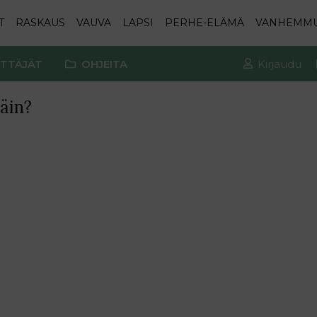
T
RASKAUS
VAUVA
LAPSI
PERHE-ELÄMÄ
VANHEMM
TTÄJÄT
OHJEITA
Kirjaudu
päin?