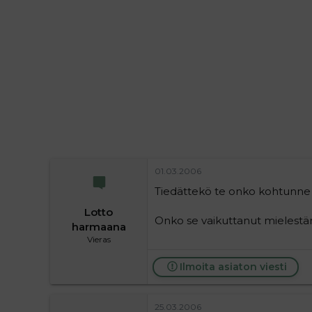
i
t
t
i
t
a
j
a
01.03.2006
Tiedättekö te onko kohtunne 
Lotto
Onko se vaikuttanut mielest
harmaana
Vieras
Ilmoita asiaton viesti
25.03.2006