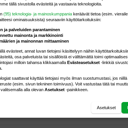
me tällä sivustolla evästeitä ja vastaavia teknologioita.
#5
en
(95) teknologia- ja mainoskumppania
keräävät tietoa (esim. vieraile
tsa pieni. siskollani sama juttu hänellä 3 raskautta takana.
laitteesi ominaisuuk­sista) seuraaviin käyttötarkoituksiin:
 laskettuun aikaa 2viikkoa ei hänen kaverit meinannu uskoa
n hoikka joten luulis erottavan suurinpiirtein missä
ön ja palveluiden parantaminen
nettu mainonta ja markkinointi
määrien ja mainonnan mittaaminen
Vastaa
 evästeet, annat luvan tietojesi käsittelyyn näihin käyttötarkoituksiin
teitä, osa palveluista tai sisällöistä ei välttämättä toimi optimaalisest
intojasi milloin tahansa klikkaamalla
Evästeasetukset
-linkkiä sivust
#6
a.
enpäin ja tosi alhaalla. järkyttävän kokonen massu heti
logiat saattavat käyttää tietojasi myös ilman suostumustasi, jos niillä
 ainaskin (153).
peruste (esim. sivun tekninen toimivuus). Voit vastustaa tätä tai muutt
 valitsemalla alla olevan
Asetukset
-painikkeen.
Vastaa
Asetukset