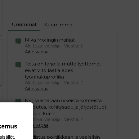
Uusimmat
Kuumimmat
Mika Moringin ihailijat
Aloittaja: vierailija
Viestiä: 3
Aihe vapaa
Töitä on tarjolla mutta työttömät
eivät viitsi laatia edes
työnhakuprofiilia
Aloittaja: vierailija
Viestiä: 0
Aihe vapaa
Nyt säästetään oikeista kohteista:
kotoutus, kehitysapu ja järjestötuet
vihdoin kuriin
Aloittaja: vierailija
Viestiä: 2
Aihe vapaa
okemus
Uudistus politiikkaan ja vaaleihin
isällöt,