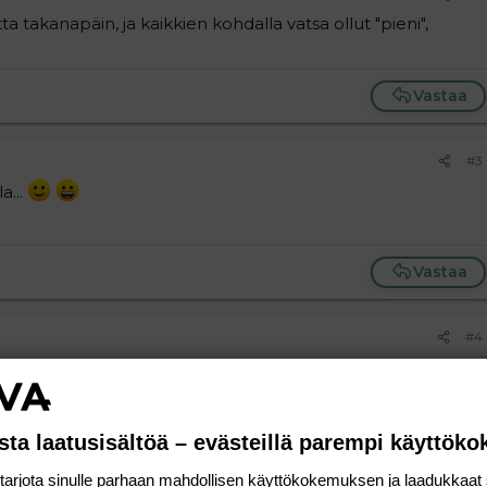
a takanapäin, ja kaikkien kohdalla vatsa ollut "pieni",
Vastaa
#3
a...
Vastaa
#4
 kylläkin ollut isoja mutta vauvanpaino-arviot ovat
kun eivät ole päässeet tunnustelemaan vauvaa kunnolla.
sta laatusisältöä – evästeillä parempi käyttök
Vastaa
rjota sinulle parhaan mahdollisen käyttökokemuksen ja laadukkaat s