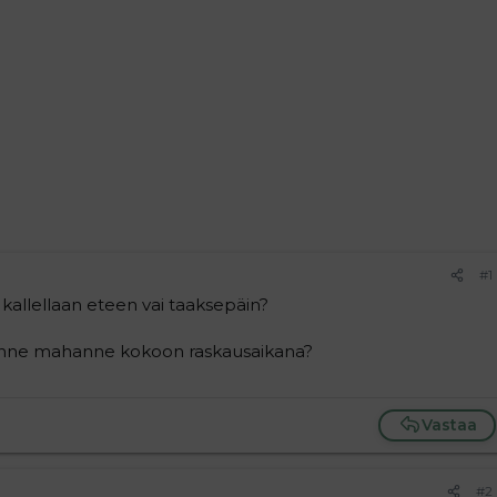
#1
kallellaan eteen vai taaksepäin?
änne mahanne kokoon raskausaikana?
Vastaa
#2