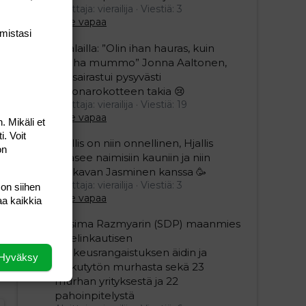
Aloittaja: vierailija
Viestiä: 3
Aihe vapaa
mis­tasi
Sillälailla: ”Olin ihan hauras, kuin
vanha mummo” Jonna Aaltonen,
46, sairastui pysyvästi
koronarokotteen takia 😢
Aloittaja: vierailija
Viestiä: 19
Aihe vapaa
. Mikäli et
i. Voit
Hjallis on niin onnellinen, Hjallis
on
pääsee naimisiin kauniin ja niin
mukavan Jasminen kanssa 🥳
Aloittaja: vierailija
Viestiä: 3
 on siihen
Aihe vapaa
aa kaikkia
Nasima Razmyarin (SDP) maanmies
sai elinkautisen
vankeusrangaistuksen äidin ja
Hyväksy
pikkutytön murhasta sekä 23
murhan yrityksestä ja 22
pahoinpitelystä