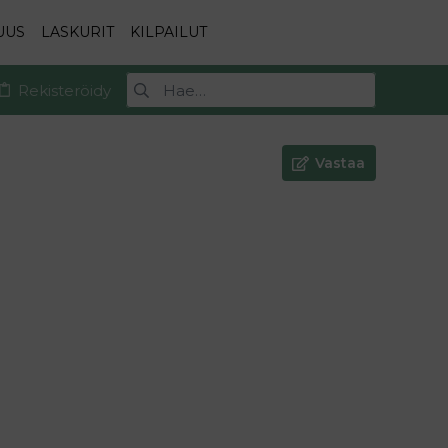
UUS
LASKURIT
KILPAILUT
Rekisteröidy
Vastaa