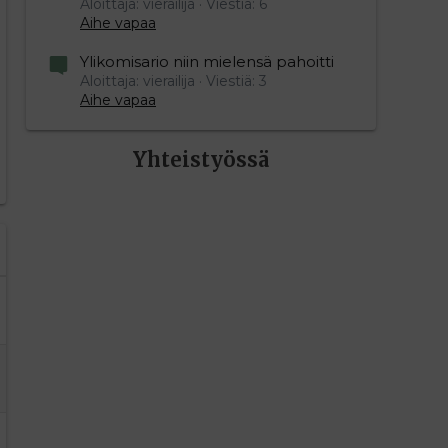
Aloittaja: vierailija
Viestiä: 6
Aihe vapaa
editoriin…
sele
Ylikomisario niin mielensä pahoitti
Aloittaja: vierailija
Viestiä: 3
Aihe vapaa
Yhteistyössä